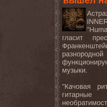
вышел на
Астр
INNER
"Huma
гласит пре
Франкенштей
разнородно
функционир
музыки.
"Качовая ри
гитарные
необратимос