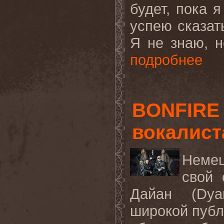
будет, пока 
успею сказат
Я не знаю, 
подробнее
BONFIRE 
вокалист
Немец
свой 
Дайан (
Dya
широкой публи