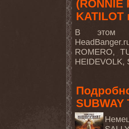
(RONNIE
KATILOT и
В этом в
HeadBanger
ROMERO, TU
HEIDEVOLK, 
Подробно
SUBWAY 
Неме
SALL