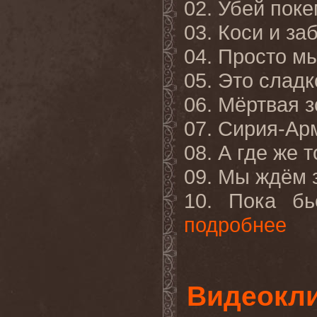
02. Убей поке
03. Коси и за
04. Просто м
05. Это сладк
06. Мёртвая з
07. Сирия-Ар
08. А где же 
09. Мы ждём 
10. Пока бь
подробнее
Видеокли