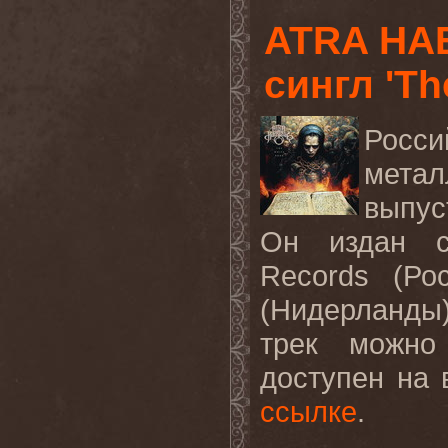
ATRA HA
сингл 'Th
Росс
мета
выпус
Он издан с
Records
(Рос
(Нидерланды
трек можно
доступен на
ссылке
.