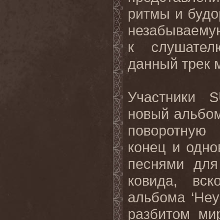
ритмы и буд
незабываемую
к слушател
данный
трек
Участники
S
новый альбом
поворотную
конец
и
одно
песнями для
ковида, вс
альбома ‘
Hey
разбитом ми