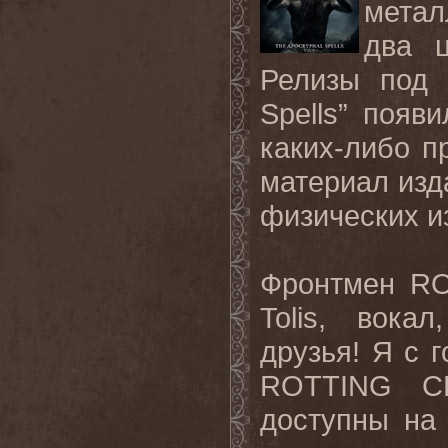
метал
два 
Релизы под 
Spells
” появ
каких-либо п
материал изд
физических и
Фронтмен
RO
Tolis
, вокал,
друзья! Я с 
ROTTING
C
доступны на