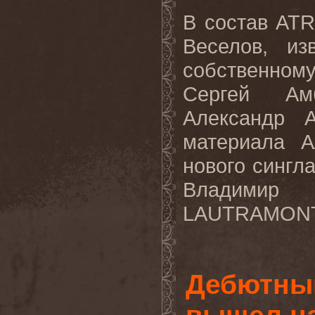
В состав AT
Веселов
, из
собственном
Сергей Амб
Александр А
материала
А
нового сингл
Владими
LAUTRAMONT
Дебютны