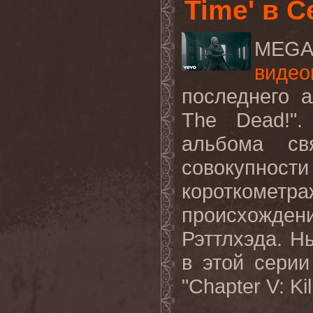
Time' в С
MEGA
видео
последнего
а
The
Dead
!"
альбома св
совокупнос
короткомет
происхожд
Рэттлхэда. Н
в этой серии
"
Chapter
V
:
Kil