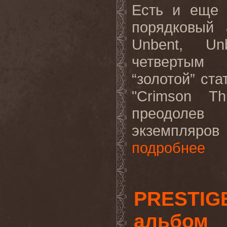
Есть и еще 
порядковый
Unbent
,
Un
четвертым 
“золотой” ст
"
Crimson
Th
преодолев
экземпляров
подробнее
PRESTIG
альбом