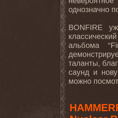
невероятное
однозначно
п
BONFIRE
уж
классический
альбома
“F
демонстрир
таланты, бла
саунд и нов
можно
посмот
HAMMERF