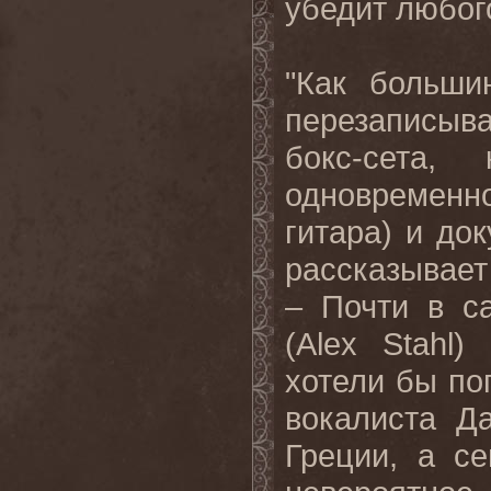
убедит любог
"Как больши
перезаписыва
бокс-сета,
одновременно
гитара) и до
рассказывает
– Почти в с
(
Alex
Stahl
)
хотели бы по
вокалиста Д
Греции, а с