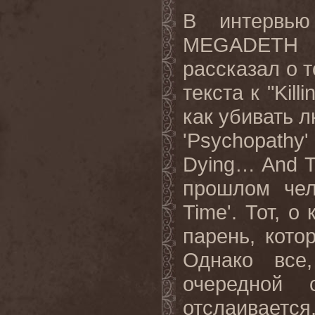
В интервь
MEGADETH
рассказал о т
текста к "
Killi
как убивать л
'Psychopathy'
Dying… And
прошлом чел
Time
'. Тот, о
парень, кото
Однако все
очередной 
отслаиваетс