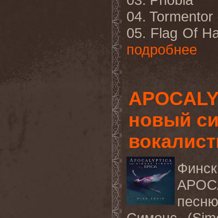
04. Tormento
05. Flag Of H
подробнее
APOCALY
новый си
вокалист
Фин
APOC
песню
Симонс (
Sim