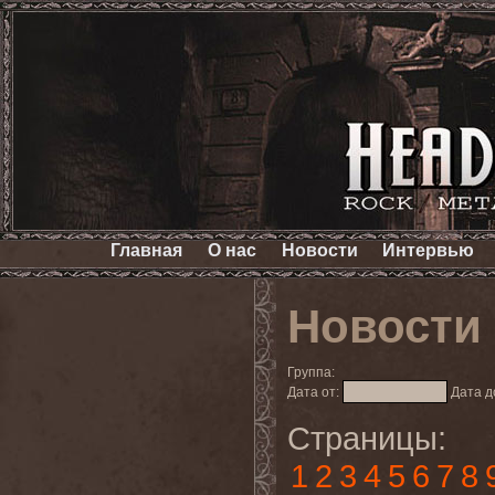
Главная
О нас
Новости
Интервью
Новости
Группа:
Дата от:
Дата д
Страницы:
1
2
3
4
5
6
7
8