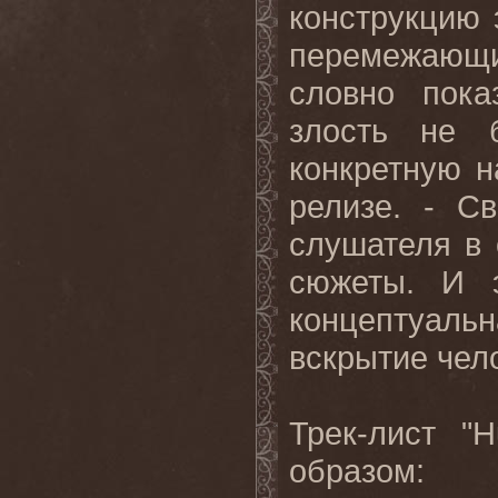
конструкцию 
перемежающи
словно пока
злость не 
конкретную н
релизе. - С
слушателя в
сюжеты. И э
концептуаль
вскрытие чел
Трек-лист "
образом: