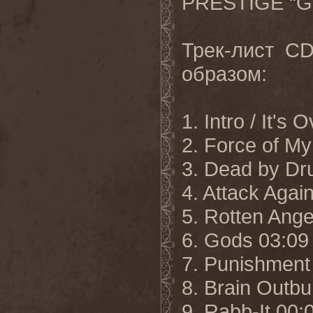
PRESTIGE
“
G
Трек-лист
C
образом:
1.
Intro / It's 
2. Force of My
3. Dead by Dr
4. Attack Aga
5. Rotten Ange
6. Gods 03:09
7. Punishment
8. Brain Outbu
9. Rabb-It 00: