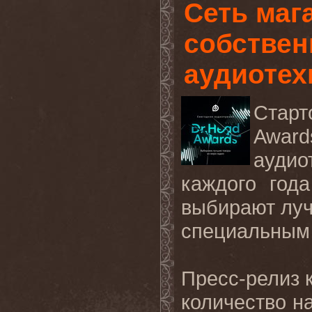
Сеть маг
собствен
аудиотех
Старт
Awar
аудио
каждого год
выбирают луч
специальным 
Пресс-релиз 
количество н