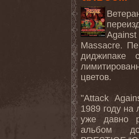
Ветера
переиз
Again
Massacre
. П
диджипаке 
лимитирова
цветов.
"
Attack
Again
1989 году на
уже давно 
альбом до