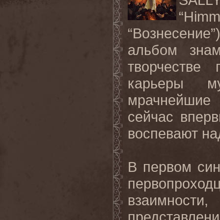
“
Himme
“Вознесение
альбом
знам
творчестве
карьеры м
мрачнейшие
сейчас впер
воспевают на
В первом син
первопроход
взаимности,
представлен