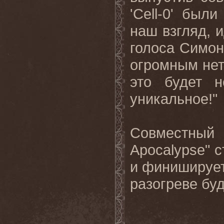
'
Cell
-0' были
наш взгляд, 
голоса Симон
огромным нет
это будет н
уникальное!"
Совместный
Apocalypse
" 
и финиширует
разогреве
буд