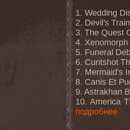
1. Wedding D
2. Devil’s Train
3. The Quest 
4. Xenomorph 
5. Funeral De
6. Cuntshot T
7. Mermaid’s Int
8. Canis Et Pu
9. Astrakhan 
10. America T
подробнее