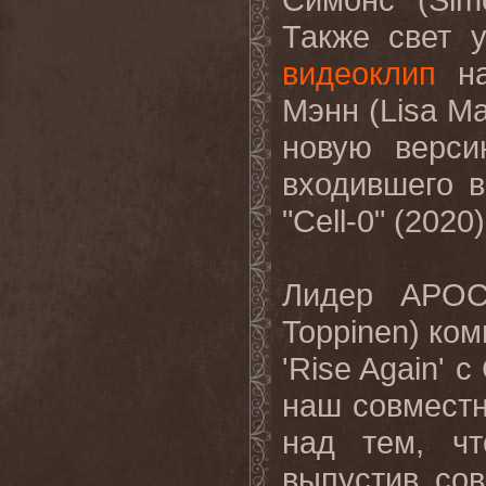
Также свет 
видеоклип
на
Мэнн (
Lisa
Ma
новую верси
входившего 
"
Cell
-0" (2020)
Лидер
APOC
Toppinen
) ко
'
Rise
Again
' 
наш совместн
над тем, ч
выпустив сов