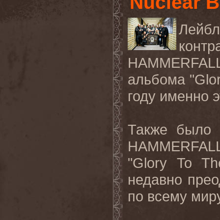
Nuclear B
Лей
контр
HAMMERFAL
альбома "
Glo
году именно 
Также было 
HAMMERFAL
"
Glory
To
Th
недавно прео
по всему миру