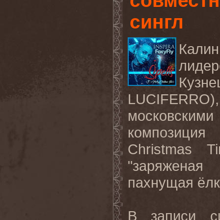
совместн
сингл
Калин
лиде
Куз
LUCIFERRO),
московскими
композиция 
Christmas T
"заряженая
пахнущая ёлк
В записи с