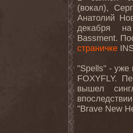
(вокал
),
Серг
А
натолий Но
декабря на
Bassment. По
страничке
INS
"Spells" - уж
FOXYFLY. Пер
вышел син
впоследстви
"Brave New Hel