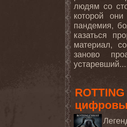
людям со ст
которой они
пандемия, б
казаться пр
материал, с
заново про
устаревший...
ROTTING 
цифровых
Леген