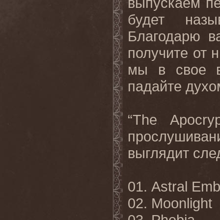
выпускаем пе
будет назы
Благодарю в
получите от н
мы в свое в
падайте
духо
“The Apocryp
прослушива
выглядит
сле
01. Astral Em
02. Moonlight
03. Phobia