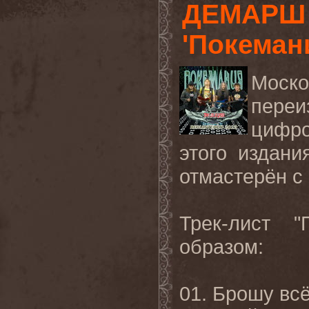
ДЕМАРШ 
'Покеман
Моск
переи
цифр
этого издан
отмастерён с 
Трек-лист 
образом:
01. Брошу всё