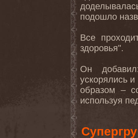
доделывалась
подошло назв
Все
проходи
здоровья
".
Он добавил
ускорялись и
образом – с
используя пе
Супергру