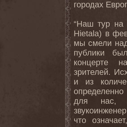
городах Евро
“Наш тур на 
Hietala
) в фе
мы смели наде
публики бы
концерте н
зрителей. Ис
и из колич
определенно
для нас,
звукоинженер 
что означае