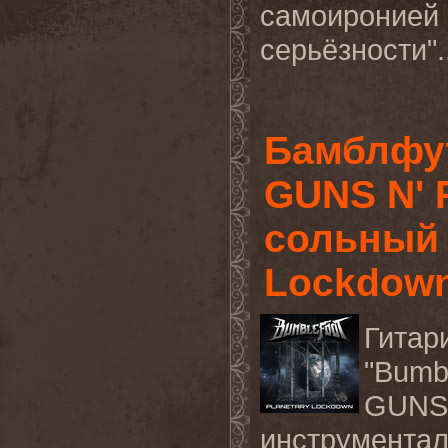
самоиронией 
серьёзности".
Бамблфут
GUNS N' 
сольный 
Lockdown
Гитар
"Bumb
GUNS
инструмента