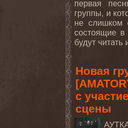
первая песн
группы, и ко
не слишком 
состоящие в 
будут читать 
Новая гр
[AMATORY
с участи
сцены
АУТК