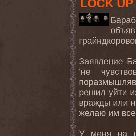
LOCK UP
Бараб
объя
грайндкорово
Заявление Ба
'не чувств
поразмышля
решил уйти и
вражды или не
желаю им все
У меня на п