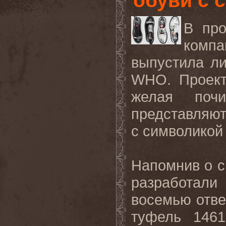
обуви с 
В про
компа
выпустила л
WHO
. Проек
желая поч
представляют
с символико
Напомнив о с
разработал
восемью отве
туфель 146