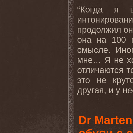
“Когда я 
интонировани
продолжил он.
она на 100 
смысле. Ино
мне… Я не хо
отличаются то
это не крут
другая
,
и
у
не
Dr Marte