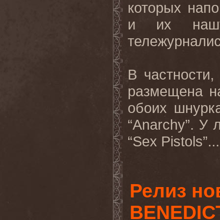
которых напо
и их наш
тележурналис
В частности,
размещена н
обоих шнурк
“
Anarchy
”. У
“Sex Pistols”.
.
Релиз но
BENEDICT