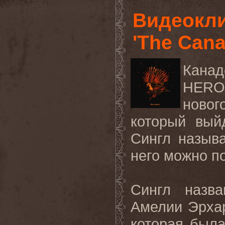
Видеокл
'The Cana
Кана
HERO
новог
который вы
Сингл называ
него можно п
Сингл назва
Амелии Эрхар
которая был