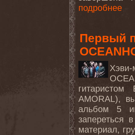
подробнее
Первый 
OCEANHO
Хэв
OCEAN
гитаристом
AMORAL), вы
альбом 5 и
запереться в
материал, гр