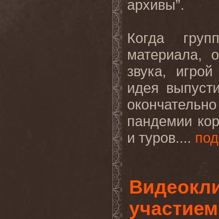
архивы”.
Когда груп
материала, 
звука, игро
идея
выпуст
окончательн
пандемии кор
и туров....
под
Видеокл
участием