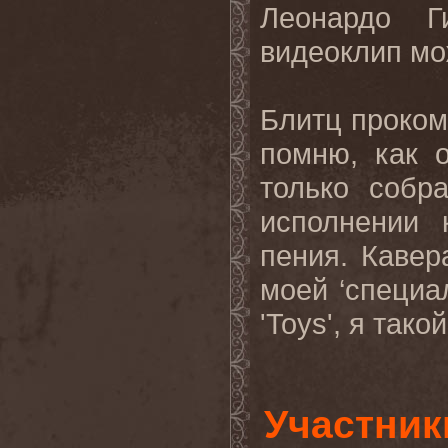
Леонардо Г
видеоклип
мо
Блитц
проком
помню
,
как
только
собр
исполнении
пения
.
Каве
моей ‘специа
'
Toys
', я тако
Участник