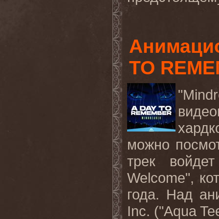
Анимаци
TO REMEM
"
Mindr
виде
хард
можно посмо
трек войде
Welcome
", к
года. Над
ан
Inc. ("Aqua Te