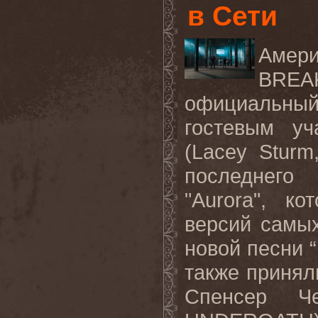
в Сети
Амер
BREA
официальны
гостевым уч
(
Lacey
Sturm
последнег
"
Aurora
", ко
версий самы
новой песни “
также принял
Спенсер Ч