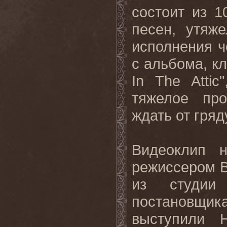
состоит из 1
песен, утяж
исполнения ч
с альбома, к
In
The
Attic
тяжелое про
ждать от гряд
Видеоклип 
режиссером В
из студи
постановщик
выступили 