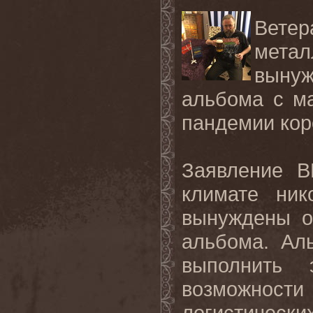
Вете
мета
вынуж
альбома с м
пандемии кор
Заявление
B
климате ник
вынуждены о
альбома. Ал
выполнить 
возможност
логистически