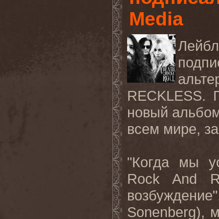
Media
Лей
подпи
альте
RECKLESS
. 
новый
альбо
всем
мире
,
за
"
Когда
мы
у
Rock And R
возбуждение
Sonenberg),
м