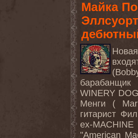
Майка По
Эллсуорт
дебютны
Новая
входя
(Bobb
барабанщик
WINERY DOG
Менги
( Mar
гитарист
Фил
ex-MACHINE
"American Ma