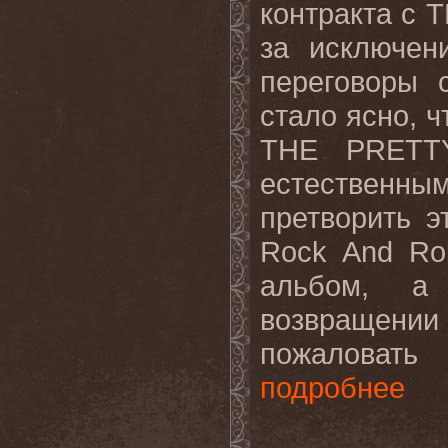
контракта
с
T
за
исключен
переговоры 
стало ясно, 
THE
PRETT
естественн
претворить э
Rock
And
Rol
альбом, а
возвращен
пожаловать
подробнее