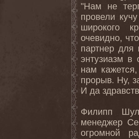
"
Нам
не
тер
провели кучу
широкого к
очевидно, чт
партнер для 
энтузиазм в 
нам кажется
прорыв. Ну, 
И
да
здравств
Филипп
Шул
менеджер
Ce
огромной
ра