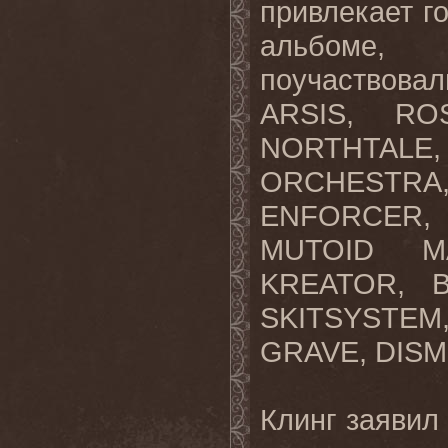
привлекает г
альбоме
поучаствовал
ARSIS, R
NORTHTALE,
ORCHESTRA,
ENFORCER
MUTOID M
KREATOR, 
SKITSYSTEM
GRAVE, DIS
Клинг заявил