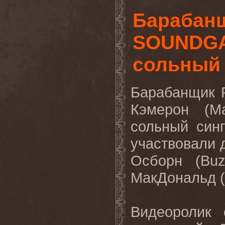
Барабан
SOUNDGA
сольный 
Барабанщик
Кэмерон (
M
сольный син
участвовали 
Осборн (
Buz
МакДональд (
Видеоролик 