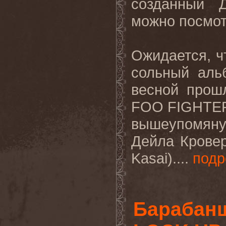
созданный 
можно посмо
Ожидается, ч
сольный аль
весной прош
FOO
FIGHTE
вышеупомяну
Дейла Кровер
Kasai
)....
подр
Барабанщ