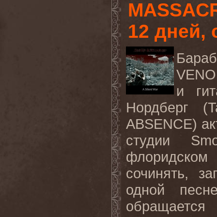
MASSACRE
12 дней,
Бараб
VENO
и
гит
Нордберг
(Ta
ABSENCE)
ак
студии
Sm
флоридском
сочинять, з
одной песн
обращаетс