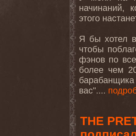
начинаний, 
этого настан
Я бы хотел в
чтобы поблаг
фэнов по все
более чем 20
барабанщик
вас"....
подро
THE PRE
подписал