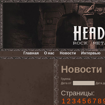
Главная
О нас
Новости
Интервью
Новости
Группа:
Дата от:
Дата д
Страницы:
1
2
3
4
5
6
7
8