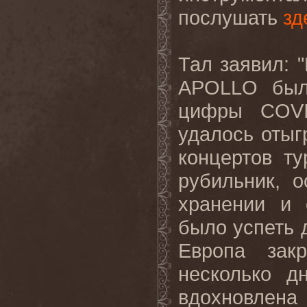
послушать
зд
Тал заявил: 
APOLLO
был
цифры
COV
удалось отыг
концертов т
рубильник, 
хранении и 
было успеть д
Европа
зак
несколько
д
вдохновлена