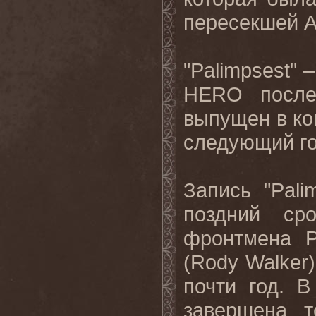
пересекшей А
"
Palimpsest
" 
HERO
пос
выпущен в ко
следующий го
Запись "
Pali
поздний ср
фронтмена
(
Rody
Walker
почти год. В
завершена
т