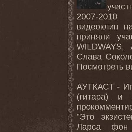
участ
2007-2010 
видеоклип н
приняли уча
WILDWAYS, 
Слава Соколо
Посмотреть 
АУТКАСТ - Иг
(гитара) и 
прокомменти
"Это экзист
Ларса фон