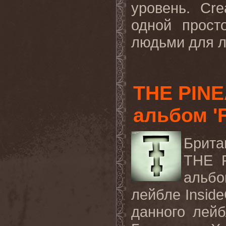
уровень.
Cre
одной прост
людьми для л
THE PINE
альбом 'F
Брита
THE 
альб
лейбле
Insid
данного лей