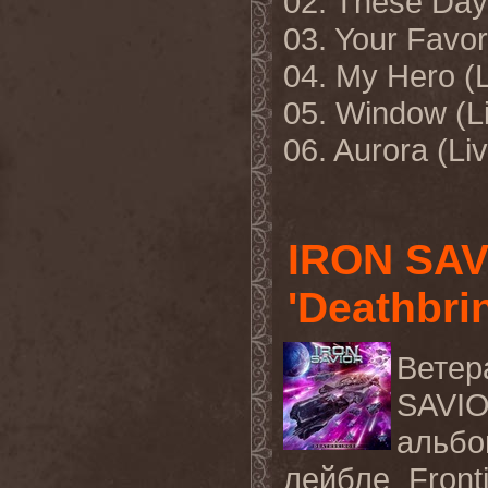
02. These Days
03. Your Favori
04. My Hero (L
05. Window (Li
06. Aurora
(
Li
IRON SAV
'Deathbri
Ветер
SAV
аль
лейбле
Front