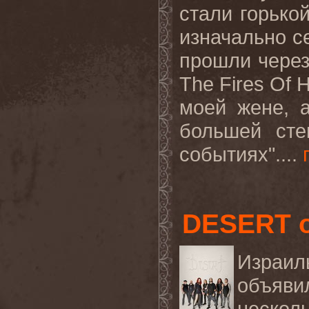
стали горько
изначально се
прошли через
The
Fires
Of
H
моей жене, а
большей сте
событиях"....
DESERT 
Израи
объяви
нескол