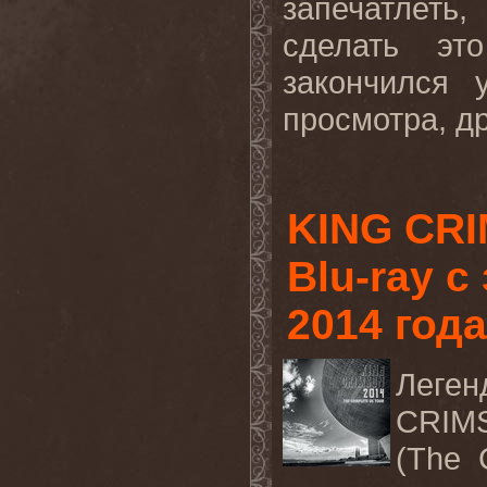
запечатлеть
сделать эт
закончился
просмотра, др
KING CRI
Blu-ray 
2014 года
Леген
CRI
(The 