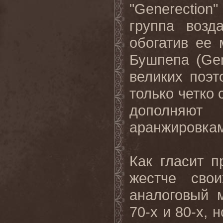
"Generection
группа возд
обогатив ее
Бушпепа (Ge
великих поэт
только четко 
дополняю
аранжировкам
Как гласит п
жестче свои
аналоговый 
70-х и 80-х,