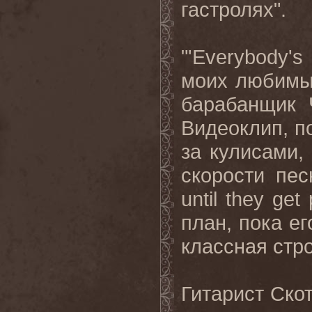
гастролях".
"'
Everybody
'
s
моих любимых
барабанщик 
Видеоклип, по
за кулисами,
скорости пес
until they get
план
,
пока
ег
классная
стр
Гитарист Скот