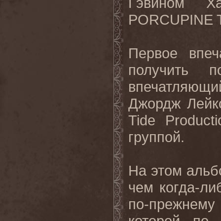
Гэвином Х
PORCUPINE
Первое впеч
получить 
впечатляю
Джордж Лейко
Tide
Producti
группой.
На этом аль
чем когда-ли
по-прежнему
которой по 