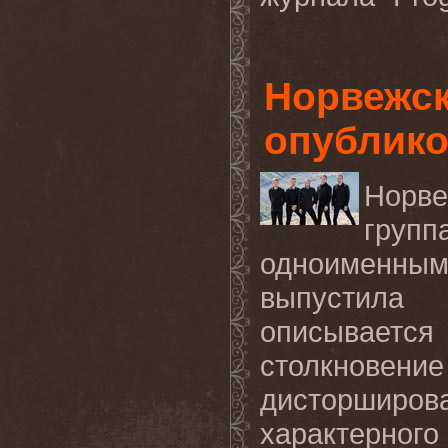
Норвежск
опублико
Норве
гру
одноименным
выпустила
описывается
столкнов
дисторширова
характерн