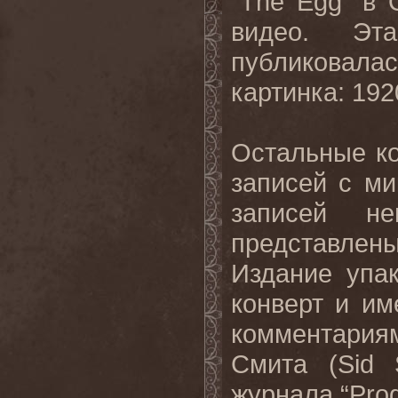
“
The
Egg
” в 
видео. Эт
публиковала
картинка
: 19
Остальные к
записей с ми
записей не
представлен
Издание упа
конверт и им
комментари
Смита (
Sid
журнала “
Pro