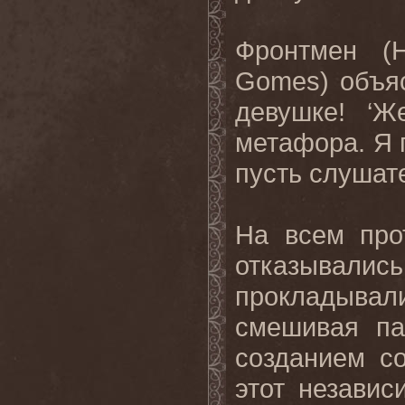
Фронтмен (
Gomes
) объяс
девушке! ‘Ж
метафора. Я 
пусть слушате
На всем про
отказывались
прокладывал
смешивая па
созданием с
этот незави