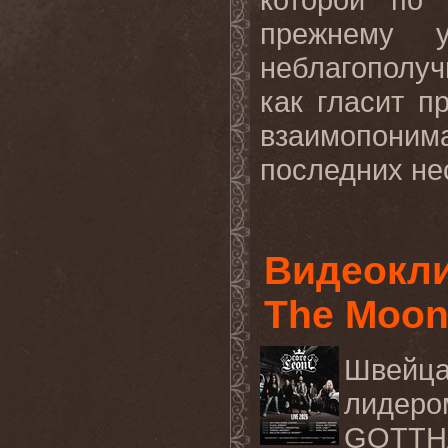
прежнему у
неблагополуч
как гласит п
взаимопоним
последних нес
Видеокли
The Moon
Швейца
лидер
GOTTH