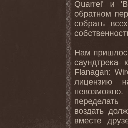
Quarrel
' и '
B
обратном пер
собрать все
собственность
Нам пришлось
саундтрека 
Flanagan
:
Wir
лицензию н
невозможно.
переделать
воздать долж
вместе друз