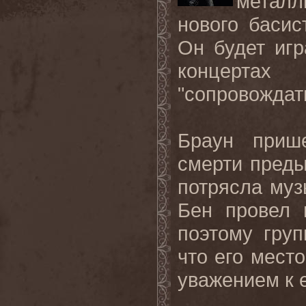
метал
нового басис
Он будет игр
концертах
"сопровождат
Браун приш
смерти преды
потрясла муз
Бен провел
поэтому гру
что его мест
уважением к 