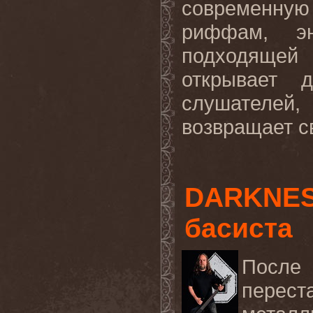
современну
риффам, э
подходящей
открывает 
слушателе
возвращает св
DARKNES
басиста
После
перест