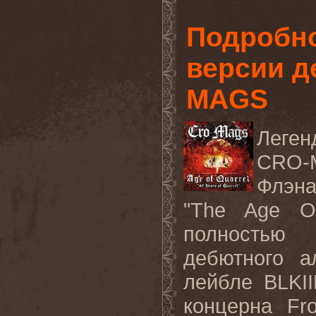
Подробно
версии д
MAGS
Леген
CRO
Флэна
"The Age Of
полностью 
дебютного 
лейбле
BLKI
концерна
Fr