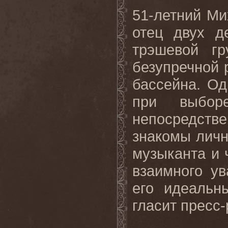
51-летний Ми
отец двух д
трэшевой г
безупречной 
бассейна. О
при выбор
непосредст
знакомы личн
музыканта и 
взаимного у
его идеаль
гласит пресс-