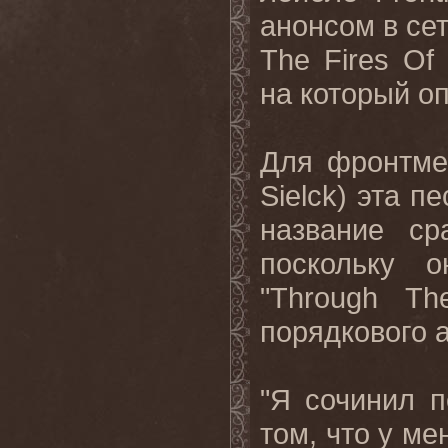
анонсом в сет
The
Fires
Of
на который о
Для фронтм
Sielck
) эта п
название ср
поскольку 
"
Through
Th
порядкового 
"Я сочинил п
том, что у м