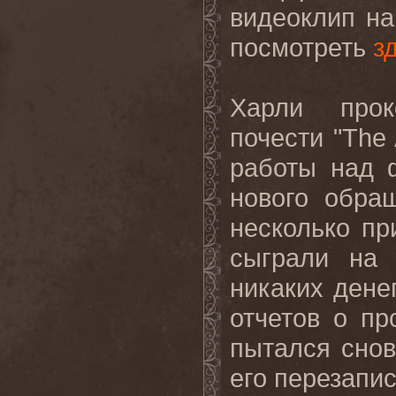
видеоклип на
посмотреть
з
Харли прок
почести "
The
работы над 
нового обра
несколько пр
сыграли на 
никаких денег
отчетов о пр
пытался снов
его перезапис