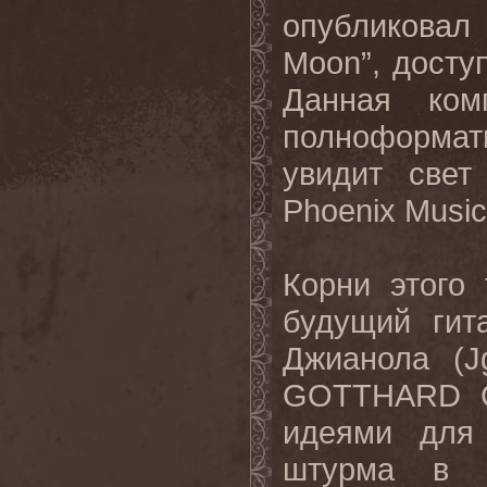
опубликовал
Moon”, досту
Данная ком
полноформатн
увидит свет
Phoenix Music
Корни этого 
будущий гит
Джианола (J
GOTTHARD Ст
идеями для
штурма в 