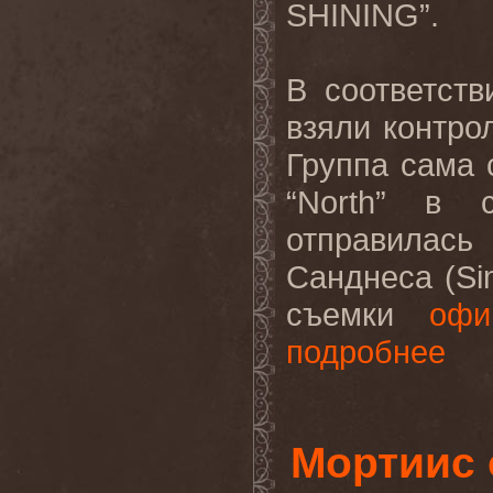
SHINING
”.
В
соответств
взяли
контро
Группа сама 
“
North
” в с
отправилас
Санднеса (
Si
съемки
офи
подробнее
Мортиис