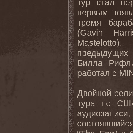
тур стал пе
первым появ
тремя бара
(
Gavin
Harr
Mastelotto
),
предыдущих
Билла Рифл
работал с
MI
Двойной рели
тура по США
аудиозап
состоявшийся