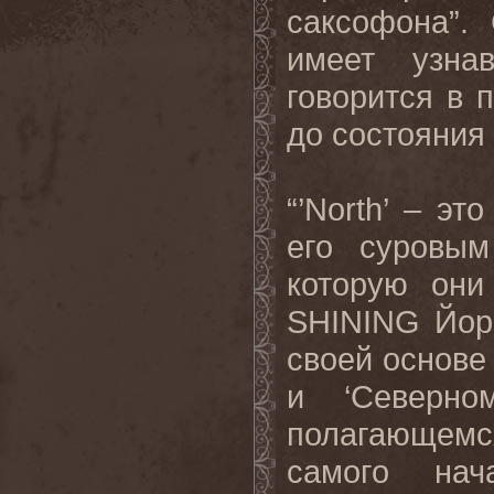
саксофона”.
имеет узна
говорится в 
до состояния 
“’
North
’ – эт
его суровым
которую они
SHINING
Йор
своей основе
и ‘Северно
полагающемся
самого нач