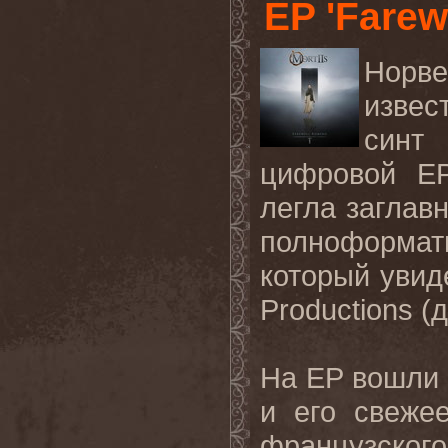
EP 'Farew
Норве
извес
синт
цифровой
E
легла заглавн
полноформат
который увид
Productions (
На
EP
вошли 
и его свеже
французског