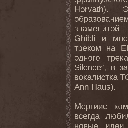
Horvath
). Э
образовани
знаменитой
Ghibli
и мног
треком на
E
одного трек
Silence
”, в з
вокалистка
T
Ann
Haus
).
Мортиис ком
всегда люби
новые идеи,