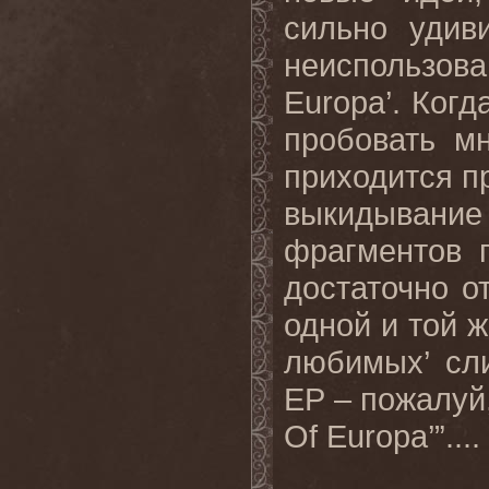
сильно удив
неиспользова
Europa
’. Ког
пробовать м
приходится п
выкидывание
фрагментов 
достаточно о
одной и той 
любимых
’
сл
EP
– пожалуй
Of
Europa
’”....