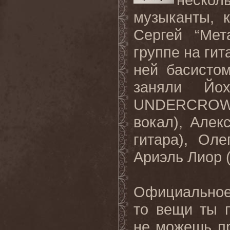
музыканты, 
Сергей “Мет
группе на гит
ней басисто
заняли Йох
UNDERCROWNE
вокал), Алек
гитара), Оле
Ариэль Лиор (A
Официальное
то вещи ты 
не можешь пр