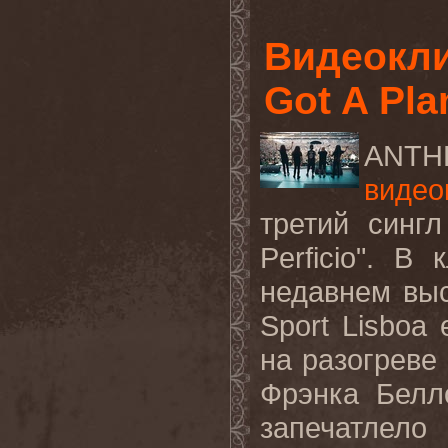
Видеокли
Got A Pla
ANTH
видео
третий синг
Perficio
". В 
недавнем выс
Sport
Lisboa
на разогреве
Фрэнка Белл
запечатле