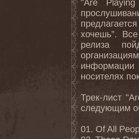
"Are Playin
прослушивани
предлагает
хочешь”. Вс
релиза пой
организация
информаци
носителях по
Трек-лист "
Ar
следующим о
01.
Of All Peop