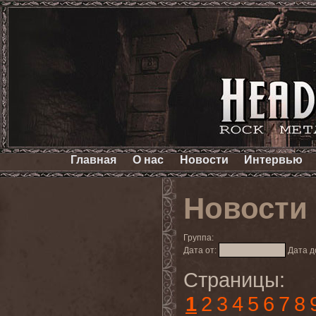
Главная
О нас
Новости
Интервью
Новости
Группа:
Дата от:
Дата д
Страницы:
1
2
3
4
5
6
7
8