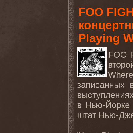
FOO FIGH
концертн
Playing 
FOO
второ
Wher
записанных 
выступления
в Нью-Йорке 
штат Нью-Дже