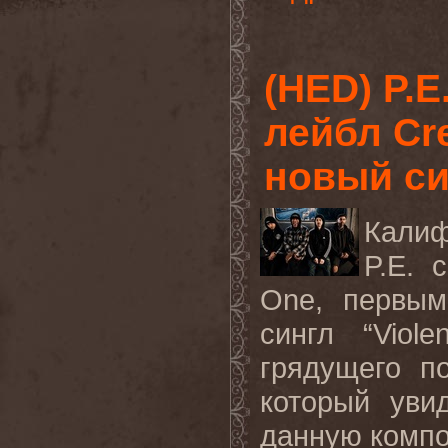
(HED) P.
лейбл Cr
новый си
Калиф
P
.
E
. 
One
, первым
сингл “
Violen
грядущего п
который уви
данную комп