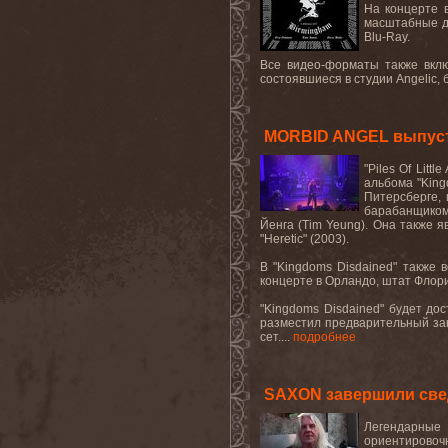
На концерте 
масштабные
Blu
-
Ray
.
Все видео-форматы также вклю
состоявшиеся в студии
Angelic
,
MORBID ANGEL выпуст
"
Piles
Of
Little
альбома "
King
Питерсберге,
барабанщиком
Йенга (
Tim
Yeung
). Она также 
"
Heretic
" (2003).
В "
Kingdoms
Disdained
" также 
концерте в Орландо, штат Флор
"
Kingdoms
Disdained
" будет до
разместил предварительный зака
сет....
подробнее
SAXON завершили све
Легендарные 
ориентировоч