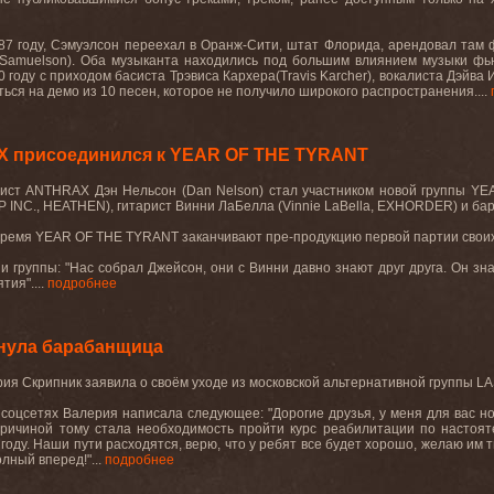
87 году, Сэмуэлсон переехал в Оранж-Сити, штат Флорида, арендовал там 
Samuelson).
Оба музыканта находились под большим влиянием музыки фь
 году с приходом басиста Трэвиса Кархера(
Travis
Karcher
), вокалиста Дэйва 
ться на демо из 10 песен, которое не получило широкого распространения....
X присоединился к YEAR OF THE TYRANT
ист
ANTHRAX
Дэн
Нельсон
(Dan Nelson)
стал
участником
новой
группы
YE
IP INC., HEATHEN),
гитарист
Винни
ЛаБелла
(Vinnie LaBella, EXHORDER)
и
ба
время
YEAR
OF
THE
TYRANT
заканчивают пре-продукцию первой партии своих 
 группы: "Нас собрал Джейсон, они с Винни давно знают друг друга. Он зн
тия"....
подробнее
нула барабанщица
я Скрипник заявила о своём уходе из московской альтернативной группы LA
в соцсетях Валерия написала следующее: "Дорогие друзья, у меня для вас 
ричиной тому стала необходимость пройти курс реабилитации по настояте
году. Наши пути расходятся, верю, что у ребят все будет хорошо, желаю им 
олный вперед!"...
подробнее