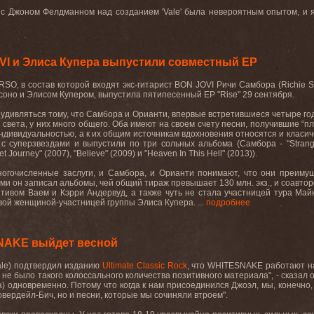
 с Джоном Фелдманном над созданием '
Vale
' была невероятным опытом, и я
VI и Элиса Купера выпустили совместный EP
RSO
, в состав которой входят экс-гитарист
BON
JOVI
Ричи Самбора (
Richie
S
соно и Элисом Купером, выпустила пятипесенный
EP
"
Rise
" 29 сентября.
 удивляться тому, что Самбора и Орианти, впервые встретившиеся четыре год
 света, у них много общего. Оба имеют на своем счету песни, получившие “п
ндивидуальностью, а к их общим источникам вдохновения относятся и класиче
 с суперзвездами и выпустили по три сольных альбома (Самбора - "
Strang
et
Journey
" (2007), "
Believe
" (2009) и "
Heaven
In
This
Hell
" (2013)).
ногочисленные заслуги, и Самбора, и Орианти понимают, что они преиму
ыми он записал альбомы, чей общий тираж превышает 130 млн. экз., и соавт
Стивом Ваем и Кэрри Андервуд, а также чуть не стала участницей тура Май
вой женщиной-участницей группы Элиса Купера. ...
подробнее
NAKE выйдет весной
ale)
подтвердил
изданию
Ultimate
Classic
Rock
, что
WHITESNAKE
работают н
а не было такого колоссального количества позитивного материала", - сказал о
a
) одновременно. Потому что когда к нам присоединился Джоэл, мы, конечно,
вердейл-Бич, но и песни, которые мы сочиняли втроем".