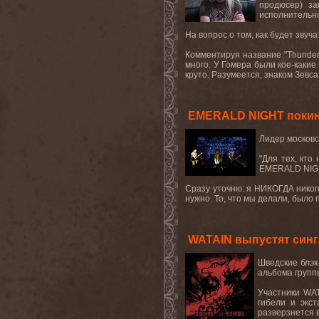
продюсер) за
исполнительно
На вопрос о том, как будет звуча
Комментируя название "
Thunder
много
.
У
Гомера
были
кое
-
какие
круто. Разумеется, знаком Зевса
EMERALD NIGHT покину
Лидер московс
"Для тех, кто
EMERALD NIGH
Сразу уточню: я НИКОГДА никог
нужно. То, что мы делали, было 
WATAIN выпустят сингл
Шведские
блэк
альбома групп
Участники
WA
гибели
и
экст
разверзнется