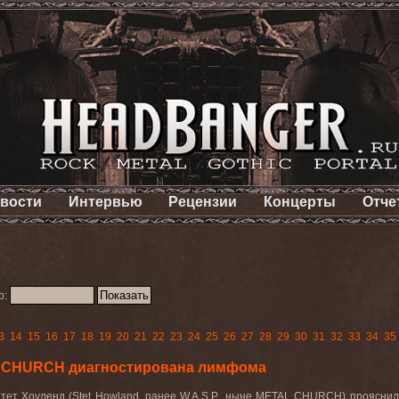
вости
Интервью
Рецензии
Концерты
Отче
о:
3
14
15
16
17
18
19
20
21
22
23
24
25
26
27
28
29
30
31
32
33
34
35
 CHURCH диагностирована лимфома
тет Хоуленд (
Stet
Howland
, ранее
W
.
A
.
S
.
P
., ныне
METAL
CHURCH
) прояснил