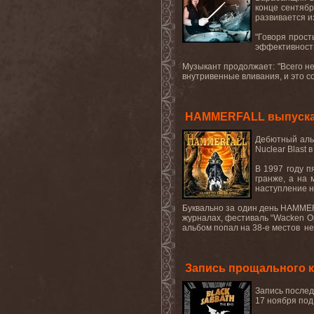
конце сентябр
развивается и
"Говоря прост
эффективности
Музыкант продолжает: "Всего не
внутривенные вливания, и это сов
HAMMERFALL выпускают
Дебютный аль
Nuclear
Blast
в
В 1997 году 
гранже, а на
наступление н
Буквально за один день
HAMME
журналах, фестиваль “
Wacken
O
альбом попал на 38-е местов не
Запись прощального к
Запись послед
17 ноября под