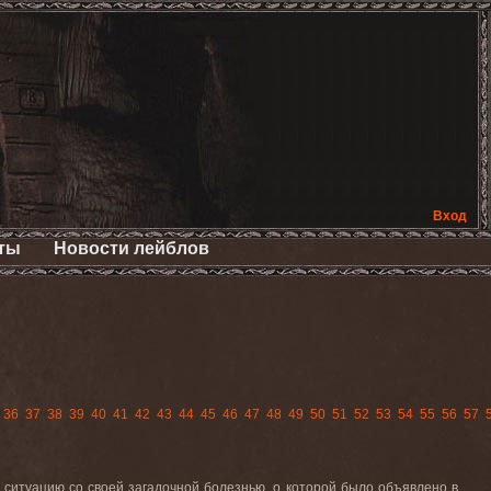
Вход
ты
Новости лейблов
36
37
38
39
40
41
42
43
44
45
46
47
48
49
50
51
52
53
54
55
56
57
 ситуацию со своей загадочной болезнью, о которой было объявлено в