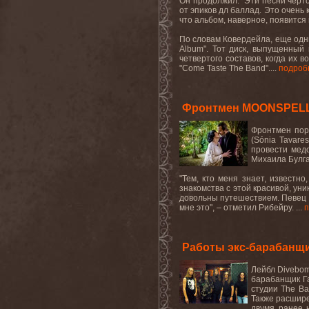
Он продолжил: "Эти песни черто
от эпиков дл баллад. Это
очень
что альбом, наверное, появится 
По словам Ковердейла, еще одн
Album
". Тот диск, выпущенный
четвертого составов, когда их 
"Come Taste The Band".
...
подроб
Фронтмен MOONSPELL 
Фронтмен пор
(Sónia Tavar
провести медо
Михаила Булга
"Тем, кто меня знает, известн
знакомства с этой красивой, ун
довольны путешествием. Певец о
мне это", – отметил Рибейру. ...
п
Работы экс-барабанщ
Лейбл
Divebo
барабанщик Г
студии
The
Ba
Также расшире
двумя ранее 