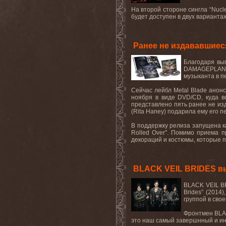
На второй стороне сингла “
Nucl
будет доступен в двух вариантах
Ранее не издававшиеся
Благодаря вып
DAMAGEPLAN
музыканта в п
Сейчас лейбл
Metal
Blade
анонс
ноября в виде
DVD
/
CD
, куда 
представлено пять ранее не из
(
Rita
Haney
) подарила ему его 
В поддержку релиза запущена 
Rolled Over".
Помимо приема пр
декораций и костюмы, которые п
BLACK VEIL BRIDES вып
BLACK VEIL 
Brides
” (2014
группой в сво
Фронтмен
BL
это
наш
самый
завершнный
и
и