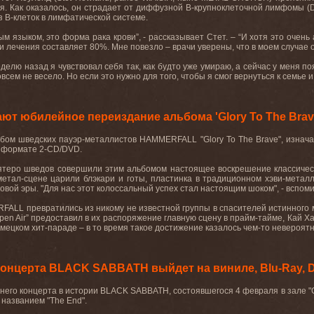
я. Как оказалось, он страдает от диффузной
B
-крупноклеточной лимфомы (
з B-клеток в лимфатической системе.
ым языком, это форма рака крови”, - рассказывает Стет. – “И хотя это очен
 лечения составляет 80%. Мне повезло – врачи уверены, что в моем случае о
делю назад я чувствовал себя так, как будто уже умираю, а сейчас у меня п
сем не весело. Но если это нужно для того, чтобы я смог вернуться к семье и 
 юбилейное переиздание альбома 'Glory To The Brav
бом шведских пауэр-металлистов
HAMMERFALL
"
Glory
To
The
Brave
", изнач
 формате 2-CD/DVD.
пятеро шведов совершили этим альбомом настоящее воскрешение классическ
 метал-сцене царили блэкари и готы, пластинка в традиционном хэви-мета
овой эры. "Для нас этот колоссальный успех стал настоящим шоком", - вспоми
RFALL
превратились из никому не известной группы в спасителей истинного
pen
Air
” предоставил в их распоряжение главную сцену в прайм-тайме, Кай Ха
мецком хит-параде – в то время такое достижение казалось чем-то невероятны
онцерта BLACK SABBATH выйдет на виниле, Blu-Ray, 
него концерта в истории
BLACK
SABBATH
, состоявшегося 4 февраля в зале "
 названием "
The
End
".