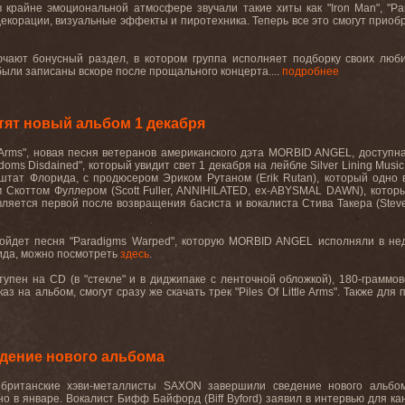
в крайне эмоциональной атмосфере звучали такие хиты как "
Iron
Man
", "
Pa
декорации
,
визуальные
эффекты
и
пиротехника
.
Теперь все это смогут приоб
чают бонусный раздел, в котором группа исполняет подборку своих люб
 были записаны вскоре после прощального концерта....
подробнее
ят новый альбом 1 декабря
Arms
", новая песня ветеранов американского дэта
MORBID
ANGEL
, доступ
doms
Disdained
", который увидит свет 1 декабря на лейбле
Silver
Lining
Music
 штат Флорида, с продюсером Эриком Рутаном (
Erik
Rutan
), который одно
 Скоттом Фуллером (
Scott
Fuller
,
ANNIHILATED
,
ex
-
ABYSMAL
DAWN
), кото
является первой после возвращения басиста и вокалиста Стива Такера (
Stev
войдет песня "
Paradigms
Warped
", которую
MORBID
ANGEL
исполняли в не
ида, можно посмотреть
здесь
.
ступен на
CD
(в "стекле" и в диджипаке с ленточной обложкой), 180-граммов
з на альбом, смогут сразу же скачать трек "
Piles
Of
Little
Arms
". Также для
дение нового альбома
британские хэви-металлисты
SAXON
завершили сведение нового альбом
но в январе. Вокалист Бифф Байфорд (
Biff
Byford
) заявил в интервью для к