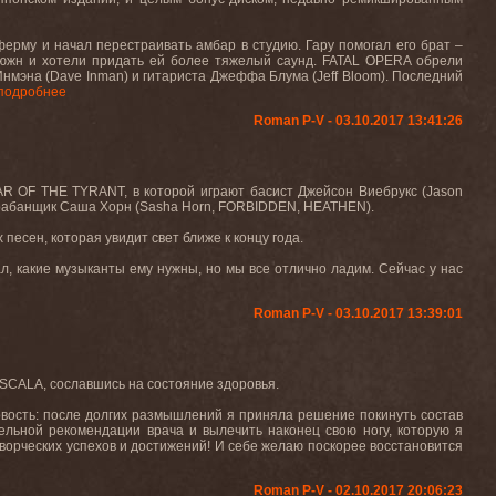
ферму и начал перестраивать амбар в студию. Гару
помогал
его
брат
–
южн и хотели придать ей более тяжелый саунд.
FATAL
OPERA
обрели
Инмэна (
Dave
Inman
) и гитариста Джеффа Блума (
Jeff
Bloom
). Последний
подробнее
Roman P-V - 03.10.2017 13:41:26
AR OF THE TYRANT,
в
которой
играют
басист
Джейсон
Виебрукс
(Jason
рабанщик
Саша
Хорн
(Sasha Horn, FORBIDDEN, HEATHEN).
песен, которая увидит свет ближе к концу года.
ал, какие музыканты ему нужны, но мы все отлично ладим. Сейчас у нас
Roman P-V - 03.10.2017 13:39:01
SCALA, сославшись на состояние здоровья.
новость: после долгих размышлений я приняла решение покинуть состав
льной рекомендации врача и вылечить наконец свою ногу, которую я
творческих успехов и достижений! И себе желаю поскорее восстановится
Roman P-V - 02.10.2017 20:06:23