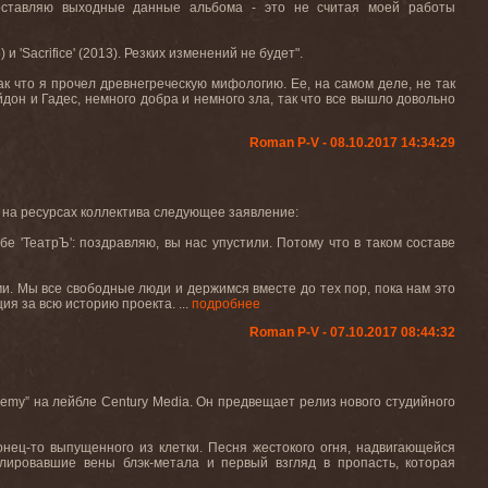
ставляю выходные данные альбома - это не считая моей работы
) и '
Sacrifice
' (2013). Резких
изменений
не
будет
".
 так что я прочел древнегреческую мифологию. Ее
,
на
самом
деле
,
не
так
йдон и Гадес, немного добра и немного зла, так что все вышло довольно
Roman P-V - 08.10.2017 14:34:29
 на ресурсах коллектива следующее заявление:
бе 'ТеатрЪ': поздравляю, вы нас упустили. Потому что в таком составе
. Мы все свободные люди и держимся вместе до тех пор, пока нам это
ия за всю историю проекта. ...
подробнее
Roman P-V - 07.10.2017 08:44:32
chemy”
на
лейбле
Century Media.
Он предвещает релиз нового студийного
конец-то выпущенного из клетки. Песня
жестокого
огня
,
надвигающейся
улировавшие
вены
блэк
-
метала
и
первый
взгляд
в
пропасть
,
которая