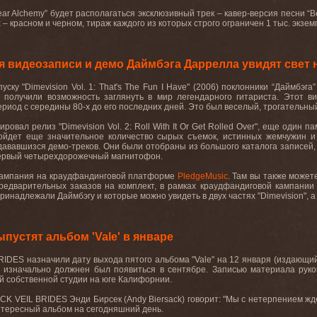
ear
Alchemy
” будет располагаться эксклюзивный трек – кавер-версия песни “
B
 – красном и черном, тираж каждого из которых строго ограничен 1 тыс. экземп
 видеозаписи и демо Даймбэга Даррелла увидят свет на 
уску "
Dimevision
Vol
. 1:
That
'
s
The
Fun
I
Have
" (2006) поклонники “Даймбэга
получили возможность заглянуть в мир легендарного гитариста. Этот в
ериод с середины 80-х до его последних дней. Это был веселый, трогательны
ировал релиз "
Dimevision
Vol
. 2:
Roll
With
It
Or
Get
Rolled
Over
", еще один па
войдет еще значительное количество сырых съемок, истинных жемчужин и 
дававшизся демо-треков. Они были отобраны из большого каталога записей, 
первый четырехдорожечный магнитофон.
кампания на краудфандинговой платформе
PledgeMusic
. Там
вы
также
может
едварительных заказов на комплект, в рамках краудфандиговой кампании
ринадлежали Даймбэгу и которые можно увидеть в двух частях "
Dimevision
", 
устят альбом 'Vale' в январе
BRIDES
назначили
дату
выхода
пятого
альбома
"Vale"
на
12
января
(
издающи
), изначально должнен был появиться в сентябре. Записью материала ру
ей собственной студии на юге Калифорнии.
ACK
VEIL
BRIDES
Энди Бирсек (
Andy
Biersack
) говорит: "Мы с нетерпением ж
нтересный
альбом
на
сегодняшний
день
.