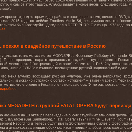
вски превосходны. У нас готово 18-19 чрезвычайно позитивных, сильных, с
круто
.
Я
сам
от
этого
тащусь
.
Альбом
выйдет
в
конце
весны
следущего
года
.
М
в мае".
им проектом, над которым идет работа в настоящее время, является
DVD
, с
 в мае 2015 года на лейбле
Frontiers
Music
Srl
, рекламировался как "ново
вокалистом был Ковердейл". Дэвид
пел
в
DEEP PURPLE
с
конца
1973
года
по
нее
поехал в свадебное путешествие в Россию
тугальских готик-металлистов MOONSPELL Фернанду Рибейру (Fernando Ri
es). После праздника пара отправилась в свадебное путешествие в Россию
вый месяц в этой "потрясающей стране". Кроме того, Рибейру похвасталс
кова, книга о ГУЛАГе и издание, посвященное русской национальной кухне.
о, что меня глубоко восхищает русская культура. Мне очень неприятно, ко
икальной, изысканной страной с богатой историей", – заметил артист. Ферна
тметил, что его жене в России очень понравилось. "Я не распространялся на
одробнее
ика MEGADETH с группой FATAL OPERA будут переизд
mb
назначил на 13 октября переиздание обоих студийных альбомов группы
F
ар Сэмуэлсон (
Gar
Samuelson
). “
Fatal
Opera
” (1994) и “
The
Eleventh
Hour
” (
sement
Recording
и теперь будут иметь 20-страничный буклет с фотографи
на и аудио-составляющая обоих релизов – первый альбом периздается с дву
не публиковавшимися бонус-треками, треком, ранее доступным только на