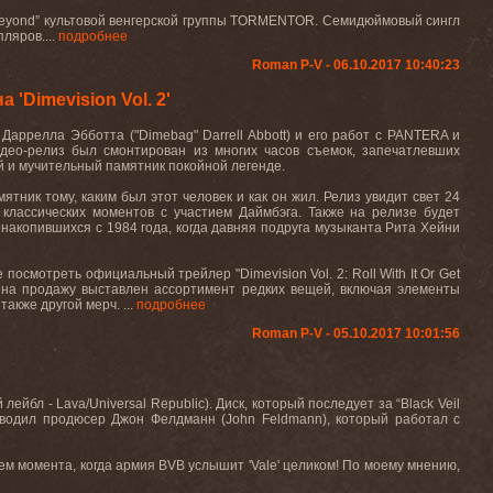
eyond
” культовой венгерской группы
TORMENTOR
. Семидюймовый сингл
ляров....
подробнее
Roman P-V - 06.10.2017 10:40:23
'Dimevision Vol. 2'
” Даррелла Эбботта ("
Dimebag
"
Darrell
Abbott
) и его работ с
PANTERA
и
идео-релиз был смонтирован из многих часов съемок, запечатлевших
й и мучительный памятник покойной легенде.
мятник тому, каким был этот человек и как он жил. Релиз увидит свет 24
классических моментов с участием Даймбэга. Также на релизе будет
накопившихся с 1984 года, когда давняя подруга музыканта Рита Хейни
е
посмотреть
официальный
трейлер
"Dimevision Vol. 2: Roll With It Or Get
 на продажу выставлен ассортимент редких вещей, включая элементы
а также другой мерч. ...
подробнее
Roman P-V - 05.10.2017 10:01:56
й
лейбл
- Lava/Universal Republic).
Диск, который последует за “
Black
Veil
ководил продюсер Джон Фелдманн (
John
Feldmann
), который работал с
дем момента, когда армия
BVB
услышит '
Vale
' целиком! По
моему
мнению
,