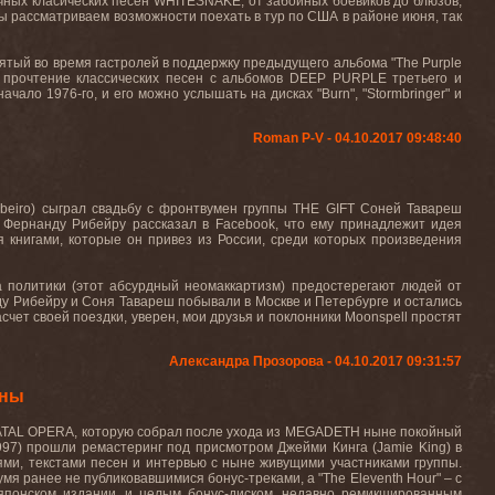
очных класических песен
WHITESNAKE
, от забойных боевиков до блюзов,
ы рассматриваем возможности поехать в тур по США в районе июня, так
нятый во время гастролей в поддержку предыдущего альбома "
The
Purple
е прочтение классических песен с альбомов DEEP PURPLE третьего и
начало
1976-
го
,
и
его
можно
услышать
на
дисках
"Burn", "Stormbringer"
и
Roman P-V - 04.10.2017 09:48:40
beiro) сыграл свадьбу с фронтвумен группы THE GIFT Соней Тавареш
. Фернанду Рибейру рассказал в Facebook, что ему принадлежит идея
я книгами, которые он привез из России, среди которых произведения
гда политики (этот абсурдный неомаккартизм) предостерегают людей от
нду Рибейру и Соня Тавареш побывали в Москве и Петербурге и остались
счет своей поездки, уверен, мои друзья и поклонники Moonspell простят
Александра Прозорова - 04.10.2017 09:31:57
аны
ATAL
OPERA
, которую собрал после ухода из
MEGADETH
ныне покойный
1997) прошли ремастеринг под присмотром Джейми Кинга (
Jamie
King
) в
ями, текстами песен и интервью с ныне живущими участниками группы.
мя ранее не публиковавшимися бонус-треками, а "
The
Eleventh
Hour
" – с
 японском издании, и целым бонус-диском, недавно ремикшированным