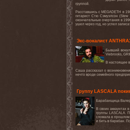
группой.
Расставшись с
MEGADETH
в 19
гитарист
Стю
Сэмуэлсон
(Stew 
окончательные очертания в 1990
ушел через год, но успел записа
Экс-вокалист ANTHRA
Бывший
вокал
Viebrooks, GR
В настоящее 
Саша рассказал о возникновении
нечто вроде семейного предприя
Группу LASCALA поки
Барабанщица Валери
В своих аккаунтах 
группы LASCALA. П
сломала в прошлом 
и бить в барабан. П