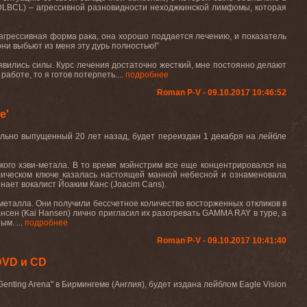
DLBCL
) – агрессивной разновидности неходжкинской лимфомы, которая
ь агрессивная форма рака, она хорошо поддается лечению, и показатель
ни выбьют из меня эту дурь полностью!”
оявились силы. Курс лечения достаточно жесткий, мне постоянно делают
работе, то я готов потерпеть....
подробнее
Roman P-V - 09.10.2017 10:46:52
e'
ально выпущенный 20 лет назад, будет переиздан 1 декабря на лейбле
ого хэви-метала. В то время мэйнстрим все еще концентрировался на
ллическом ключе казалась настоящей манной небесной и ознаменовала
нает вокалист Йоаким Канс (
Joacim
Cans
).
 металла. Они получили бессчетное количество восторженных откликов в
нсен (
Kai
Hansen
) лично пригласил их разогревать
GAMMA
RAY
в туре, а
м. ...
подробнее
Roman P-V - 09.10.2017 10:41:40
DVD и CD
Genting
Arena
" в Бирмингеме (Англия), будет издана лейблом
Eagle
Vision