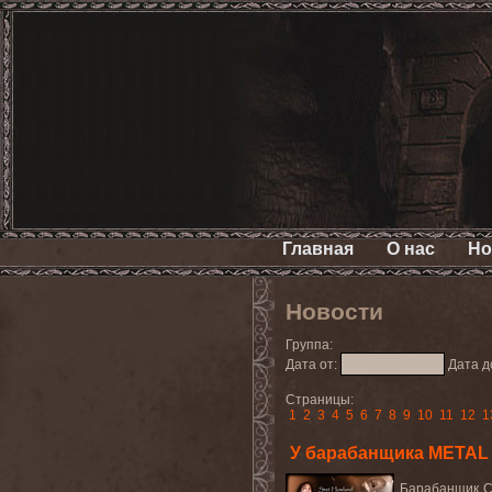
Главная
О нас
Но
Новости
Группа:
Дата от:
Дата д
Страницы:
1
2
3
4
5
6
7
8
9
10
11
12
1
У барабанщика METAL
Барабанщик С