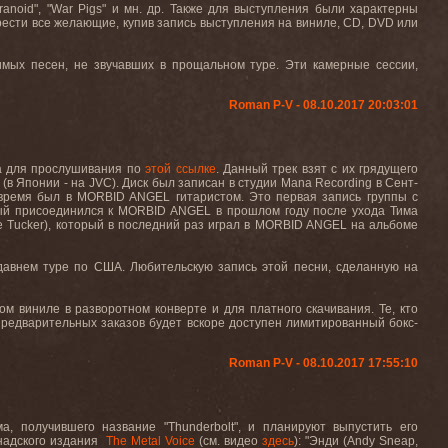
ranoid
", "
War
Pigs
" и мн. др. Также
для
выступления
были
характерны
рести все желающие, купив запись выступления на виниле,
CD
,
DVD
или
имых песен, не звучавших в прощальном туре. Эти камерные сессии,
Roman P-V - 08.10.2017 20:03:01
на для прослушивания по
этой ссылке
. Данный трек взят с их грядущего
(в Японии - на
JVC
). Диск был записан в студии
Mana
Recording
в Сент-
 время был в
MORBID
ANGEL
гитаристом. Это первая запись группы с
рый присоединился к
MORBID
ANGEL
в прошлом году после ухода Тима
e
Tucker
), который в последний раз играл в
MORBID
ANGEL
на альбоме
давнем туре по США. Любительскую запись этой песни, сделанную на
ом виниле в разворотном конверте и для платного скачивания. Те, кто
 предварительных заказов будет вскоре доступен лимитированный бокс-
Roman P-V - 08.10.2017 17:55:10
а, получившего название "
Thunderbolt
", и планируют выпустить его
анадского издания
The
Metal
Voice
(см. видео
здесь
): "Энди (
Andy
Sneap
,