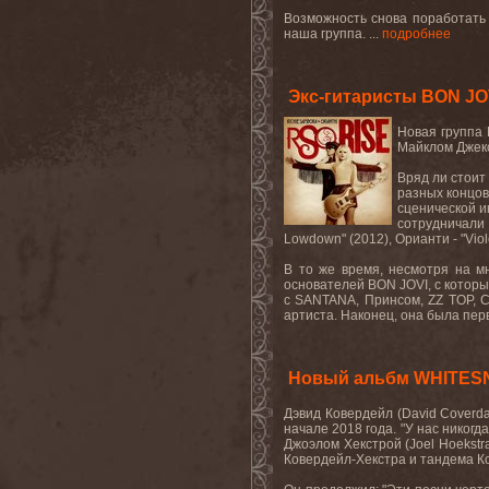
Возможность снова поработать
наша группа. ...
подробнее
Экс-гитаристы BON JO
Новая группа
Майклом Джек
Вряд ли стоит
разных концов
сценической и
сотрудничали
Lowdown
" (2012), Орианти - "
Viol
В то же время, несмотря на м
основателей
BON
JOVI
, с котор
с
SANTANA
, Принсом,
ZZ
TOP
, 
артиста. Наконец, она была пер
Новый альбм WHITES
Дэвид
Ковердейл
(David Coverd
начале 2018 года. "У нас никогд
Джоэлом Хекстрой (
Joel
Hoekstr
Ковердейл-Хекстра и тандема Ко