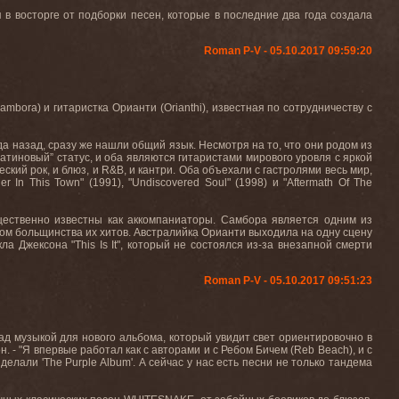
 в восторге от подборки песен, которые в последние два года создала
Roman P-V - 05.10.2017 09:59:20
ambora
) и гитаристка Орианти (
Orianthi
), известная по сотрудничеству с
а назад, сразу же нашли общий язык. Несмотря на то, что они родом из
латиновый” статус, и оба являются гитаристами мирового уровля с яркой
ский рок, и блюз, и
R
&
B
, и кантри. Оба объехали с гастролями весь мир,
er
In
This
Town
" (1991), "
Undiscovered
Soul
" (1998) и "
Aftermath
Of
The
щественно известны как аккомпаниаторы. Самбора является одним из
ором больщинства их хитов. Австралийка Орианти выходила на одну сцену
кла Джексона "
This
Is
It
", который не состоялся из-за внезапной смерти
Roman P-V - 05.10.2017 09:51:23
ад музыкой для нового альбома, который увидит свет ориентировочно в
н. - "Я впервые работал как с авторами и с Ребом Бичем (
Reb
Beach
), и с
 делали '
The
Purple
Album
'. А сейчас у нас есть песни не только тандема