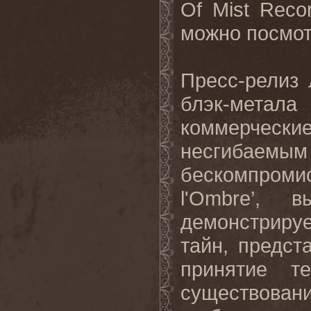
Of Mist Reco
можно посмот
Пресс-релиз 
блэк-мета
коммерческ
несгибаемым
бескомпром
l'Ombre’, 
демонстрируе
тайн, предст
принятие т
существован