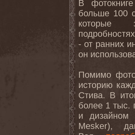
В фотокниге
больше 100 
которые 
подробностях
- от ранних и
он использов
Помимо фото
историю кажд
Стива. В ит
более 1 тыс.
и дизайном 
Mesker), д