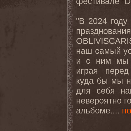
фестивале “D
"В 2024 году
празднова
OBLIVISCARI
наш самый у
и с ним мы 
играя перед
куда бы мы н
для себя на
невероятно г
альбоме....
п