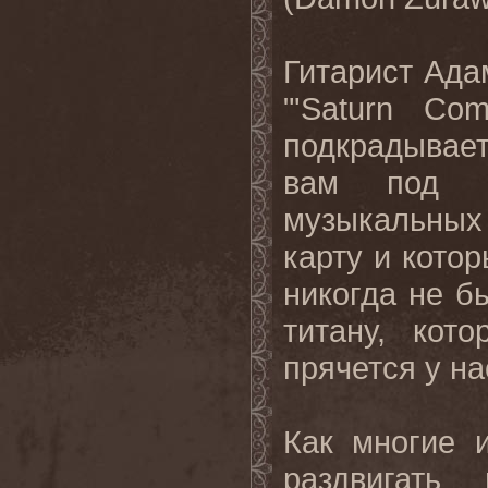
Гитарист Ада
"'Saturn Co
подкрадывает
вам под к
музыкальных 
карту и кото
никогда не б
титану, кот
прячется у на
Как многие 
раздвигать