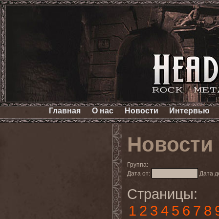
Главная
О нас
Новости
Интервью
Новости
Группа:
Дата от:
Дата д
Страницы:
1
2
3
4
5
6
7
8