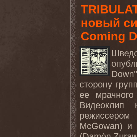
TRIBULAT
новый си
Coming D
Швед
опубл
Down
сторону груп
ее мрачного
Видеоклип 
режиссером
McGowan) и 
(Damón Zuraw