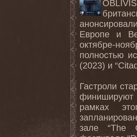
OBLIVI
брита
анонсировали
Европе и Ве
октябре-но
полностью ис
(2023) и “Citad
Гастроли ста
финишируют 
рамках эт
запланирова
зале “The 