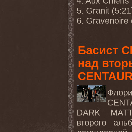
4. Aux Chiens 
5. Granit (5:21
6. Gravenoire 
Басист C
над вто
CENTAU
Флор
CENTA
DARK MATTE
второго ал