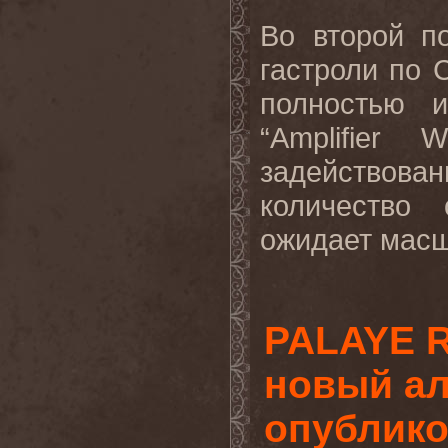
Во второй п
гастроли по 
полностью 
“Amplifier 
задействов
количество 
ожидает масш
PALAYE 
новый аль
опублико