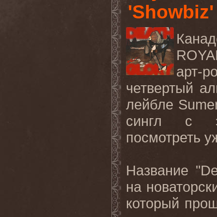
'Showbiz'
Канад
ROYAL
арт-
четвертый ал
лейбле Sumer
сингл с э
посмотреть у
Название "De
на новаторск
который про