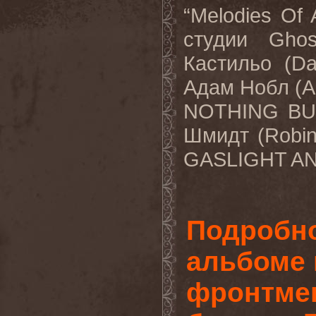
“Melodies Of
студии Gho
Кастильо (Da
Адам Нобл (
NOTHING BUT
Шмидт (Robi
GASLIGHT AN
Подробно
альбоме 
фронтмен