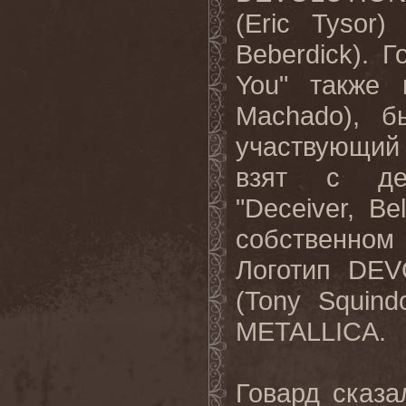
(Eric Tysor
Beberdick). Г
You" также 
Machado), 
участвующий
взят с де
"Deceiver, B
собственном
Логотип DEV
(Tony Squind
METALLICA.
Говард сказа