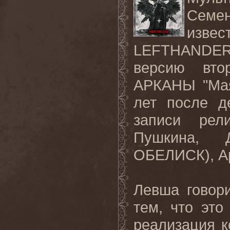
Семен
изве
LEFTHANDER 
версию вто
АРКАНЫ "Мая
лет после д
записи рел
Пушкина, 
ОБЕЛИСК), Ар
Левша говори
тем, что это
реализация к