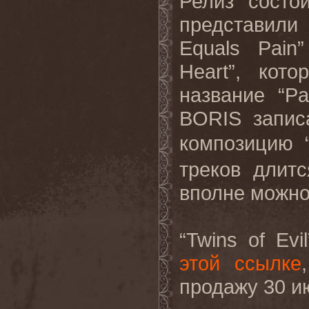
Релиз состо
представили
Equals Pain
Heart”, кот
название “P
BORIS запис
композицию 
треков длит
вполне можно
“Twins of Ev
этой ссылке
продажу 30 и