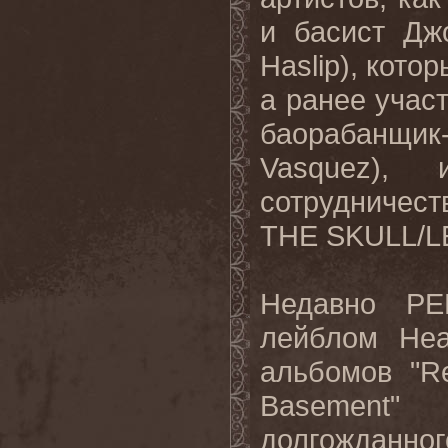
и басист Дж
Haslip
), кото
а ранее учас
баорабанщик
Vasquez
), 
сотрудничест
THE
SKULL
/
L
Недавно
PE
лейблом
He
альбомов "
R
Basement
" 
долгожданн