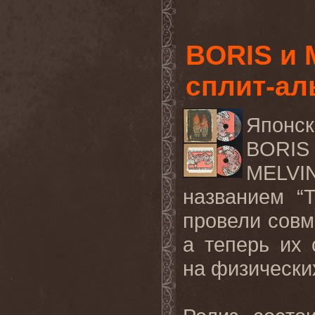
BORIS и 
сплит-аль
Японс
BORIS 
MELVI
названием “T
провели совм
а теперь их
на физически