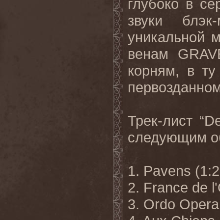
глубоко в с
звуки блэк
уникальной м
венам GRAVE
корням, в ту
первозданном
Трек-лист “De
следующим о
1. Pavens (1:2
2. France de l
3. Ordo Opera 