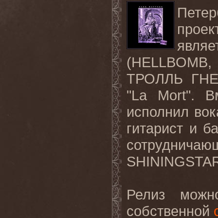
Пете
проек
являе
(HELLBOMB, 
ТРОЛЛЬ ГНЕТ
"La Mort". 
исполнил вок
гитарист и б
сотрудничаю
SHININGSTAR
Релиз мож
собственной