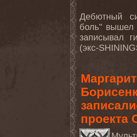
Дебютный с
боль" вышел 
записывал г
(экс-SHINING
Маргарит
Борисенк
записали
проекта
Муль