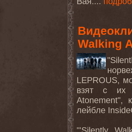
Вая....
подроб
Видеокли
Walking A
"Sile
норв
LEPROUS, мо
взят с их 
Atonement", 
лейбле Inside
"'Silently W