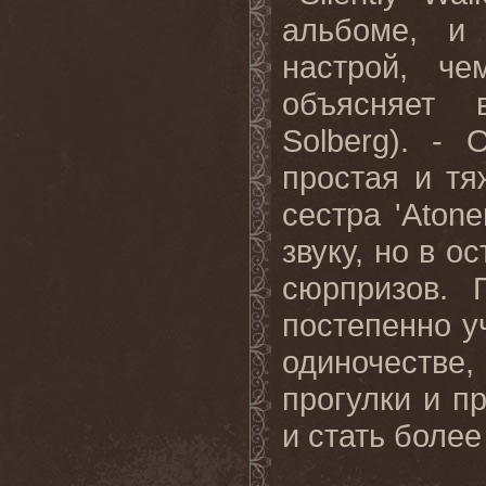
альбоме, и
настрой, ч
объясняет 
Solberg). - 
простая и т
сестра 'Atone
звуку, но в о
сюрпризов. 
постепенно у
одиночестве
прогулки и п
и стать боле