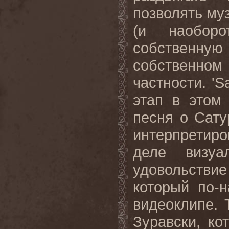
позволять му
(и наобор
собственную 
собственн
частности. '
этап в этом
песня о Сату
интерпретир
деле визу
удовольствие
который по-
видеоклипе.
Зуравски, ко