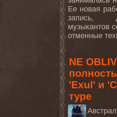
Ее новая раб
запись, д
музыкантов с
отменные тех
NE OBLIV
полност
'Exul' и 
туре
Австра