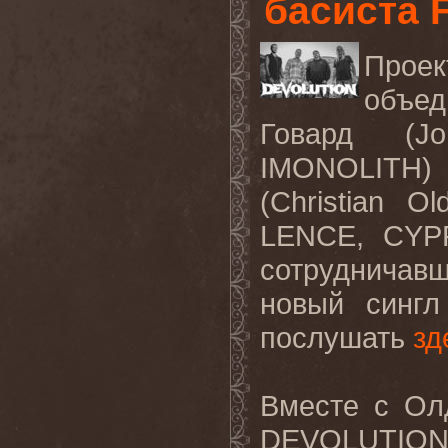
басиста
Прое
объед
Говард (J
IMONOLITH) 
(Christian 
LENCE, CYPR
сотрудничав
новый сингл
послушать
зд
Вместе с Ол
DEVOLUTION