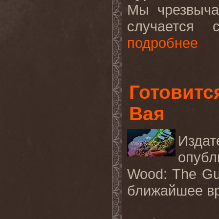
Мы чрезвыча
случается 
подробнее
Готовитс
Вая
Изда
опубл
Wood: The Gui
ближайшее вр