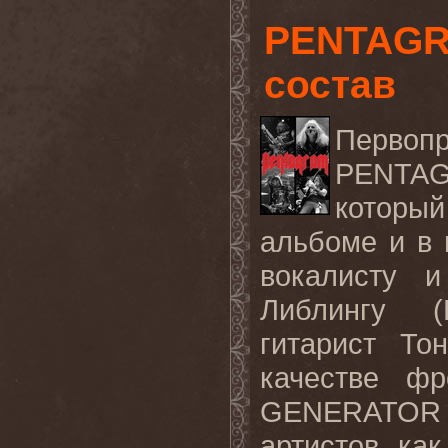
PENTAGR
состав
Первоп
PENT
который
альбоме и в 
вокалисту 
Либлингу (
гитарист То
качестве ф
GENERATOR
артистов, ка