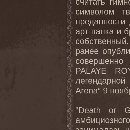
считать гим
символом т
преданности 
арт-панка и б
собственный,
ранее опубли
совершенно 
PALAYE ROY
легендарно
Arena” 9 нояб
“Death or G
амбициозного
занималась н