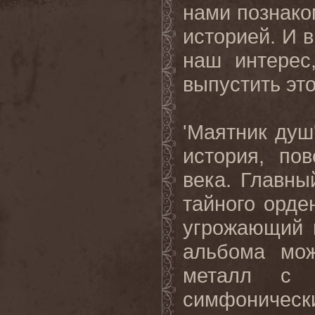
нами познако
историей. И 
наш интере
выпустить это
'Маятник душ
история, по
века. Главны
тайного орде
угрожающий 
альбома мож
металл с в
симфонически