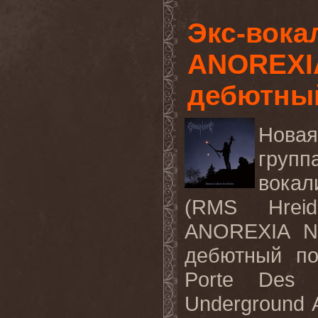
Экс-вока
ANOREXI
дебютны
Новая
групп
вокал
(RMS Hreid
ANOREXIA N
дебютный по
Porte Des 
Underground A