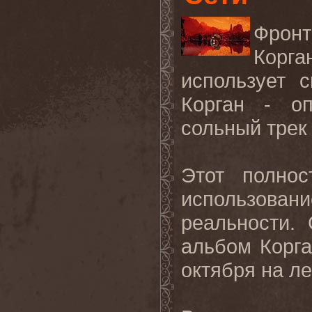
Фрон
Корга
использует 
Корган - о
сольный трек 
Этот полно
использова
реальности.
альбом Корга
октября на л