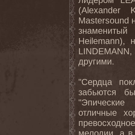
(
Alexander
K
Mastersound
знаменит
Heilemann
), 
LINDEMANN
другими.
"Сердца пок
забьются бы
"Эпические 
отличные хо
превосходн
мелодии, а 