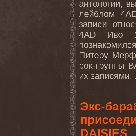
антологии, 
лейблом 4
A
записи отно
4
AD
Иво У
познакомилс
Питеру Мерф
рок-группы
B
их записями. 
Экс-бар
присоеди
DAISIES