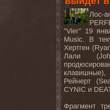
выйдет в
Лос
-
а
PERF
"Vier"
19 янва
Music.
В
те
Хертген
(Ryan
Лали
(Joh
продюсирова
клавишные
)
Рейнерт
(Sea
CYNIC
и
DEA
Фрагмент тр