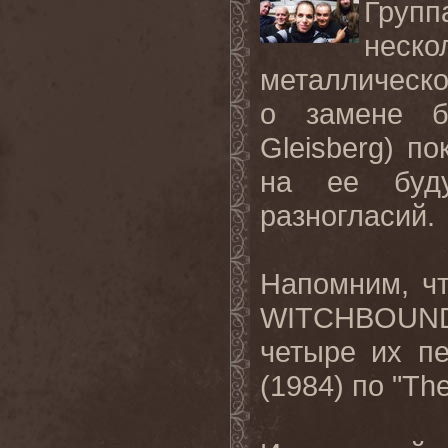
Груп
неско
металлическ
о замене б
Gleisberg) п
на ее буд
разногласий.
Напомним, ч
WITCHBOUN
четыре их п
(1984) по "
Th