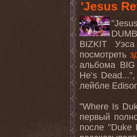
'Jesus Re
"Jesu
DUMB
BIZKIT
Уэса
посмотреть
з
альбома
BIG
He
'
s
Dead
...
лейбле
Ediso
"Where Is Duk
первый
полн
после
"Duke L