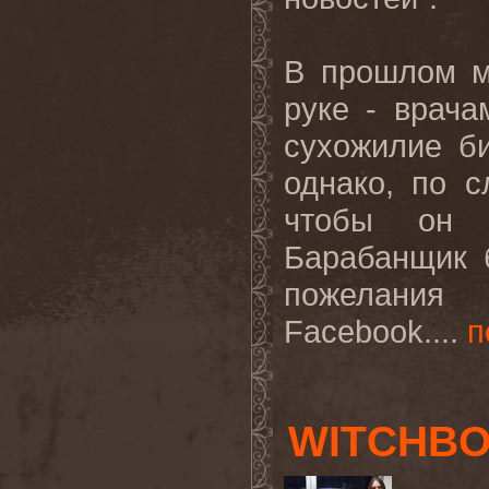
В прошлом м
руке - врач
сухожилие б
однако, по с
чтобы он м
Барабанщик 
пожелания 
Facebook
....
п
WITCHBO