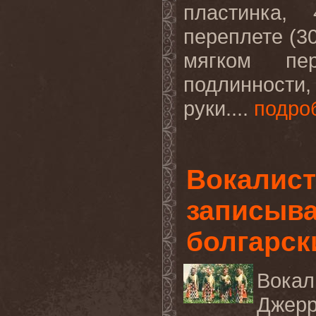
пластинка,
переплете (30
мягком пе
подлинности,
руки....
подро
Вокалис
записыва
болгарск
Вокал
Джер