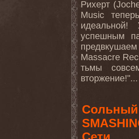
Рихерт (
Joch
Music
тепер
идеальной!
успешным па
предвкушае
Massacre
Rec
тьмы совсе
вторжение
!"
..
Сольный
SMASHING
Сети