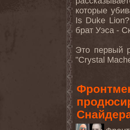
рассказыва
которые убив
Is
Duke
Lion
брат Уэса - С
Это
первый
"Crystal Mache
Фронтме
продюсир
Снайдер