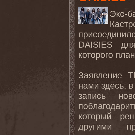
Экс
Кас
присоединилс
DAISIES
дл
которого план
Заявление
T
нами здесь, 
запись но
поблагодар
который ре
другими п