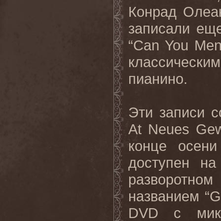
Конрад Олеак
записали еще
“
Can
You
Men
классическим
пианино.
Эти записи с
At
Neues
Gew
конце осен
доступен н
разворотном
названием “
G
DVD
с мик