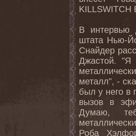
KILLSWITCH
В интервью 
штата Нью-Йо
Снайдер расск
Джастой. "Я
металлически
металл", - ск
был у него в 
вызов в эфи
Думаю, те
металлическ
Роба Хэлфо