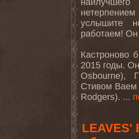
наилучшег
нетерпением
услышите н
работаем! Он
Кастроново
б
2015 годы.
О
Osbourne),
Г
Стивом
Ваем
Rodgers).
...
п
LEAVES' 