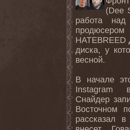
Фрон
(
Dee
работа над
продюсером
HATEBREED
диска
,
у
кот
весной
.
В начале эт
Instagram
Снайдер запи
Восточном п
рассказал 
внесет Гов