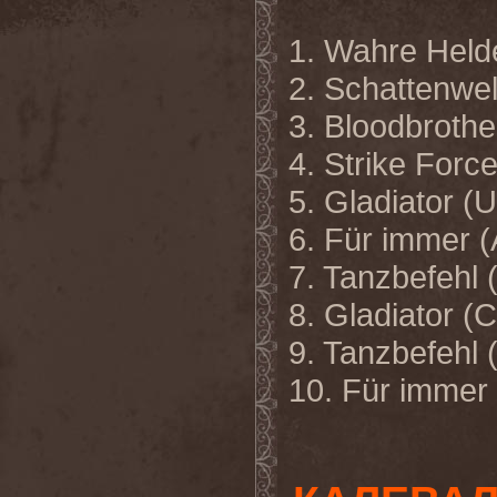
1. Wahre Held
2. Schattenwel
3. Bloodbrothe
4. Strike Forc
5. Gladiator (U
6. Für immer
7. Tanzbefeh
8. Gladiator
9. Tanzbefehl 
10. Für immer 