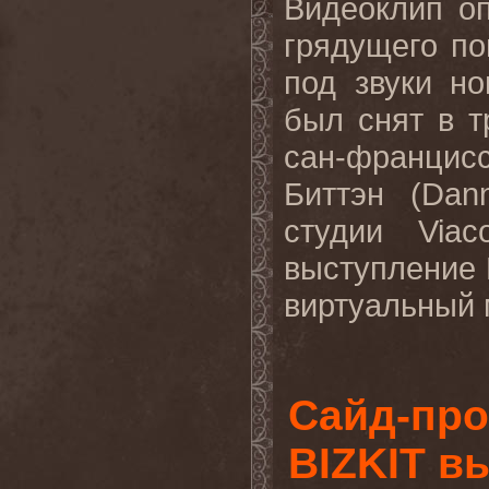
Видеоклип о
грядущего по
под звуки но
был снят в 
сан-францисс
Биттэн (
Dan
студии
Viac
выступление К
виртуальный 
Сайд-про
BIZKIT в