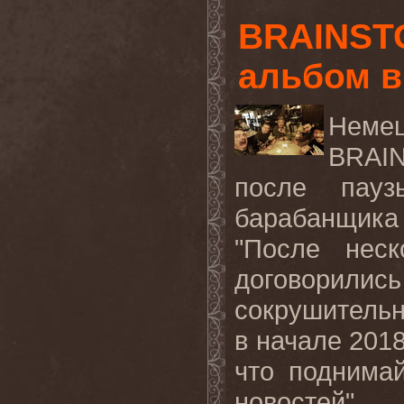
BRAINST
альбом в
Нем
BRAI
после пауз
барабанщик
"После нес
договорил
сокрушитель
в начале 2018
что поднима
новостей".