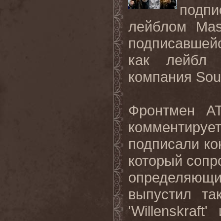
подп
лейблом
Mas
подписавшей
как лейбл 
компания
Sou
Фронтмен
A
комментирует
подписали ко
который сопр
определяющий
выпустил та
'
Willenskraft
' 