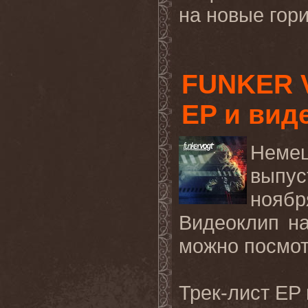
на
новые
гор
FUNKER 
EP и вид
Неме
выпу
нояб
Видеоклип на
можно посмо
Трек-лист
EP