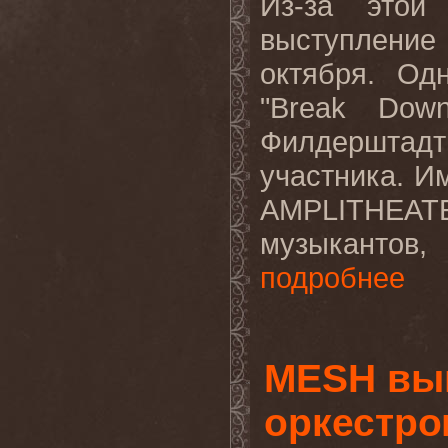
Из-за это
выступление
октября. Од
"
Break
Dow
Филдерштад
участника. И
AMPLITHEATE
музыкантов,
подробнее
MESH вып
оркестро