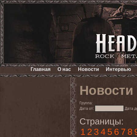
Главная
О нас
Новости
Интервью
Новости
Группа:
Дата от:
Дата д
Страницы:
1
2
3
4
5
6
7
8