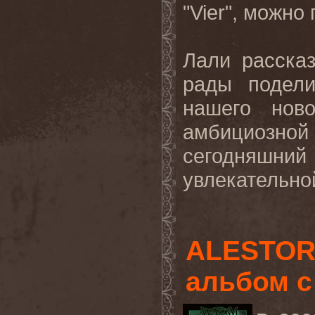
"
Vier
", можно
Лали расска
рады подели
нашего нов
амбициозн
сегодняшни
увлекательной
ALESTOR
альбом с