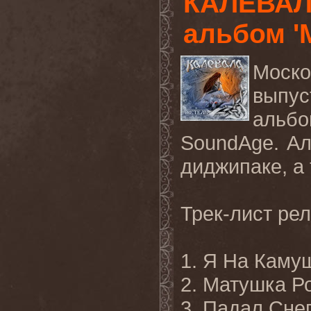
КАЛЕВАЛ
альбом '
Моско
выпу
альбо
SoundAge. Ал
диджипаке, а
Трек-лист ре
1. Я На Каму
2. Матушка Р
3. Падал Сне