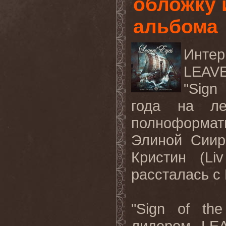
обложку 
альбома
Инте
LEAV
"
Sign
года на л
полноформат
Элиной Сиира
Кристин (
Liv
рассталась с
"
Sign
of
the
лидером
LE