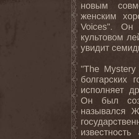
новым совм
женским хо
Voices"
. Он 
культовом л
увидит семид
"
The
Mystery
болгарских г
исполняет д
Он был соз
назывался Ж
государстве
известность