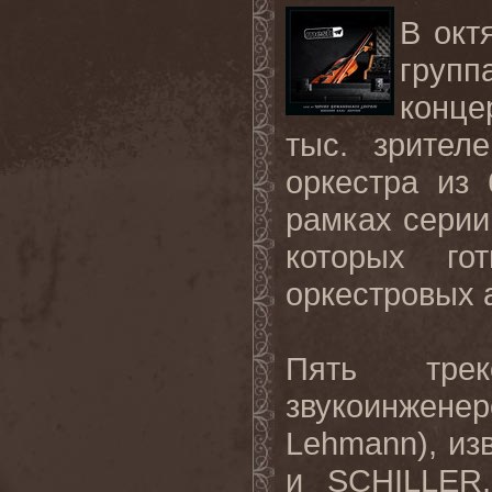
В окт
груп
конце
тыс. зрител
оркестра из
рамках серии
которых го
оркестровых 
Пять тр
звукоинже
Lehmann
), и
и
SCHILLER