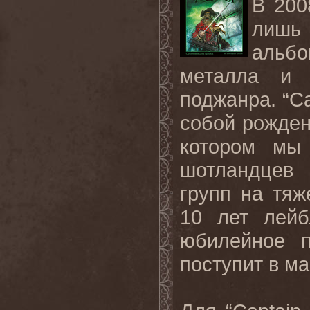
В
20
лишь 
альб
металла и 
поджанра
.
“
Ca
собой рожден
котором мы 
шотландцев 
групп на тяж
10 лет лей
юбилейное п
поступит в ма