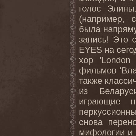
голос Элины
(например,
была напряму
запись! Это
EYES
на сего
хор '
London
фильмов 'Вла
также класси
из Беларус
играющие н
перкуссион
снова перен
мифологии и 