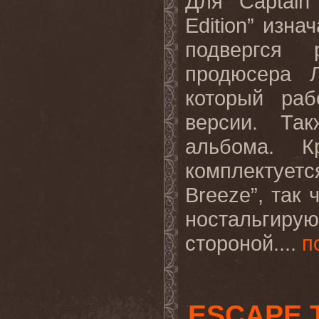
Для “
Captain
Edition
” изна
подвергся 
продюсера 
который раб
версии. Та
альбома
.
К
комплектует
Breeze”,
так 
ностальгирую
стороной
.
...
п
ESCAPE 