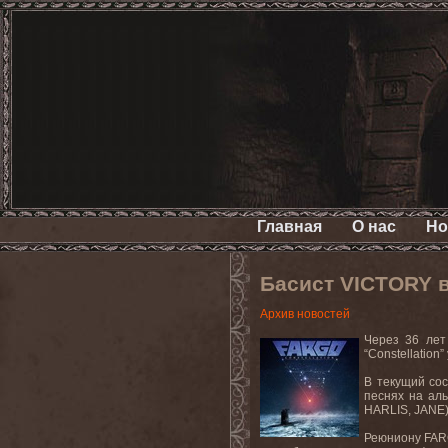
Главная
О нас
Но
Басист VICTORY 
Архив новостей
Через
36
лет
“
Constellation
”
В текущий сос
песнях на ал
HARLIS
,
JANE
Реюниону
FA