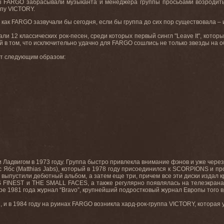
ны
FARGO
забрасывали музыканта и менеджера группы просьбами возродить к
ппу
VICTORY
.
 как
FARGO
зазвучали бы сегодня, если бы группа до сих пор существовала – и
али 12 классических рок-песен, среди которых первый сингл "
Leave
It
", котор
й в том, что исключительно удачно для
FARGO
сошлись не только звезды на о
ит следующим образом
:
 Ладвигом в
1973
году
.
Группа быстро привлекла внимание фэнов и уже через
 Ябс (
Matthias
Jabs
), который в 1978 году присоединился к
SCORPIONS
и пр
и выпустили дебютный альбом, а затем еще три, причем все эти диски издал
S
FINEST
и
THE
SMALL
FACES
, а также регулярно появлялась на телеэкран
ре 1981 года журнал “
Bravo
”, крупнейший подростковый журнал Европы того в
 и в 1984 году на руинах
FARGO
возникла хард-рок-группа
VICTORY
, которая