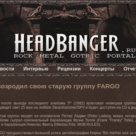
вости
Интервью
Рецензии
Концерты
Отче
возродил свою старую группу FARGO
 после выхода последнего альбома
“F” (1982)
культовая немецкая групп
 увидит свет 25 мая на лейбле
Steamhammer
/
SPV
и будет доступен на
CD
в ди
тав группы входят ее основатели Петер Ладвиг (
Peter
Ladwig
, вокал, гита
ьбоме сыграл оригинальный барабанщик Фрэнк Толле (
Frank
"
Franky
"
Tolle
).
) и барабанщик Николас Фритц (
Nikolas
Fritz
,
MOB
RULES
).
RGO
предшествовал большой успех автобиографии Норна “
Bis
hierhin
und
so