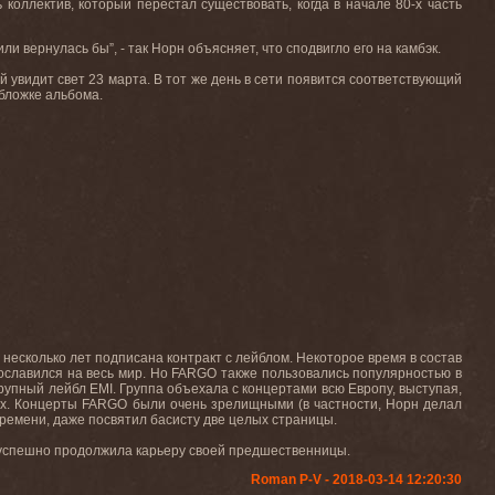
оллектив, который перестал существовать, когда в начале 80-х часть
ли вернулась бы”, - так Норн объясняет, что сподвигло его на камбэк.
ый увидит свет 23 марта. В тот же день в сети появится соответствующий
бложке альбома.
 несколько лет подписана контракт с лейблом
.
Некоторое время в состав
ославился на весь мир. Но
FARGO
также пользовались популярностью в
 крупный лейбл
EMI
. Группа объехала с концертами всю Европу, выступая,
ах. Концерты
FARGO
были очень зрелищными (в частности, Норн делал
ремени, даже посвятил басисту две целых страницы.
 успешно продолжила карьеру своей предшественницы.
Roman P-V - 2018-03-14 12:20:30