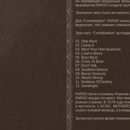
ее публикации преданные фэ
музыкантов
FARGO
создала гру
“Внезапно мне стало интересно,
Для “
Constellation
”
FARGO
запис
видеоклип. Нет никаких сомнени
Трек
-
лист
“Constellation”
выгляд
01. Step Back
02. Leave It
03. Mind Your Own Business
04. Loser's Blues
05. Buzz Buzz
06. Cross To Bear
07. Don't Talk
08. Southern Breeze
09. Boozy Vivienne
10. What's Wrong
11. Goddess Of Destiny
12. Goodnight
FARGO
были основаны Норном и
FARGO
входил гитарист Маттиас
разных странах
.
В 1979 году он
в частности, с
AC
/
DC
,
MOTHER
сальто головой вперед), и в янва
Затем наступило время перемен,