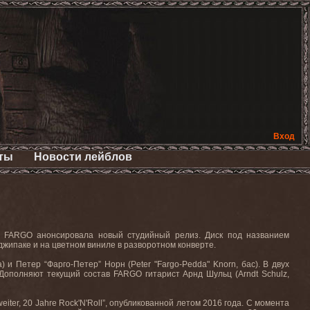
Вход
ты
Новости лейблов
а
FARGO анонсировала новый студийный релиз.
Диск под названием
джипаке и на цветном виниле в разворотном конверте.
ра) и Петер “Фарго-Петер” Норн (
Peter
"
Fargo
-
Pedda
"
Knorn
, бас). В двух
 Дополняют текущий состав
FARGO
гитарист Арнд Шульц (
Arndt
Schulz
,
weiter
, 20
Jahre
Rock
'
N
'
Roll
”, опубликованной летом 2016 года. С момента