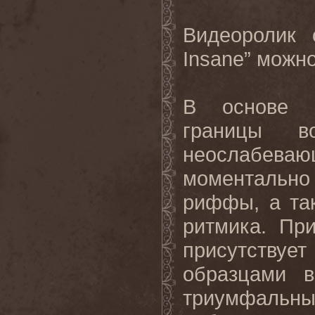
Видеоролик
Insane”
можно
В основе
границы в
неослабев
моментально 
риффы, а та
ритмика. Пр
присутству
образцами в
триумфальны