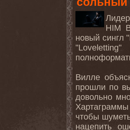
сольный 
Лидер
HIM В
новый сингл "
"Lovelettin
полноформатн
Вилле объяс
прошли по в
довольно мно
Хартаграммы
чтобы шуметь
нацепить ош