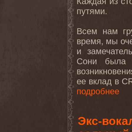
Каждая
из
ст
путями
.
Всем нам гр
время, мы оч
и замечател
Сони была 
возникновени
ее вклад в
C
подробнее
Экс-вока