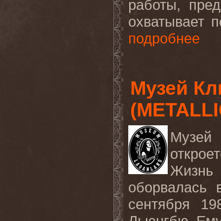
работы, пре
охватывает п
подробнее
Музей К
(METALLI
Музе
открое
Жизнь
оборвалась 
сентября
1
Льюнгбю. Ему