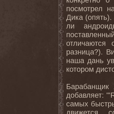
посмотрел н
Дика (опять
).
ли андроид
поставленн
отличаются 
разница
?).
Ви
наша дань у
котором дист
Барабанщик 
добавляет
: "
самых быстр
движется с