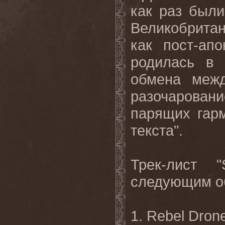
как раз были
Великобритан
как пост-ап
родилась в 
обмена меж
разочарова
парящих гар
текста
"
.
Трек-лист
следующим о
1. Rebel Dron