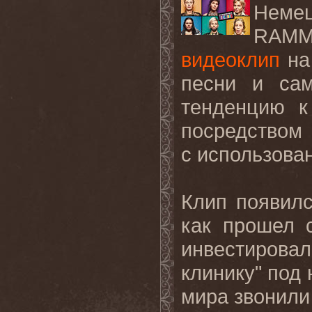
Неме
RAM
видеоклип
на
песни и сам
тенденцию к
посредством
с использова
Клип появилс
как прошел 
инвестиров
клинику
"
под
мира звонили