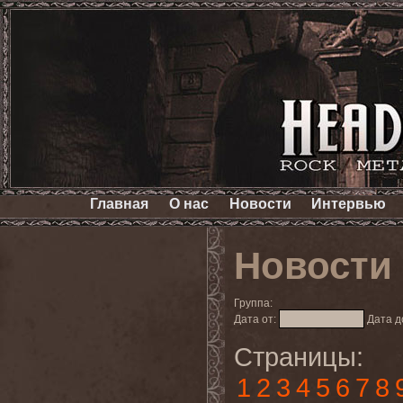
Главная
О нас
Новости
Интервью
Новости
Группа:
Дата от:
Дата д
Страницы:
1
2
3
4
5
6
7
8