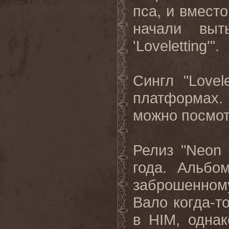
пса, и вместо
начали выт
'Loveletting'".
Сингл "Lovel
платформах.
можно посмо
Релиз "Neon 
года. Альбо
заброшенном
Вало когда-т
в HIM, одна