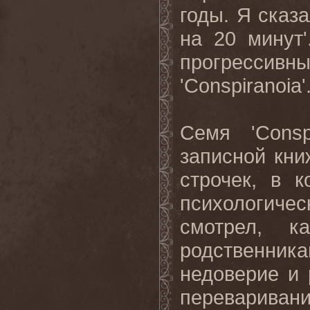
годы. Я сказ
на
20
минут
'
прогрессив
'Conspiranoia'
Семя
'Cons
записной кни
строчек, в 
психологичес
смотрел, к
родственник
недоверие и 
переварив