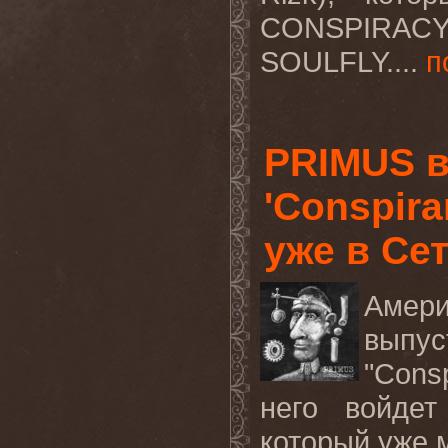
CONSPIRAC
SOULFLY.
...
п
PRIMUS 
'Conspira
уже в Се
Амер
выпу
"Cons
него войде
который уже 