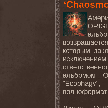
‘Chaosmo
Амери
ORIG
альб
возвращаетс
которым зак
исключением 
ответственно
альбомом
"Ecophagy"
,
полноформат
Лидер
ORI