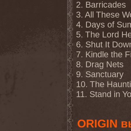
2. Barricades
3. All These W
4. Days of S
5. The Lord H
6. Shut It Dow
7. Kindle the F
8. Drag Nets
9. Sanctuary
10. The Haunt
11.
Stand in Yo
ORIGIN в