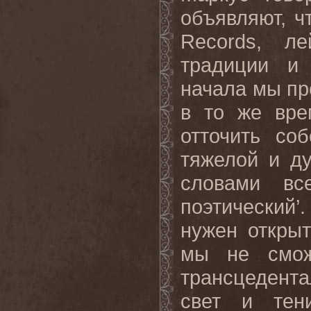
объявляют, ч
Records
, ле
традиции и
начала мы пр
в то же вре
отточить со
тяжелой и д
словами вс
поэтический
нужен откры
мы не смож
трансцедента
свет и тен