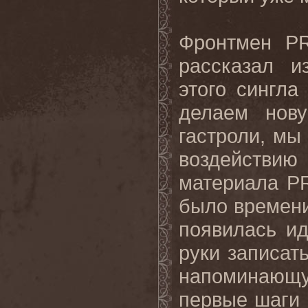
Фронтмен
P
рассказал и
этого сингла
делаем нов
гастроли, мы
воздействи
материала
P
было времени
появилась и
руки записат
напоминающу
первые шаги 