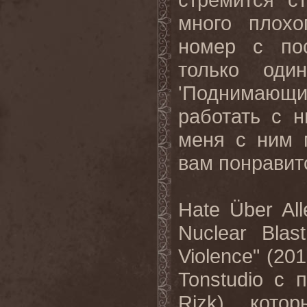
много плохо
номер с пос
только оди
'Поднимающ
работать с 
меня с ним 
вам понравит
Hate Über Al
Nuclear Blas
Violence" (20
Tonstudio
с
Rizk),
котор