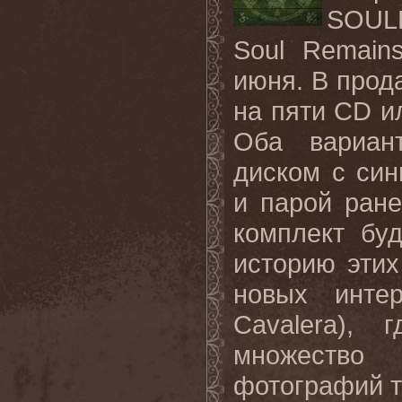
SOUL
Soul Remains
июня. В прод
на пяти
CD
и
Оба вариант
диском с син
и парой ране
комплект бу
историю эти
новых инте
Cavalera
), г
множество
фотографий т