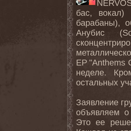
NERVO
бас
,
вокал
)
барабаны
)
, 
Анубис (
S
сконцентри
металлическ
EP
"
Anthems
неделе. Кро
остальных у
Заявление гр
объявляем о
Это
ее
реше