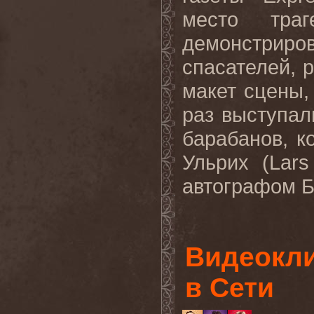
место тра
демонстрир
спасателей, 
макет сцены,
раз выступал
барабанов, 
Ульрих (
Lars
автографом Б
Видеокли
в Сети