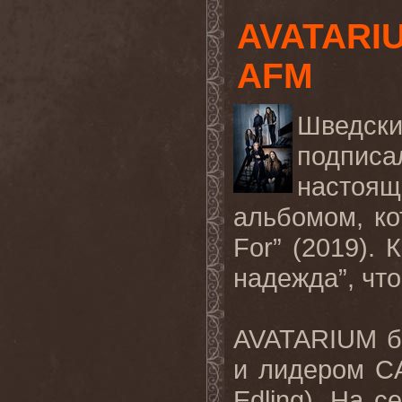
AVATARIU
AFM
Шведс
подпис
настоящ
альбомом, ко
For
” (2019). 
надежда”, что
AVATARIUM
и
лидером
C
Edling).
На се