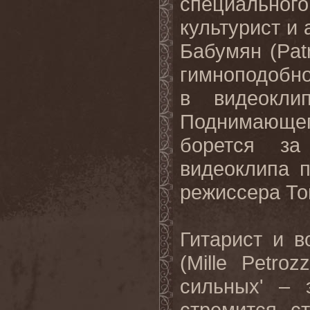
специального
культурист и 
Бабумян (
Pat
гимноподобно
в видеокли
Поднимающ
борется за
видеоклипа 
режиссера То
Гитарист и 
(
Mille
Petroz
сильных' – 
стремится с