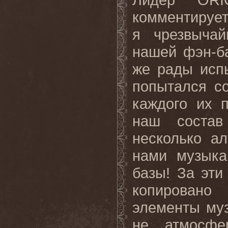
комментируе
я чрезвычай
нашей фэн-ба
же рады испы
попытался с
каждого их 
наш состав
несколько а
нами музыка
базы
!
За эти
копировано
элементы му
не атмосфе