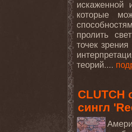
искаженной 
которые мо
способност
пролить све
точек зрения
интерпрета
теорий
.
...
под
CLUTCH 
сингл 'Re
Амер