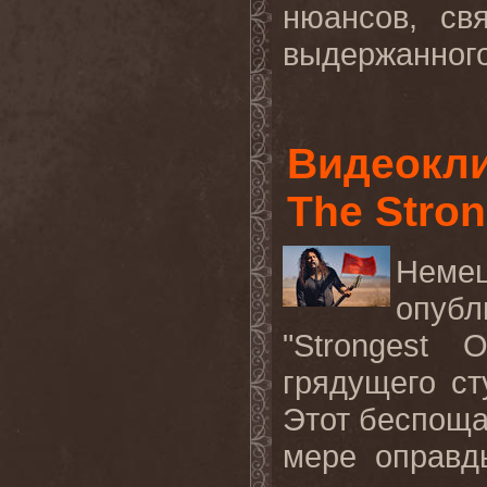
нюансов, св
выдержанного
Видеокли
The Stron
Неме
опубл
"Strongest
грядущего с
Этот беспоща
мере оправд