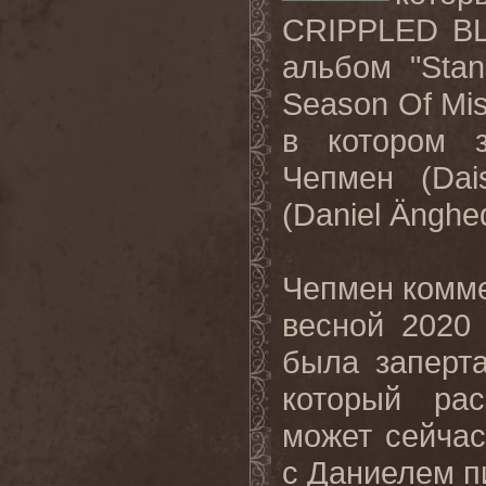
CRIPPLED B
альбом
"Stan
Season Of Mis
в котором з
Чепмен (
Da
(
Daniel Änghe
Чепмен комм
весной 2020
была заперта
который рас
может сейчас
с Даниелем п