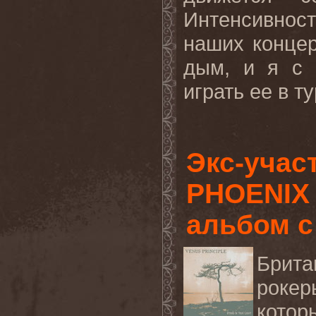
Интенсивнос
наших концер
дым, и я с 
играть ее в т
Экс-учас
PHOENIX
альбом с
Брита
роке
кото