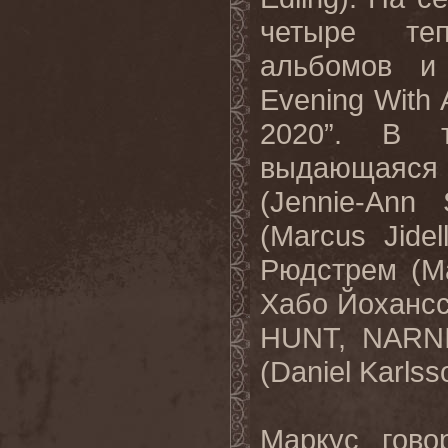
четыре те
альбомов и
Evening
With
2020”. В т
выдающаяся
(
Jennie
-
Ann
(
Marcus
Jidel
Рюдстрем (
M
Хабо Йохансс
HUNT
,
NARN
(
Daniel
Karlss
Маркус говор