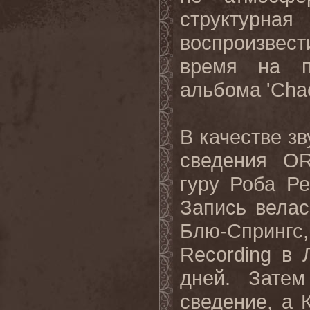
структурна
воспроизвес
время на п
альбома 'Cha
В качестве з
сведения
O
гуру Роба Ре
Запись вела
Блю-Спринг
Recording
в 
дней. Зате
сведение, а 