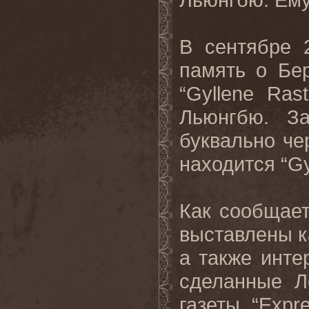
В сентябре 
память о Бе
“Gyllene Ras
Льюнгбю. З
буквально чер
находится
“Gy
Как сообщае
выставлены к
а также инте
сделанные Л
газеты
“Expr