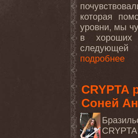
почувствовал
которая пом
уровни, мы чу
в хороших
следующей
подробнее
CRYPTA р
Соней А
Бразиль
CRYPT