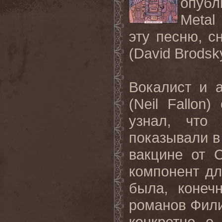
опубл
Metal
эту песню, 
(
David Brodsk
Вокалист и 
(
Neil Fallon
) 
узнал, что
показывали в
вакцине от
компонент д
была, конеч
романов Фили
конкретно о