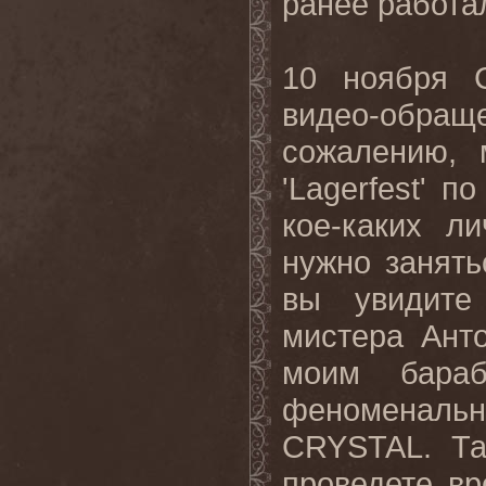
ранее работа
10 ноября С
видео-обра
сожалению, 
'
Lagerfest
' по
кое-каких л
нужно занят
вы увидите
мистера Ант
моим бараб
феноменал
CRYSTAL
. Т
проведете вр