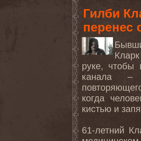
Гилби Кл
перенес 
Бывш
Кларк
руке, чтобы 
канала – 
повторяющего
когда челов
кистью и запя
61-летний К
медицинско