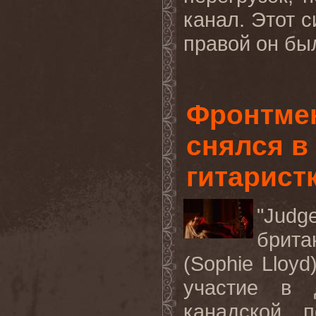
канал. Этот с
правой он был
Фронтме
снялся в
гитарист
"
Judg
брит
(
Sophie
Lloyd
участие в 
канадской п