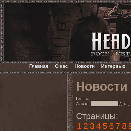
Главная
О нас
Новости
Интервью
Новости
Группа:
Дата от:
Дата д
Страницы:
1
2
3
4
5
6
7
8