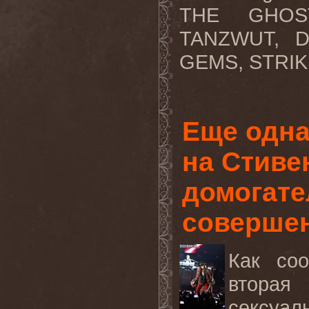
THE GHOS
TANZWUT, 
GEMS, STRIK
Еще одна
на Стиве
домогате
совершен
Как со
вторая
сексуа