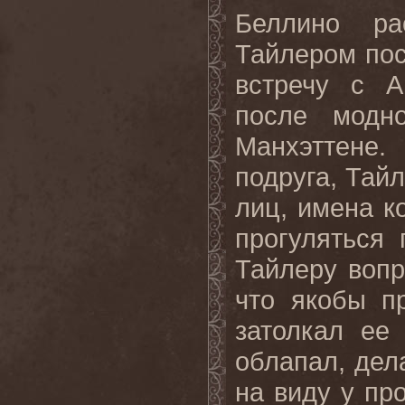
Беллино ра
Тайлером пос
встречу с
A
после модн
Манхэттене
подруга, Тайл
лиц, имена к
прогуляться
Тайлеру вопр
что якобы п
затолкал ее
облапал, дел
на виду у пр