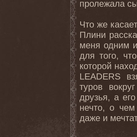
пролежала сы
Что же касае
Плини расска
меня одним и
для того, чт
которой нахо
LEADERS вз
туров вокру
друзья, а ег
нечто, о чем
даже и мечтат