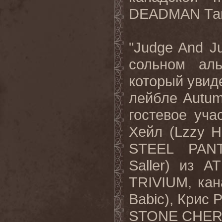
DEADMAN
Та
"
Judge
And
J
сольном ал
который увид
лейбле
Autu
гостевое уч
Хейл (Lzzy Ha
STEEL PANT
Saller) из 
TRIVIUM, кан
Babic), Крис 
STONE CHERR