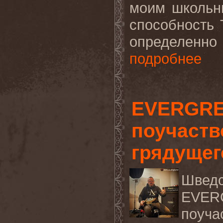
моим школьн
способность 
определенно 
подробнее
EVERGRE
поучаств
грядущег
Швед
EVER
поуча