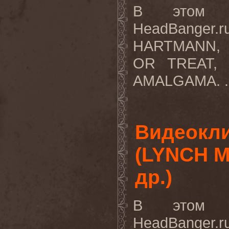
В этом в
HeadBanger.
HARTMANN, R
OR TREAT,
AMALGAMA. .
Видеокли
(LYNCH M
др.)
В этом в
HeadBanger.