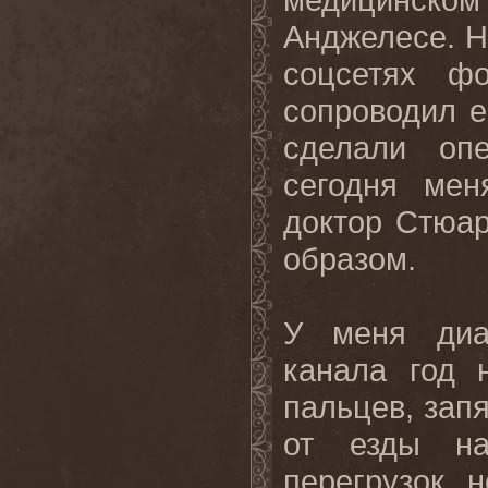
Анджелесе. Н
соцсетях ф
сопроводил 
сделали оп
сегодня мен
доктор Стюа
образом.
У меня диаг
канала год 
пальцев, запя
от езды на
перегрузок, н