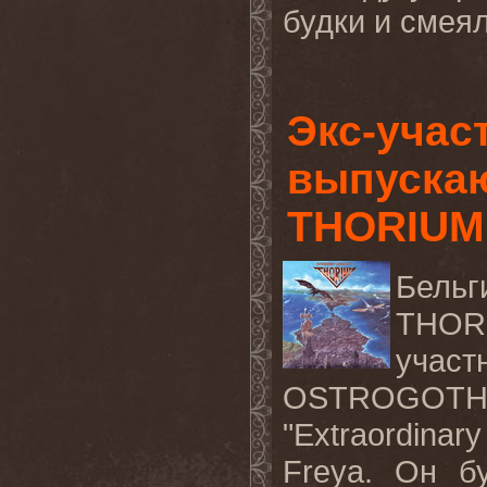
будки и смеял
Экс-уча
выпускаю
THORIUM
Бель
THOR
учас
OSTROGOT
"
Extraordinary
Freya
. Он
б