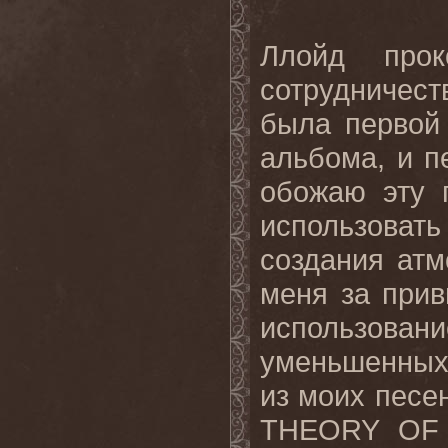
Ллойд прок
сотрудничеств
была первой
альбома, и 
обожаю эту 
использова
создания ат
меня за при
использова
уменьшенных
из моих песен
THEORY
OF