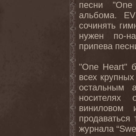
песни "
One
альбома.
EV
сочинять гим
нужен по-н
припева песн
"
One
Heart
" 
всех крупных
остальным 
носителях 
виниловом 
продаваться 
журнала “
Swe