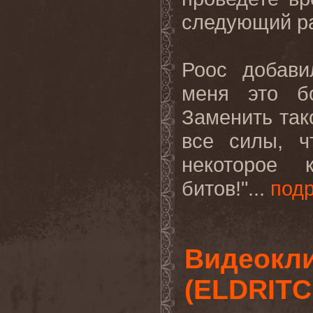
следующий
р
Роос добави
меня это б
Заменить так
все силы, ч
некоторое к
битов!"...
под
Видеокли
(ELDRITC