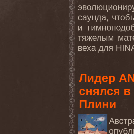
эволюционир
саунда, чтоб
и гимноподо
тяжелым мат
веха
для
HIN
Лидер A
снялся в
Плини
Австр
опубли