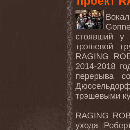
проект 
Вока
Gonne
стоявший у 
трэшевой гр
RAGING
RO
2014-2018 го
перерыва с
Дюссельдорф
трэшевыми ку
RAGING ROB 
ухода Робер