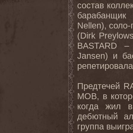
состав коллек
барабанщик
Nellen), сол
(Dirk Preylo
BASTARD – 
Jansen) и ба
репетировала
Предтечей R
MOB, в котор
когда жил 
дебютный ал
группа выигр