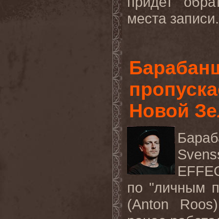
придет
обра
места
записи
Барабан
пропуска
Новой З
Бара
Svens
EFFE
по "личным п
(
Anton
Roos