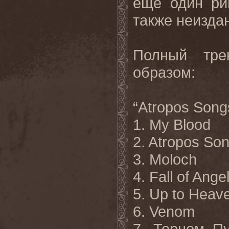
еще один рим
также неиздан
Полный тре
образом:
“Atropos Song
1. My Blood
2. Atropos So
3. Moloch
4. Fall of Ange
5. Up to Heav
6. Venom
7. Терном Пу