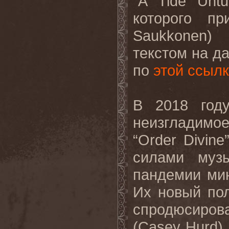
“
A
Tide
Untu
которого п
Saukkonen
)
текстом на д
по
этой ссыл
В 2018 го
неизгладимо
“
Order
Divine
силами муз
пандемии ми
Их новый по
спродюсиро
(
Casey
Hurd
)