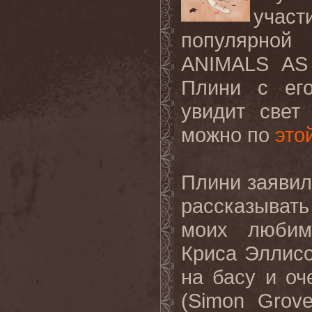
участ
популярной 
ANIMALS AS
Плини с его
увидит свет
можно по
это
Плини заявил:
рассказывать
моих любим
Криса Эллисон
на басу и о
(Simon Grov