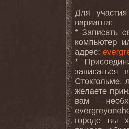
Для участия
варианта:
* Записать 
компьютер и
адрес:
evergr
* Присоедин
записаться 
Стокгольме, 
желаете прин
вам необ
evergreyonehe
городе вы х