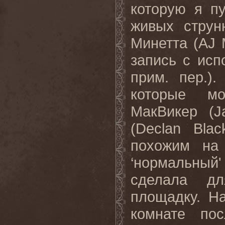
которую я п
живых струн
Минетта (AJ M
запись с исп
прим. пер.)
которые м
МакВикер (J
(Declan Bla
похожим на 
‘нормальный'
сделала дл
площадку. Н
комнате по