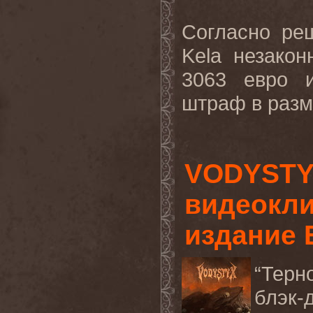
Согласно ре
Kela
незаконн
3063 евро и
штраф в разме
VODYSTY
видеокли
издание 
“Терн
блэк