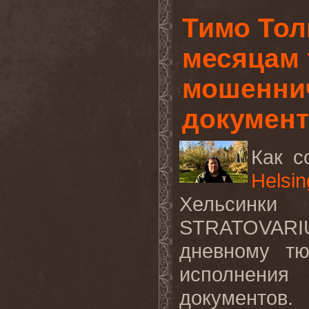
Тимо Тол
месяцам
мошеннич
докумен
Как с
Helsin
Хельсинки 
STRATOVARI
дневному тю
исполнения
документов.