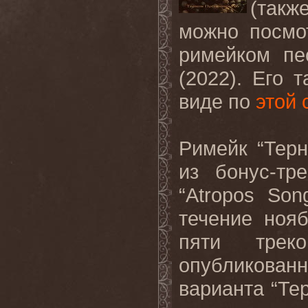
(так
можно посмо
римейком пе
(2022). Его
виде по
этой 
Римейк “Тер
из бонус-тр
“Atropos So
течение ноя
пяти тре
опубликован
варианта “Те