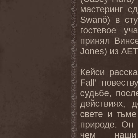
мастеринг с
Swan
ö) в ст
гостевое уч
принял Винс
Jones
) из
AE
Кейси расска
Fall
’ повеств
судьбе, посл
действиях, 
свете и тьм
природе. Он
чем
наши