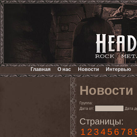
Главная
О нас
Новости
Интервью
Новости
Группа:
Дата от:
Дата д
Страницы:
1
2
3
4
5
6
7
8