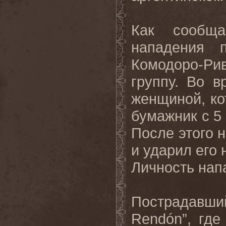
Как сообща
нападения 
Комодоро-Ри
группу. Во в
женщиной, ко
бумажник с 5 
После этого н
и ударил его 
Личность нап
Пострадавший
Rendón”, где