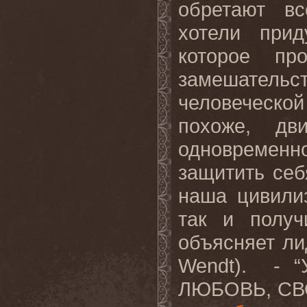
обретают в
хотели при
которое пр
замешател
человеческо
похоже, дв
одновременн
защитить себ
наша цивили
так и получ
объясняет л
Wendt
).
- “
ЛЮБОВЬ, СВ