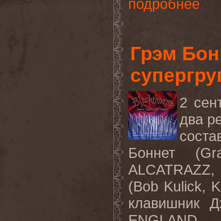
подробнее
Грэм Бон
супергр
2 сен
два р
соста
Боннет (
Gr
ALCATRAZZ
(
Bob
Kulick
,
K
клавишник 
ENGLAND