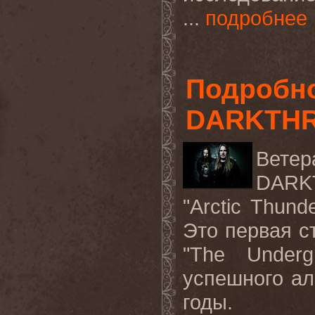
...
подробнее
Подробно
DARKTH
Вете
DARK
"Arctic Thund
Это первая с
"The Underg
успешного а
годы.