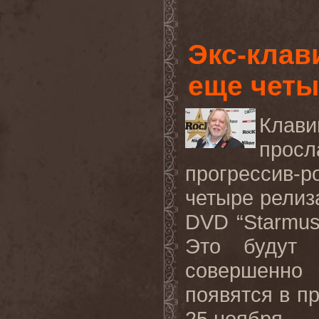
Экс-клав
еще четы
Клави
просл
прогрессив-
четыре релиз
DVD
“
Starmu
Это будут
совершенно
появятся в пр
25 ноября.