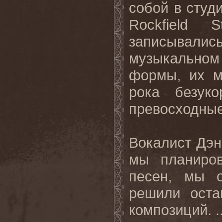
собой в студ
Rockfield
S
записывал
музыкальном
формы, их м
рока безук
превосходные
Вокалист Дэн
мы планиров
песен, мы о
решили оста
композиций. .