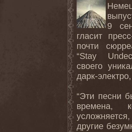
Нем
выпус
9 се
гласит пресс
почти сюрре
“
Stay
Undec
своего уника
дарк-электро,
“Эти песни 
времена, 
усложняетс
другие безу