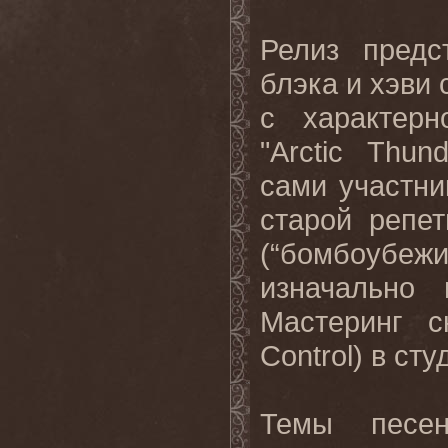
Релиз предс
блэка и хэви
с характер
"Arctic Thu
сами участни
старой репе
(“бомбоуб
изначально 
Мастеринг с
Control) в ст
Темы песен