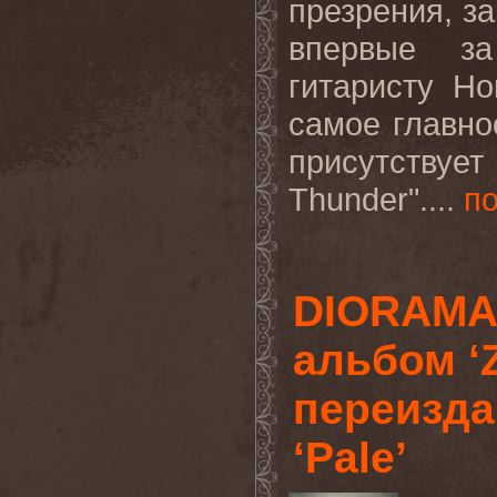
презрения, за
впервые за
гитаристу Но
самое главно
присутствуе
Thunder"....
п
DIORAMA
альбом ‘Z
переизд
‘Pale’