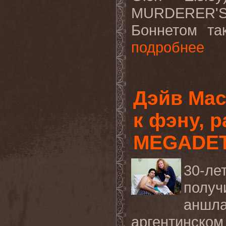
MURDERER
'
Боннетом та
подробнее
Дэйв Мас
к фэну, 
MEGADE
30-л
полу
аншл
аргентинском 