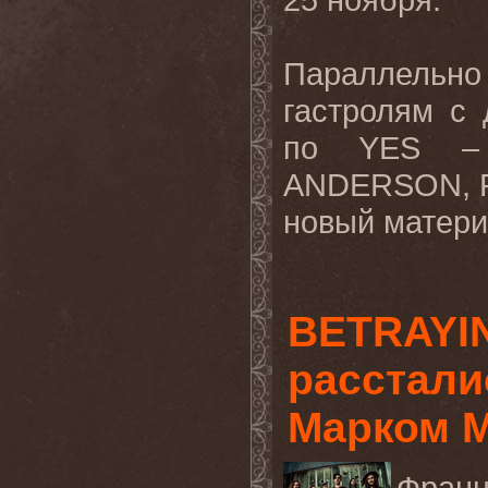
Параллельн
гастролям с
по YES – 
ANDERSON
,
новый матери
BETRAYI
расстали
Марком 
Франц