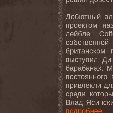
Дебютный ал
проектом на
лейбле
Cof
собственно
британском 
выступил Ди
барабанах. М
постоянного
привлекли дл
среди котор
Влад Ясински
подробнее