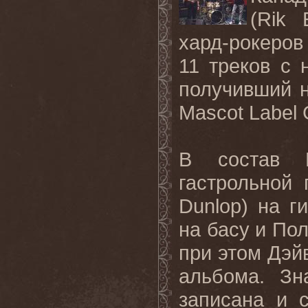
(
Rik
хард-рокеро
11 треков с
получивший н
Mascot
Label
В состав
гастрольной
Dunlop
) на г
на басу и Пол
при этом Дэй
альбома. Зн
записана и 