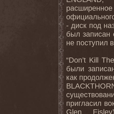
расширенно
официального
- диск под на
был записан е
не поступил в
“
Don
’
t
Kill
Th
были записа
как продолже
BLACKTHORN
существова
пригласил во
Glen
Eisley