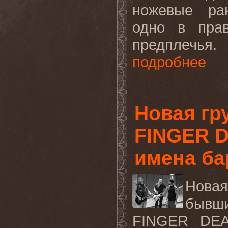
ножевые ран
одно в пра
предплечья.
подробнее
Новая гр
FINGER 
имена ба
Нова
бывш
FINGER
DE