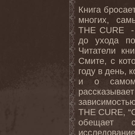
Книга бросае
многих
,
сам
THE CURE 
до ухода по
Читатели кн
Смите, с кот
году в день, 
и о самом 
рассказывае
зависимостью
THE
CURE
, “
обещает 
исследование