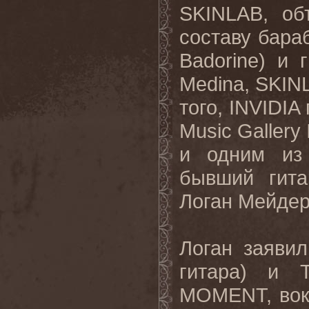
SKINLAB
, об
составу бара
Badorine
) и 
Medina
,
SKIN
того,
INVIDIA
Music
Gallery
и одним из 
бывший гит
Логан Мейдер
Логан заявил
гитара) и 
MOMENT
, во