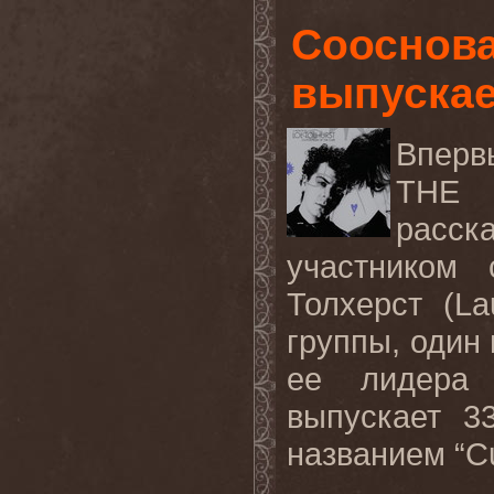
Сооснов
выпуска
Вперв
THE
расск
участником 
Толхерст (
La
группы, один 
ее лидера 
выпускает 3
названием “
C