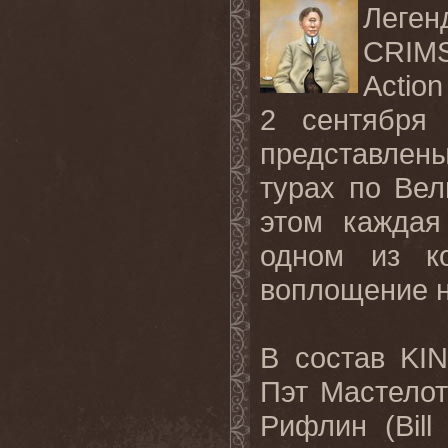
Леген
CRI
Actio
2 сентябр
представлены
турах по Вел
этом каждая
одном из ко
воплощение н
В состав
KI
Пэт Мастелот
Рифлин (
Bill