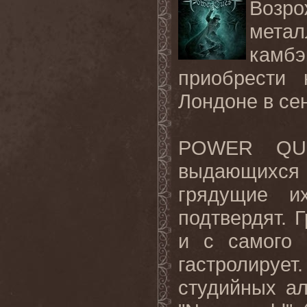
Возр
мета
камбэ
приобрести
Лондоне в се
POWER
QU
выдающихся 
грядущие и
подтвердят. 
и с самого 
гастролирует
студийных а