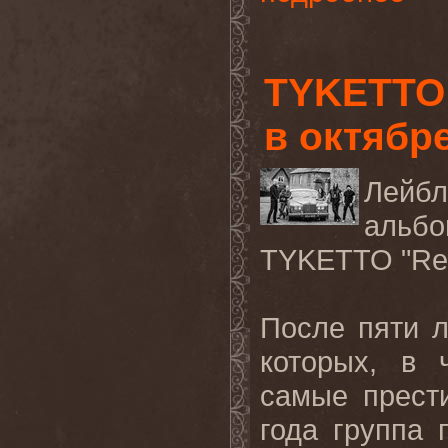
TYKETTO 
в октябр
Лейб
альб
TYKETTO
"
Re
После пяти л
которых, в 
самые прест
года группа 