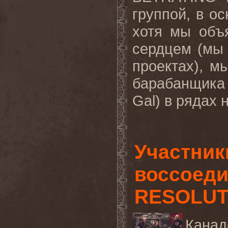
группой
,
в ос
хотя мы объ
сердцем (мы
проектах), м
барабанщика
Gal
) в рядах 
Участник
воссоеди
RESOLUT
Канад