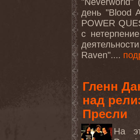
"
Neverworld
" 
день "
Blood
A
POWER QUEST
с нетерпени
деятельност
Raven
"....
под
Гленн Да
над рели
Пресли
На э