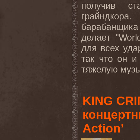
получив ст
грайндкора
барабанщика
делает "Worl
для всех уда
так что он и
тяжелую музык
KING CR
концертн
Action’