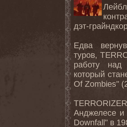
Лейб
контр
дэт-грайндк
Едва верну
туров, TERRO
работу над
который стан
Of Zombies" (
TERRORIZER 
Анджелесе и
Downfall" в 1