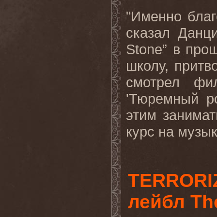
"Именно благ
сказал Данц
Stone
” в про
школу, притв
смотрел фи
'Тюремный р
этим
занимат
курс на музык
TERRORI
лейбл Th