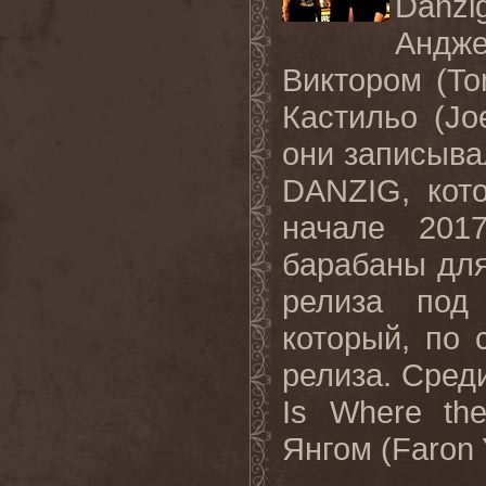
Danzi
Андже
Виктором (
T
Кастильо (
Jo
они записыва
DANZIG
, кот
начале 201
барабаны для
релиза под
который, по 
релиза. Сред
Is Where th
Янгом
(Faron 