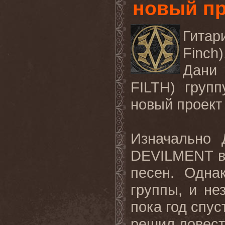
новый пр
Гитар
Finch
Дани
FILTH)
групп
новый
проект
Изначально 
DEVILMENT
песен. Одна
группы, и не
пока год спус
решил довест