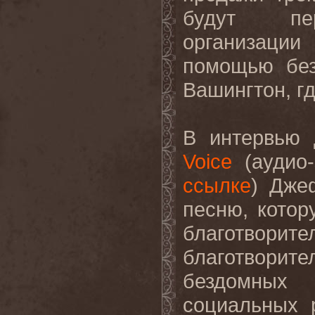
будут пере
организаци
помощью без
Вашингтон, гд
В интервью 
Voice
(аудио-
ссылке
) Дже
песню, кото
благотворит
благотвори
бездомных
социальных 