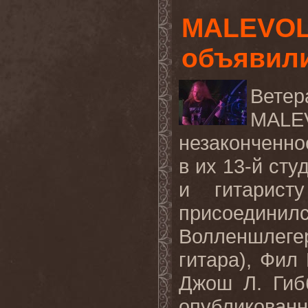
MALEVOL
объявили
Вете
MALE
незаконченно
в их 13-й ст
и гитарис
присоединил
Волленшлег
гитара), Фил
Джош Л. Гиб
опубликованн