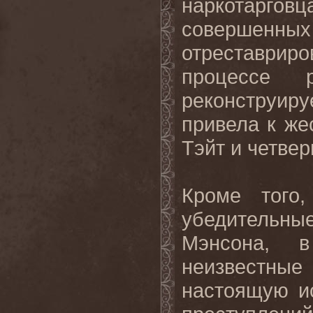
наркотарговц
соверше
отреставрир
процессе р
реконструир
привела к же
Тэйт и четвер
Кроме того
убедительн
Мэнсона, в
неизвестные
настоящую и