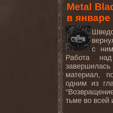
Metal Bl
в январе
Швед
верну
с ним
Работа на
завершилас
материал, п
одним из гл
“
Возвращени
тьме во всей 