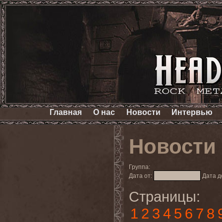
Главная
О нас
Новости
Интервью
Новости
Группа:
Дата от:
Дата д
Страницы:
1
2
3
4
5
6
7
8