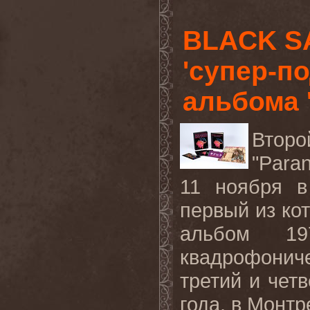
BLACK S
'супер-п
альбома '
Вто
"
Paran
11 ноября в
первый из ко
альбом 1
квадрофонич
третий и чет
года, в Монтр