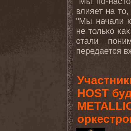
"Мы по-наст
влияет на то,
"Мы начали 
не только как
стали пони
передается вж
Участни
HOST буд
METALLI
оркестро