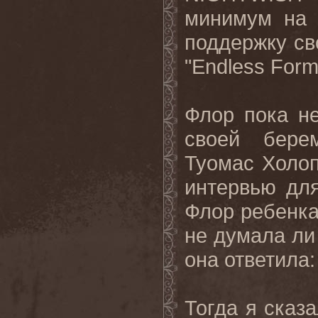
минимум на 
поддержку св
"
Endless
Form
Флор пока н
своей бере
Туомас Холоп
интервью д
Флор ребенка 
не думала ли 
она ответила:
Тогда я сказа