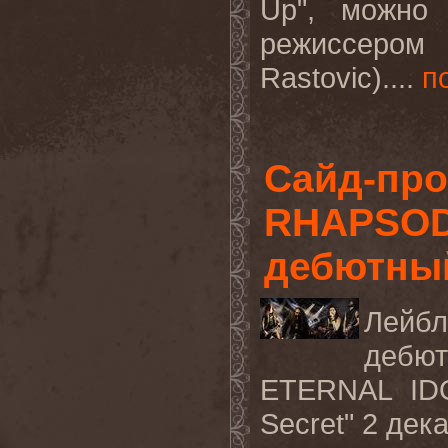
Up
", можно
режиссером
Rastovic
)....
п
Сайд-про
RHAPSOD
дебютный
Лей
дебю
ETERNAL I
Secret" 2
дек