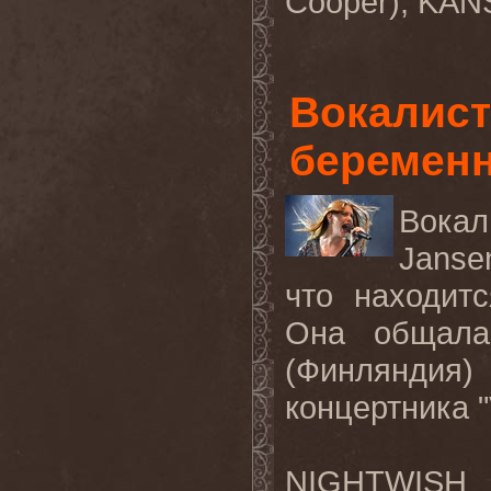
Cooper
),
KAN
Вокалист
беремен
Вокал
Janse
что находит
Она общала
(Финляндия)
концертника "
NIGHTWISH