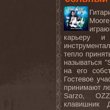
Гита
Moor
игра
карьеру и
инструмента
тепло приняты
называться "S
на его собс
Гостевое уча
принимают ле
Sarzo, OZ
клавишник 