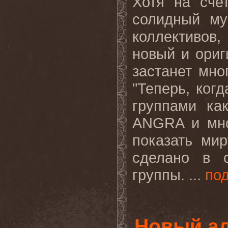
Хотя на сче
солидный му
коллективов
новый и ориг
застанет мно
"Теперь, ког
группами к
ANGRA
и мн
показать ми
сделано в с
группы. ...
по
Новый ал