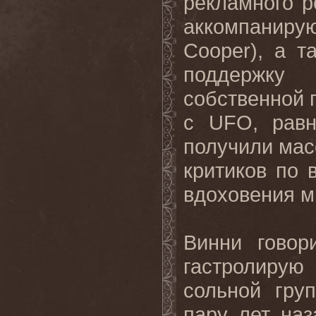
рекламного р
аккомпаниру
Cooper), а 
поддержку
собственной г
с UFO, равн
получили мас
критиков по 
вдоховения м
Винни говор
гастролиру
сольной гру
пару лет на