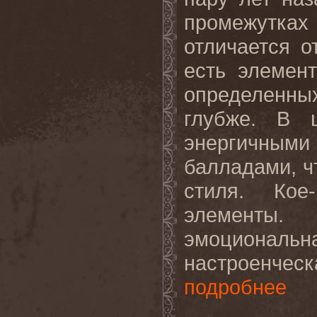
промежутках
отличается о
есть элемен
определенн
глубже. В 
энергичными
балладами, ч
стиля. Кое
элементы.
эмоциональ
настроенче
подробнее