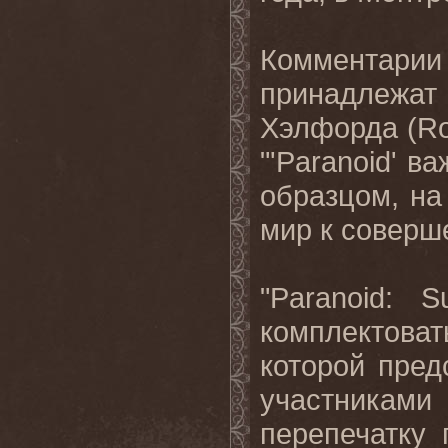
Комментари
принадлежат 
Хэлфорда (
R
"'
Paranoid
' в
образцом, на
мир
к
соверш
"
Paranoid
:
S
комплектоват
которой пре
участникам
перепечатку 