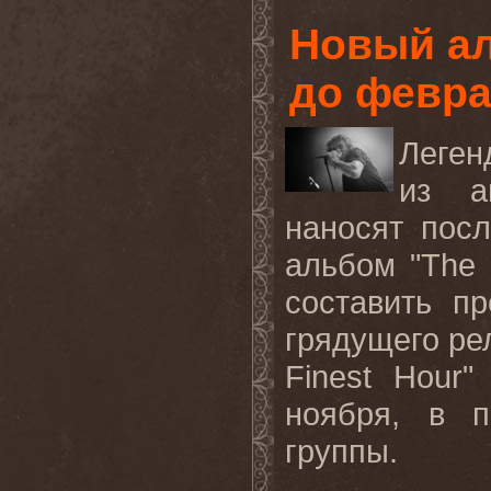
Новый а
до февр
Леген
из а
наносят пос
альбом "
The
составить п
грядущего ре
Finest
Hour
"
ноября, в п
группы.