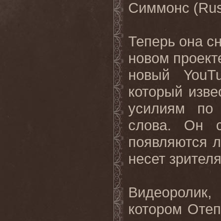
Симмонс (Rus
Теперь она с
новом проекте
новый
YouT
который изве
усилиям по 
слова. Он 
появляются л
несет зрител
Видеоролик
котором Отеп