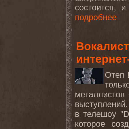
состоится, и
подробнее
Вокалист
интернет-
Отеп 
тольк
металлистов
выступлений.
в телешоу "
D
которое соз