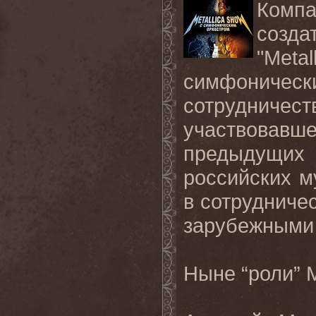
Компа
созда
"Met
симфониче
сотрудничес
участвовав
предыдущих
российских м
в сотрудниче
зарубежными 
Ныне “роли”