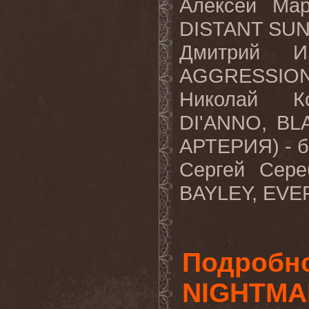
Алексей Ма
DISTANT SUN)
Дмитрий И
AGGRESSION,
Николай К
DI'ANNO, BL
АРТЕРИЯ) - б
Сергей Сере
BAYLEY, EVER
Подробно
NIGHTMA