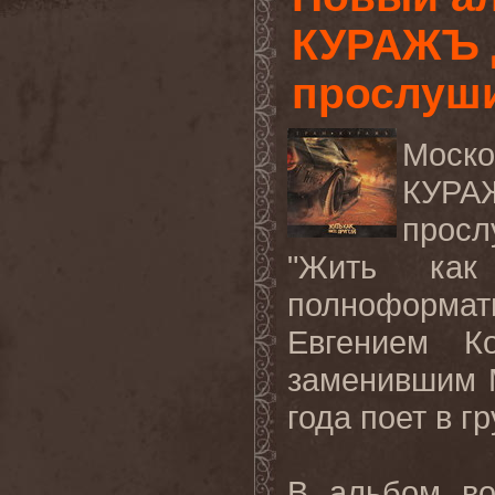
КУРАЖЪ 
прослуш
Моск
КУР
просл
"Жить как
полноформат
Евгением К
заменившим 
года поет в г
В альбом во