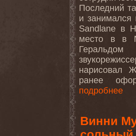
Последний та
и занимался
Sandlane в 
место в в N
Геральдо
звукорежиссе
нарисовал Жу
ранее офор
подробнее
Винни Му
сольный а