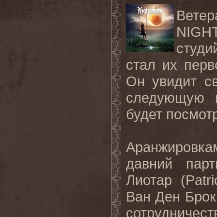
Вете
NIGHT
студи
стал их перв
Он увидит с
следующую п
будет посмотр
Аранжировк
давний пар
Лиотар (Patr
Ван Ден Брок 
сотрудничес