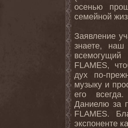
осенью прош
семейной жиз
Заявление у
знаете, наш
всемогущий
FLAMES
, чт
дух по-преж
музыку и про
его всегда
Даниелю за п
FLAMES
. Бл
экспоненте к