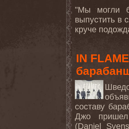
"Мы могли б
выпустить в 
круче подожда
IN FLAME
барабан
Шведс
объя
составу бара
Джо пришел
(
Daniel
Sven