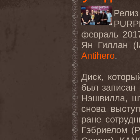
Релиз
PURP
февраль 2017
Ян Гиллан (
Antihero
.
Диск, которы
был записан 
Нэшвилла, ш
снова высту
ране сотруд
Гэбриелом (
P