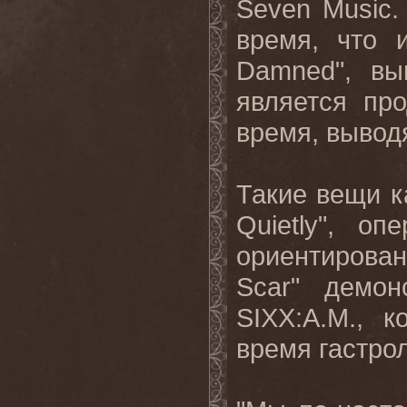
Seven Music
время, что 
Damned
", в
является пр
время, вывод
Такие вещи к
Quietly
", опе
ориентирова
Scar
" демон
SIXX
:
A
.
M
., к
время гастро