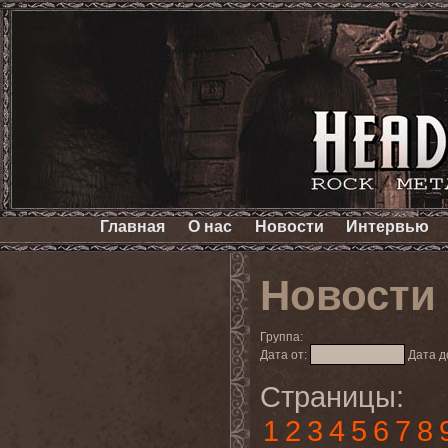
Главная
О нас
Новости
Интервью
Новости
Группа:
Дата от:
Дата д
Страницы:
1
2
3
4
5
6
7
8