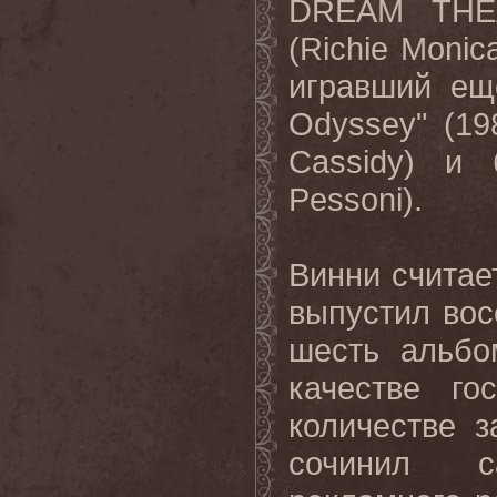
DREAM THEA
(Richie Monic
игравший ещ
Odyssey" (19
Cassidy) и
Pessoni).
Винни считае
выпустил вос
шесть альб
качестве го
количестве 
сочинил с