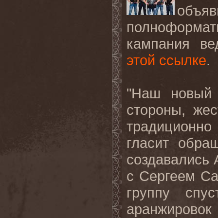
объяв
полноформат
кампания ве
этой ссылке
.
"Наш новый 
стороны, же
традиционно
гласит обра
создавались 
с Сергеем Са
группу спу
аранжировок