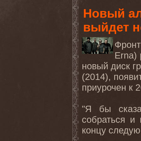
Новый а
выйдет н
Фрон
Erna
)
новый диск гр
(2014), появи
приурочен к 
"Я бы сказ
собраться и 
концу следующ