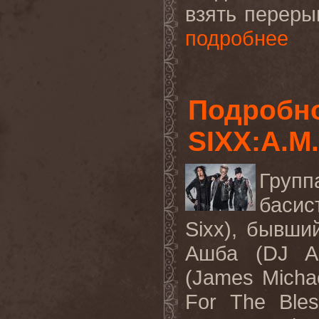
взять перерыв
подробнее
Подробно
SIXX:A.M.
Группа
басис
Sixx), бывш
Ашба (DJ A
(James Micha
For The Ble