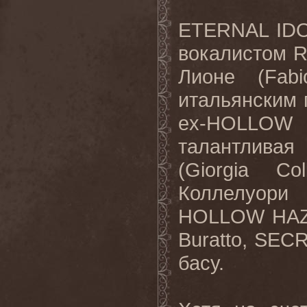
ETERNAL
ID
вокалистом
Лионе (
Fabi
итальянским 
ex
-
HOLLOW
талантливая
(
Giorgia
Col
Коллелуори 
HOLLOW
HA
Buratto
,
SEC
басу.