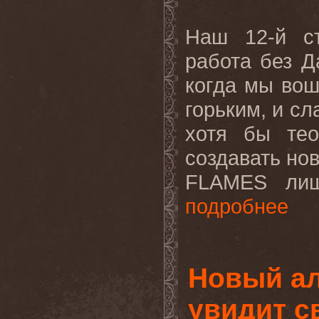
Наш 12-й с
работа без Д
когда мы вош
горьким, и сл
хотя бы тео
создавать но
FLAMES
лиши
подробнее
Новый а
увидит с