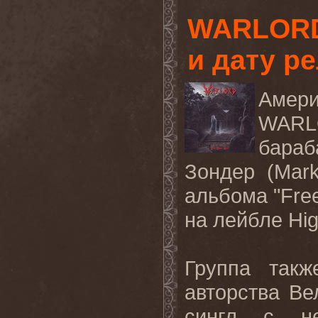
WARLORD
и дату р
Амер
WARLO
бара
Зондер (Mark
альбома "Free
на лейбле High
Группа такж
авторства Ве
сингл с не