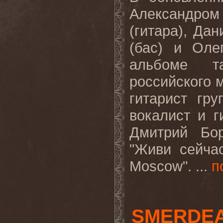
Александро
(гитара), Да
(бас) и Оле
альбоме т
российского 
гитарист г
вокалист и 
Дмитрий Бор
"Живи сейчас
Moscow". ...
п
SMERDEA