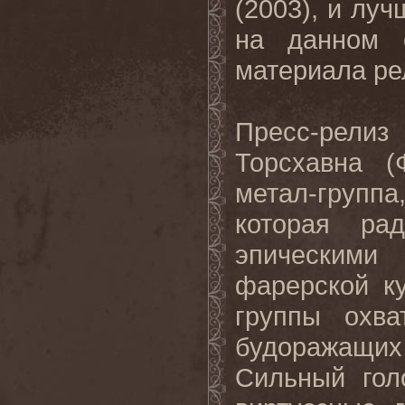
(2003), и лу
на данном с
материала ре
Пресс-релиз
Торсхавна (
метал-группа
которая ра
эпическим
фарерской к
группы охва
будоражащи
Сильный гол