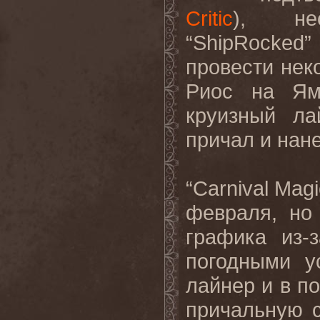
Critic
), нес
“ShipRocke
провести нек
Риос на Ям
круизный ла
причал и нан
“Carnival Mag
февраля, но
графика из-
погодными у
лайнер и в по
причальную с