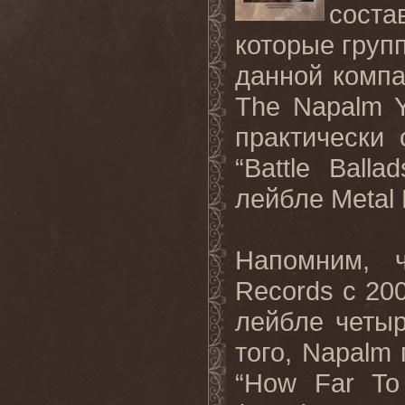
соста
которые груп
данной компа
The Napalm Y
практически
“Battle Ball
лейбле Metal 
Напомним, 
Records c 20
лейбле четы
того, Napalm
“How Far To