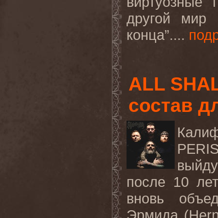
виртуозные 
другой мир 
конца”....
под
ALL SHA
состав д
Кали
PERI
выйду
после 10 ле
вновь объе
Эрмида (Hern