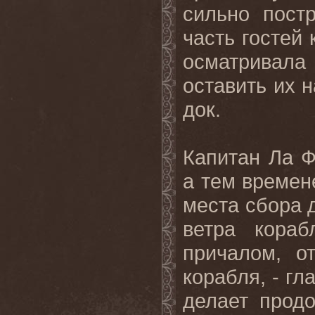
сильно пост
часть гостей 
осматривала
оставить их 
док.
Капитан Ла Ф
а тем времен
места сбора д
ветра кораб
причалом, о
корабля, - гл
делает прод