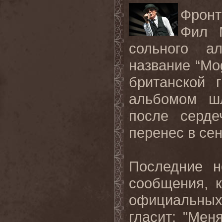
Фронт
Фил 
сольного а
название “
Mo
британской
альбомом ш
после серде
перенес в сен
Последние н
сообщения, 
официальных
гласит: "Мен