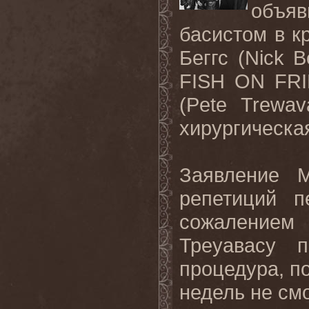
объяв
басистом
в
к
Беггс
(Nick 
FISH ON FRI
(
Pete
Trewav
хирургическа
Заявление
репетиций п
сожалением 
Треуавасу п
процедура, по
недель не см