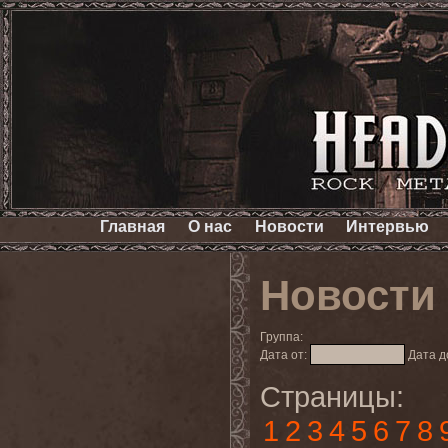
Главная
О нас
Новости
Интервью
Новости
Группа:
Дата от:
Дата д
Страницы:
1
2
3
4
5
6
7
8