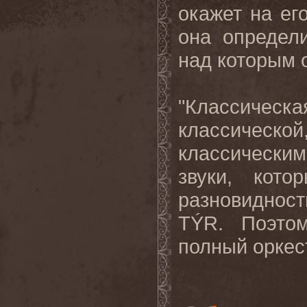
окажет на ег
она определ
над которым о
"Классическа
классической
классическим
звуки, кот
разновиднос
TÝR. Поэто
полный оркест