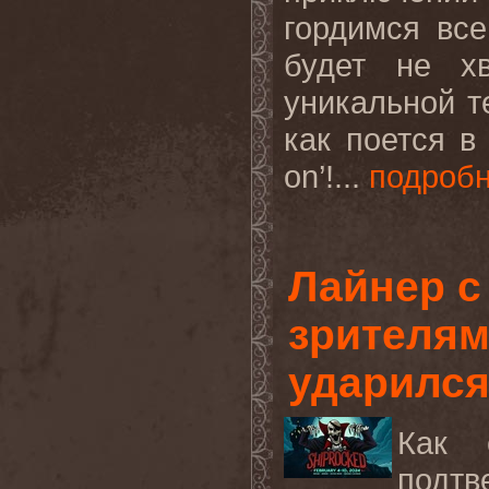
гордимся все
будет не хв
уникальной т
как поется в
on’!...
подроб
Лайнер с
зрителям
ударился
Как 
подтв