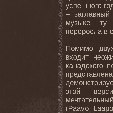
успешного год
– заглавный
музыке ту 
переросла в 
Помимо двух
входит неож
канадского п
представле
демонстрируе
этой верс
мечтательн
(Paavo Laapo