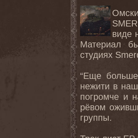
Омс
SMER
виде 
Материал бы
студиях Smerd
“Еще больше
нежити в на
погромче и 
рёвом оживши
группы.