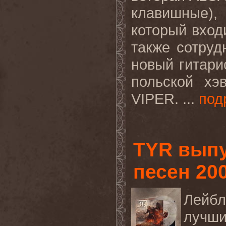
клавишные), 
который вход
также сотруд
новый гитарис
польской хэ
VIPER. ...
под
TYR выпу
песен 200
Лейб
лучши