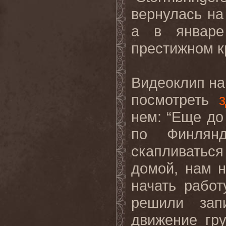
вернулась на
а в январе
престижном кр
Видеоклип на
посмотреть
нем: “Еще до
по Финлян
скапливатьс
домой, нам 
начать рабо
решили зап
движение гр