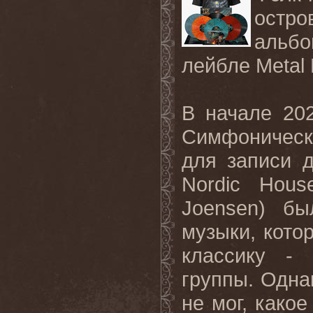
остро
альбо
лейбле Metal 
В начале 20
Симфоническ
для записи 
Nordic Hous
Joensen) бы
музыки, кото
классику - 
группы. Одна
не мог, како