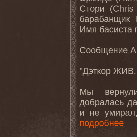
Стори (Chri
барабанщик М
Имя
басиста
Сообщение
A
"
Дэткор
ЖИВ
.
Мы
вернул
добралась да
и не умирал,
подробнее