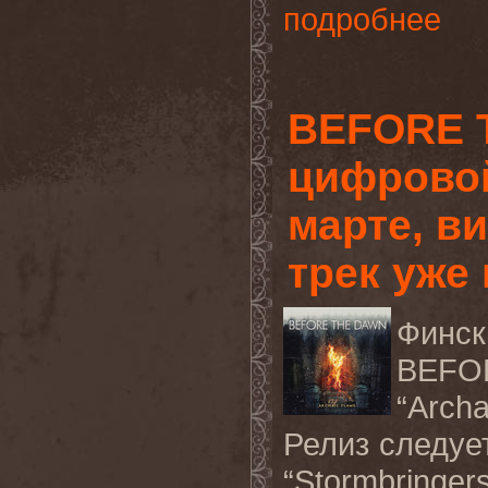
подробнее
BEFORE 
цифровой
марте, в
трек уже 
Финс
BEFO
“Arch
Релиз следуе
“Stormbringer