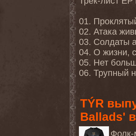
Трек-лист EP
01. Прокляты
02. Атака жи
03. Солдаты 
04. О жизни, 
05. Нет боль
06. Трупный н
TÝR выпу
Ballads' 
Фолк