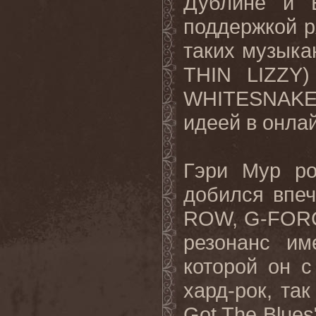
Дублине и Б
поддержкой р
таких музыкан
THIN LIZZY)
WHITESNAKE, 
идеей в онла
Гэри Мур ро
добился впе
ROW, G-FORC
резонанс им
которой он 
хард-рок, так
Got The Blue