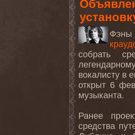
Объявлен
установк
Фэны 
крау
собрать ср
легендарном
вокалисту в 
открыт 6 фев
музыканта.
Ранее проек
средства пут