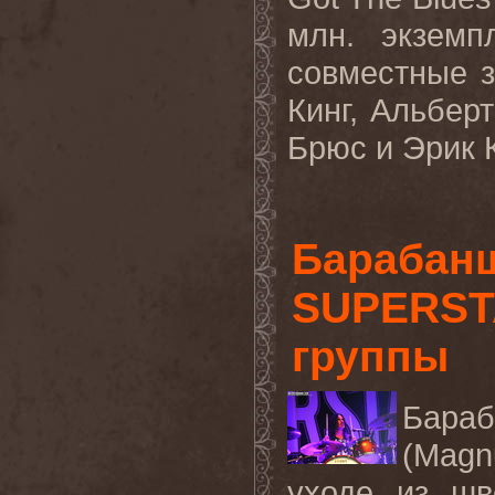
млн. экземп
совместные з
Кинг, Альберт
Брюс и Эрик К
Барабан
SUPERSTA
группы
Бараб
(Magn
уходе из шв