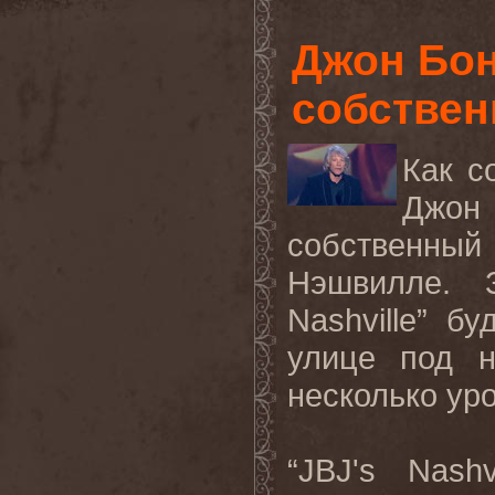
Джон Бон
собствен
Как с
Джон 
собственный 
Нэшвилле. 
Nashville
” бу
улице под н
несколько ур
“
JBJ
'
s
Nashvi