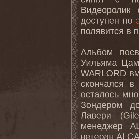
Видеоролик 
доступен по
полявится в 
Альбом посв
Уильяма Цами
WARLORD вме
скончался в
осталось мно
Зондером д
Лавери (Gil
менеджер A
ветеран ALC