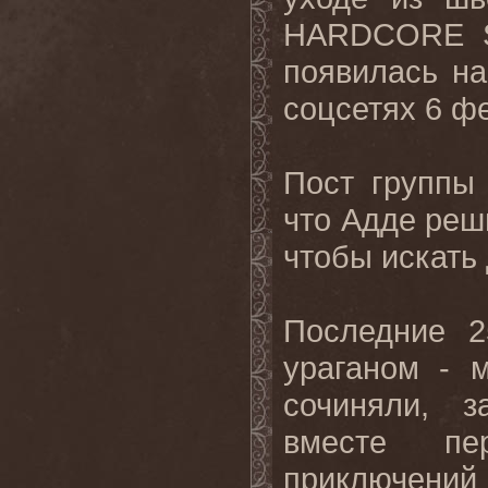
HARDCORE S
появилась н
соцсетях 6 ф
Пост группы
что Адде ре
чтобы искать
Последние 
ураганом - 
сочиняли, з
вместе пер
приключений