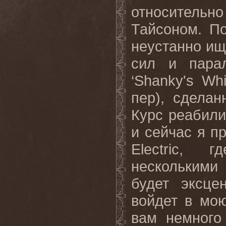
относительн
Тайсоном. По
неустанно ищ
сил и пара
‘
Shanky
'
s
Wh
пер), сделан
Курс реабили
и сейчас я п
Electric
, гд
несколькими
будет эксце
войдет в мо
вам немного 