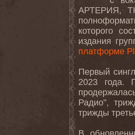
АРТЕРИЯ, T
полноформат
которого сос
издания гру
платформе Pl
Первый синг
2023 года. 
продержала
Радио", три
трижды треть
В обновлен