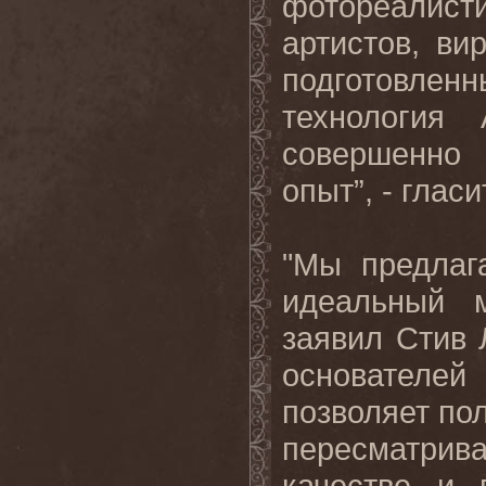
фотореалист
артистов, ви
подготовлен
технология
совершенно
опыт”, - глас
"Мы предла
идеальный 
заявил Стив 
основателе
позволяет по
пересматри
качестве и 