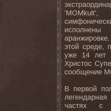
экстраорди
'MOMkult’
симфоническ
исполнены
аранжировке
этой среде, 
уже 14 лет 
Христос Супер
сообщение M
В первой по
легендарная
частях с с