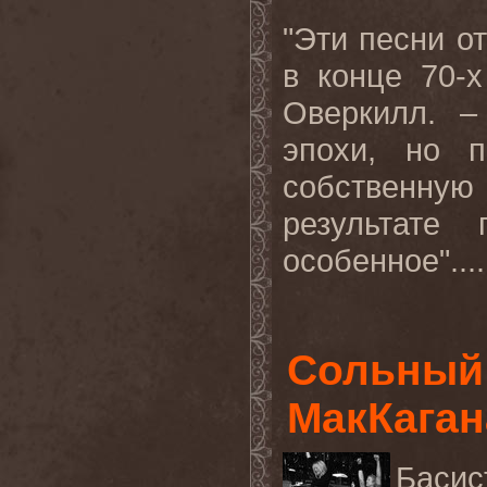
"Эти песни о
в конце 70-х
Оверкилл. –
эпохи, но 
собственну
результате 
особенное"...
Сольный
МакКагана
Баси