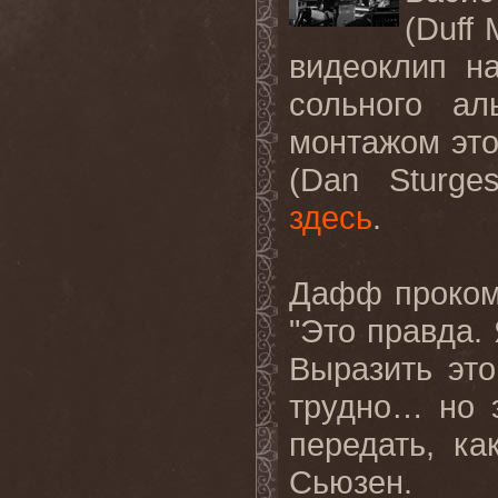
(
Duff
видеоклип 
сольного
ал
монтажом это
(
Dan
Sturge
здесь
.
Дафф
проко
"
Это
правда
.
Выразить это
трудно… но 
передать, к
Сьюзен.