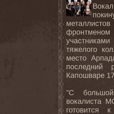
Вокали
покин
металлис
фронтменом
участниками 
тяжелого ко
место Арпад
последний 
Капошваре 17
"С большой
вокалиста M
готовится 