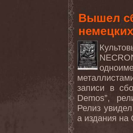
Вышел сб
немецки
Куль
NECR
однои
металлистам
записи в сб
Demos”, рел
Релиз увидел
а издания на