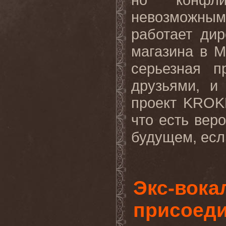
невозможным
работает ди
магазина в М
серьезная 
друзьями, и
проект
KROK
что есть веро
будущем, если
Экс-вок
присоед