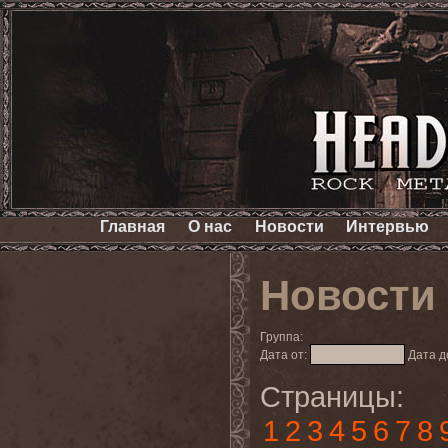
Главная
О нас
Новости
Интервью
Новости
Группа:
Дата от:
Дата д
Страницы:
1
2
3
4
5
6
7
8