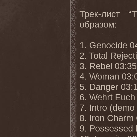
Трек-лист 
образом:
1. Genocide 0
2. Total Reject
3. Rebel 03:35
4. Woman 03:
5. Danger 03:
6. Wehrt Euch
7. Intro (demo
8. Iron Charm 
9. Possessed b