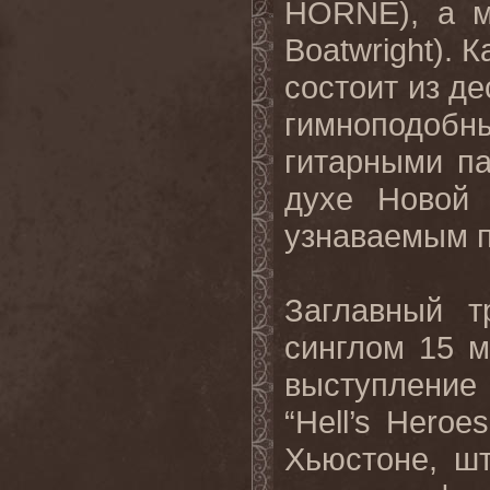
HORNE), а м
Boatwright). 
состоит из д
гимноподоб
гитарными п
духе Новой 
узнаваемым п
Заглавный т
синглом 15 м
выступление
“Hell’s Heroe
Хьюстоне, шт