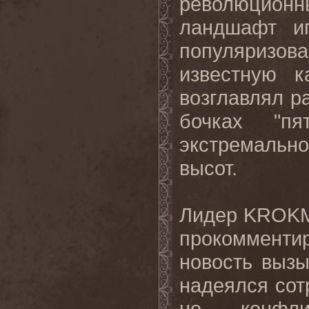
революцион
ландшафт иг
популяризо
известную к
возглавлял р
бочках "пя
экстремальн
высот.
Лидер
KROKM
прокомментир
новость выз
надеялся сот
но конфл