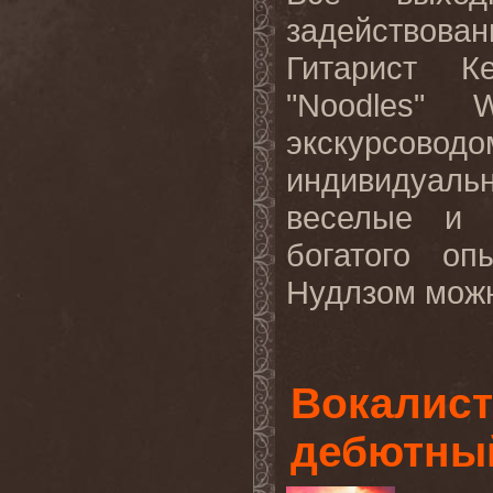
задействова
Гитарист К
"
Noodles
"
W
экскурсовод
индивидуал
веселые и 
богатого оп
Нудлзом
мож
Вокалист
дебютны