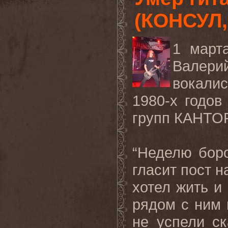
(КОНСУЛ,
1 март
Валери
вокали
1980-х годо
групп КАНТОР
“Неделю боро
гласит пост н
хотел жить и
рядом с ним 
не успели ск