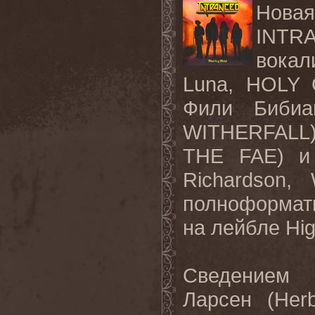
Нова
INTR
вокал
Luna, HOLY 
Фили Бибиан
WITHERFALL)
THE FAE) и
Richardson,
полноформатн
на лейбле High
Сведением 
Ларсен (Her