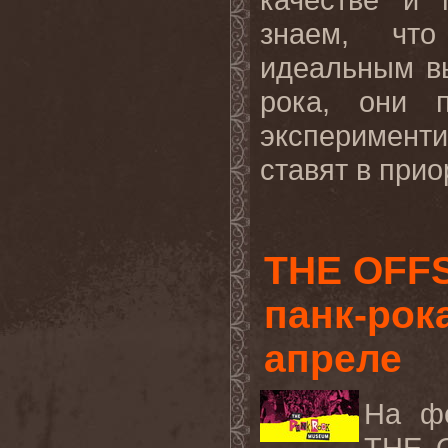
знаем, ч
идеальным в
рока, они 
эксперимен
ставят в прио
THE OFFS
панк-рок
апреле
На фе
THE