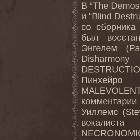
В “The Demos”
и “Blind Destr
со сборника 
был восста
Энгелем (Pa
Disharm
DESTRUCTIO
Пинхейро (
MALEVOLENT
комментари
Уиллемс (Ste
вокалист
NECRONOMICO