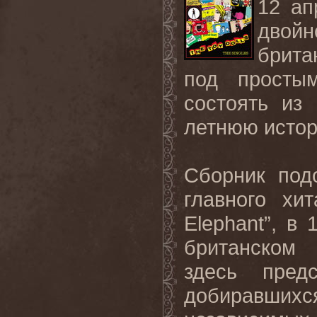
12 ап
двой
брита
под просты
состоять из
летнюю исто
Сборник под
главного хи
Elephant
”, в 
британском 
здесь пред
добиравшихс