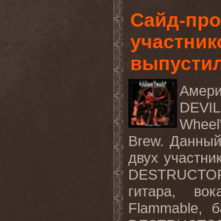
Сайд-пр
участни
выпустил
Амери
DEVI
Whee
Brew.
Данны
двух
участни
DESTRUCTO
гитара
,
вок
Flammable,
б