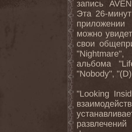
запись
AVE
Эта 26-минут
приложени
можно увидет
свои общепр
"
Nightmare
",
альбома "
Lif
"
Nobody
", "(
D
)
"
Looking
Insi
взаимоде
устанавлив
развлечен