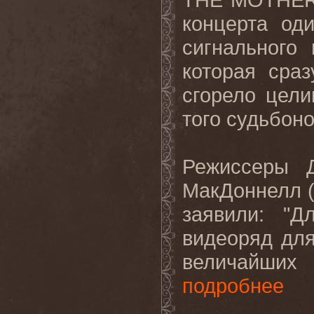
концерта од
сигнального
которая сраз
сгорело цели
того
судьбоно
Режиссеры 
МакДоннелл 
заявили: "Д
видеоряд для
величайших
подробнее