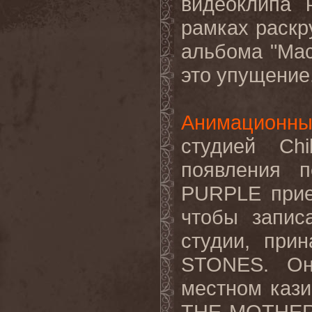
видеоклипа 
рамках раскр
альбома "
Mac
это упущение
Анимационны
студией
Chi
появления п
PURPLE
при
чтобы запис
студии, при
STONES
. О
местном каз
THE
MOTHE