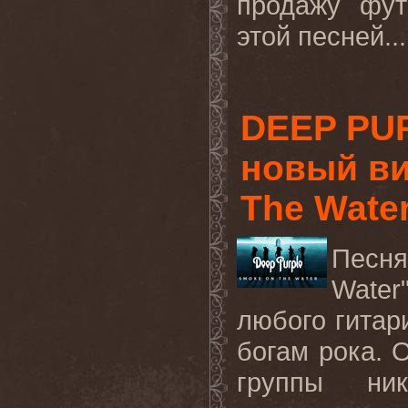
продажу фут
этой песней..
DEEP PU
новый ви
The Water
Песня
Wate
любого
гитар
богам
рока
.
группы ни