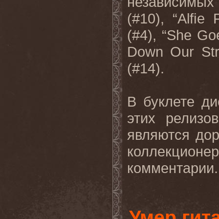
независимых
(#10), “
Al
ﬁ
e
(#4), “
She
Go
Down
Our
St
(#14).
В буклете д
этих релизо
являются до
коллекционе
комментарии.
Умер гит