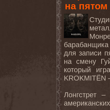
на пято
Студ
мета
Мон
барабанщика 
для записи п
на
смену
Гу
который
игр
KROKMITËN –
Лонгстрет
американски