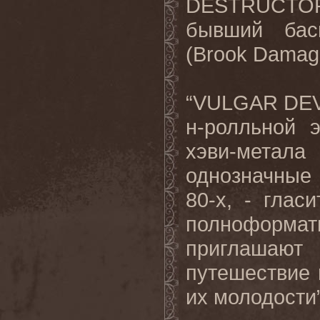
DESTRUCT
бывший
бас
(Brook Damag
“
VULGAR
DE
н-ролльной 
хэви-метала
однозначные
80-х, - глас
полноформ
приглашают
путешествие
их молодости”