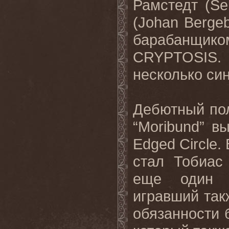
Рамстедт (
Se
(
Johan
Berge
барабанщик
CRYPTOSIS
.
несколько син
Дебютный
по
“Moribund”
в
Edged Circle.
стал Тобиас
еще один 
игравший так
обязанности 