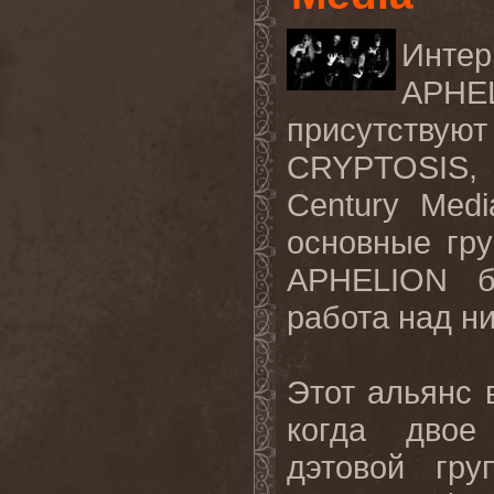
Инте
APHE
присутству
CRYPTOSIS
,
Century
Medi
основные гр
APHELION
работа над н
Этот альянс 
когда двое
дэтовой гр