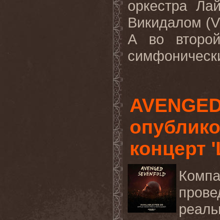
оркестра Ла
Викидалом (Vi
А во второ
симфонически
AVENGED
опублик
концерт '
Комп
пров
реаль