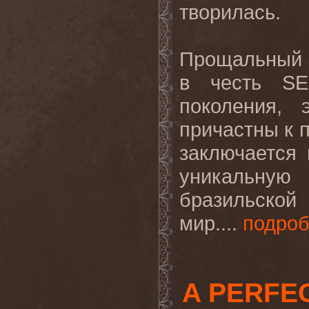
творилась.
Прощальный 
в честь SE
поколения, 
причастны к п
заключается 
уникальную
бразильской
мир....
подро
A PERFEC