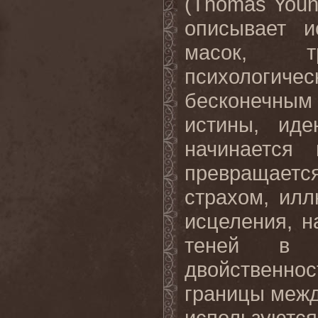
(Thomas Young
описывает 
масок, т
психологиче
бесконечным
истины, иде
начинается
превращает
страхом, ил
исцеления, н
теней в 
двойственно
границы межд
используютс