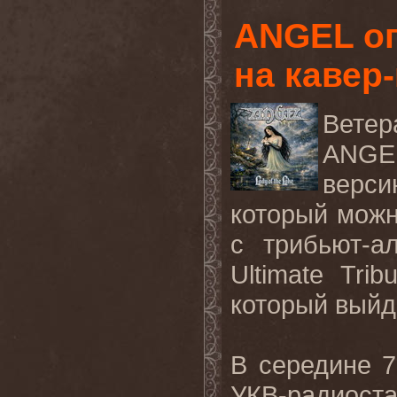
ANGEL о
на каве
Вете
ANGE
верси
который мож
с трибьют-а
Ultimate
Tribu
который выйд
В
середине
7
УКВ
-
радиост