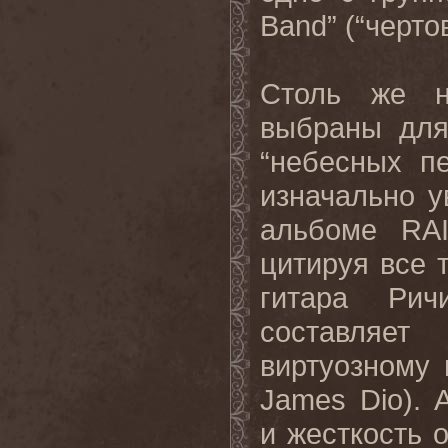
Band
” (“черто
Столь же 
выбраны для
“небесных п
изначально у
альбоме
RA
цитируя все 
гитара Ри
составляет
виртуозному
James
Dio
).
и
жесткость