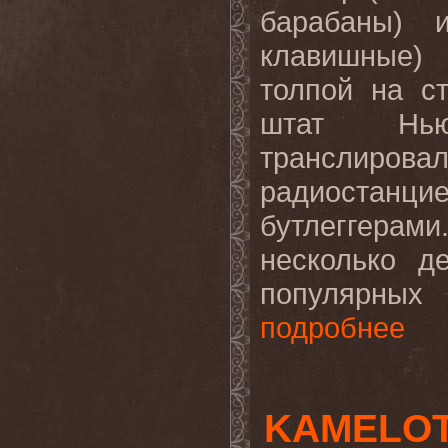
барабаны) 
клавишные) 
толпой на ст
штат Нью
транслирова
радиостанц
бутлеггерам
несколько д
популярных 
подробнее
KAMELOT