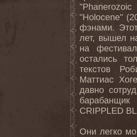
"
Phanerozoic
"
Holocene
" (
фэнами. Это
лет, вышел н
на фестивал
остались то
текстов Ро
Маттиас Хог
давно сотру
барабанщик
CRIPPLED
B
Они легко мо