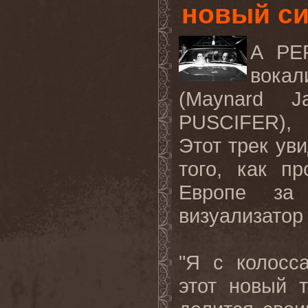
новый син
A PE
вока
(Maynard 
PUSCIFER), 
Этот трек уви
того, как п
Европе за
визуализатор
"Я с колосс
этот новый 