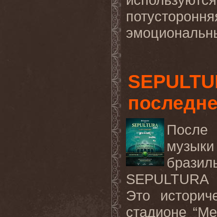
потустор
эмоциональны
SEPULTU
последне
После 
музыки
брази
SEPULTURA о
Это историч
стадионе “Me