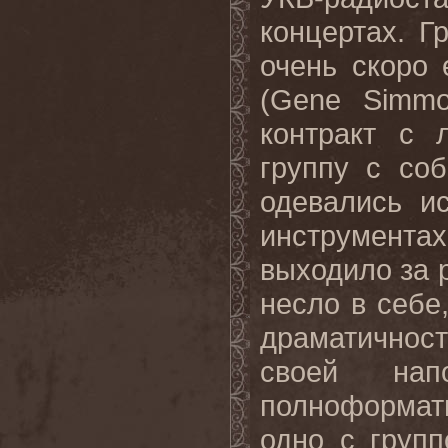
концертах
.
Г
очень скоро
(
Gene
Simm
контракт с
группу с со
одевались и
инструментах
выходило за 
несло в себе
драматичност
своей напо
полноформа
одно с групп