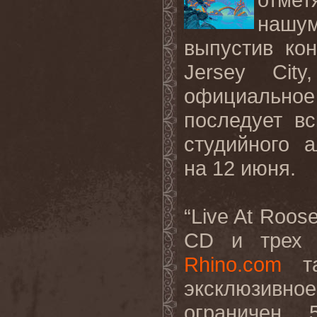
нашу
выпустив кон
Jersey Cit
официально
последует в
студийного а
на 12 июня.
“Live At Roos
CD и трех 
Rhino.com
та
эксклюзивн
ограничен 