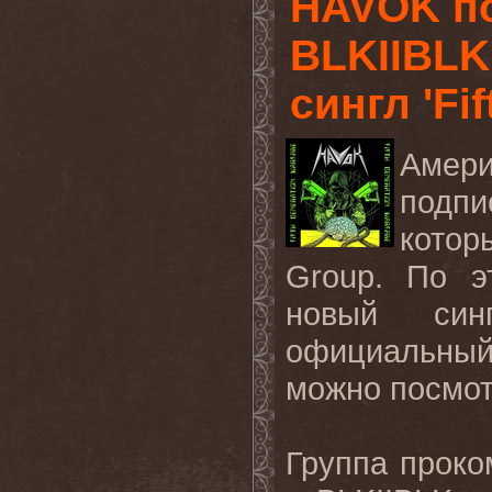
HAVOK по
BLKIIBLK
сингл 'Fi
Амер
подпи
котор
Group. По э
новый синг
официальный
можно посмо
Группа проко