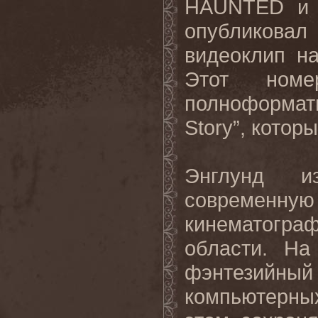
HAUNTED
и
опубликовал
видеоклип н
Этот ном
полноформа
Story
”, котор
Энглунд
и
современную
кинематогра
области
.
На
фэнтезийный
компьютерны