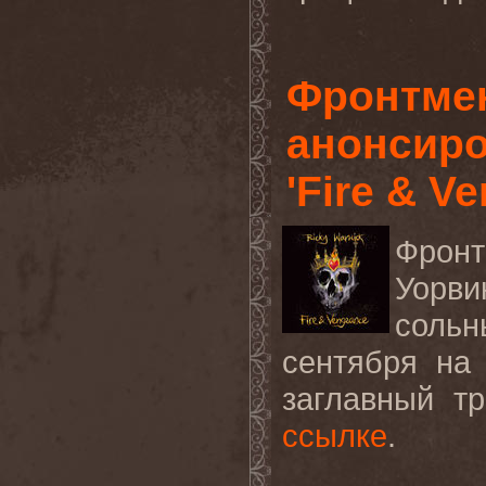
Фронтме
анонсир
'Fire & V
Фрон
Уорви
сольн
сентября
на
заглавный т
ссылке
.