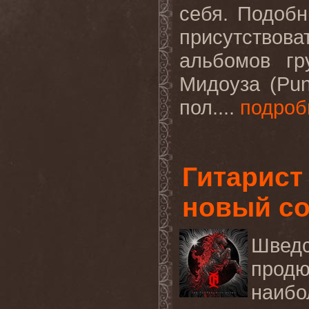
себя
.
Подобн
присутство
альбомов гр
Мидоуза (
Pu
пол....
подроб
Гитарист
новый с
Швед
прод
наиб