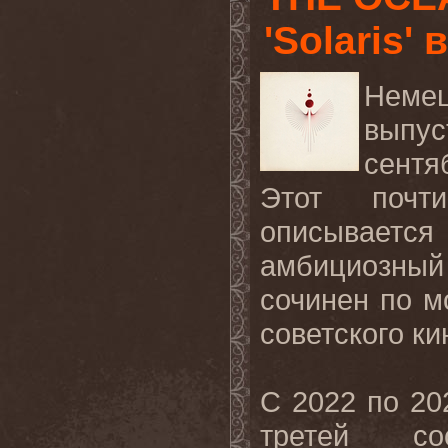
'Solaris'
Неме
выпу
сентя
Этот почт
описывает
амбициозный
сочинен по м
советского к
С 2022 по 2
третей со