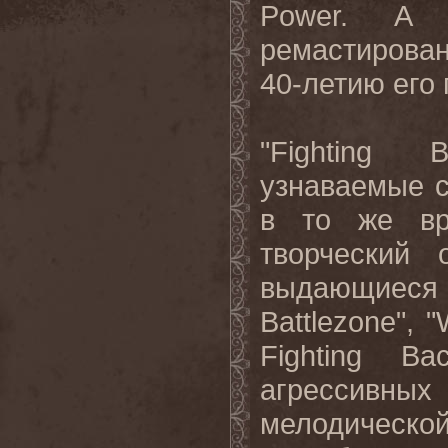
Power. А 
ремастирова
40-летию его
"Fighting 
узнаваемые с
в то же вр
творческий 
выдающиеся
Battlezone", "
Fighting B
агрессивны
мелодическ