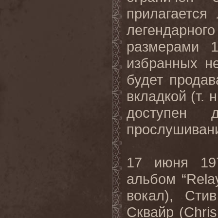
прилагается
легендарно
размерами 
избранных н
будет продав
вкладкой (т. н
доступен 
прослушиван
17 июня 19
альбом “Rela
вокал), Сти
Сквайр (Chris