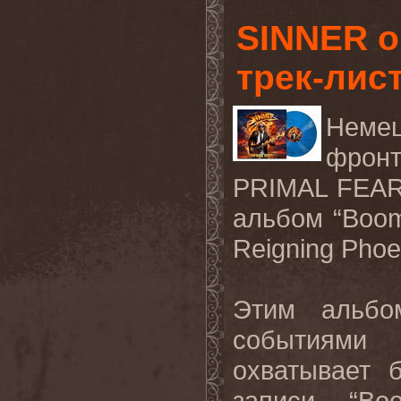
SINNER о
трек-лис
Неме
фрон
PRIMAL FEA
альбом
“Boo
Reigning Phoe
Этим альбо
событиями 
охватывает 
записи “
Bo