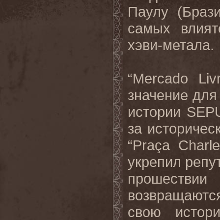
Паулу (Браз
самых влият
хэви-метала.
“Mercado Li
значение для
истории SEPU
за историчес
“Praça Charl
укрепил репу
прошеств
возвращаютс
свою истор