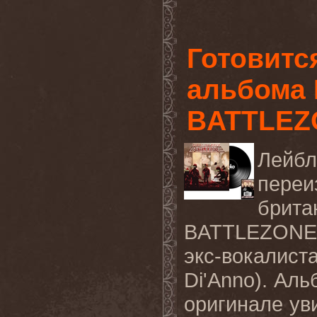
Готовитс
альбома 
BATTLEZ
Лейбл
пере
бри
BATTLEZONE,
экс-вокалис
Di'Anno). Аль
оригинале ув