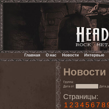
Главная
О нас
Новости
Интервью
Новости
Группа:
Дата от:
Дата д
Страницы:
1
2
3
4
5
6
7
8