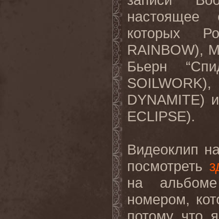
настоящее 
которых Р
RAINBOW
), 
Бьерн “Сп
SOILWORK
),
DYNAMITE
) 
ECLIPSE
).
Видеоклип
н
посмотреть
з
на альбоме
номером, ко
потому что я