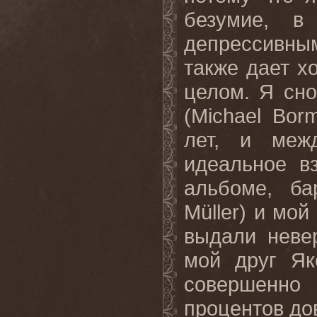
безумие, в
депрессивным 
также дает х
целом. Я сн
(
Michael
Bor
лет, и меж
идеальное в
альбоме, б
M
ü
ller
) и мой
выдали неве
мой друг Як
совершенно
процентов дов