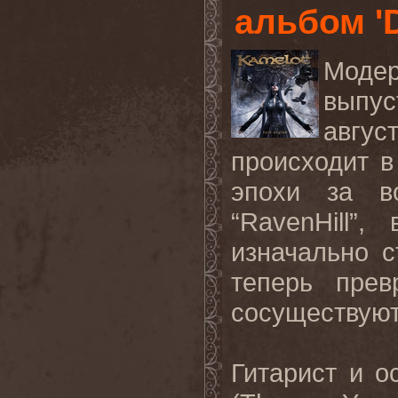
альбом '
Моде
выпус
авгус
происходит в
эпохи за во
“RavenHill”,
изначально с
теперь прев
сосуществуют
Гитарист и 