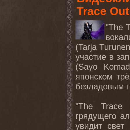
Trace Out
"The T
вока
(Tarja Turune
участие в за
(Sayo Komad
японском тр
безладовым 
"The Trace 
грядущего ал
увидит свет