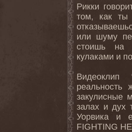
Рикки говорит
том, как ты
отказываешь
или шуму пе
стоишь на 
кулаками и п
Видеоклип 
реальность 
закулисные 
залах и дух 
Уорвика и 
FIGHTING
HE