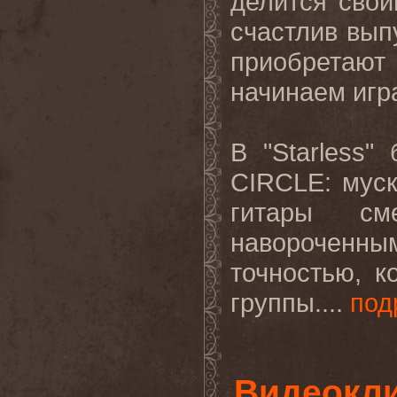
делится свои
счастлив вып
приобретают
начинаем игра
В "Starless
CIRCLE: муск
гитары см
навороченны
точностью, к
группы....
под
Видеокли