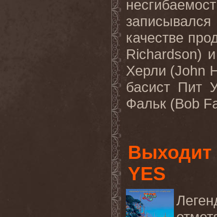
несгибаемост
записывался
качестве про
Richardson) 
Херли (John H
басист Пит 
Фальк (Bob Fal
Выходит 
YES
Леге
отмет