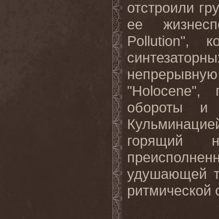
отстроили гр
ее жизнесп
Pollution
", к
синтезатор
непрерывну
"
Holocene
", 
обороты и 
Кульминацие
горящий 
преисполн
удушающей т
ритмической 