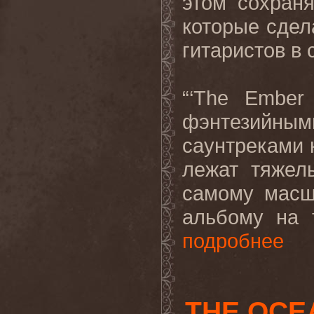
этом
сохран
которые
сдел
гитаристов
в
“‘
The
Ember
фэнтезийны
саунтреками к
лежат тяжел
самому масш
альбому на т
подробнее
THE OCE