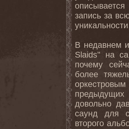
описывается 
запись за вс
уникальности,
В недавнем и
Slaids" на с
почему сейч
более тяжел
оркестровы
предыдущих 
довольно да
саунд для 
второго альб