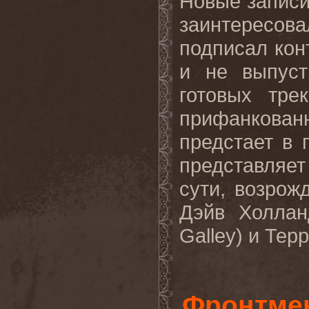
Новые записи
заинтересо
подписал конт
и не выпуст
готовых тре
прифанкован
предстает в
представляе
сути, возро
Дэйв Холлан
Galley
) и Тер
Фронтме