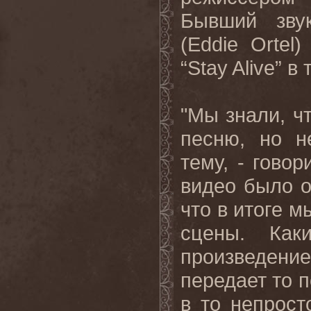
Бывший
зву
(Eddie Ortel
“Stay Alive”
в
"Мы знали, ч
песню, но н
тему, - гово
видео было о
что в итоге м
сцены. Ка
произведен
передает то 
в то непрост