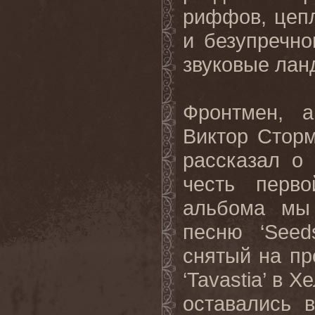
риффов, цеп
и безупречно
звуковые лан
Фронтмен, 
Виктор Сторм
рассказал о 
честь перв
альбома мы
песню
‘See
снятый на пр
‘
Tavastia
’ в Х
оставались в