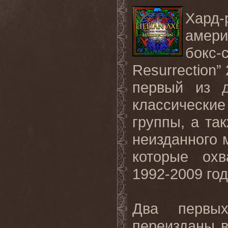
Хар
амери
бокс
Resurrection”
первый из д
классически
группы, а та
неизданного 
которые охв
1992-2009 год
Два первы
переизданы в