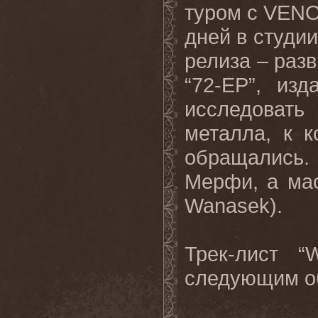
туром с
VEN
дней в студи
релиза – раз
“72-
EP
”, изд
исследоват
металла, к 
обращались
Мерфи, а мас
Wanasek
).
Трек-лист “
W
следующим о