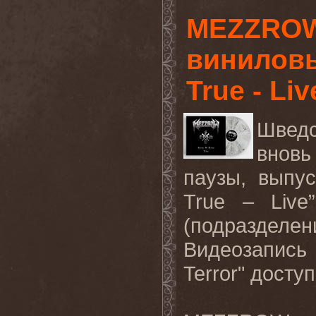
MEZZROW
виниловы
True - Liv
Швед
внов
паузы, выпус
True
–
Live
(подразде
Видеозапись
Terror
" досту