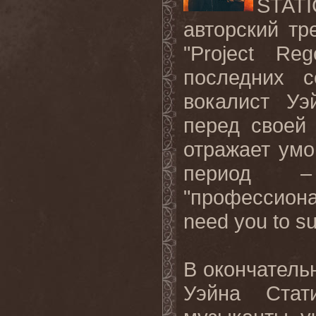
STATI
авторский тр
"
Project
Reg
последних с
вокалист Уэ
перед своей 
отражает умо
период –
"профессиона
need
you
to
su
В окончатель
Уэйна Стат