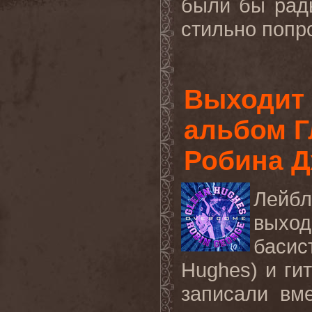
были бы рады
стильно попр
Выходит
альбом Г
Робина 
Лейб
выхо
баси
Hughes
) и г
записали вм