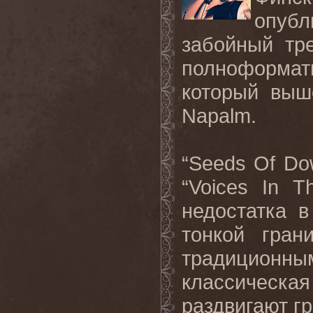
опуб
забойный тре
полноформат
который выш
Napalm
.
“
Seeds
Of
Dow
“
Voices
In
T
недостатка в
тонкой гран
традицио
классичес
раздвигают г