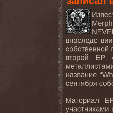
записал 
Извес
Merp
NEV
впоследстви
собственной
второй
EP
металлистам
название “
Wh
сентября соб
Материал
E
участниками 