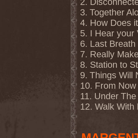
2. Disconnect
3. Together Al
4. How Does it
5. I Hear your
6. Last Breath
7. Really Mak
8. Station to S
9. Things Wil
10. From Now
11. Under The
12. Walk
With
MARGENT