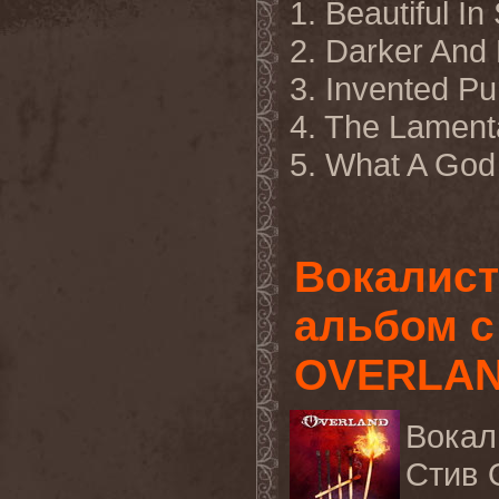
1.
Beautiful In 
2. Darker And
3. Invented P
4. The Lamen
5. What A Go
Вокалист
альбом с
OVERLA
Вокал
Стив 