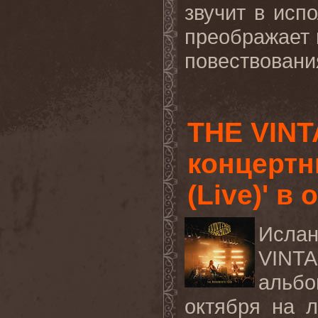
звучит в исп
преображает 
повествовани
THE VIN
концертн
(Live)' в
Ислан
VINT
альб
октября
на
л