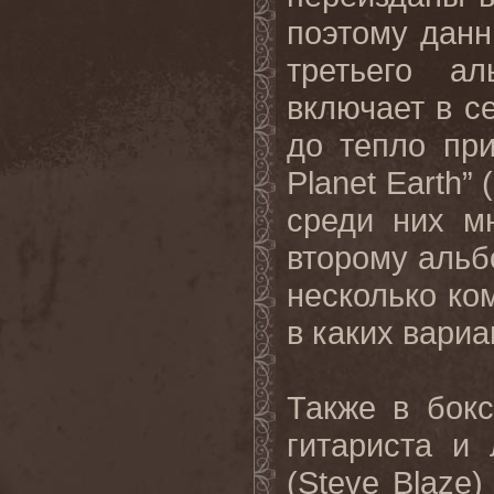
поэтому данн
третьего ал
включает в с
до тепло пр
Planet Earth”
среди них м
второму альбо
несколько ко
в каких вариа
Также в бок
гитариста и
(Steve Blaze)