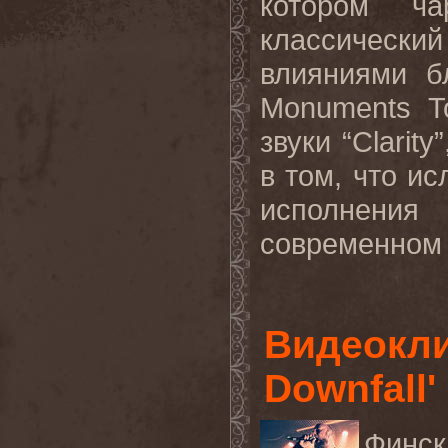
котором ча
классическ
влияниями б
Monuments
T
звуки “
Clarity
в том, что и
исполнения 
современном 
Видеокли
Downfall'
Финск