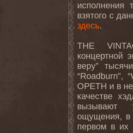
исполнения т
взятого с да
здесь
.
THE
VINT
концертной э
веру” тысяч
“
Roadburn
”, “
OPETH
и в н
качестве хэ
вызывают у
ощущения, в 
первом в их 