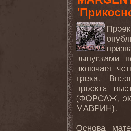
'Прикосн
Прое
опубл
приз
выпусками н
включает че
трека. Впе
проекта выс
(ФОРСАЖ, эк
МАВРИН).
Основа
матер