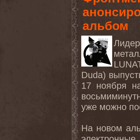
анонсир
альбом
Лид
мета
LUNA
Duda
) выпуст
17 ноября н
восьмиминут
уже можно п
На новом ал
электронны