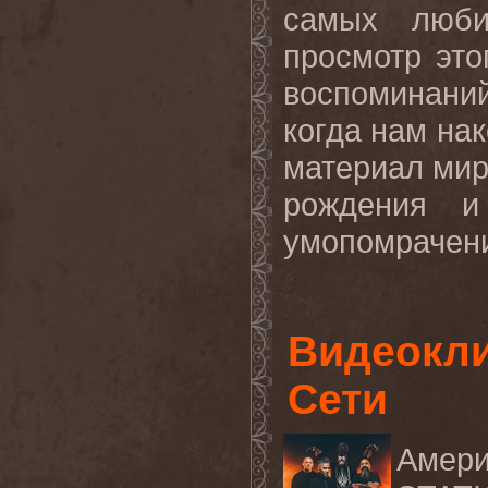
самых люби
просмотр это
воспоминани
когда нам на
материал мир
рождения и
умопомрачени
Видеоклип
Сети
Амер