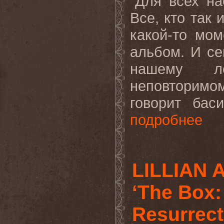
"
Для
всех
на
Все, кто так 
какой-то мо
альбом. И се
нашему л
неповторим
говорит
баси
подробнее
LILLIAN 
‘The Box:
Resurrect