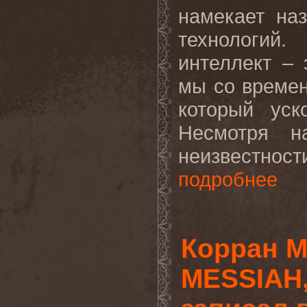
намекает на
технологий
интеллект – 
мы со времен
который уск
Несмотря н
неизвестнос
подробнее
Корран 
MESSIAH