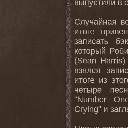
выпустили в с
Случайная в
итоге приве
записать бэ
который Роб
(
Sean
Harris
)
взялся запи
итоге из это
четыре пес
"
Number
On
Crying
" и заг