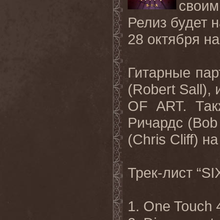
свои
Релиз будет н
28 октября н
Гитарные
пар
(Robert Sall),
OF ART.
Так
Ричардс (
Bob
(
Chris
Cliff
) на
Трек-лист
“SI
1. One Touch 