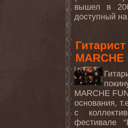
вышел в 200
доступный на
Гитарист
MARCHE
Гитар
покин
MARCHE
FU
основания, т.
с коллекти
фестивале “