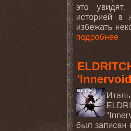
это увидят,
историей в 
избежать неко
подробнее
ELDRITCH
'Innervoi
Итал
ELDR
“
Inner
был записан 