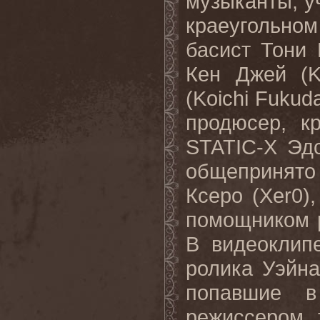
музыканты, у
краеугольно
басист Тони
Кен Джей (K
(Koichi Fuku
продюсер, к
STATIC
-
X
Эд
общепринято
Ксеро (
Xer
0)
помощником 
В видеоклип
ролика Уэйна
попавшие в
режиссером 