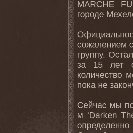
MARCHE
FU
городе Мехел
Официальное
сожалением с
группу. Оста
за 15 лет о
количество м
пока не закон
Сейчас мы по
м ‘
Darken
Th
определенно 