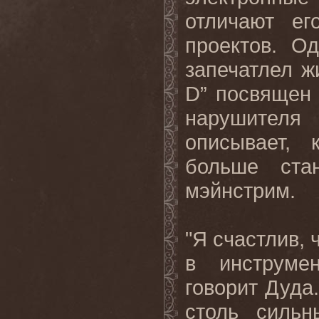
отличают ег
проектов. О
запечатлел ж
D
” посвящен 
нарушителя
описывает, 
больше ста
мэйнстрим.
"Я счастлив, 
в инструме
говорит Дуда
столь сильн