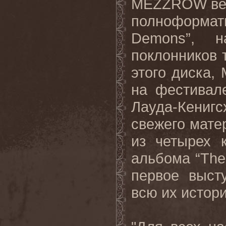
MEZZROW
ве
полноформ
Demons
”, н
поклонников 
этого диска,
на фестивал
Лауда-Кениг
свежего мате
из четырех 
альбома “
The
первое
выст
всю
их
истор