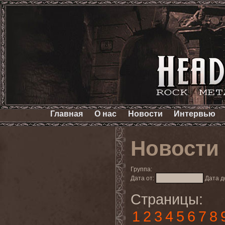
Главная
О нас
Новости
Интервью
Новости
Группа:
Дата от:
Дата д
Страницы:
1
2
3
4
5
6
7
8