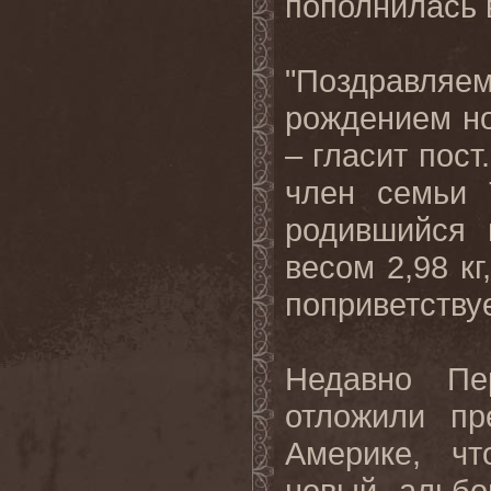
пополнилась в
"Поздравляе
рождением но
– гласит пост
член семьи 
родившийся 
весом 2,98 кг
поприветству
Недавно Пе
отложили п
Америке, чт
новый альбо