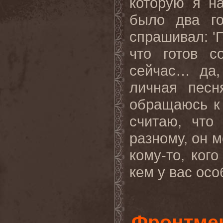
которую я н
было два го
спрашивал: 'П
что готов с
сейчас
…
да
личная песн
обращаюсь к 
считаю, что
разному, он м
кому-то, ког
кем у вас особ
Фронтме