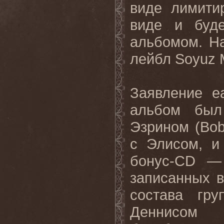
виде лимити
виде и буде
альбомом. Н
лейбл
Soyuz 
Заявление
e
альбом был
Эзрином (
Bo
с Элисом, и
бонус-
CD
—
записанных в
состава гр
Деннисом