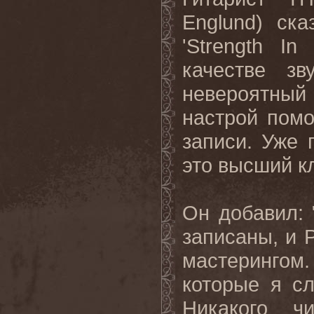
Englund
) ска
'
Strength
In
качестве з
невероятный
настрой пом
записи. Уже 
это высший кл
Он добавил:
записаны, и 
мастеринго
которые я с
Никакого чи