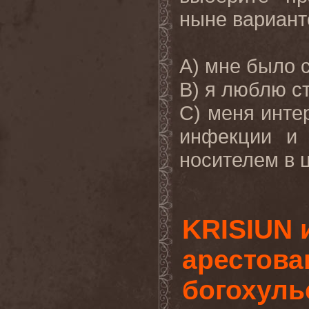
ныне вариант
A
) мне было 
B
) я люблю с
C
) меня инт
инфекции и 
носителем в ц
KRISIUN
арестова
богохуль