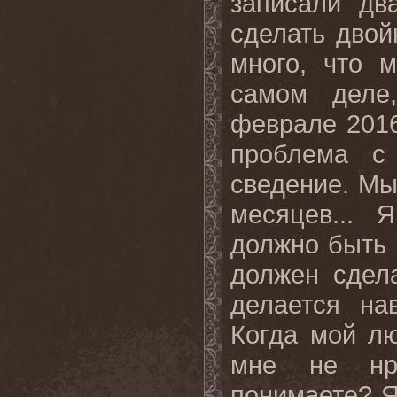
записали дв
сделать двой
много, что 
самом деле
феврале 2016
проблема с
сведение. М
месяцев
...
Я
должно быть 
должен сдел
делается на
Когда мой л
мне не нра
понимаете? Я 