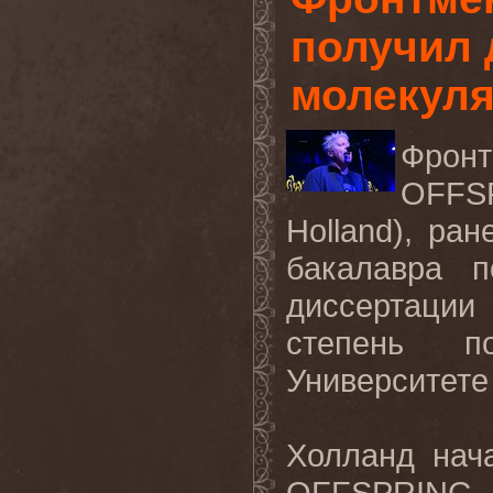
получил 
молекуля
Фронт
OFFS
Holland
), ра
бакалавра п
диссертаци
степень п
Университет
Холланд нач
OFFSPRING