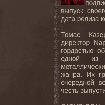
подпи
выпуск свое
дата релиза к
Томас Казе
директор
Na
гордостью о
одной из 
металлическ
жанра. Их г
очередной в
честь выпусти