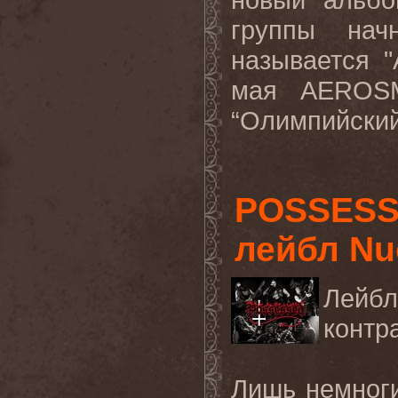
группы нач
называется "
мая
AEROS
“
Олимпийски
POSSESS
лейбл Nuc
Лейб
контр
Лишь немноги