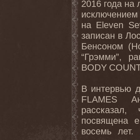
2016 года на 
исключением 
на Eleven S
записан в Ло
Бенсоном
(Ho
“
Грэмми
”,
ра
BODY COUN
В интервью 
FLAMES
А
рассказал,
посвящена е
восемь лет.