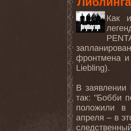
Либлинг
Как 
лег
PENT
запланирован
фронтмена и 
Liebling
).
В заявлении
так: "Бобби п
положили в 
апреля – в эт
следственны