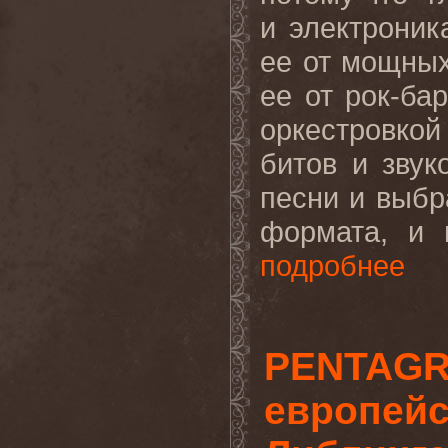
и электрони
ее от мощны
ее от рок-ба
оркестровко
битов и зву
песни и выбр
формата, и 
подробнее
PENTAGR
европейс