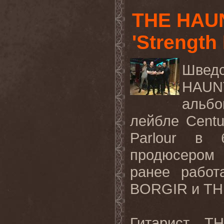
THE HAU
'Strength
Шведс
HAU
альб
лейбле
Cent
Parlour
в б
продюсером 
ранее рабо
BORGIR
и
TH
Гитарист
TH