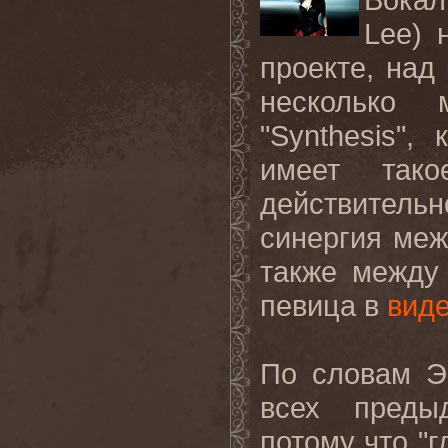
Lee
) 
проекте, над
несколько 
"
Synthesis
", 
имеет тако
действитель
синергия меж
также между
певица в
вид
По словам Э
всех пред
потому что "