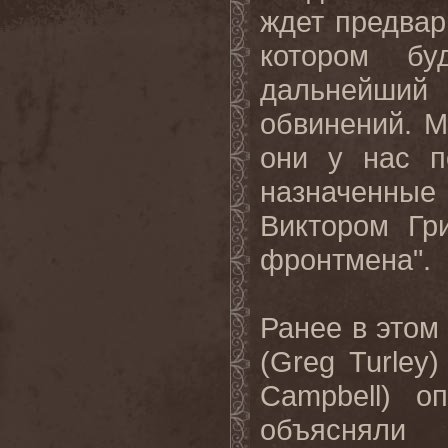
ждет предвар
котором бу
дальнейший
обвинений. М
они у нас п
назначенные
Виктором Гр
фронтмена".
Ранее в этом
(
Greg
Turley
)
Campbell
) оп
объяснял