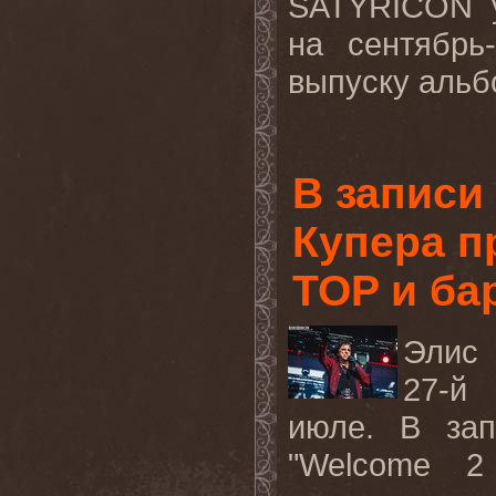
SATYRICON
на сентябрь
-
выпуску альб
В записи
Купера п
TOP и ба
Элис 
27-й
июле. В зап
"
Welcome