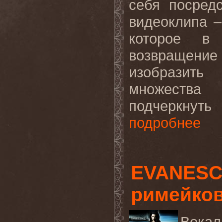
себя посред
видеоклипа –
которое в 
возвращение
изобразить
множества
подчеркнуть
подробнее
EVANESC
римейко
Вока