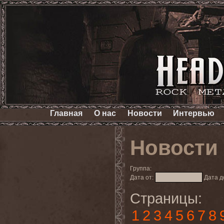
Главная
О нас
Новости
Интервью
Новости
Группа:
Дата от:
Дата д
Страницы:
1
2
3
4
5
6
7
8