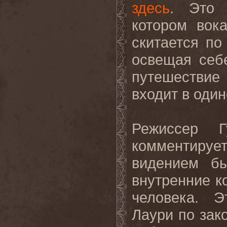
здесь
. Это 
котором вок
скитается п
освещая себ
путешествие
входит в один
Режиссер 
комментируе
видением бы
внутренние к
человека. 
Лаури по зако