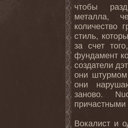
чтобы разд
металла, 
количество 
стиль, котор
за счет тог
фундамент ко
создатели дэ
они штурмом
они наруша
заново.
Nu
причастными 
Вокалист и 