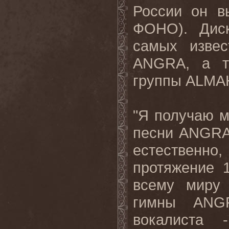
России он в
ФОНО). Диск
самых извес
ANGRA
, а 
группы
ALMA
"Я получаю м
песни
ANGR
естественно
протяжение 
всему миру 
гимны
ANG
вокалиста 