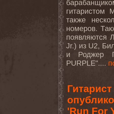
барабанщик
гитаристом 
также неско
номеров. Такж
появляются 
Jr
.) из
U
2, Би
и Роджер Г
PURPLE
"....
п
Гитарист
опублико
'Run For Y