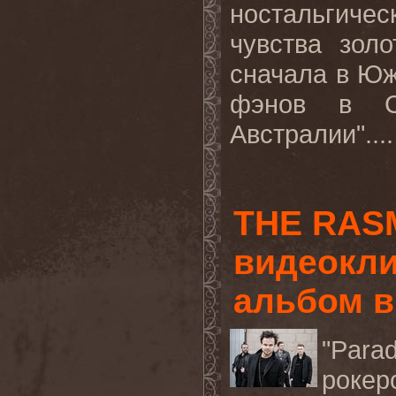
ностальгиче
чувства зол
сначала в Юж
фэнов в С
Австралии"...
THE RAS
видеокли
альбом в
"
Parad
роке