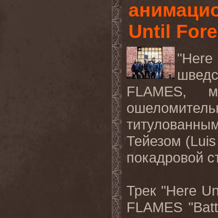
анимацио
Until Fore
"
Here
швед
FLAMES
, м
ошеломител
титулованны
Тейезом (
Luis
покадровой с
Трек "Here Un
FLAMES "Batt