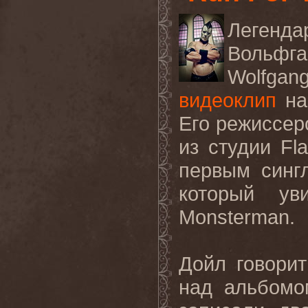
Легенда
Вольфга
Wolfgan
видеоклип
н
Его режиссер
из студии
Fla
первым синг
который у
Monsterman
.
Дойл говорит
над альбомо