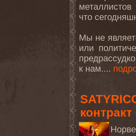
металлистов
что сегодняш
Мы не являет
или политич
предрассудко
к нам
.
...
подр
SATYRIC
контракт
Норве