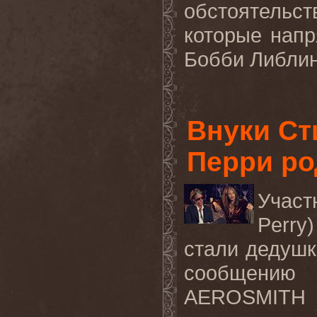
обстоятельс
которые нап
Бобби Либлинг
Внуки Ст
Перри ро
Учас
Perry
стали дедушк
сообщению
AEROSMITH