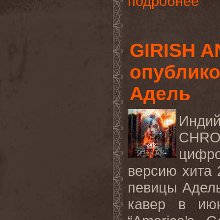
подробнее
GIRISH 
опублико
Адель
Индий
CHR
цифро
версию
хита
певицы Адель
кавер в ию