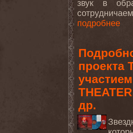
звук в обр
сотрудничае
подробнее
Подробно
проекта 
участием
THEATER,
др.
Звезд
котор