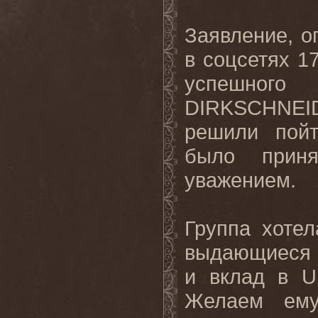
Заявление, о
в соцсетях 17
успешног
DIRKSCHNEI
решили пой
было прин
уважением.
Группа хоте
выдающиеся 
и вклад в U
Желаем ему