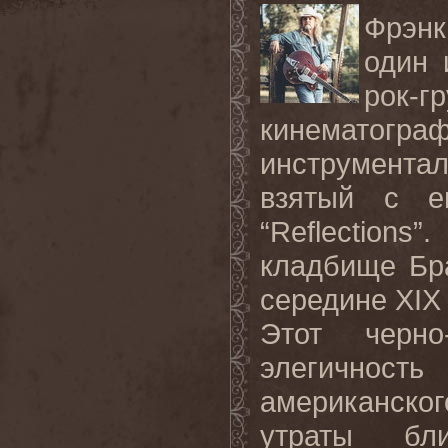
Фрэнк
один 
рок-г
кинематогр
инструмент
взятый с е
“
Reflections
”.
кладбище Бр
середине
XIX
Этот черно
элегичнос
американског
утраты бл