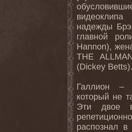
обусловивши
видеоклип
надежды Брэ
главной рол
Hannon
), жен
THE
ALLMA
(
Dickey
Betts
)
Галлион – т
который не т
Эти двое в
репетицион
распознал в