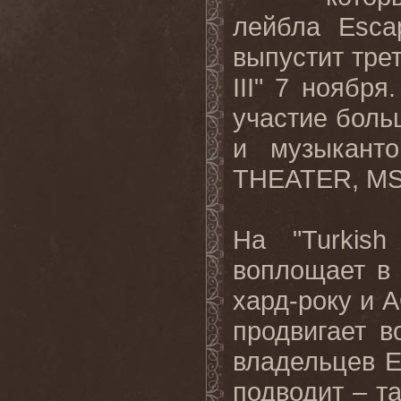
лейбла
Esca
выпустит
тре
III" 7
ноября.
участие боль
и музыкант
THEATER
,
M
На "
Turkish
воплощает в 
хард-року и
продвигает в
владельцев
E
подводит – та