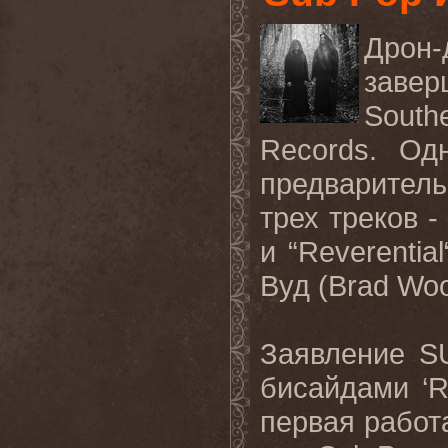
Дрон
заве
South
Records
. Од
предварител
трех треков - 
и “
Reverential
Вуд (
Brad
Wo
Заявление
S
бисайдами ‘
R
первая рабо