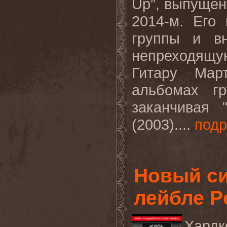
Up
”, выпущен
2014-м. Его
группы и в
непреходящ
Гитару Мар
альбомах г
заканчивая 
(2003)....
под
Новый с
лейбле P
Хард