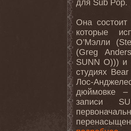
для
Sub
Pop
.
Она состоит
которые ис
О’Мэлли (
St
(
Greg
Ander
SUNN
O
))) 
студиях
Bear
Лос-Анджеле
дюймовке –
записи
SU
первоначал
перенасыщенн