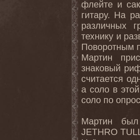
флейте и са
гитару. На р
различных г
технику и ра
Поворотным пу
Мартин при
знаковый риф
считается од
а соло в это
соло по опрос
Мартин был
JETHRO
TUL