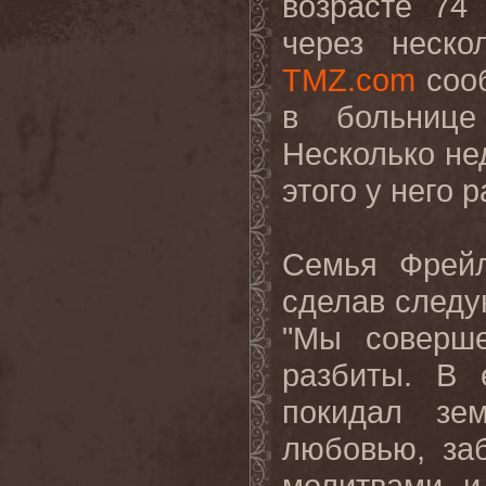
возрасте 74
через неско
TMZ
.
com
сооб
в больнице
Несколько нед
этого у него 
Семья Фрейл
сделав следу
"Мы соверш
разбиты. В 
покидал зе
любовью, за
молитвами и