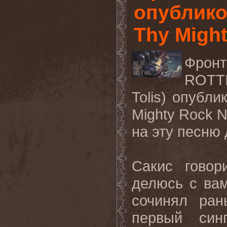
опублико
Thy Might
Фронт
ROTT
Tolis) опубли
Mighty Rock N
на эту песню
Сакис говор
делюсь с вам
сочинял ран
первый син