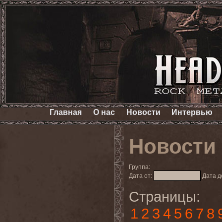
Главная
О нас
Новости
Интервью
Новости
Группа:
Дата от:
Дата д
Страницы:
1
2
3
4
5
6
7
8