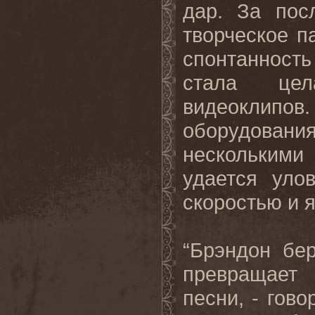
дар. За пос
творческое п
спонтанность
стала цел
видеоклипов
оборудовани
нескольким
удается уло
скоростью и 
“Брэндон бе
превращает
песни, - гово