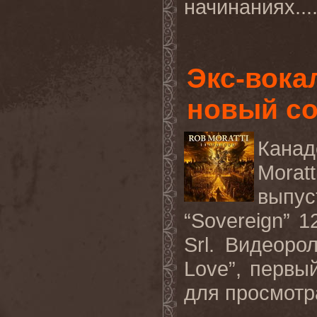
начинаниях...
Экс-вока
новый со
Канад
Morat
выпус
“Sovereign” 
Srl.
Видеорол
Love
”, первы
для просмотр