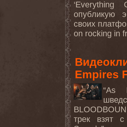
‘Everythin
опубликую э
своих платфо
on rocking in f
Видеокл
Empires F
“As 
шве
BLOODBOUND
трек взят с