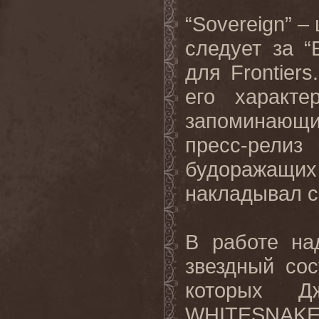
“
Sovereign
” –
следует за “
для
Frontiers
его характ
запоминающ
пресс-рели
будоражащих 
накладывал с
В работе на
звездный сос
которых Д
WHITESNAK