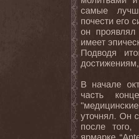
самые лучш
почести его 
он проявлял
имеет эпическ
Подводя
ито
достижениям
В начале ок
часть конц
"медицинские
уточнял. Он 
после того,
ярмарке “
Ant