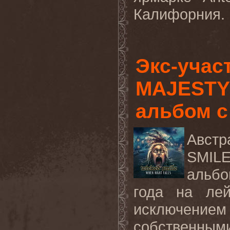
Калифорния. 
Экс-учас
MAJESTY
альбом с
Австр
SMILE
альбо
года на ле
исключением 
собственными