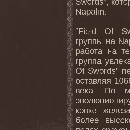
Swords”, кото
Napalm.
“Field Of S
группы на Na
работа на т
группа увлека
Of Swords” п
оставляя 106
века. По м
эволюционир
ковке желез
более высок
полях сражен