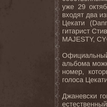
уже 29 октяб
входят два и
Цекати (Dan
гитарист Стив
MAJESTY, CY
Официальны
альбома мож
номер, кото
голоса Цекати
Джаневски го
естественны