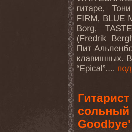
гитаре, Тон
FIRM
,
BLUE
Borg
,
TASTE
(
Fredrik
Berg
Пит Альпенбо
клавишных. В
“
Epical
”....
под
Гитарист
сольный 
Goodbye'