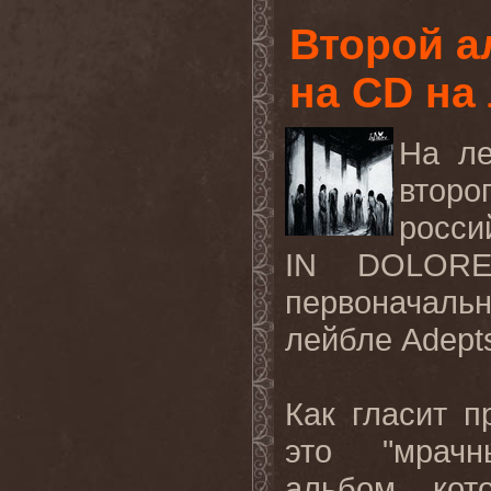
Второй 
на CD на
На ле
втор
росси
IN DOLORE
первоначальн
лейбле Adepts
Как гласит п
это "мрачн
альбом, кот