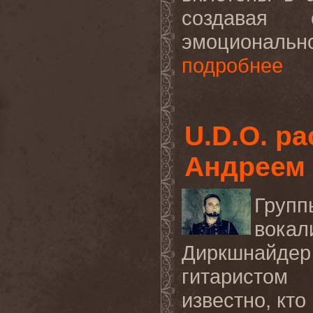
создавая 
эмоциональн
подробнее
U.D.O. р
Андреем
Груп
вока
Диркшнайде
гитаристом
известно, кто