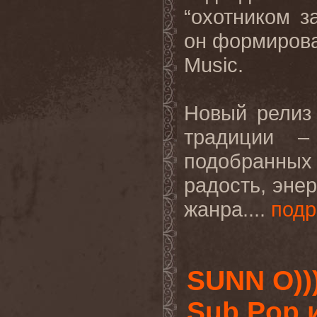
“охотником з
он формирова
Music
.
Новый рели
традиции –
подобранных
радость, эне
жанра....
подр
SUNN O))
Sub Pop 