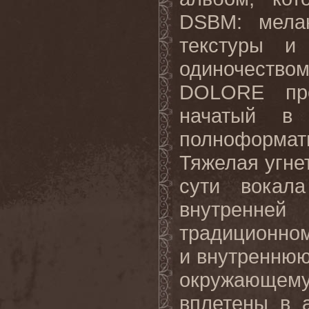
DSBM: мела
текстуры и 
одиночество
DOLORE про
начатый в
полноформатн
Тяжелая угне
сути вокал
внутренней
традиционном
и внутреннюю
окружающем
вплетены в 