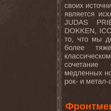
своих источн
является ис
JUDAS PRI
DOKKEN, ICO
то, что мы 
более тяж
классическо
сочетание 
медленных н
рок- и метал-
Фронтме