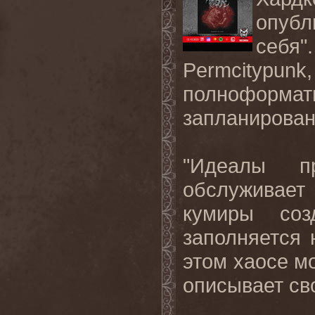
опубл
себя"
Permcity
полноформат
запланирован
"Идеалы пр
обслуживае
кумиры соз
заполняется
этом хаосе мо
описывает св