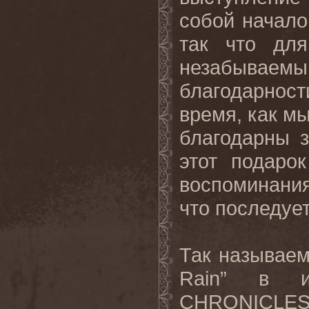
собой начало
так что для
незабываем
благодарност
время, как м
благодарны 
этот подаро
воспоминания
что последуе
Так называем
Rain
” в и
CHRONICLE