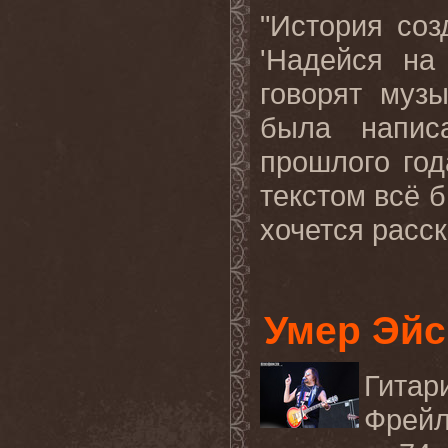
"История соз
'Надейся на 
говорят муз
была напис
прошлого год
текстом всё б
хочется расск
Умер Эйс
Гита
Фрейл