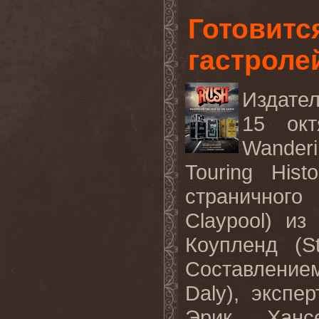
Готовитс
гастроле
Издател
15 окт
Wanderi
Touring His
страничного
Claypool) и
Коупленд (S
Составлением
Daly), эксп
Эрик Хансе