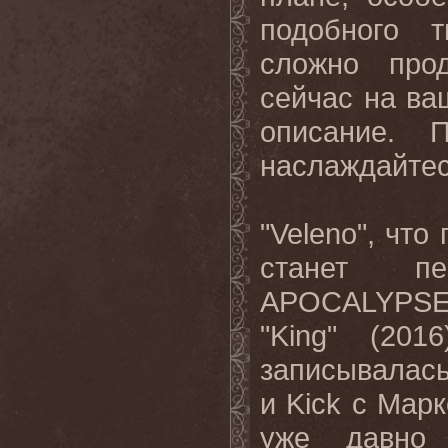
подобного 
сложно прод
сейчас на ва
описание. 
наслаждайте
"
Veleno
", что
станет 
APOCALYPS
"
King
" (2016
записывалась
и
Kick
с Марк
уже давно 