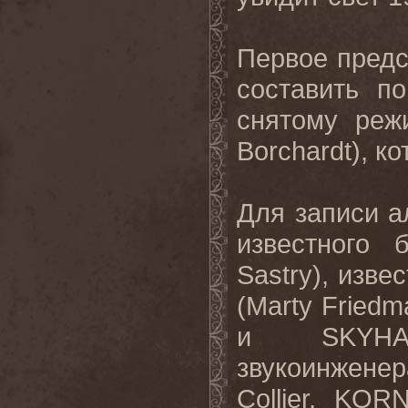
Первое пред
составить п
снятому реж
Borchardt
), к
Для записи 
известного 
Sastry
), изве
(
Marty
Friedm
и
SKYH
звукоинженер
Collier
,
KOR