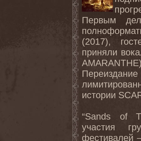
прог
Первым дел
полноформат
(2017), гос
приняли вока
AMARANTHE)
Переиздани
лимитирова
истории SCAR
“Sands of T
участия г
фестивалей – 