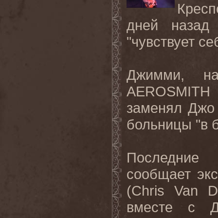
Кресп
дней назад
"чувствует се
Джимми, н
AEROSMITH
заменял Джо
больницы "в 
Последние 
сообщает эк
(
Chris
Van
D
вместе с