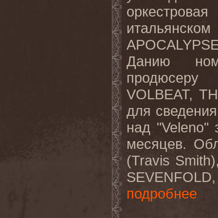
оркестровая
итальянском
APOCALYPS
Данию ном
продюсеру 
VOLBEAT
,
TH
для сведения
над "
Veleno
"
месяцев. Об
(
Travis
Smith
)
SEVENFOLD
подробнее