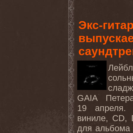
Экс-гита
выпускае
саундтре
Лейб
сольн
слад
GAIA Петера
19 апреля.
виниле, CD,
для альбома 