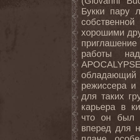
(
Giovanni
Bu
Букки пару л
собственной
хорошими дру
приглашени
работы н
APOCALYPS
обладающи
режиссера и
для таких гр
карьера в к
что он был 
вперед для 
плане, особ