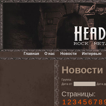
Главная
О нас
Новости
Интервью
Новости
Группа:
Дата от:
Дата д
Страницы:
1
2
3
4
5
6
7
8