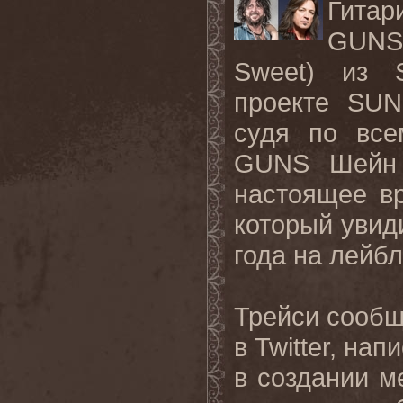
Гитари
GUNS 
Sweet) из 
проекте SUN
судя по все
GUNS Шейн Ф
настоящее в
который увид
года на лейбле
Трейси сообщ
в Twitter, на
в создании м