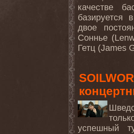
качестве ба
базируется 
двое постоя
Соннье (
Len
Гетц (
James
G
SOILWOR
концертн
Шведс
толь
успешный т