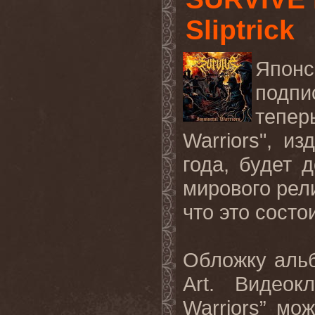
Sliptrick
Япон
подпи
тепер
Warriors
", из
года, будет 
мирового рели
что это состо
Обложку аль
Art
. Видеок
Warriors
” мо