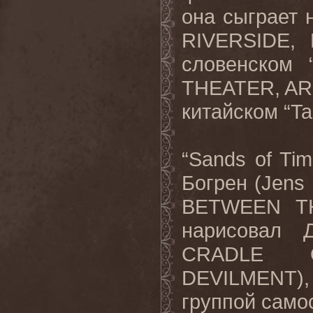
она сыграет н
RIVERSIDE,
словенском 
THEATER, A
китайском “Tai
“Sands of Ti
Богрен (Jen
BETWEEN TH
нарисовал Д
CRADLE O
DEVILMENT)
группой самос