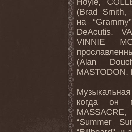
Hoyle, COLL
(Brad Smith
на “Grammy”
DeAcutis, 
VINNIE M
прославленн
(Alan Dou
MASTODON, 
Музыкальная
когда он 
MASSACRE, 
“Summer Su
“Billboard”, 