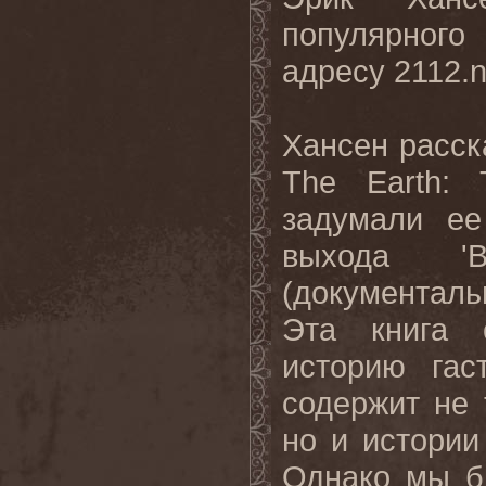
популярног
адресу 2112.n
Хансен расск
The Earth: T
задумали ее
выхода '
(документал
Эта книга 
историю га
содержит не 
но и истории
Однако мы б