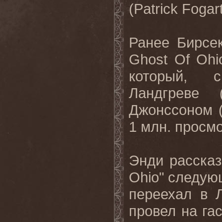
(
Patrick
Fogar
Ранее Бирсек
Ghost
Of
Ohi
который, 
Ландгреве 
Джонссоном 
1 млн. просм
Энди рассказ
Ohio
" следую
переехал в 
провел на га