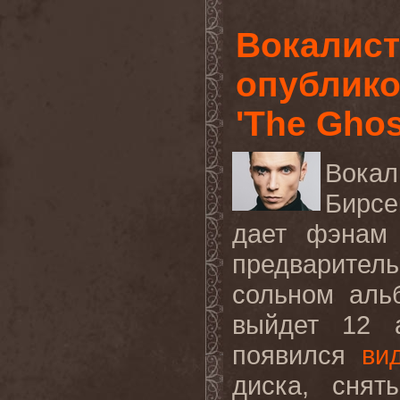
Вокалист
опублико
'The Ghos
Вока
Бирсе
дает фэнам 
предварител
сольном ал
выйдет
12
появился
ви
диска, снят