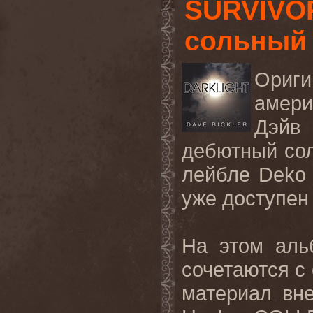
SURVIVO
сольный
Ориг
амери
Дэйв 
дебютный сол
лейбле Deko 
уже доступен
На этом аль
сочетаются с
материал вн