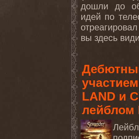
дошли до об
идей по тел
отреагирова
вы здесь види
Дебютны
участие
LAND и C
лейблом 
Лейб
подпи