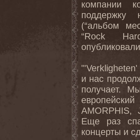
компании 
поддержку
(“
альбом ме
“Rock Har
опубликовал
"'Verkligheten
и нас продол
получает
.
Мы
европейск
AMORPHIS
,
Еще раз сп
концерты и с