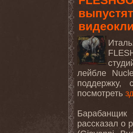
FLESHGO
выпустят 
видеокли
Ита
FLES
студ
лейбле
Nucl
поддержку,
посмотреть
з
Барабанщик 
рассказал о 