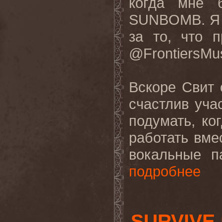
когда мне 
SUNBOMB. Я 
за то, что п
@FrontiersMus
Вскоре Свит 
счастлив уча
подумать, к
работать вме
вокальные п
подробнее
SURVIVE 