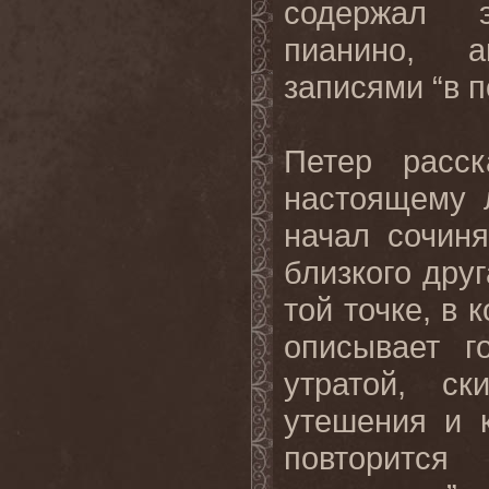
содержал э
пианино, а
записями “в п
Петер расск
настоящему 
начал сочин
близкого друг
той точке, в 
описывает г
утратой, ск
утешения и к
повторится