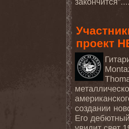
закончится”...
Участни
проект H
Гита
Monta
Thom
металлич
американск
создании нов
Его дебютный
увидит свет 