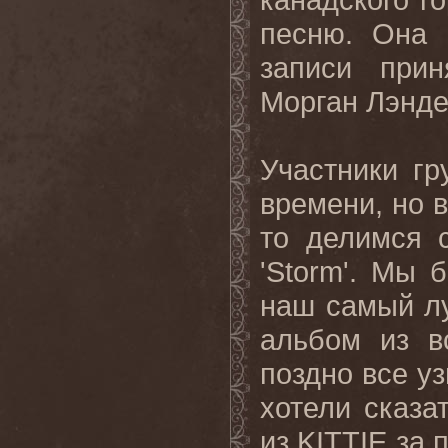
песню. Она 
записи прин
Морган Лэнде
Участники гр
времени, но 
то делимся 
'
Storm
'. Мы б
наш самый лу
альбом из в
поздно все у
хотели
сказа
из
KITTIE
за