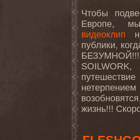
Чтобы подве
Европе, 
видеоклип
н
публики, ког
БЕЗУМНОЙ!!!
SOILWORK
,
путешест
нетерпение
возобновятс
жизнь!!! Скор