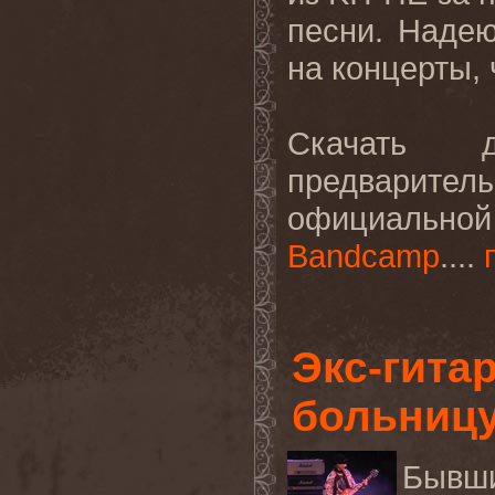
песни
.
Надею
на концерты, 
Скачать 
предварите
официальн
Bandcamp
....
Экс-гита
больницу
Бывш