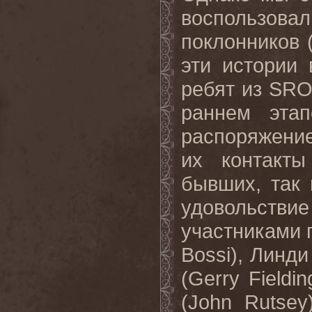
воспользов
поклонников 
эти истории
ребят из SRO
раннем эта
распоряжение
их контакт
бывших, так
удовольс
участниками г
Bossi), Линди
(Gerry Fieldi
(John Rutse