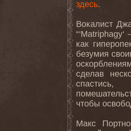
здесь
.
Вокалист Джа
“‘
Matriphagy
‘
как гипероп
безумия свои
оскорблениям
сделав неск
спастись,
помешательс
чтобы освобод
Макс Портно