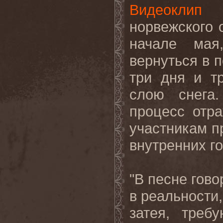
Видеоклип
норвежского
начале мая
вернуться в 
три дня и т
слою снега
процесс
отр
участникам
п
внутренних
г
"В песне гово
в реальности,
затея, треб