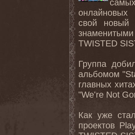
самы
онлайновых 
свой новый 
знаменитым
TWISTED
SI
Группа доби
альбомом "
St
главных хитах
"
We
'
re
Not
Go
Как уже ста
проектов
Pla