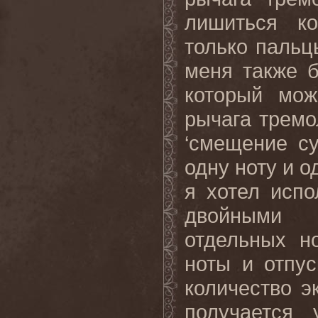
лишиться ко
только пальц
меня также 
который мож
рычага тремо
‘смещение су
одну ноту и 
я хотел испо
двойными 
отдельных н
ноты и отпус
количество э
получается 