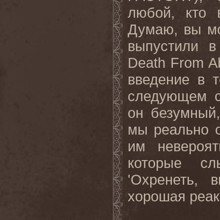
любой, кто 
Думаю, вы мо
выпустили в
Death
From
A
введение в 
следующем с
он безумный
мы реально 
им невероя
которые сл
'Охренеть, 
хорошая
реа