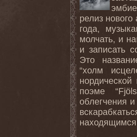
эмбие
релиз нового 
года, музык
молчать, и н
и записать 
Это названи
“холм исцел
нордической
поэме “
Fj
ö
l
облегчения и
вскарабкать
находящимся 