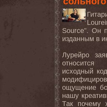
сольного
Гитар
Loure
Source".
Он п
изданным в и
Лурейро зая
относится 
исходный код
модифициров
ощущение бо
нашу креатив
Так почему 