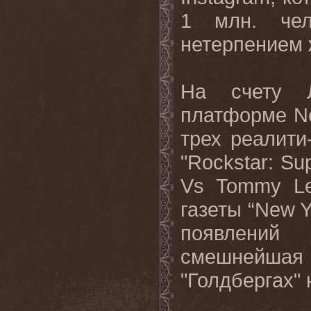
1 млн. чел
нетерпением ж
На счету 
платформе
Ne
трех реалити
"
Rockstar
:
Su
Vs
Tommy
L
газеты “
New
Y
появлений
смешнейшая
"Голдбергах"