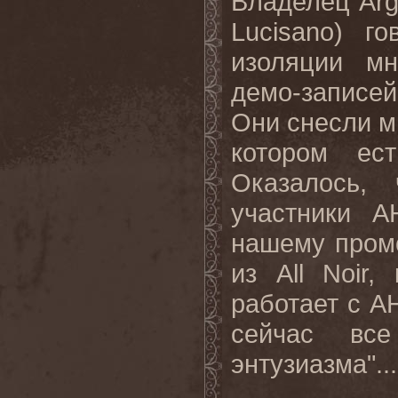
Владелец
Ar
Lucisano
) го
изоляции мн
демо-записей 
Они снесли мн
котором ес
Оказалось,
участники
A
нашему пром
из
All
Noir
, 
работает с
A
сейчас вс
энтузиазма"..