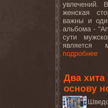
увлечений. 
женская сто
важны и оди
альбома - "
An
сути мужск
является м
подробнее
Два хита
основу н
Швед