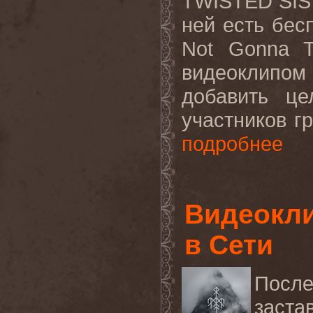
TWISTED
SI
ней есть бес
Not
Gonna
видеоклипом
добавить це
участников гр
подробнее
Видеокли
в Сети
После
заста