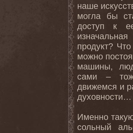
наше искусст
могла бы ст
доступ к е
изначальна
продукт? Что
можно
посто
машины, люд
сами – тож
движемся и р
духовности… 
Именно такую
сольный аль