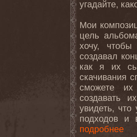
угадайте, како
Мои композиц
цель альбома
хочу, чтобы
создавал кон
как я их сы
скачивания с
сможете их
создавать и
увидеть, что
подходов
и
подробнее