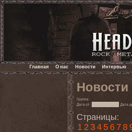
Главная
О нас
Новости
Интервью
Новости
Группа:
Дата от:
Дата д
Страницы:
1
2
3
4
5
6
7
8