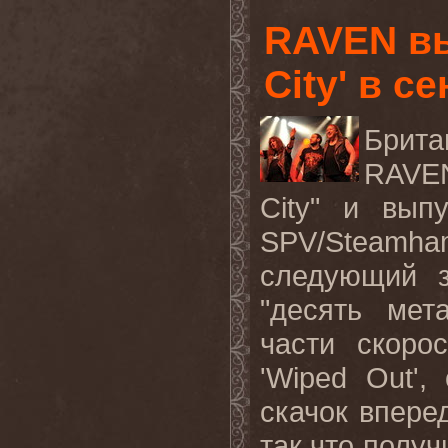
RAVEN вы
City' в с
Брит
RAVE
City
" и выпу
SPV
/
Steamha
следующий з
"десять мет
части скоро
'
Wiped
Out
',
скачок впере
так что полу