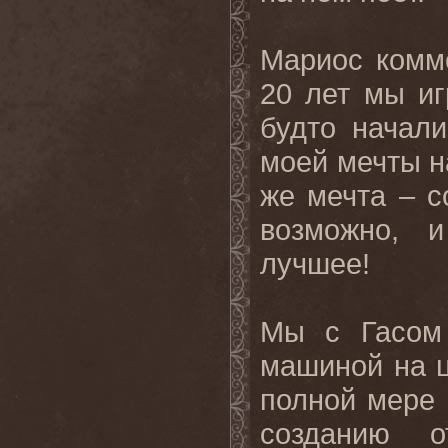
Мариос комме
20 лет мы и
будто начал
моей мечты н
же мечта – с
возможно, 
лучшее!
Мы с Гасом
машиной на ц
полной мере 
созданию о