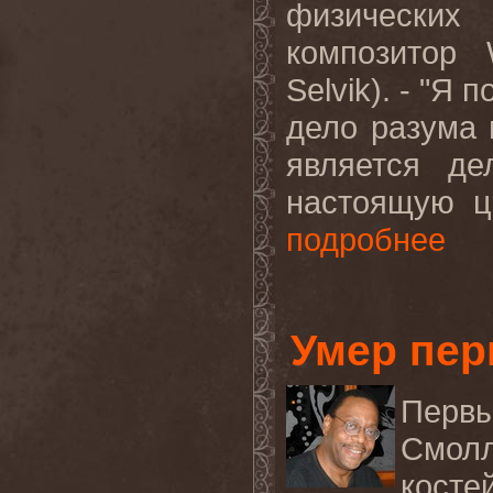
физических
композитор
Selvik
). - "Я 
дело разума 
является де
настоящую це
подробнее
Умер пер
Перв
Смолл
косте