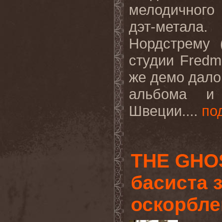
мелодичного
дэт-метала
Нордстрему (
студии Fredm
же демо дало
альбома и 
Швеции....
по
THE GHOS
басиста 
оскорбле