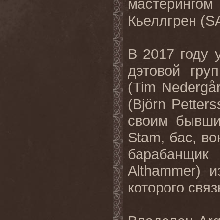
мастеринго
Кьеллгрен (
S
В 2017 году 
дэтовой гр
(
Tim
Nederg
å
(
Bj
ö
rn
Petters
своим бывши
Stam
, бас, в
барабанщик
Althammer
) 
которого свя