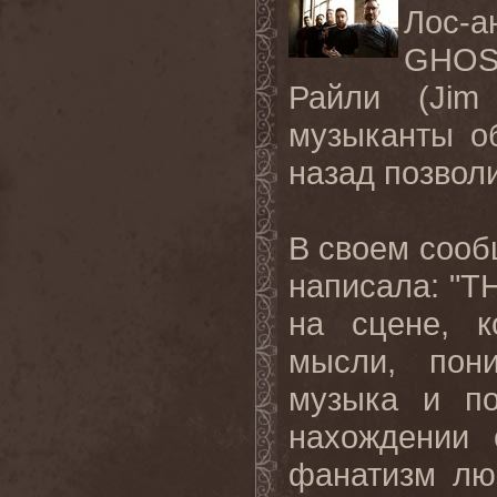
Лос-
GHOS
Райли (
Jim
музыканты об
назад позвол
В своем сооб
написала: "
T
на сцене, к
мысли, пон
музыка и п
нахождении 
фанатизм
лю