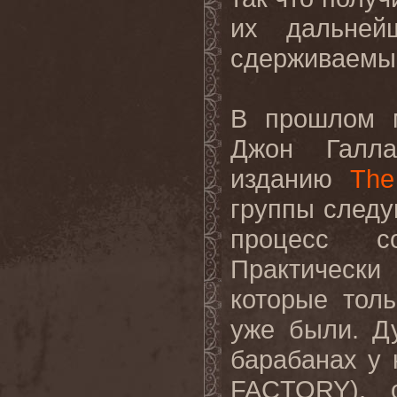
их дальней
сдерживаемы
В прошлом 
Джон Галла
изданию
The
группы следу
процесс с
Практически
которые тол
уже были. Д
барабанах у 
FACTORY
), 