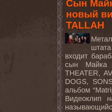
Сын Майк
новый ви
TALLAH
Мета
штата
входит бараб
сын Майка 
THEATER, A
DOGS, SONS
альбом
“Matr
Видеоклип н
называющий