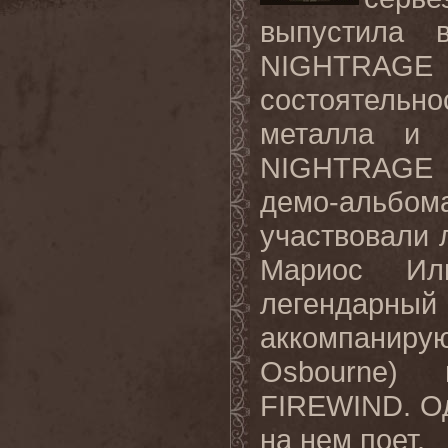
выпустила 
NIGHTRAGE 
состоятель
металла и 
NIGHTRAGE о
демо-альбом
участвовали 
Мариос Или
легендарный
аккомпаниру
Osbourne)
FIREWIND. Од
на нем поет.