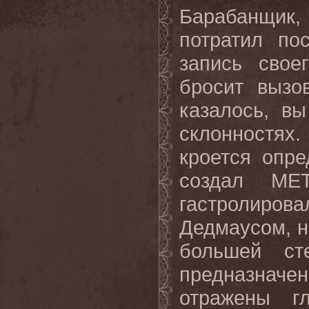
Барабанщик,
потратил по
запись свое
бросит вызо
казалось, в
склонностях
кроется опре
создал
ME
гастролиро
Дедмаусом, н
большей ст
предназначе
отражены г