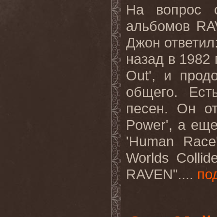
На вопрос 
альбомов
RA
Джон ответил:
назад в 1982 
Out
', и про
общего. Ест
песен. Он о
Power
', а ещ
'
Human
Race
Worlds
Collid
RAVEN
"....
по