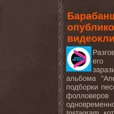
Барабан
опублико
видеокл
Разго
его 
зараз
альбома "
An
подборки пе
фолловеров
одновремен
Instagram
, к