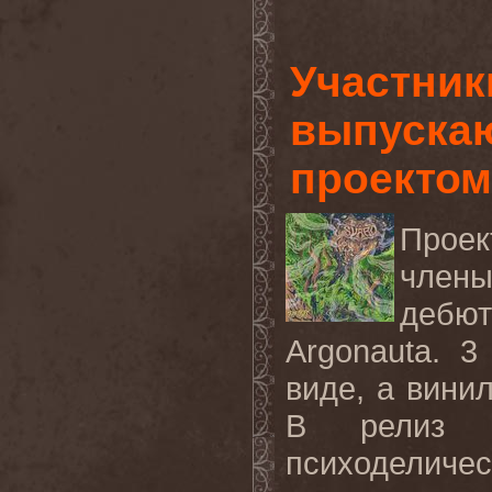
Участник
выпускаю
проекто
Прое
член
деб
Argonauta
. 3
виде, а вини
В релиз в
психоделич