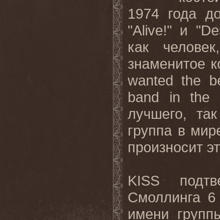
1974 года д
"
Alive
!" и "
De
как человек
знаменитое к
wanted
the
b
band in the w
лучшего
,
так
группа
в
мир
произносит
э
KISS
подт
Смоллинга 6
имени группы