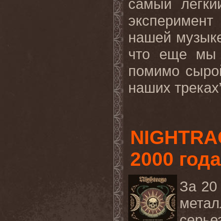
самый легки
эксперимен
нашей музыке
что еще мы
помимо сыро
наших треках”
NIGHTRA
2000 год
За 20
мета
серье