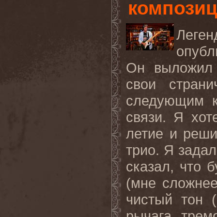
композиц
Леген
опубл
Он выложи
свои страни
следующим к
связи. Я хот
летие и реши
трио. Я зада
сказал, что б
(мне сложнее
чистый тон 
рычага трем