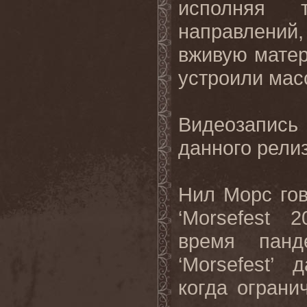
исполняя 
направлений
вживую матери
устроили мас
Видеозапись 
данного рели
Нил Морс гов
‘Morsefest 
время панд
‘Morsefest’
когда ограни