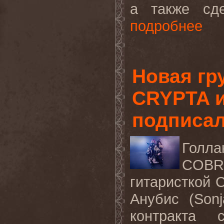
а также сде
подробнее
Новая гр
CRYPTA 
подписал
Голла
COBR
гитаристкой
Анубис (Sonj
контракта