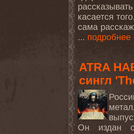
рассказыват
касается того
сама расскаже
...
подробнее
ATRA HA
сингл 'Th
Росс
мета
выпус
Он издан с