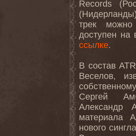
Records
(Рос
(Нидерланды
трек можно
доступен на
ссылке
.
В состав AT
Веселов
, из
собственном
Сергей Амб
Александр А
материала
А
нового сингл