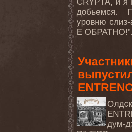
CRYPTA
, и я
добьемся. 
уровню слиз-
Е
ОБРАТНО
!"
Участни
выпустил
ENTREN
Олдск
ENTRE
дум-