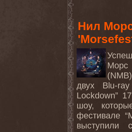
Нил Морс
'Morsefes
Успеш
Морс
(NMB)
двух Blu-ra
Lockdown” 17
шоу, котор
фестивале “M
выступили 