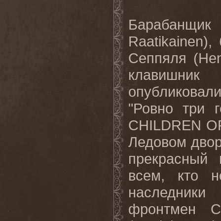
Барабанщ
Raatikainen
),
Сеппяля (
Hen
клавишник
опубликовал
"Ровно три 
CHILDREN
O
Ледовом двор
прекрасный 
всем, кто н
наследники
фронтмен
C