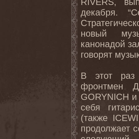
RIVERS, вы
декабря. “
Стратегичес
новый музы
канонадой за
говорят музы
В этот раз
фронтмен Д
GORYNICH и м
себя гитари
(также ICEW
продолжает с
следующий 