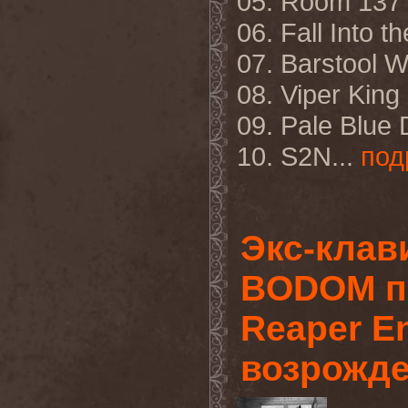
05. Room 137
06. Fall Into th
07. Barstool W
08. Viper King
09. Pale Blue 
10. S2N
...
под
Экс-клав
BODOM п
Reaper En
возрожд