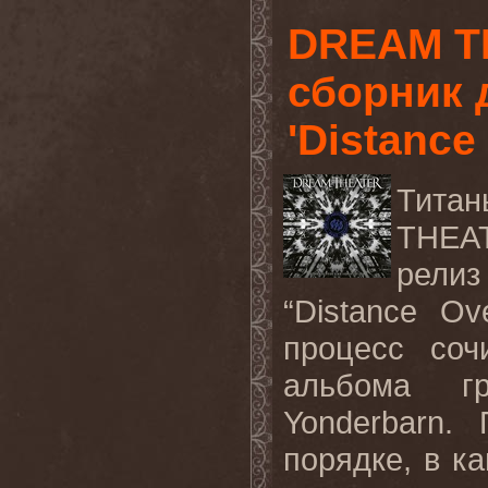
DREAM T
сборник 
'Distance
Тита
THEA
релиз 
“
Distance
Ov
процесс соч
альбома г
Yonderbarn
. 
порядке, в к