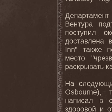
Департамен
Вентура по
поступил о
доставлена 
Inn
” также п
место "чрез
раскрывать к
На следующи
Osbourne
), 
написал в с
здоровой и о