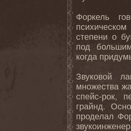
Форкель гов
психическом
степени о б
под большим
когда придум
Звуковой л
множества жа
спейс-рок, 
грайнд. Осн
проделал Фор
звукоинженер