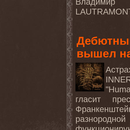
Владими
LAUTRAMONT
Дебютны
вышел на
Астр
INNER
"Huma
гласит пре
Франкенштей
разнородно
функционир