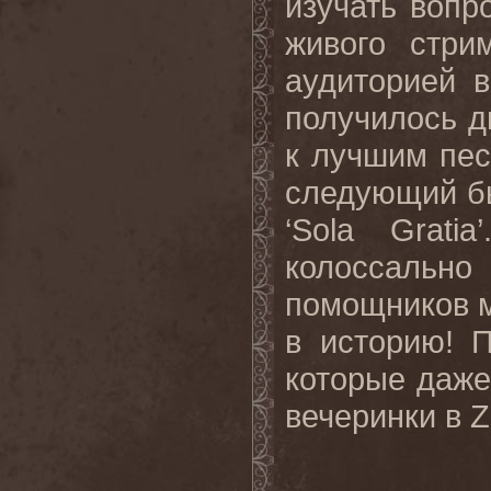
изучать вопр
живого стри
аудиторией 
получилось д
к лучшим пес
следующий б
‘Sola Grati
колоссальн
помощников мы
в историю! 
которые даже
вечеринки в Z