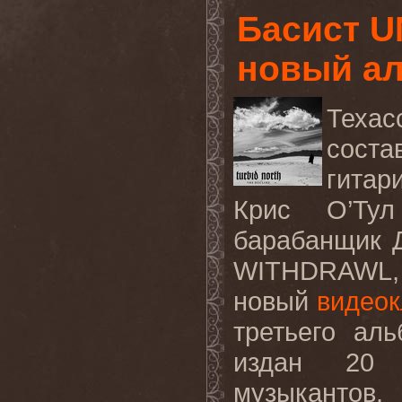
Басист 
новый а
Техас
соста
гитар
Крис О
’
Ту
барабанщик Д
WITHDRAWL
новый
видео
третьего аль
издан 20 
музыкантов.