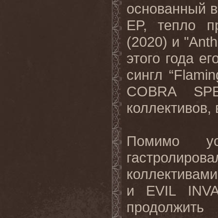
основанный в 
EP
, тепло п
(2020) и "
Ant
этого года е
сингл “
Flamin
COBRA
SP
коллективов,
Помимо 
гастролир
коллективами
и
EVIL
INV
продолжить