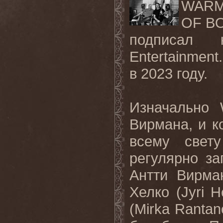
WAR
OF B
подписал
Entertainment
в
2023
году
.
Изначально
Вирмана, и к
всему све
регулярно з
Антти Вирма
Хелко (
Jyri
H
(
Mirka
Rantan