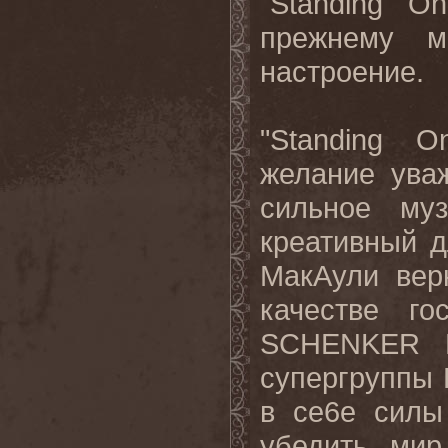
"Standing O
прежнему м
настроение
.
"Standing
желание
ува
сильное
му
креативный
д
МакАули вер
качестве г
SCHENKER
супергруппы
в се6е силы
убедить мир