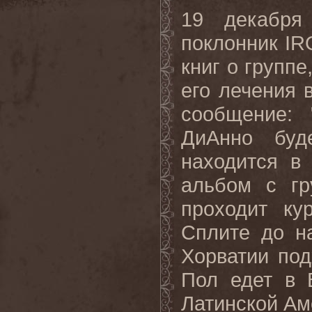
19 декабря
поклонник
IR
книг о группе
его лечения 
сообщение: 
ДиАнно буд
находится в
альбом с г
проходит ку
Сплите
до
н
Хорватии под
Пол едет в 
Латинской Аме