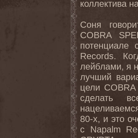
коллектива н
Соня
говори
COBRA SPE
потенциале 
Records
. Ко
лейблами, я 
лучший вари
цели
COBRA
сделать в
нацеливаемся
80-х, и это о
с
Napalm
Re