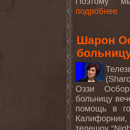
Поэтому
м
подробнее
Шарон Ос
больницу
Теле
(
Shar
Оззи Осбор
больницу веч
помощь в го
Калифорнии, 
телешоу “
Nigh