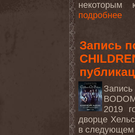
некоторым к
подробнее
Запись п
CHILDREN
публика
Запись
BODO
2019 г
дворце Хельс
в следующем 