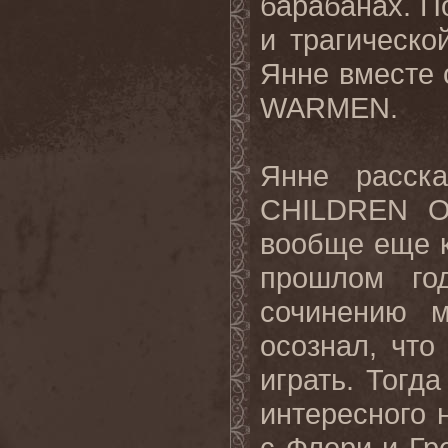
барабанах. П
и трагическо
Янне вместе 
WARMEN
.
Янне расска
CHILDREN
вообще еще к
прошлом го
сочинению 
осознал, что
играть. Тогд
интересного 
с Флори и Гр