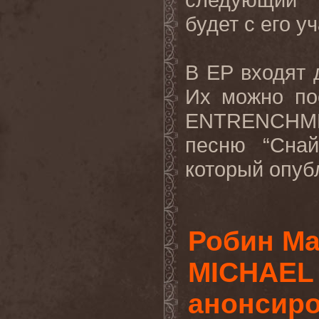
будет с его у
В
EP
входят 
Их можно по
ENTRENCHM
песню “Снай
который опуб
Робин М
MICHAEL
анонсир