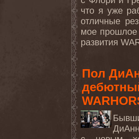
что я уже ра
отличные рез
мое прошлое
развития
WA
Пол ДиАн
дебютный
WARHOR
Бывш
ДиАнн
с новым х