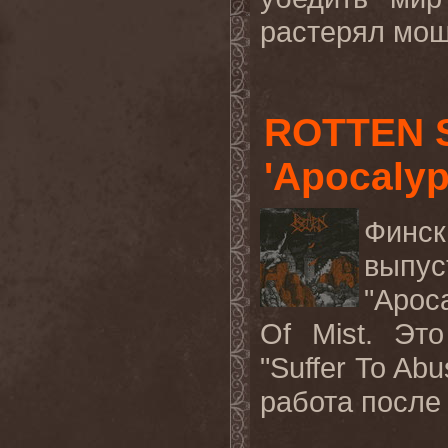
растерял мощ
ROTTEN 
'Apocalyp
Финс
выпу
"Apoc
Of Mist. Эт
"
Suffer
To
Abu
работа после 