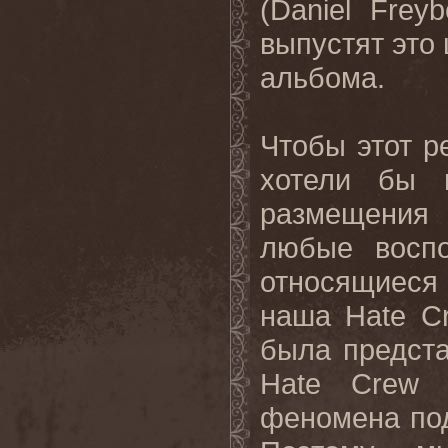
(
Daniel
Freyb
выпустят это
альбома.
Чтобы этот 
хотели бы 
размещения
любые восп
относящиеся 
наша
Hate
C
была предста
Hate
Crew
феномена по