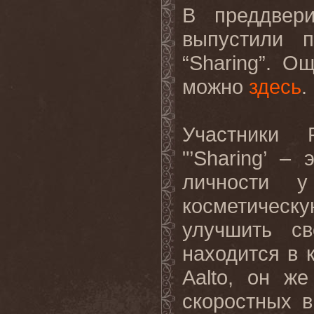
В преддвер
выпустили 
“
Sharing
”. Ощ
можно
здесь
.
Участники
"’
Sharing
’ – 
личности 
косметическ
улучшить с
находится в 
Aalto
, он ж
скоростных 