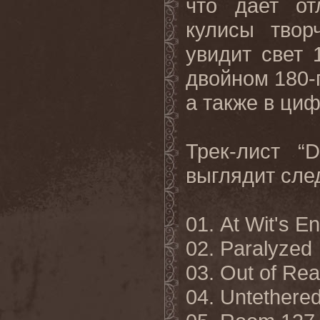
что дает от
кулисы твор
увидит свет
двойном 180-
а также в ци
Трек
-
лист
“
выглядит
сле
01. At Wit's E
02. Paralyzed
03. Out of Re
04. Untethere