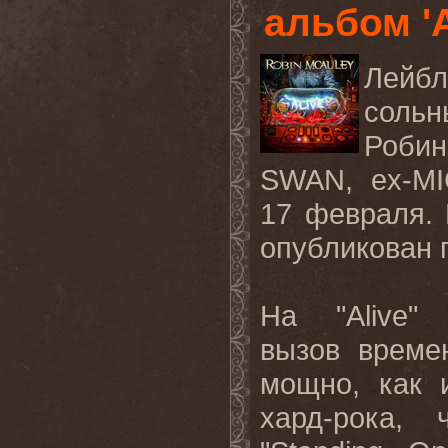
альбом 'A
Лейбл
сольн
Робин
SWAN, ex-M
17 февраля. 
опубликован
На
"Alive
вызов
време
мощно
,
как
хард
-
рока
,