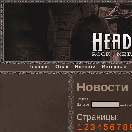
Главная
О нас
Новости
Интервью
Новости
Группа:
Дата от:
Дата д
Страницы:
1
2
3
4
5
6
7
8