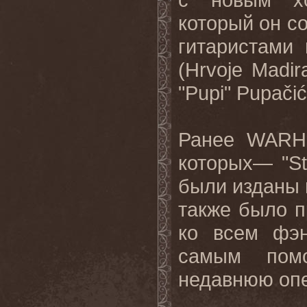
который он со
гитаристами
(
Hrvoje
Madir
"
Pupi
"
Pupa
č
i
ć
Ранее
WARH
которых— "
S
были изданы 
также было 
ко всем фэн
самым помо
недавнюю опе