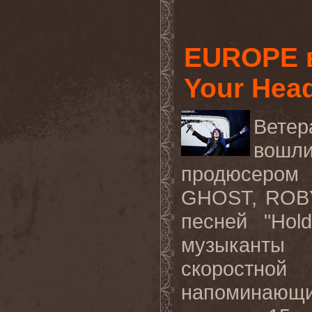
EUROPE в
Your Hea
Ветер
вошли
продюсером
GHOST, ROBY
песней "Hol
музыканты
скоростн
напоминаю