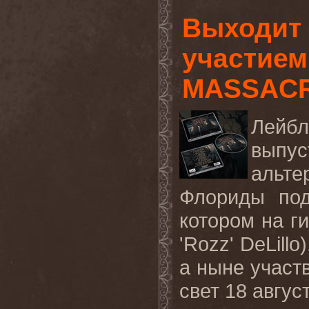
Выходит 
участием
MASSAC
Лейбл
выпус
альте
Флориды под
котором на ги
'Rozz' DeLil
а ныне участ
свет 18 авгус