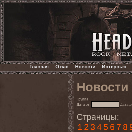
Главная
О нас
Новости
Интервью
Новости
Группа:
Дата от:
Дата д
Страницы:
1
2
3
4
5
6
7
8