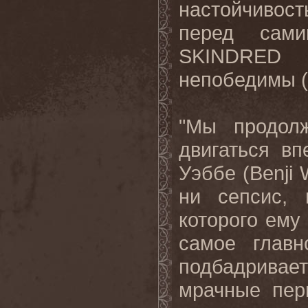
настойчивос
перед сам
SKINDRED 
непобедимы (а
"Мы продол
двигаться в
Уэббе (Benji 
ни сепсис, 
которого ему 
самое глав
подбадривае
мрачные пер