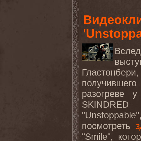
Видеокл
'Unstoppa
Всл
выст
Гластонбер
получившег
разогреве у
SKINDRED
"Unstoppabl
посмотреть
з
"Smile", кот