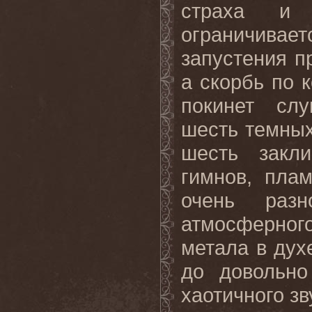
страха и
ограничива
запустения п
а скорбь по 
покинет слуш
шесть темных
шесть закл
гимнов, пла
очень разн
атмосферног
метала в ду
до довольно
хаотичного зв