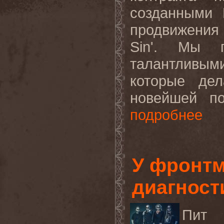
созданными 
продвижения 
Sin'. Мы 
талантливым
которые де
новейшей по
подробнее
У фронтм
диагност
Пит З