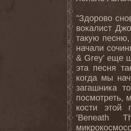
"Здорово сно
вокалист Джо
такую песню,
начали сочин
& Grey' еще ш
эта песня та
когда мы нач
загашника т
посмотреть, 
кости этой 
'Beneath 
микрокосмо