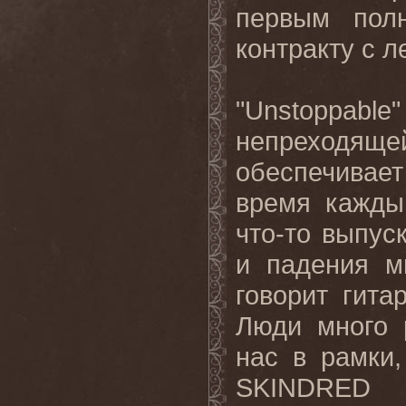
первым пол
контракту с л
"Unstoppa
непреход
обеспечивае
время каждый
что-то выпус
и падения м
говорит гита
Люди много 
нас в рамки
SKINDRED