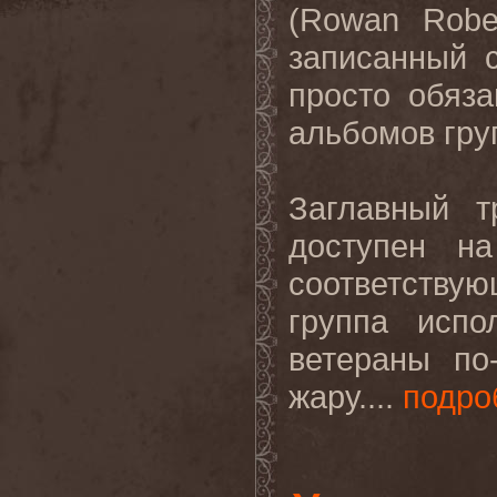
(Rowan Rober
записанный 
просто обяз
альбомов гру
Заглавный 
доступен н
соответству
группа испо
ветераны по
жару....
подро