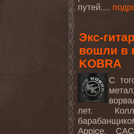
путей....
подр
Экс-гита
вошли в 
KOBRA
С тог
мета
ворва
лет. Колл
барабанщик
Appice, CA