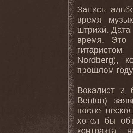
Запись альб
время музык
штрихи. Дата
время. Это
гитаристом
Nordberg), 
прошлом году
Вокалист и 
Benton) зая
после неско
хотел бы об
контракта 