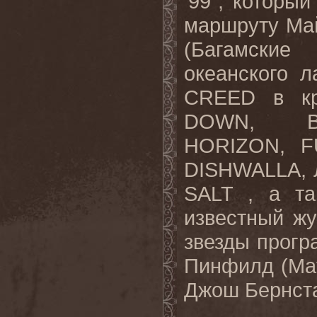
'99", которы
маршруту Ма
(Багамские
океанского л
CREED в кр
DOWN, BU
HORIZON, F
DISHWALLA, Л
SALT , а т
известный жу
звезды прогр
Пинфилд (Matt
Джош Бернстай