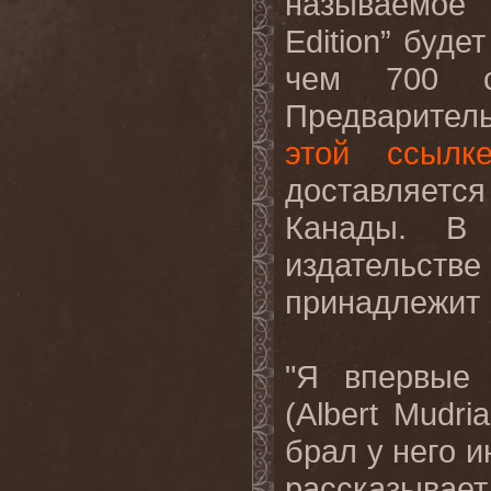
называемое 
Edition” буде
чем 700 с
Предваритель
этой ссылк
доставляет
Канады. В
издательст
принадлежит 
"Я впервые
(Albert Mudri
брал у него и
рассказывает