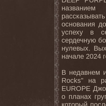
названием
рассказыва
основания д
успеху в с
сердечную бо
нулевых. Вы
начале 2024 г
В недавнем 
Rocks" на р
EUROPE Джой
о планах гру
который после