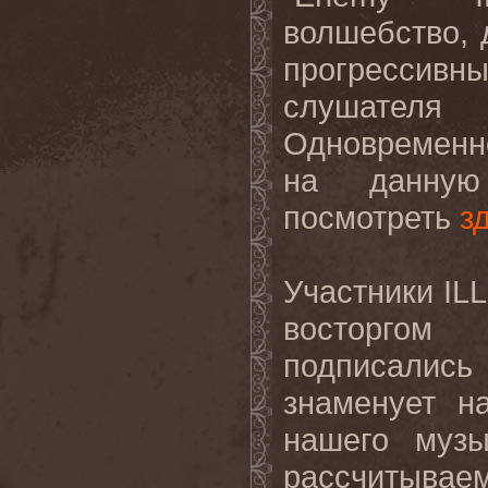
волшебство, 
прогрессив
слушателя
Одновременн
на данную
посмотреть
з
Участники IL
восторгом
подписались
знаменует н
нашего музы
рассчитывае