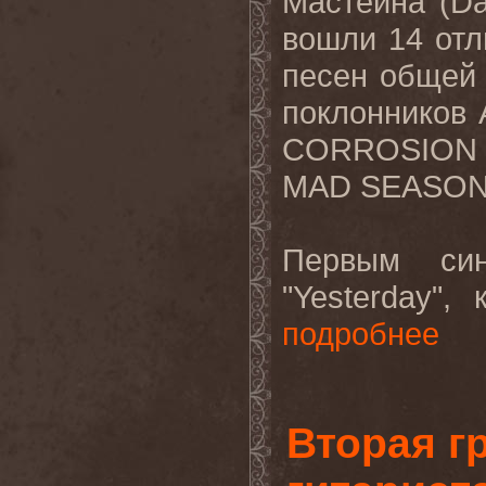
Мастейна (Da
вошли 14 от
песен общей 
поклонников
CORROSION 
MAD SEASON,
Первым си
"Yesterday"
подробнее
Вторая г