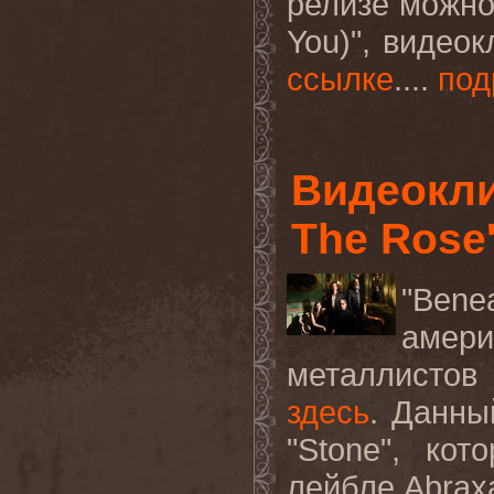
релизе можно 
You)", видео
ссылке
....
под
Видеокл
The Rose'
"Bene
амер
металлисто
здесь
. Данны
"Stone", ко
лейбле Abrax