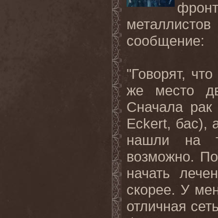
фронт
металлистов
сообщение:
"Говорят, что
же место дв
Сначала рак
Eckert, бас),
нашли на т
возможно. П
начать лече
скорее. У ме
отличная сет