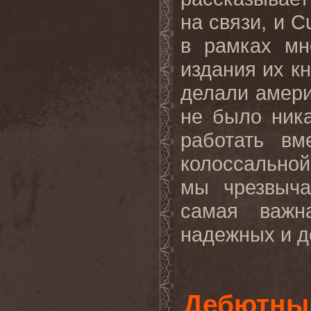
на связи, и C
в рамках мн
издания их кн
делали амери
не было ник
работать вм
колоссальной
мы чрезвыча
самая важн
надежных и д
Дебютны