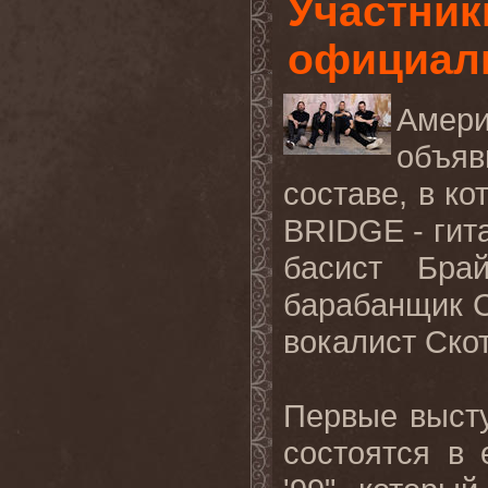
Участник
официал
Амери
объяв
составе, в к
BRIDGE - гита
басист Бра
барабанщик Ск
вокалист Скот
Первые высту
состоятся в