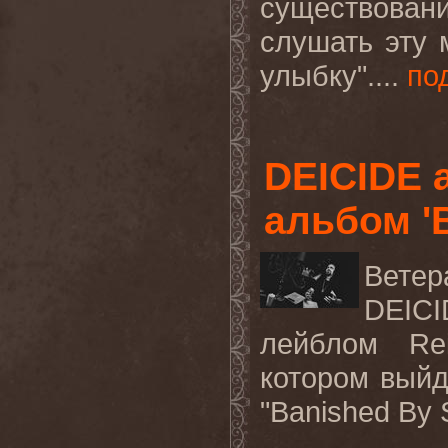
существован
слушать эту 
улыбку"....
по
DEICIDE 
альбом 'B
Вете
DEICI
лейблом Re
котором вый
"Banished By S