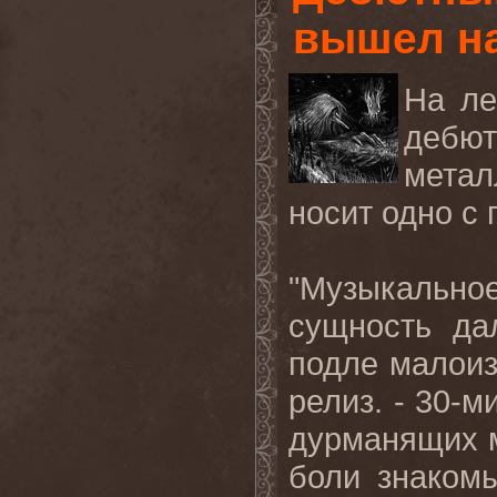
вышел на
На ле
дебю
метал
носит одно с 
"Музыкальн
сущность да
подле малоизв
релиз. - 30-
дурманящих 
боли знаком