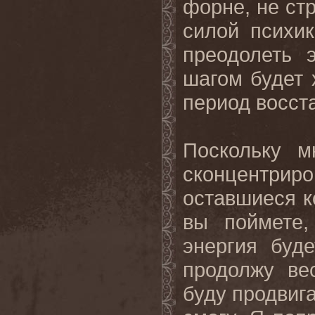
форне, не ст
силой психи
преодолеть 
шагом будет 
период восст
Поскольку м
сконцентриро
оставшиеся к
вы поймете,
энергия буд
продолжу ве
буду продвига