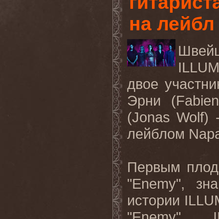
гитарист
на лейбл
Швей
ILLUM
двое участни
Эрни (Fabie
(Jonas Wolf)
лейблом Napa
Первым плодо
"Enemy", зн
истории ILLU
"Enemy" I