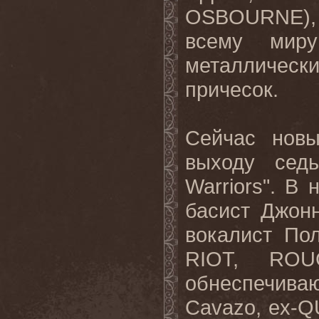
OSBOURNE), 
всему миру
металлическ
причесок.
Сейчас нов
выходу сед
Warriors". В
басист Джонн
вокалист Пол
RIOT, RO
обнеспечиваю
Cavazo, ex-Q