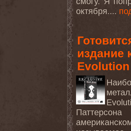
смогу. Я поп
октября....
по
Готовитс
издание к
Evolution
Наиб
метал
Evolu
Паттерсона
американском 