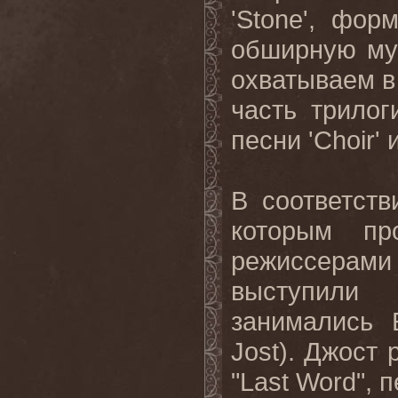
'Stone', фо
обширную му
охватываем в
часть трилог
песни 'Choir' и
В соответст
которым пр
режиссерами
выступили
занимались 
Jost). Джост
"Last Word", п