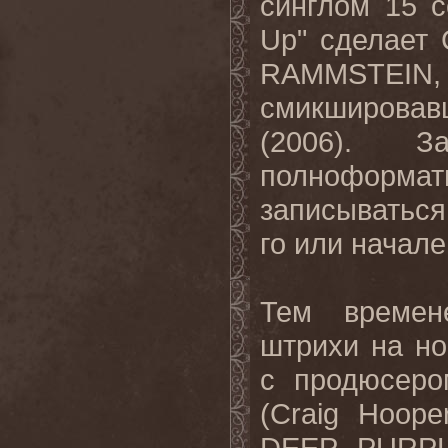
синглом 15 с
Up" сделает 
RAMMSTEIN,
смикшировавш
(2006). 
полноформат
записываться
го или начале
Тем времен
штрихи на н
с продюсеро
(Craig Hoope
DEEP PURPL