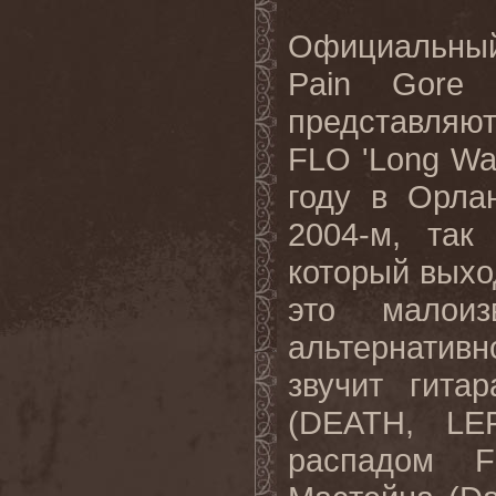
Официальный 
Pain Gore 
представляю
FLO 'Long Wa
году в Орла
2004-м, так
который выход
это малоиз
альтернативн
звучит гита
(DEATH, LE
распадом F