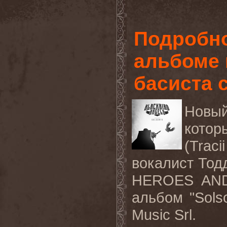
Подробно
альбоме 
басиста 
Новы
котор
(Trac
вокалист Тод
HEROES AND
альбом "Solso
Music Srl.