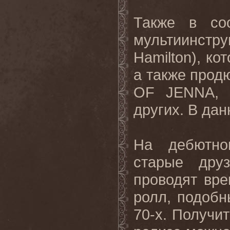
Также в со
мультиинстр
Hamilton), ко
а также прод
OF JENNA, 
других. В дан
На дебютн
старые дру
проводят вре
ролл, подобн
70-х. Получи