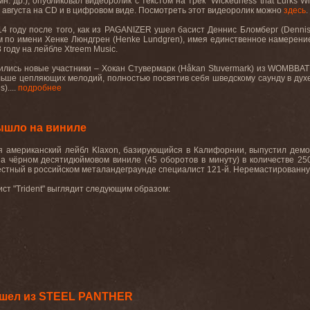
мн
.
др
.),
опубликовал
видеоролик
с
текстом
на
трек
"Wickedness that Lurks Wi
 августа на
CD
и в цифровом виде. Посмотреть
этот
видеоролик
можно
здесь
.
4 году после того, как из
PAGANIZER
ушел басист Деннис Бломберг (
Denni
 по имени Хенке Люндгрен (
Henke
Lundgren
), имея единственное намерени
8 году на лейбле
Xtreem
Music
.
ились новые участники – Хокан Стувермарк (
H
å
kan
Stuvermark
) из
WOMBBAT
льше цепляющих мелодий, полностью посвятив себя шведскому саунду в дух
s).
...
подробнее
шло на виниле
 американский лейбл Klaxon, базирующийся в Калифорнии, выпустил демо-
а чёрном десятидюймовом виниле (45 оборотов в минуту) в количестве 25
стный в российском металандеграунде специалист 121-й. Неремастированн
ст "Trident" выглядит следующим образом:
ушел из STEEL PANTHER