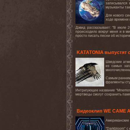
записывался 
музыканты так
Для нового син
ходе времени 
Дэвид рассказывает: "В июле 
происходило вокруг меня и в ми
просто писать песни об историче
KATATONIA выпустят с
Шведские
атм
из самых заг
многочисленн
Самым ранним
фрагменты сту
Интригующее название “
Mnemos
мертвецы смогут сохранить памят
Видеоклип WE CAME A
Американские
"
Darkbloom
" с