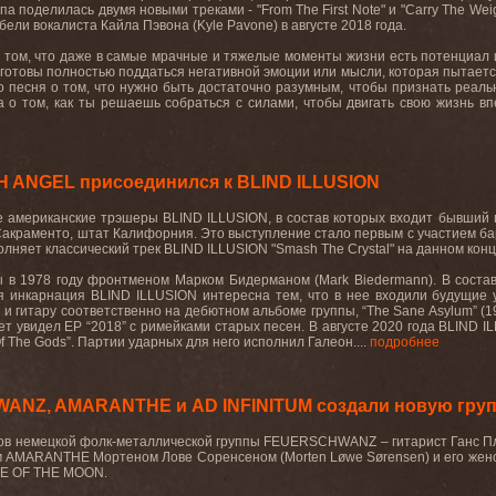
ппа поделилась двумя новыми треками - "
From
The
First
Note
" и "
Carry
The
Wei
ибели вокалиста Кайла Пэвона (
Kyle
Pavone
) в августе 2018 года.
в том, что даже в самые мрачные и тяжелые моменты жизни есть потенциал и
не готовы полностью поддаться негативной эмоции или мысли, которая пытает
о песня о том, что нужно быть достаточно разумным, чтобы признать реаль
 о том, как ты решаешь собраться с силами, чтобы двигать свою жизнь в
H ANGEL присоединился к BLIND ILLUSION
е
американские
трэшеры
BLIND ILLUSION,
в
состав
которых
входит
бывший
Сакраменто, штат Калифорния. Это выступление стало первым с участием б
полняет классический трек
BLIND
ILLUSION
"
Smash
The
Crystal
" на данном кон
 в 1978 году фронтменом Марком Бидерманом (
Mark
Biedermann
). В сост
яя инкарнация
BLIND
ILLUSION
интересна тем, что в нее входили будущие
с и гитару соответственно на дебютном альбоме группы, “
The
Sane
Asylum
” (
вет увидел
EP
“2018” с римейками старых песен. В августе 2020 года
BLIND
I
f
The
Gods
”. Партии
ударных
для
него
исполнил
Галеон
.
...
подробнее
ANZ, AMARANTHE и AD INFINITUM создали новую гру
ов
немецкой
фолк
-
металлической
группы
FEUERSCHWANZ –
гитарист Ганс П
м
AMARANTHE
Мортеном Лове Соренсеном (
Morten Løwe Sørensen
) и его же
E OF THE MOON.