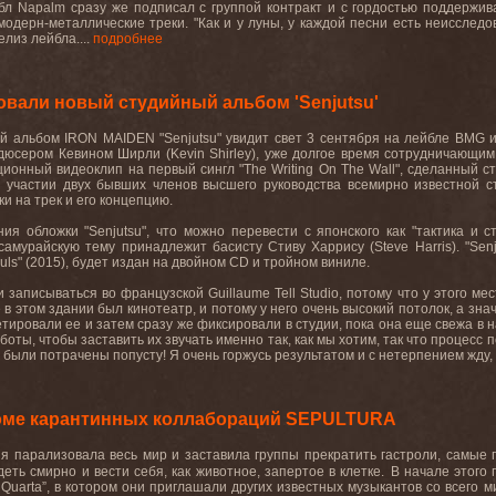
бл
Napalm
сразу
же
подписал
с
группой
контракт
и
с
гордостью
поддержив
модерн
-
металлические
треки
.
"Как и у луны, у каждой песни есть неисследо
елиз
лейбла
.
...
подробнее
вали новый студийный альбом 'Senjutsu'
ый
альбом
IRON MAIDEN "Senjutsu"
увидит
свет
3
сентября
на
лейбле
BMG
дюсером Кевином Ширли (
Kevin
Shirley
), уже долгое время сотрудничающим
ционный видеоклип на первый сингл "
The
Writing
On
The
Wall
", сделанный с
и участии двух бывших членов высшего руководства всемирно известной 
и на трек и его концепцию.
ия обложки "
Senjutsu
", что можно перевести с японского как "тактика и 
 самурайскую тему принадлежит басисту Стиву Харрису (
Steve
Harris
). "
Senj
uls
" (2015), будет издан на двойном
CD
и тройном виниле.
ли записываться во французской
Guillaume
Tell
Studio
, потому что у этого ме
 этом здании был кинотеатр, и потому у него очень высокий потолок, а значи
етировали ее и затем сразу же фиксировали в студии, пока она еще свежа в 
оты, чтобы заставить их звучать именно так, как мы хотим, так что процесс
е были потрачены попусту! Я очень горжусь результатом и с нетерпением жду, 
оме карантинных коллабораций SEPULTURA
ия парализовала весь мир и заставила группы прекратить гастроли, самы
деть смирно и вести себя, как животное, запертое в клетке.
В начале этого
lQuarta”, в котором они приглашали других известных музыкантов со всего 