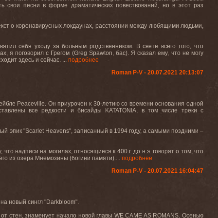
ь свои песни в форме драматических повествований, но в этот раз
екст о коронавирусных локдаунах, расстоянии между любящими людьми,
святил себя уходу за больным родственником. В свете всего того, что
х, я поговорил с Грегом (
Greg
Spawton
, бас). Я сказал ему, что не могу
одит здесь и сейчас. ...
подробнее
Roman P-V - 20.07.2021 20:13:07
лейбле
Peaceville.
Он приурочен к 30-летию со времени основания одной
дставлены все редкости и бисайды
KATATONIA
, в том числе треки с
ый эпик "
Scarlet
Heavens
", записанный в 1994 году, а самыми поздними –
то надписи на могилах, относящиеся к 400 г. до н.э. говорят о том, что
его из озера Мнемозины (богини памяти)....
подробнее
Roman P-V - 20.07.2021 16:04:47
на новый сингл "
Darkbloom
".
 от стен, знаменует начало новой главы
WE
CAME
AS
ROMANS
. Осенью