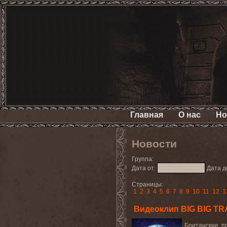
Главная
О нас
Но
Новости
Группа:
Дата от:
Дата д
Страницы:
1
2
3
4
5
6
7
8
9
10
11
12
1
Видеоклип BIG BIG TRAI
Британские
п