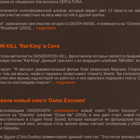
 трека из обширного бэк-каталога
SEPULTURA
.
 получился полноформатный альбом, который увидит свет 13 августа на л
ри участии известных на весь мир гостей и друзей группы.
od
", записанную при участии гитариста
DEATH
ANGEL
и номинанта на “
Gramm
“Roorback” (2003).
...
подробнее
KILL 'Rat King' в Сети
 трэш-металлисты
GENERATION
KILL
, фронтменом которых является бывши
новую песню
"Rat King".
Данный трек взят с их грядущего альбома "
MKUltra
", 
ирует: "Я смотрел документальный фильм '
Rats
' режиссера Моргана Сперло
 том, как крысы, черви и тараканы захватывают планету Земля. Так получилось
ислал мне музыку, над которой он работал, и она идеально подошла к тексту. 
на по-настоящему покатит"....
подробнее
али новый сингл 'Damn Excuses'
металкорщики
UNDEROATH
опубликовали
новый
сингл
"Damn Excuses
егося на “
Grammy
” альбома "
Erase
Me
" (2018), и она дает старт новой гл
мостоятельно в студии
Feral
Sound
, которая находится во флоридском го
от прекрасный хаос, которые столь многие фэны считают особенным у
UND
е барьеры.
с Дадли (
Chris
Dudley
) комментирует данный трек так: "Эта песня взялась и