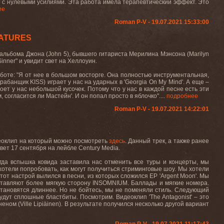
ло с нулевыми усилиями. Эта работа имела терапевтический эффект. Это
ее
Roman P-V - 19.07.2021 15:33:00
EATURES
 альбома Джона (
John
5), бывшего гитариста Мерилина Мэнсона (
Marilyn
Sinner
" и увидит свет на Хеллоуин.
боте: "Я от нее в большом восторге. Она полностью инструментальная,
арабанщик
KISS
) играет у нас на ударных в '
Georgia
On
My
Mind
'. А еще –
оет у нас небольшой кусочек. Потому что у нас в каждой песне есть эти
м, согласится ли Мастейн'. И
он
попал
просто
в
яблочко
".
...
подробнее
Roman P-V - 19.07.2021 14:22:01
деоклип на который можно посмотреть
здесь
. Данный трек, а также ранее
 свет 17 сентября на лейбле Century Media.
гда вспышка ковида заставила нас отменить все туры и концерты, мы
 хотели попробовать, как могут получиться стриминговые шоу. Мы хотели
этот настрой вылился в песни, из которых сложился EP 'Argent Moon'. Мы
дставляют более мягкую сторону INSOMNIUM. Баллады и мягкие номера.
 становятся длиннее. Но не бойтесь, мы не поменяли стиль. Следующий
удут сплошные бластбиты. Посмотрим. Видеоклип 'The Antagonist' – это
ом (Ville Lipiäinen). В результате получился несколько другой вариант