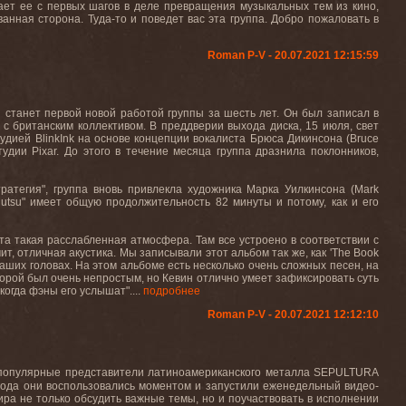
ает
ее
с
первых
шагов
в
деле
превращения
музыкальных
тем
из
кино
,
ванная сторона. Туда-то и поведет вас эта группа. Добро
пожаловать
в
Roman P-V - 20.07.2021 12:15:59
и станет первой новой работой группы за шесть лет. Он был записал в
 с британским коллективом. В преддверии выхода диска, 15 июля, свет
тудией
BlinkInk
на основе концепции вокалиста Брюса Дикинсона (
Bruce
студии
Pixar
. До этого в течение месяца группа дразнила поклонников,
стратегия", группа вновь привлекла художника Марка Уилкинсона (
Mark
utsu
" имеет общую продолжительность 82 минуты и потому, как и его
ста такая расслабленная атмосфера. Там все устроено в соответствии с
т, отличная акустика. Мы записывали этот альбом так же, как '
The
Book
наших головах. На этом альбоме есть несколько очень сложных песен, на
 порой был очень непростым, но Кевин отлично умеет зафиксировать суть
когда фэны его услышат"....
подробнее
Roman P-V - 20.07.2021 12:12:10
е популярные представители латиноамериканского металла SEPULTURA
 года они воспользовались моментом и запустили еженедельный видео-
мира не только обсудить важные темы, но и поучаствовать в исполнении