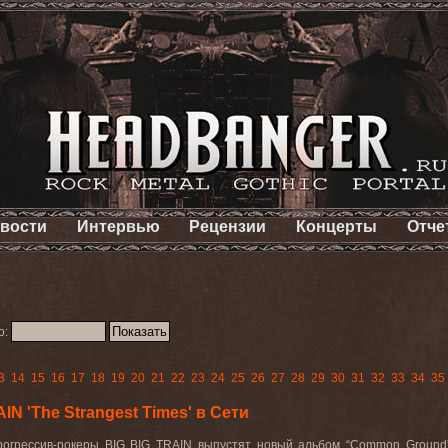
вости
Интервью
Рецензии
Концерты
Отче
о:
3
14
15
16
17
18
19
20
21
22
23
24
25
26
27
28
29
30
31
32
33
34
35
N 'The Strangest Times' в Сети
рогрессив
-
рокеры
BIG BIG TRAIN
выпустят
новый
альбом
“Common Ground