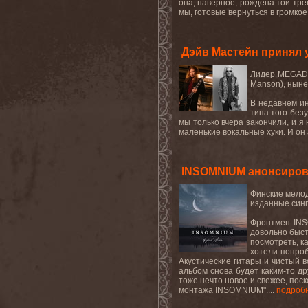
она, наверное, рождена той тре
мы, готовые вернуться в громко
Дэйв Мастейн принял 
Лидер
MEGAD
Manson
), нын
В недавнем и
типа того без
мы только вчера закончили, и я
маленькие вокальные хуки. И
он
INSOMNIUM анонсирова
Финские мелод
изданные сингл
Фронтмен INS
довольно быст
посмотреть, к
хотели попроб
Акустические гитары и чистый 
альбом снова будет каким-то др
тоже нечто новое и свежее, пос
монтажа INSOMNIUM"....
подроб