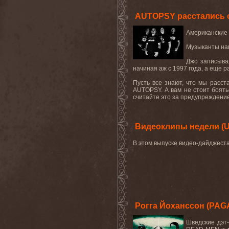
AUTOPSY расстались с
Американские
Музыканты
на
Джо записыва
начиная аж с 1997 года, а еще р
Пусть все знают, что мы расс
AUTOPSY
. А вам не стоит боят
считайте это за предупреждение"
Видеоклипы недели (U.
В этом выпуске видео-дайджест
Рогга Йоханссон (PAG
Шведские
дэт
-