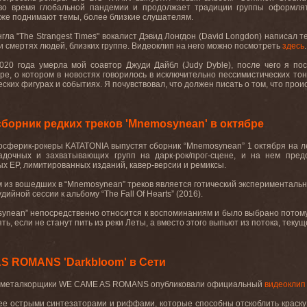
во время глобальной пандемии и продолжает традиции группы оформлят
же поднимают темы, более близкие слушателям.
гла "
The
Strangest
Times
" вокалист Дэвид Лонгдон (
David
Longdon
) написал т
и смертях людей, близких группе. Видеоклип на него можно посмотреть
здесь
.
2020 года умерла мой соавтор Джуди Дайбл (
Judy
Dyble
), после чего я по
ре, о котором в новостях говорилось в исключительно пессимистических тона
ских фигурах и событиях. Я почувствовал, что должен писать о том, что происх
борник редких треков 'Mnemosynean' в октябре
осферик-рокеры
KATATONIA
выпустят сборник
“Mnemosynean”
1 октября на 
адочных и захватывающих групп на дарк-рок/прог-сцене, и на нем пре
ых
EP
, лимитированных изданий, кавер-версии и ремиксы.
 из вошедших в “
Mnemosynean
” треков является готический экспериментальн
дийной сессии к альбому “
The
Fall
Of
Hearts
” (2016).
ynean
” непосредственно относится к воспоминаниям и было выбрано потому, ч
ь, если не станут пить из реки Леты, а вместо этого выпьют из потока, текущ
S ROMANS 'Darkbloom' в Сети
 металкорщики
WE
CAME
AS
ROMANS
опубликовали официальный
видеоклип
 ее острыми синтезаторами и риффами, которые способны отскоблить краску