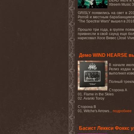
DEAD MEN
и
Xtreem Music
3
GRISLY
появились на свет в 201
Роггой и местным барабанщиком
"
The
Spectral
Wars
" вышел в 201
Прошло три года, в группе появ
привнесли в свой саунд еще бо
нарисовал
Хосе
Вивес
(José Vive
Демо WIND HEARSE вы
В начале июля
Релиз издан н
выполнил изве
Полный трекли
Сторона A
01. Flame in the Skies
02. Avanki Toroy
Сторона B
01. Witche's Arrows...
подробнее
Басист Леккси Фоккс 