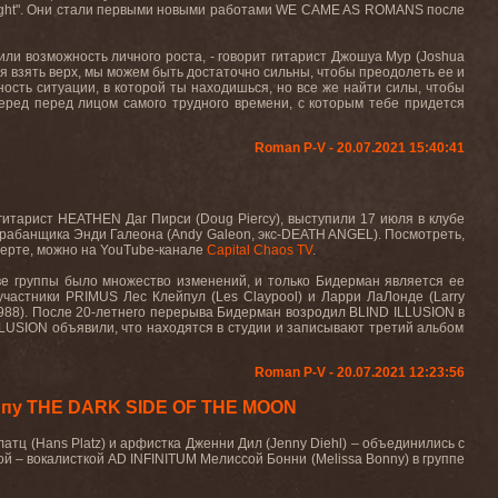
ght
". Они стали первыми новыми работами
WE
CAME
AS
ROMANS
после
ли возможность личного роста, - говорит гитарист Джошуа Мур (
Joshua
ся взять верх, мы можем быть достаточно сильны, чтобы преодолеть ее и
ность ситуации, в которой ты находишься, но все же найти силы, чтобы
перед перед лицом самого трудного времени, с которым тебе придется
Roman P-V - 20.07.2021 15:40:41
гитарист
HEATHEN
Даг
Пирси (
Doug Piercy
)
,
выступили 17 июля в клубе
арабанщика Энди Галеона (
Andy
Galeon
, экс-
DEATH
ANGEL
). Посмотреть,
церте, можно на
YouTube
-канале
Capital
Chaos
TV
.
аве группы было множество изменений, и только Бидерман является ее
 участники
PRIMUS
Лес Клейпул (
Les
Claypool
) и Ларри ЛаЛонде (
Larry
1988). После
20-
летнего
перерыва
Бидерман
возродил
BLIND ILLUSION
в
LLUSION
объявили, что находятся в студии и записывают третий альбом
Roman P-V - 20.07.2021 12:23:56
ппу THE DARK SIDE OF THE MOON
латц (
Hans Platz
) и арфистка Дженни Дил (
Jenny Diehl
) – объединились с
ной – вокалисткой
AD INFINITUM
Мелиссой Бонни (
Melissa Bonny
) в группе