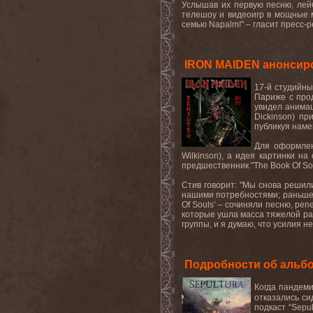
Услышав
их
первую
песню
,
лей
телешоу
и
видеоигр
в
мощные
семью
Napalm!" –
гласит
пресс
-
р
IRON MAIDEN анонсиро
17-
й
студийн
Париже с про
увидел анима
Dickinson
) пр
публикуя намек
Для оформлен
Wilkinson
), а идея картинки на
предшественник "
The
Book
Of
So
Стив говорит: "Мы снова реши
нашими потребностями; раньше в
Of
Souls
' – сочиняли песню, реп
которые ушла масса тяжелой раб
группы, и я думаю, что усилия н
Подробности об альб
Когда пандем
отказались си
подкаст “Sepu