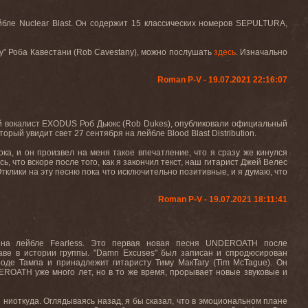
ейбле
Nuclear
Blast
. Он содержит 15 классических номеров
SEPULTURA
,
y
” Роба Кавестани (
Rob
Cavestany
), можно послушать
здесь
. Изначально
Roman P-V - 19.07.2021 22:16:07
й вокалист
EXODUS
Роб Дьюкс (
Rob
Dukes
), опубликовали официальный
который увидит свет 27 сентября на лейбле
Blood
Blast
Distribution
.
ка, и он произвел на меня такое впечатление, что я сразу же кинулся
, что вскоре после того, как я закончил текст, наш гитарист Джей Велес
Отклики на эту песню пока что исключительно позитивные, и я думаю, что
Roman P-V - 19.07.2021 18:11:41
"
на лейбле
Fearless.
Это первая новая песня
UNDEROATH
после
аве в истории группы. "
Damn
Excuses
" был записан и спродюсирован
роде Тампа и принадлежит гитаристу Тиму МакТагу (
Tim
McTague
). Он
EROATH
уже много лет, но в то же время, прорывает новые звуковые и
з ниоткуда. Оглядываясь назад, я бы сказал, что в эмоциональном плане