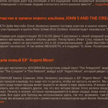
вогой, которую дает год изоляции, и это ощущение 'хочу взорваться' возник
е помещение с потными людьми и испытать нечто реально вместе"....
подробн
участие в записи нового альбома JOHN 5 AND THE CR
ETH
Дэйв Мастейн (
Dave
Mustaine
) принял гостевое участие в записи нового
е участвующего в группе Роба Зобми (
Rob
Zombie
). Альбом будет называться "
нтервью для радиостанции 95.5
KLOS
Джон 5 рассказал о своей грядущей ра
умного материала, какой я обычно делаю. Питер Крисс (
Peter
Criss
, первый б
 надеюсь, никто не расстроится, что я об этом рассказываю – Дэйв Мастейн п
звучит
так
классно
.
Я так люблю
MEGADETH
, и я подумал: 'О, боже. Посмотри
ли новый EP 'Argent Moon'
ик-дэт-металлисты INSOMNIUM выпустили новый сингл "The Antagonist", ви
ы "The Conjurer" и "The Reticent", войдут в EP "Argent Moon", который увидит
OMNIUM Ниило Севянен (Niilo Sevänen) рассказал о EP "Argent Moon": "Ко
ро пришли к выводу, что надо что-то делать, чтобы не застыть на месте. Мы
акого рода новая музыка может вырасти во мраке и горе карантина. И вскоре 
овать кое-что немного другое, так что все четыре песни этого релиза пре
вокал. Печаль и агония, которые прокрадываются в ваше сердце, когда ночи
угим. Все идеи для баллад мы использовали здесь, так что, возможно, там б
кольку мы впервые работали с режиссером и генератором идей Вилле Липиайнен
нее