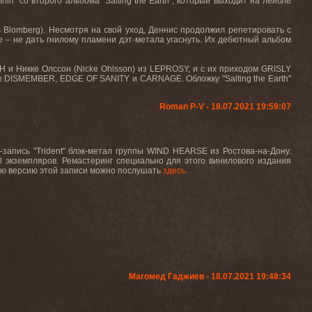
thin"
со второго альбома
"Salting the Earth"
, который выходит на лейбле
s
Blomberg
). Несмотря на свой уход, Деннис продолжил репетировать с
е – не дать гнилому пламени дэт-метала угаснуть. Их дебютный альбом
H
и Никке Олссон (
Nicke
Ohlsson
) из
LEPROSY
, и с их приходом
GRISLY
е
DISMEMBER
,
EDGE
OF
SANITY
и
CARNAGE
. Обложку
"Salting the Earth"
Roman P-V - 18.07.2021 19:59:07
запись "Trident" блэк-метал группы WIND HEARSE из Ростова-на-Дону.
0 экземпляров. Ремастеринг специально для этого винилового издания
ую версию этой записи можно послушать
здесь
.
Магомед Гаджиев - 18.07.2021 19:48:34