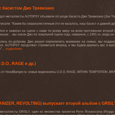
 басистом Джо Тревизано
 дэт-металлисты
AUTOPSY
объявили об уходе басиста Джо Тревизано (
Joe
Tr
писали
: "
Каким
бы
сюрреалистичным
это
не
казалось
,
наш
басист
и
давний др
лся и зажигал на сцене с нами по всему миру на всем протяжении второй
аньше… мы знали Джо по локальной сцене года, наверное, с 1991-го, когда он
тались по-доброму. Джо решил переключить внимание на семью, мы поддер
ься,
AUTOPSY
продолжат стремиться вперед, и мы будем держать вас в кур
....
подробнее
D.O., RAGE и др.)
а от HeadBanger.ru: новые видеоклипы U.D.O, RAGE, WITHIN TEMPTATION, 
ANIZER, REVOLTING) выпускает второй альбом с GRISL
металлисты
GRISLY,
один
из
множества
проектов
Рогги
Йоханссона
(Rogga