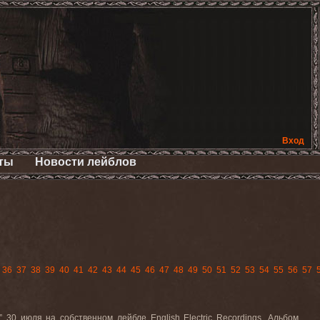
Вход
ты
Новости лейблов
36
37
38
39
40
41
42
43
44
45
46
47
48
49
50
51
52
53
54
55
56
57
” 30
июля
на
собственном
лейбле
English Electric Recordings.
Альбом