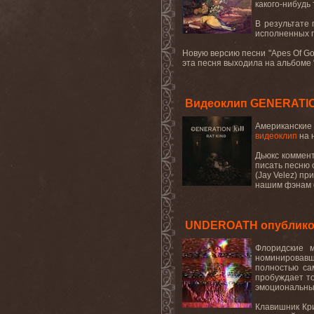
какого-нибудь
В результате
исполненных п
Новую версию песни "
Apes
Of
G
эта
песня
выходила
на
альбоме
Видеоклип GENERATION 
Американские
видеоклип
на 
Дьюкс коммент
писать песню о
(
Jay
Velez
) пр
нашим фэнам о
UNDEROATH опубликов
Флоридские
номинировавш
полностью са
пробуждает т
эмоциональны
Клавишник Кри