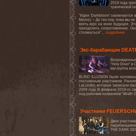
2019 года гру
трагической г
"Идея '
Darkbloom
' заключается 
Moore
). – До тех пор, пока мы 
взять курс на иное будущее. Эт
преодолеть сопротивление. Она
столкнуться"....
подробнее
Экс-барабанщик DEAT
Возрожденны
“Holy Diver”
в 
как группа ис
BLIND
ILLUSION
были основаны
постоянным участником. Ранн
LaLonde
), которые записали ба
2009
году
.
В феврале 2019-го с
под рабочим названием “
Wrath
O
Участники FEUERSCHW
Двое
участник
барабанщико
THE DARK SID