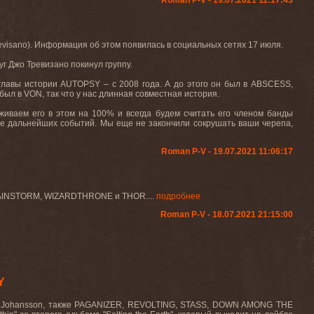
Roman P-V - 19.07.2021 11:17:43
evisano
). Информация
об
этом
появилась
в
социальных
сетях
17
июля
.
уг
Джо
Тревизано
покинул
группу
.
 главы истории
AUTOPSY
– с 2008 года. А до этого он был в
ABSCESS
,
 был в
VON
, так что у нас длинная совместная история.
живаем его в этом на 100% и всегда будем считать его членом банды
се дальнейших событий. Мы еще не закончили сокрушать ваши черепа,
Roman P-V - 19.07.2021 11:06:17
BRAINSTORM, WIZARDTHRONE и THOR....
подробнее
Roman P-V - 18.07.2021 21:15:00
Y
 Johansson, также PAGANIZER, REVOLTING, STASS, DOWN AMONG THE