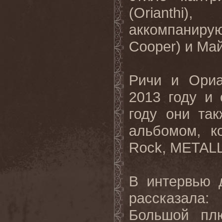
(Orianthi)
аккомпаниру
Cooper) и Май
Ричи и Ориа
2013 году и
году они та
альбомом, к
Rock, METAL
В интервью 
рассказала:
Большой пл