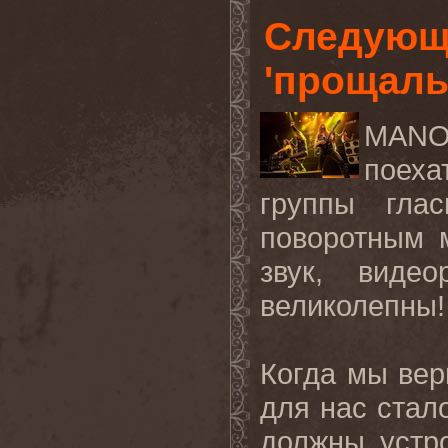
Следующ
'прощал
MAN
поеха
группы глас
поворотным 
звук
,
виде
великолепны
!
Когда мы вер
для нас стал
должны устр