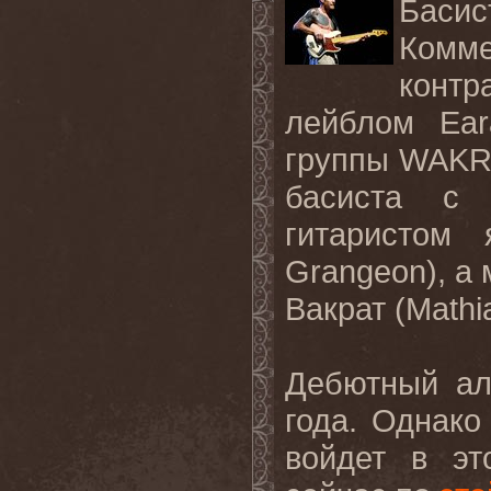
Баси
Комм
конт
лейблом
Ear
группы
WAKR
басиста с 
гитаристом 
Grangeon
), 
Вакрат (
Mathi
Дебютный ал
года. Однако
войдет в эт