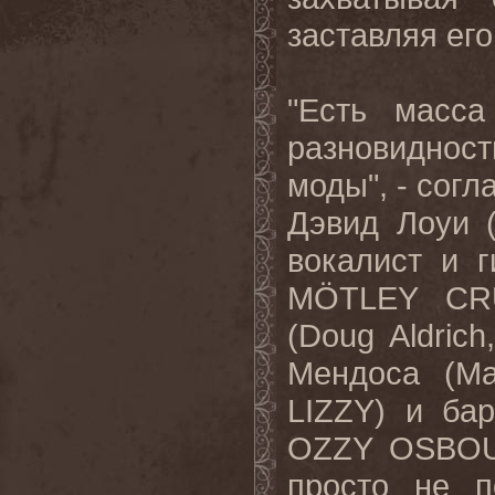
заставляя его
"Есть масса
разновидност
моды", - согл
Дэвид Лоуи 
вокалист и 
M
Ö
TLEY
CR
(
Doug
Aldrich
Мендоса (
Ma
LIZZY
) и ба
OZZY
OSBO
просто не п