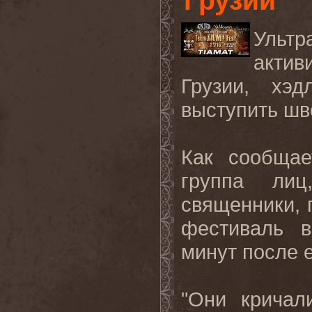
Грузии
Ульт
акти
Грузии, хэ
выступить шв
Как сообща
группа лиц
священники, 
фестиваль в
минут после е
"Они кричал