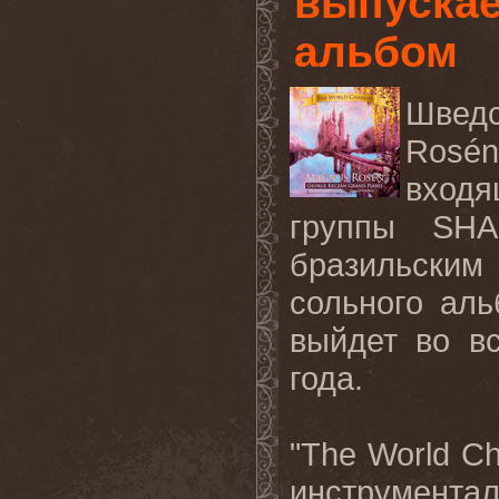
выпускае
альбом
Шведс
Rosén
входя
группы SHA
бразильским
сольного аль
выйдет во в
года.
"The World C
инструмента