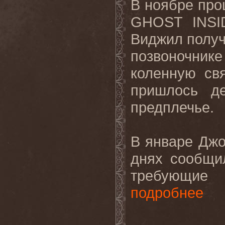
В ноябре про
GHOST
INSI
Виджил получ
позвоночник
коленную св
пришлось д
предплечье.
В январе Джо
днях сообщил
требующие 
подробнее