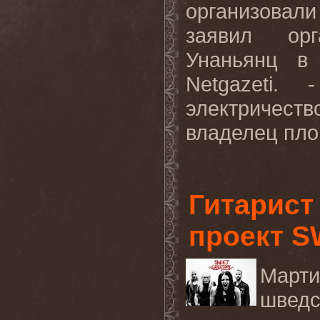
организовал
заявил орг
Унаньянц в 
Netgazeti
. -
электричест
владелец пл
Гитарист
проект 
Марти
швед