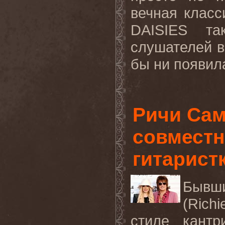
вечная класс
DAISIES
та
слушателей в
бы ни появила
Ричи Сам
совместн
гитарист
Бывши
(Rich
стиле кантр