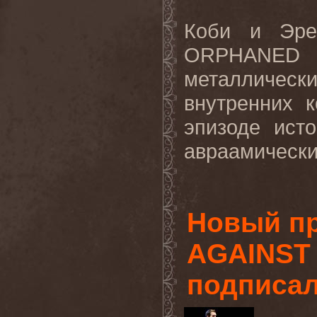
Коби и Эре
ORPHANED
металлическ
внутренних 
эпизоде ист
авраамических
Новый пр
AGAINST
подписал