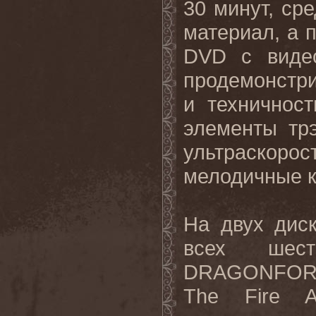
30 минут, ср
материал, а 
DVD с видео
продемонстр
и техничнос
элементы тр
ультраскорос
мелодичные к
На двух дис
всех шест
DRAGONFO
The
Fire