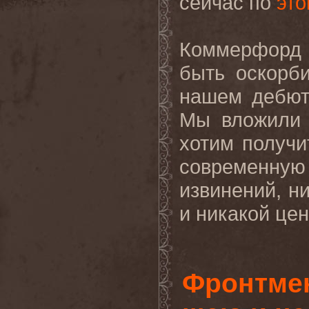
сейчас по
это
Коммерфорд с
быть оскорб
нашем дебю
Мы вложили 
хотим получи
современную 
извинений, н
и никакой це
Фронтмен