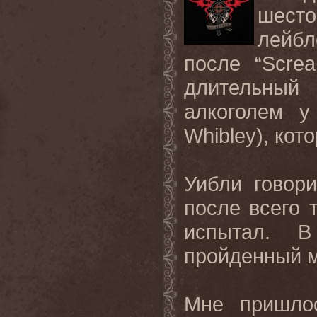
шесто
лейбл
после “Screa
длительный
алкоголем у
Whibley), кот
Уибли говор
после всего 
испытал. В
пройденный м
Мне пришлос