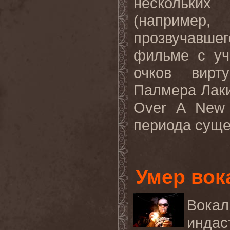
нескольких
(например,
прозвучавш
фильме с уч
очков вирт
Палмера Лаки
Over
A
New
периода суще
Умер вок
Вокал
индас