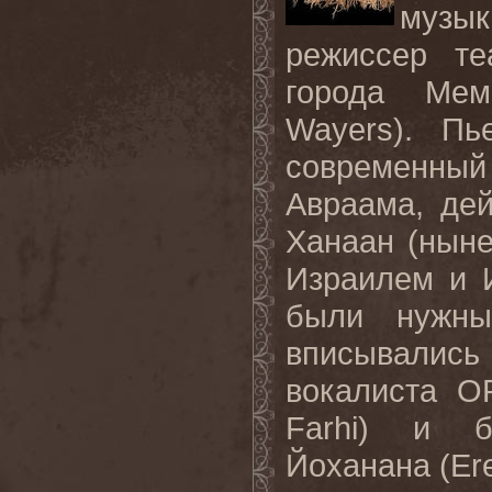
музы
режиссер те
города Мем
Wayers
). Пь
современны
Авраама
,
дей
Ханаан
(
ныне
Израилем и 
были нужн
вписывались 
вокалиста
OR
Farhi)
и б
Йоханана
(Er