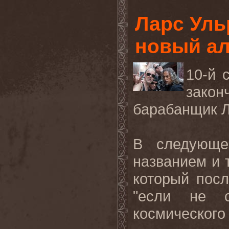
Ларс Уль
новый а
10-й 
зако
барабанщик Л
В следующе
названием и 
который посл
"если не с
космического 