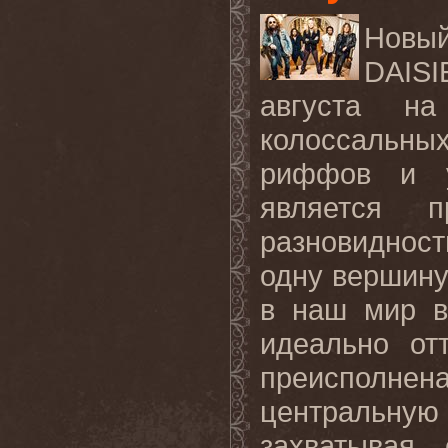
Новы
DAISI
августа 
колоссальн
риффов и у
является п
разновидност
одну вершину 
в наш мир в
идеально от
преисполнен
центральну
захватывая