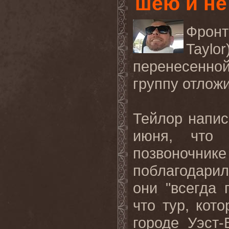
шею и не
Фрон
Taylor
перенесенно
группу отложи
Тейлор напис
июня, что 
позвоночник
поблагодари
они "всегда 
что тур, кот
городе Уэст-