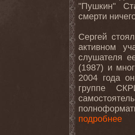
"Пушкин" С
смерти ничег
Сергей стоя
активном уч
слушателя е
(1987) и мно
2004 года о
группе СКР
самостоя
полноформат
подробнее