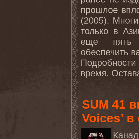
прошлое впло
(2005). Мног
только в Аз
еще пять 
обеспечить в
Подробност
время. Остава
SUM 41 в
Voices’ в
Канад