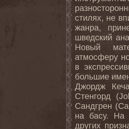
разносторон
стилях, не в
жанра, прин
шведский ана
Новый мат
атмосферу н
в экспресси
большие имен
Джордж Кеча
Стенгорд (Jo
Сандгрен (Car
на басу. На
других призн