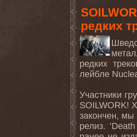
SOILWOR
редких т
Шве
мета
редких трек
лейбле
Nuclea
Участники гр
SOILWORK
! 
закончен, мы
релиз. '
Death
ранее не изд