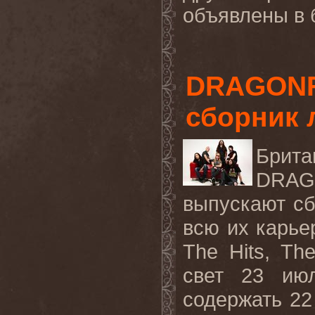
объявлены в 
DRAGONF
сборник 
Брит
DRA
выпускают сб
всю их карье
The
Hits
,
Th
свет 23 и
содержать 22