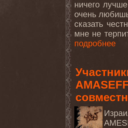
ничего лучше 
очень любишь
сказать честн
мне не терпит
подробнее
Участни
AMASEFF
совместн
Изра
AMESE