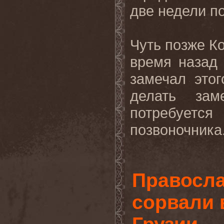
две недели п
Чуть позже К
время назад
замечал это
делать зам
потребует
позвоночника.
Правосл
сорвали 