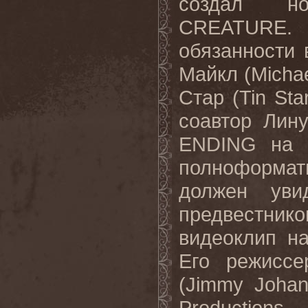
создал н
CREATURE
обязанности 
Майкл
(Micha
Стар
(Tin Sta
соавтор Лин
ENDING
на 
полноформа
должен уви
предвестнико
видеоклип н
Его режисс
(
Jimmy
Joha
Productions
.