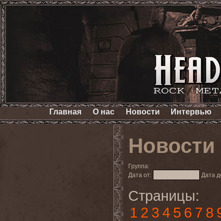
Главная
О нас
Новости
Интервью
Новости
Группа:
Дата от:
Дата д
Страницы:
1
2
3
4
5
6
7
8