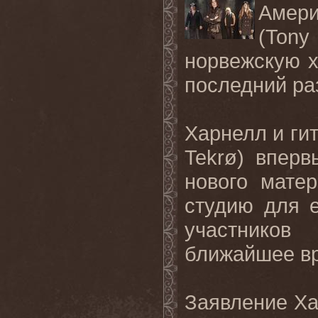
Амер
(Ton
норвежскую х
последний ра
Харнелл и гит
Tekrø) вперв
нового мате
студию для 
участнико
ближайшее в
Заявление Ха