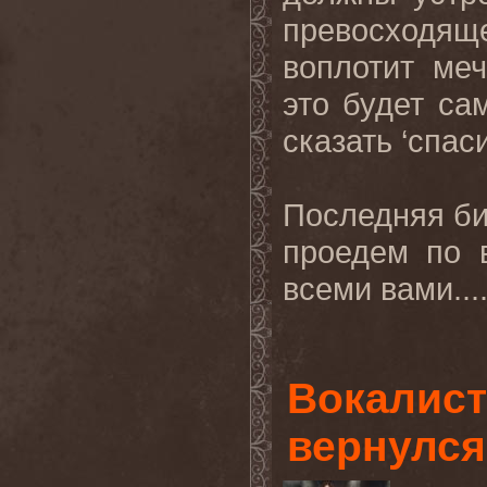
превосходяще
воплотит ме
это будет са
сказать ‘спаси
Последняя би
проедем по 
всеми вами...
Вокалист
вернулся