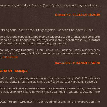
ьбома сделал Марк Айерле (Marc Ayerle) в студии Klangmanufaktur....
Roman P-V - 11.04.2024 11:25:40
ang Your Head” и “Rock Of Ages”, умер 9 апреля в возрасте 60 лет.
 него был ряд серьезных проблем со здоровьем, обострившихся во время
авало лишь 10 процентов необходимой крови с левой стороны), а потом
й, однако затем его здоровье вновь ухудшилось.
 площади города Балинген на юге Германии. В начале нулевых фестиваль
 хотя в десятых годах XXI века его популярность несколько уменьшилась,
..
подробнее
Roman P-V - 11.04.2024 10:42:20
ало от пожара
vete” (“Hell”) и принадлежавший покойному гитаристу MAYHEM Ойстену
 что материалы, связанные с историей блэк-метала, утрачены навсегда.
н, пришлось эвакуировать из-за повалившего из него дыма, и на место
 известно, что стало причиной возгорания. В полиции сообщают, что
Осло Роберт Гудмундсен (Robert Gudmundsen). По его словам, один из