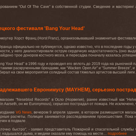
ованием “Out Of The Cave” в собственной студии. Сведение и мастеринг ал
цкого фестиваля 'Bang Your Head'
моутер Хорст Франц (Horst Franz), организовывавший знаменитые фестивали “B
ранца официально не публикуется, однако известно, что в последние годы у
ности, у него диагностировали острую сердечную недостаточность (оно выд
айдено трое доноров костного мозга, и пересадка поначалу казалась успешно
ng Your Head” в 1996 году и проводил его вплоть до 2019 года на рыночной
такими раскрученными брендами, как “Wacken Open Air” и “Summer Breeze”, и
бирал на свои мероприятия солидный состав тяжелых артистов высшей лиги..
надлежавшего Евронимусу (MAYHEM), серьезно пострад
агазин “Neseblod Records” в Осло (Норвегия), ранее известный как “Hel
ein Aarseth, он же Euronymous), серьезно пострадал от пожара. Не исключено,
 издание
VG News
, вечером 9 апреля здание, в котором размещается магази
рные расчеты. Полиция занимается расследованием происшествия. Пока не
ечен в подвале.
точно быстро", - заявил представитель Пожарной и спасательной службы 
 надышался дыма, и медики оказали ему помощь на месте....
подробнее