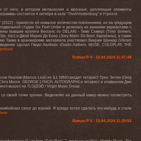
и от него, в котором меланхолия и мрачные, цепляющие элементы
аммы состоится 4 октября в зале “TivoliVredenburg” в Утрехте.
I" (2022) - принесли ей немалое количество поклонников, но на грядущем
одвальной студии Six Feet Under и делилась их ранними вариантами с
ечены бывшие коллеги Весселс по DELAIN - Тимо Сомерс (Timo Somers,
je, бас) и Джой Марин Де Боер (Joey Marin De Boer, барабаны), а также
укю Также в аранжировке материала участвовал Викрам Шанкар (Vikram
 сведение сделал Гвидо Аалберс (Guido Aalbers, MUSE, COLDPLAY, THE
робнее
Roman P-V - 10.04.2024 11:47:48
м Леалом (Marcos Leal) из ILL NINO входят гитарист Грен Энтин (Greg
 (Chris Moore, GEORGE LYNCH, AUTOGRAPH) и гитарист и клавишник Джо
ингл вышел на TLG|ZOID / Virgin Music Group.
со своей точки зрения. Видеоклип на данный кавер можно посмотреть
ковбойских сапог до корней. Я всегда хотел сделать что-нибудь в стиле
бнее
Roman P-V - 10.04.2024 11:20:54