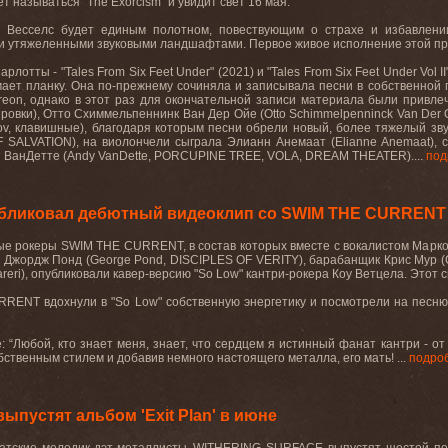
т называться "The Exorcism" и увидит свет 16 мая.
 Весселс будет единым полотном, повествующим о страхе и избавлени
 утяжеленными звуковыми ландшафтами. Первое живое исполнение этой прогр
тты - "Tales From Six Feet Under" (2021) и "Tales From Six Feet Under Vol I
ает планку. Она по-прежнему сочиняла и записывала песни в собственной п
reon, однако в этот раз для окончательной записи материала были привл
овки), Отто Схиммельпеннинк Ван Дер Ойе (Otto Schimmelpenninck Van Der Oi
ov, клавишные), благодаря которым песни обрели новый, более тяжелый зв
F SALVATION), на виолончели сыграла Элианн Анемаат (Elianne Anemaat),
и ВанДетте (Andy VanDette, PORCUPINE TREE, VOLA, DREAM THEATER)....
под
публиковал дебютный видеоклип со SWIM THE CURRENT
е рокеры SWIM THE CURRENT, в состав которых вместе с вокалистом Маркосо
ст Джордж Понд (George Pond, DISCIPLES OF VERITY), барабанщик Крис Мур
reri), опубликовали кавер-версию "So Low" кантри-рокера Коу Ветцела. Этот с
RENT вдохнули в "So Low" собственную энергетику и посмотрели на песню 
: “Любой, кто знает меня, знает, что сердцем я истинный фанат кантри - от 
бственным стилем и добавив немного настоящего металла, его мать! ...
подро
пустят альбом 'Exit Plan' в июне