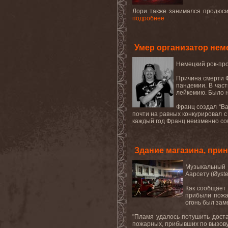
Лори также занимался продюсир
подробнее
Умер организатор неме
Немецкий рок-про
Причина смерти Ф
пандемии. В част
лейкемию. Было н
Франц создал “Ba
почти на равных конкурировал с 
каждый год Франц неизменно со
Здание магазина, при
Музыкальный м
Аарсету (Øyst
Как сообщает
прибыли пожа
огонь был зам
"Пламя удалось потушить доста
пожарных, прибывших по вызову,