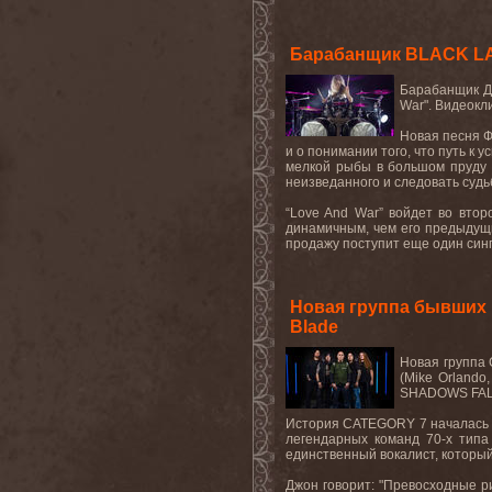
Барабанщик BLACK LA
Барабанщик Дж
War". Видеокл
Новая песня Ф
и о понимании того, что путь 
мелкой рыбы в большом пруду и
неизведанного и следовать суд
“Love And War” войдет во вто
динамичным, чем его предыдущи
продажу поступит еще один сингл "
Новая группа бывших 
Blade
Новая группа
(Mike Orland
SHADOWS FALL)
История CATEGORY 7 началась с 
легендарных команд 70-х типа
единственный вокалист, который
Джон говорит: "Превосходные р