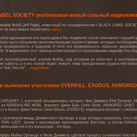
BEL SOCIETY опубликовал новый сольный видеоклип '
ефф Фэбб (Jeff Fabb), известный по сотрудничеству с BLACK LABEL SOCIE
ип на него можно посмотреть
здесь
.
эбба вдохновлена его переездом в Лос-Анджелес после окончания старшей школ
к успеху часто обозначен многочисленными препятствиями, которые необходи
 неуверенность в будущем. И хотя эта неуверенность приносит дискомфор
ьбе. В видеоклипе этот призыв иллюстрируется панорамными кадрами Лос-Ан
рой полноформатный альбом Фэбба, над которым он работает в настояще
е работы, а в его основе будет лежать тема преодоления трудностей благод
Into Thin Air"....
подробнее
и нынешних участников OVERKILL, EXODUS, ARMORED S
 CATEGORY 7, в которой объединились гитарист Фил Деммел (Phil Demmel, 
o, ex-ADRENALINE MOB), вокалист Джон Буш (John Bush, ARMORED SAINT, e
 и басист Джек Гибсон (Jack Gibson, EXODUS), подписала контракт с лейблом
разговоров между Деммелом и Орландо, в ходе которых оказалось, что у обо
 THIN LIZZY. Затем к разговорам присоединился Биттнер, а потом Гибсон
 вписывается в эту концепцию - это Буш.
иффы Майка Орландо и Фила Деммела сделали процесс сочинения текстов н