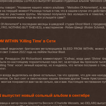
огрессив-рокеры LEPROUS выпустят восьмой студийный альбом “Melodies Of At
пы говорят: "Название нашего нового альбома - “Melodies Of Atonement’, и, к
 на текущий момент! Разница только в том, что в нашем случае это действ
ому из участников группы. Материал получился без излишеств и тяжелее,
терпением ждем, когда вы все услышите сами”!
Of Atonement” в последние месяцы в шведской студии Ghost Ward с продюсер
LYRO, NOTHING BUT THIEVES), а мастерингом - Робин Шмидт (Robin Schmidt
WITHIN 'Killing Time' в Сети
e”, новый видеоклип британских металкорщиков BLEED FROM WITHIN, можно
 свет 3 июня 2022 года на лейбле Nuclear Blast.
и Ричардсон (Ali Richardson) комментирует: “Сейчас, когда цикл ‘Shrine‘ бл
была по-настоящему поразительная пара лет, за которые мы проехали тысяч
Killing Time‘ носит личный характер, но я надеюсь, что четкое послание о то
чтет.
я всегда выделялась на фоне остальных, так что здорово, что для нее наход
липом. Он был снят и смонтирован нашим близким другом Томом Армстронго
монтаж понравится вам так же сильно, как и вам. Настоящее чествование пути
N выпустит новый сольный альбом в сентябре
евица и автор песен Шарлотта Весселс (Charlotte Wessels, экс-DELAIN) выпу