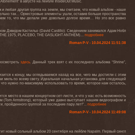
onement” в августе на лейбле InsideOut Music.
ак и любая другая группа на земле, мы считаем, что новый альбом - наше
ительно так… Оркестровые элементы ушли, оставив больше пространства
 чем то, что мы делали уже довольно долгое время… Но это все равно
ом Дэвидом Кастильо (David Castillo). Сведением занимался Адам Нобл
, THE 1975, PLACEBO, THE GASLIGHT ANTHEM)....
подробнее
Roman P-V - 10.04.2024 11:51:38
 посмотреть
здесь
. Данный трек взят с их последнего альбома “Shrine”,
изится к концу, мы оглядываемся назад на все, чего мы достигли с этим
и миль по всему свету. Идеальная начальная установка для следующей
м, что нужно по-максимуму использовать то время, которое нам осталось,
ится место в нашем концертном сет-листе, и что у нас есть возможность
м (Tom Armstrong), который уже давно выступает нашим видеографом и
, пройденного группой за последние пару лет!”...
подробнее
Roman P-V - 10.04.2024 11:49:08
стит новый сольный альбом 20 сентября на лейбле Napalm. Первый сингл