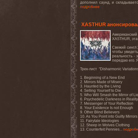
дополнил саунд, и складываетс
подробнее
XASTHUR анонсировали 
Американский
XASTHUR, эта 
Свежий сингл 
чтобы увидеть
реальность - э
передаю его. 
Трек-лист "Disharmonic Variatio
1. Beginning of a New End
2. Mirrors Made of Misery
3. Haunted by the Living
4. Selling Yourself to Die
5. Who Will Smash the Mirror of Li
6. Psychedelic Darkness in Reality
7. Messenger of Your Reflection
8. Your Existence Is not Enough
9. Other Blind Believers
10. As You Point into Guilty Mirrors
11. Fairytale Ideologies
12. Sheep in Wolves Clothing
13. Counterfeit Pennies...
подроб