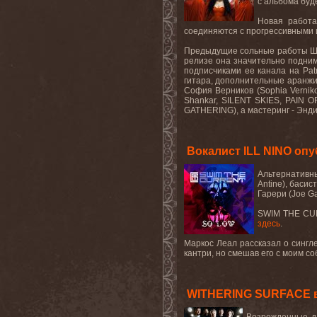
с альбома буде
Новая работа
соединяются с прогрессивными и
Предыдущие сольные работы Шарло
релизе она значительно подним
подписчиками ее канала на Pat
гитара, дополнительные аранжир
София Верников (Sophia Vernik
Shankar, SILENT SKIES, PAIN O
GATHERING), а мастеринг - Энд
Вокалист ILL NINO о
Альтернативны
Antine), баси
Гарери (Joe Ga
SWIM THE CUR
здесь
.
Маркос Леал рассказал о сингле
кантри, но смешав его с моим со
WITHERING SURFACE вы