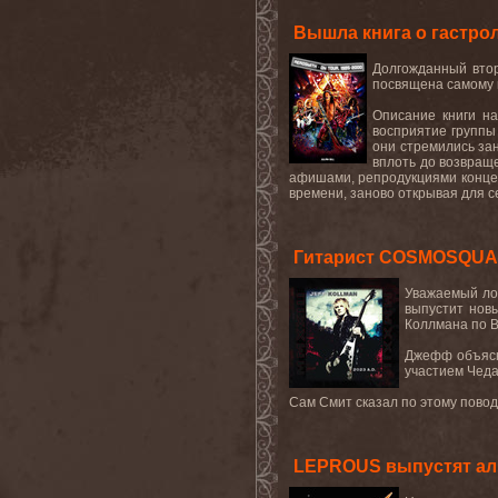
Вышла книга о гастрол
Долгожданный втор
посвящена самому 
Описание книги н
восприятие группы 
они стремились за
вплоть до возвращ
афишами, репродукциями конце
времени, заново открывая для с
Гитарист COSMOSQUAD
Уважаемый ло
выпустит нов
Коллмана по B
Джефф объясн
участием Чеда
Сам Смит сказал по этому поводу
LEPROUS выпустят альб