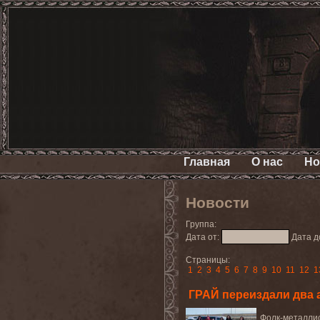
Главная
О нас
Но
Новости
Группа:
Дата от:
Дата д
Страницы:
1
2
3
4
5
6
7
8
9
10
11
12
1
ГРАЙ переиздали два 
Фолк-металлис