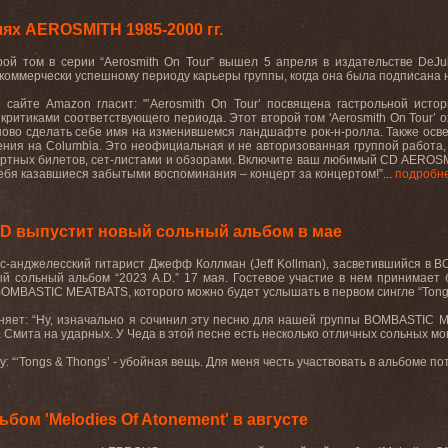
ях AEROSMITH 1985-2000 гг.
ой том в серии “
Aerosmith
On
Tour
” вышел 5 апреля в издательстве
DeJu
коммерчески успешному периоду карьеры группы, когда она была подписана 
а сайте
Amazon
гласит: "’
Aerosmith
On
Tour
’ посвящена гастрольной исто
критиками соответствующего периода. Этот второй том '
Aerosmith
On
Tour
’ 
ново сделать себе имя на изменившемся ландшафте рок-н-ролла. Также осве
ения на
Columbia
. Это неофициальная и не авторизованная группой работа,
ртных билетов, сет-листами и обзорами. Включите ваш любимый
CD
AEROS
ебя казавшиеся забытыми воспоминания – концерт за концертом!”...
подробн
 выпустит новый сольный альбом в мае
с-анджелесский гитарист Джефф Коллман (Jeff Kollman), засветившийся в
ый сольный альбом “2023 A.D.” 17 мая. Гостевое участие в нем принимае
OMBASTIC MEATBATS, которого можно будет услышать в первом сингле “Tongs
яет: “Ну, изначально я сочинил эту песню для нашей группы BOMBASTIC ME
 Смита на ударных. У Чеда в этой песне есть несколько отличных сольных мом
: “‘Tongs & Thongs’ - убойная вещь. Для меня честь участвовать в альбоме п
ом 'Melodies Of Atonement' в августе