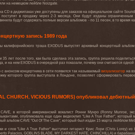
ли на немецком лейбле Noizgate.
а CD в диджипаках уже доступены для заказов на официальном сайте Sound
 поступят в продажу через 2-3 месяца. Они будут изданы ограниченным
винила будут содержать полные версии альбомов - по 11 песен, в то время ка
нцертную запись 1989 года
 калифорнийского трэша EXODUS выпустят архивный концертный альбом "Britis
 35 лет после того, как была сделана эта запись, группа решила поделиться
да, и на нем EXODUS в очередной раз показали, почему они считаются одной 
 с анонсом концертника в сети появился так называемый
визуализатор
на вз
ржку которого группа выступала в Лондоне, позволяет сформировать перво
AL CHURCH, VICIOUS RUMORS) опубликовал дебютный 
 CAVE, в которой американский вокалист Ронни Мунро (Ronny Munroe, 
ыкантами, опубликовала еще один видеоклип "Like A True Father", который
й альбом CAVE "Out Of The Cave", который был издан 15 марта лейблом Meta
и и слов "Like A True Father" выступил гитарист Крис Лори (Chris Lorey) 
erto Palacios, GOBLINS BLADE, MY DARKEST HATE, CHINCHILLA) и барабанщи