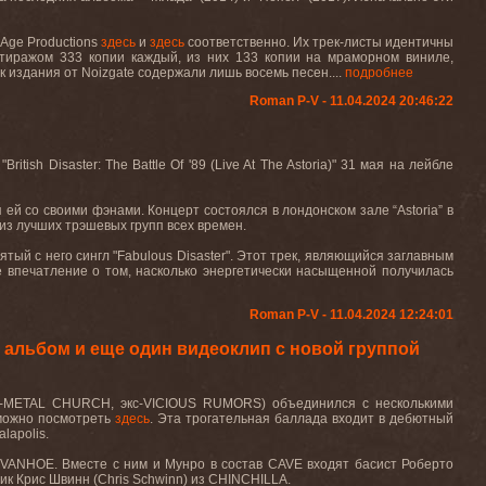
Age Productions
здесь
и
здесь
соответственно. Их трек-листы идентичны
 тиражом 333 копии каждый, из них 133 копии на мраморном виниле,
к издания от Noizgate содержали лишь восемь песен....
подробнее
Roman P-V - 11.04.2024 20:46:22
h Disaster: The Battle Of '89 (Live At The Astoria)" 31 мая на лейбле
 ей со своими фэнами. Концерт состоялся в лондонском зале “Astoria” в
из лучших трэшевых групп всех времен.
ятый с него сингл "Fabulous Disaster". Этот трек, являющийся заглавным
е впечатление о том, насколько энергетически насыщенной получилась
Roman P-V - 11.04.2024 12:24:01
альбом и еще один видеоклип с новой группой
экс-METAL CHURCH, экс-VICIOUS RUMORS) объединился с несколькими
 можно посмотреть
здесь
. Эта трогательная баллада входит в дебютный
lapolis.
из IVANHOE. Вместе с ним и Мунро в состав CAVE входят басист Роберто
к Крис Швинн (Chris Schwinn) из CHINCHILLA.