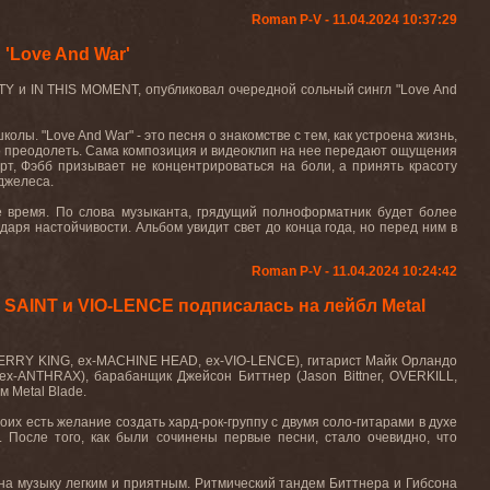
Roman P-V - 11.04.2024 10:37:29
Love And War'
TY и IN THIS MOMENT, опубликовал очередной сольный сингл "Love And
ы. "Love And War" - это песня о знакомстве с тем, как устроена жизнь,
мо преодолеть. Сама композиция и видеоклип на нее передают ощущения
т, Фэбб призывает не концентрироваться на боли, а принять красоту
джелеса.
е время. По слова музыканта, грядущий полноформатник будет более
аря настойчивости. Альбом увидит свет до конца года, но перед ним в
Roman P-V - 11.04.2024 10:24:42
AINT и VIO-LENCE подписалась на лейбл Metal
KERRY KING, ex-MACHINE HEAD, ex-VIO-LENCE), гитарист Майк Орландо
x-ANTHRAX), барабанщик Джейсон Биттнер (Jason Bittner, OVERKILL,
 Metal Blade.
их есть желание создать хард-рок-группу с двумя соло-гитарами в духе
. После того, как были сочинены первые песни, стало очевидно, что
а музыку легким и приятным. Ритмический тандем Биттнера и Гибсона