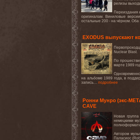
релизы выходи
Переиздания н
оригиналам. Виниловые версии
остальные 200 - на чёрном. Оба 
EXODUS выпускают ко
Первопроходцы
Nuclear Blast.
По прошествии
марте 1989 го
Одновременно
на альбоме 1989 года, в подде
запись....
подробнее
Ронни Мунро (экс-MET
CAVE
Новая группа
немецкими муз
полноформатны
Автором музык
Паласиос (Rob