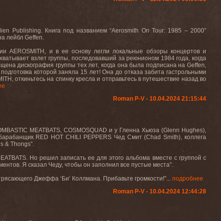
lien
Publishing
. Книга под названием “
Aerosmith
On
Tour
: 1985 – 2000”
на лейбл
Geffen
.
рии
AEROSMITH
, и в ее основу легли локальные обзоры концертов и
охватывает взлет группы, последовавший за реюнионом 1984 года, когда
щена дискография группы тех лет, когда она была подписана на
Geffen
,
 подготовка которой заняла 15 лет! Она до отказа забита гастрольными
MITH
, откиньтесь на спинку кресла и отправьтесь в путешествие назад во
ее
Roman P-V - 10.04.2024 21:15:44
 BOMBASTIC MEATBATS, COSMOSQUAD и у Гленна Хьюза (Glenn Hughes),
т барабанщик RED HOT CHILI PEPPERS Чед Смит (Chad Smith), коллега
 & Thongs”.
ATBATS. Но решил записать ее для этого альбома вместе с группой с
ентов. Я сказал Чеду, чтобы он заполнил все пустые места”.
отрясающего Джеффа ‘Би’ Коллмана. Прибавьте громкости!”...
подробнее
Roman P-V - 10.04.2024 12:44:28