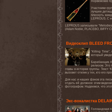
Норвежские пр
Участники груп
лучшее детище
блеснуть кажд
LEPROUS. С не
LEPROUS записывали “Melodies 
(Adam Noble, PLACEBO, BIFFY C
Видеоклип BLEED FROM 
“Killing Tim
который увидел
Барабанщик Ал
релизом. Это 
главы в истории группы. Текст ‘
вызовет отклик у тех, кто его про
Для нас и наших фэнов эта песн
отдать ей должное этим видеок
фотографом. Надеемся, что этот 
Экс-вокалистка DELAI
Голландская п