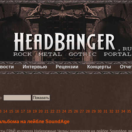
вости
Интервью
Рецензии
Концерты
Отче
о:
3
14
15
16
17
18
19
20
21
22
23
24
25
26
27
28
29
30
31
32
33
34
35
альбома на лейбле SoundAge
ты ГРАЙ из города Набережные Челны переиздали на лейбле SoundAge два п