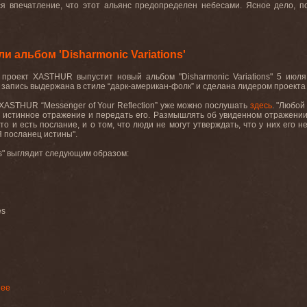
я впечатление, что этот альянс предопределен небесами. Ясное дело, по
альбом 'Disharmonic Variations'
 проект XASTHUR выпустит новый альбом "Disharmonic Variations" 5 июля
запись выдержана в стиле “дарк-американ-фолк” и сделана лидером проекта 
XASTHUR “Messenger of Your Reflection” уже можно послушать
здесь
. "Любой
 истинное отражение и передать его. Размышлять об увиденном отражении, 
то и есть послание, и о том, что люди не могут утверждать, что у них его не
Я посланец истины".
ns" выглядит следующим образом:
es
нее