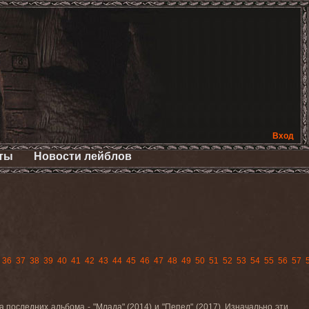
Вход
ты
Новости лейблов
36
37
38
39
40
41
42
43
44
45
46
47
48
49
50
51
52
53
54
55
56
57
оследних альбома - "Млада" (2014) и "Пепел" (2017). Изначально эти