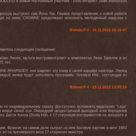
POODLES) и новый постоянный участник - соло-гитарист Лове Магнуссон
одюсера выступил сам Йона Тее. Первое представление о новой работе
удя по нему, CROWNE продолжают исполнять мелодичный хард-рок с
Roman P-V - 16.11.2022 10:10:47
явилось следующее сообщение:
Фабио Лионе, мульти-инструменталист и композитор Люка Турилли и их
5 лет.
IONE RHAPSODY, они закроют эту главу в своей карьере навсегда. Перед
аждый вечер будут исполнять программу ‘Greatest Hits’, состоящую из
Roman P-V - 15.11.2022 13:55:10
м по индивидуальному заказу. Достаточно вспомнить видеоклип “
Legs
”
 вокруг своей оси. Очередной эксцентричной выходкой этих бородачей
ого Дасти Хилла (
Dusty
Hill
), с 17-струнным инструментом на концерте в
ции, Фрэнсис на самом деле сыграл на нем басовую партию в хите 1983
, из-за чрезмерного веса 17-струнного монстра.