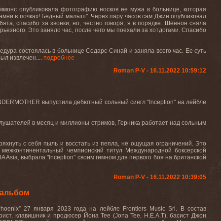
иммонс опубликовала фотографию носков ее мужа в больнице, которая
амни в почках! Бедный малыш". Через пару часов сам Джин опубликовал
ята, спасибо за звонки, но, честно говоря, я в порядке. Шеннон сняла
рьезного. Это заняло час, после чего мы поехали за хотдогами. Спасибо
дура состоялась в больнице Седарс-Синай и заняла всего час. Ее суть
ыл извлечен....
подробнее
Roman P-V - 16.11.2022 10:59:12
UNDERMOTHER выпустила дебютный сольный сингл "Inception" на лейбле
ушателей в месяц и миллионы стримов, Герника работает над сольным
тряхнуть с себя пыль и восстать из пепла, не ощущая ограничений. Это
а межконтинентальный чемпионский титул Международной боксерской
Asia, выбрала "Inception" своим гимном для первого боя на британской
Roman P-V - 16.11.2022 10:39:05
 альбом
enix” 27 января 2023 года на лейбле Frontiers Music Srl. В состав
рист, клавишник и продюсер Йона Тее (Jona Tee, H.E.A.T), басист Джон