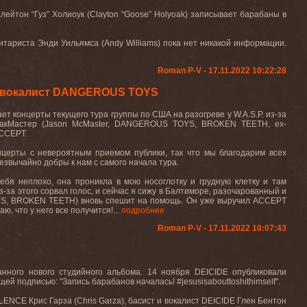
Клейтон “Гуз” Холиоук (Clayton “Goose” Holyoak) записывает барабаны в
 гитариста Энди Уильямса (Andy Williams) пока нет никакой информации.
Roman P-V - 17.11.2022 10:22:28
ет вокалист DANGEROUS TOYS
 концерты текущего тура группы по США на разогреве у W.A.S.P. из-за
н МакМастер (Jason McMaster, DANGEROUS TOYS, BROKEN TEETH, ex-
ACCEPT.
нцерты с невероятным приемом публики, так что мы благодарим всех
езвычайно добры к нам с самого начала тура.
ебя неплохо, она проникла в мою носоглотку и грудную клетку и там
з-за этого сорвал голос, и сейчас я сижу в Балтиморе, разочарованный и
S, BROKEN TEETH) вновь спешит на помощь. Он уже выручил ACCEPT
ю, что у него все получится!...
подробнее
Roman P-V - 17.11.2022 10:07:43
нного нового студийного альбома. 14 ноября DEICIDE опубликовали
 подписью: "Запись барабанов началась! #jesusisabouttoshithimself".
LENCE Крис Гарза (Chris Garza), басист и вокалист DEICIDE Глен Бентон