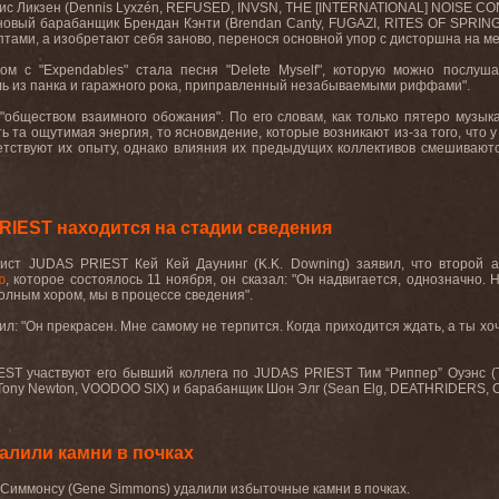
ис Ликзен (Dennis Lyxzén, REFUSED, INVSN, THE [INTERNATIONAL] NOISE CO
овый барабанщик Брендан Кэнти (Brendan Canty, FUGAZI, RITES OF SPRING).
тами, а изобретают себя заново, перенося основной упор с дисторшна на м
ом с "Expendables" стала песня "Delete Myself", которую можно послуш
ь из панка и гаражного рока, приправленный незабываемыми риффами".
бществом взаимного обожания". По его словам, как только пятеро музыка
ть та ощутимая энергия, то ясновидение, которые возникают из-за того, что 
ветствуют их опыту, однако влияния их предыдущих коллективов смешиваютс
RIEST находится на стадии сведения
ист JUDAS PRIEST Кей Кей Даунинг (K.K. Downing) заявил, что второй а
ю
, которое состоялось 11 ноября, он сказал: "Он надвигается, однозначно. 
олным хором, мы в процессе сведения".
ил: "Он прекрасен. Мне самому не терпится. Когда приходится ждать, а ты х
ST участвуют его бывший коллега по JUDAS PRIEST Тим “Риппер” Оуэнс (Tim
Tony Newton, VOODOO SIX) и барабанщик Шон Элг (Sean Elg, DEATHRIDERS, C
алили камни в почках
 Симмонсу (Gene Simmons) удалили избыточные камни в почках.