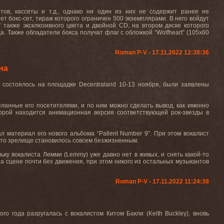
ов, кассеты и т.д., однако ни один из них не содержит ранее не
 бокс-сет, тираж которого ограничен 500 экземплярами. В него войдут
a” также эксклюзивного цвета и двойной CD, на втором диске которого
 Также обладатели бокса получат флаг с обложкой “Wolfheart” (105x60
Roman P-V - 17.11.2022 12:38:36
на
 состоялось на площадке Decentraland 10-13 ноября, были заявлены
еланные его посетителями, и по ним можно сделать вывод, как именно
торой находится анимационная версия соответствующей рок-звезды в
л материал его нового альбома “Patient Number 9”. При этом вокалист
я, то зрелище становилось совсем безжизненным.
у вокалиста Лемми (Lemmy) уже давно нет в живых, и снять какой-то
а сцене почти без движения, при этом никого из остальных музыкантов
Roman P-V - 17.11.2022 11:24:38
го года разругалась с вокалистом Китом Бакли (Keith Buckley), вновь