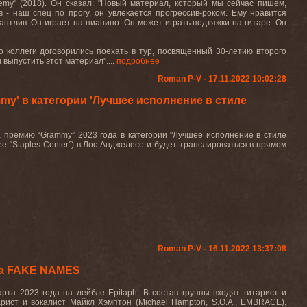
hemy" (2018). Он сказал: "Новый материал, который мы сейчас пишем,
- наш спец по прогу, он увлекается прогрессив-роком. Ему нравится
тлив. Он играет на пианино. Он может играть подтяжки на гитаре. Он
о коллеги договорились поехать в тур, посвященный 30-летию второго
 выпустить этот материал"....
подробнее
Roman P-V - 17.11.2022 10:02:28
' в категории 'Лучшее исполнение в стиле
ремию “Grammy” 2023 года в категории "Лучшее исполнение в стиле
е “Staples Center”) в Лос-Анджелесе и будет транслироваться в прямом
Roman P-V - 16.11.2022 13:37:08
та FAKE NAMES
та 2023 года на лейбле Epitaph. В состав группы входят гитарист и
рист и вокалист Майкл Хэмптон (Michael Hampton, S.O.A., EMBRACE),