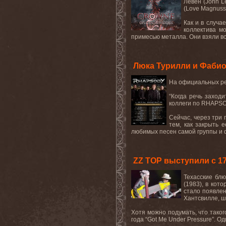
Левен (John L
(Love Magnuss
Как и в случа
коллектива м
примесью металла. Они взяли вс
Люка Турилли и Фабио
На официальных ре
“Когда речь заход
коллеги по RHAPSOD
Сейчас, через три 
тем, как закрыть 
любимых песен самой группы и ф
ZZ TOP выступили с 1
Техасские бл
(1983), в кот
стало появлен
Хантсвилле, ш
Хотя можно подумать, что тако
года “
Got
Me
Under
Pressure
”. О