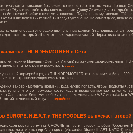
его музыканта выразили беспокойство после того, как его жена Шеннон С
исью: "Ну как не любить больничные носки: Джину Симмонсу снова дробят к
 на больничной койке в пижаме и шапочке. Подпись к нему гласила: "Эй, реб
 от лишних почечных камней. Выглядит ужасно, но, на самом деле, ничего се
ия".
уже делали операцию по удалению почечных камней. Эта неинвазивная проце
 вводят стент, который облегчает прохождением камней. Через неделю стент б
вокалистки THUNDERMOTHER в Сети
листка Герника Манчини (Guernica Mancini) из женской хард-рок-группы TH
 Видеоклип на него можно посмотреть
здесь
.
с успешной карьерой в рядах THUNDERMOTHER, которые имеют более 300 сл
описать как крышесносящая смесь рока и попа.
ждения заново - момента времени, куда нужно попасть, чтобы подняться, с
удивительно, что ее премьера состоялась в прошлом месяце на матче з
инн Сандстрем. Линн, уже победившая на чемпионатах WBC Australasia и WBA 
й третий чемпионский титул....
подробнее
ов EUROPE, H.E.A.T. и THE POODLES выпускает второй
одик-хард-рок-супергруппа CROWNE выпустит второй альбом “Operation Pho
одят вокалист Александр Странделл (Alexander Strandell, ART NATION), гита