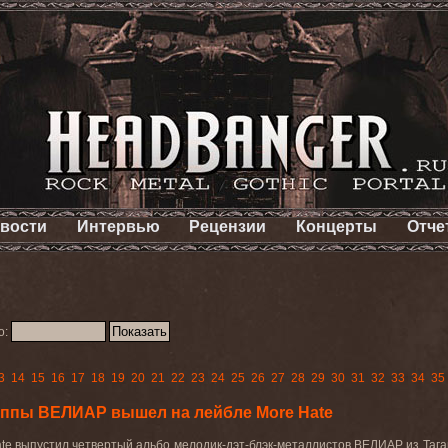
вости
Интервью
Рецензии
Концерты
Отче
о:
3
14
15
16
17
18
19
20
21
22
23
24
25
26
27
28
29
30
31
32
33
34
35
уппы ВЕЛИАР вышел на лейбле More Hate
te выпустил четвертый альбо мелодик-дэт-блэк-металлистов ВЕЛИАР из Таган