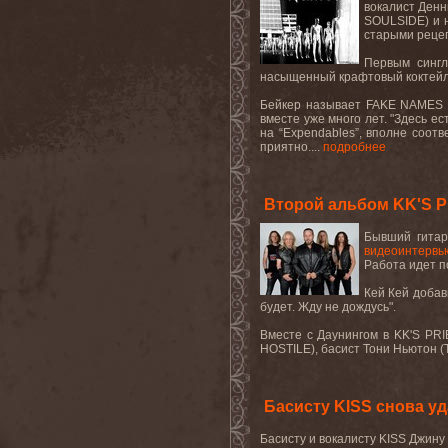
вокалист Денн
SOULSIDE) и н
старыми рецеп
Первым сингл
насыщенный крафтовый коктейл
Бейкер называет FAKE NAMES "о
вместе уже много лет. "Здесь ес
на “Expendables”, вполне соот
приятно....
подробнее
Второй альбом KK'S P
Бывший гитар
видеоинтервь
Работа идет п
Кей Кей добав
будет. Жду не дождусь".
Вместе с Даунингом в KK'S PRIE
HOSTILE), басист Тони Ньютон (
Басисту KISS снова уд
Басисту и вокалисту KISS Джину