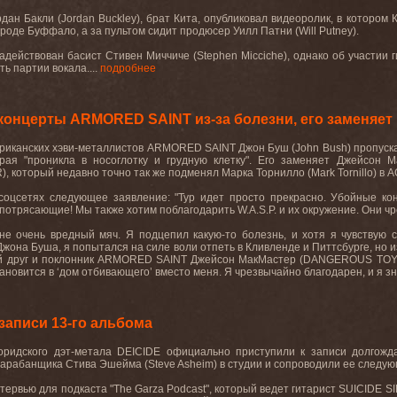
дан Бакли (Jordan Buckley), брат Кита, опубликовал видеоролик, в котором 
роде Буффало, а за пультом сидит продюсер Уилл Патни (Will Putney).
 задействован басист Стивен Миччиче (Stephen Micciche), однако об участии
ть партии вокала....
подробнее
концерты ARMORED SAINT из-за болезни, его заменя
иканских хэви-металлистов ARMORED SAINT Джон Буш (John Bush) пропускает
орая "проникла в носоглотку и грудную клетку". Его заменяет Джейсо
который недавно точно так же подменял Марка Торнилло (Mark Tornillo) в 
соцсетях следующее заявление: "Тур идет просто прекрасно. Убойные ко
потрясающие! Мы также хотим поблагодарить W.A.S.P. и их окружение. Они чр
е очень вредный мяч. Я подцепил какую-то болезнь, и хотя я чувствую с
Джона Буша, я попытался на силе воли отпеть в Кливленде и Питтсбурге, но и
рый друг и поклонник ARMORED SAINT Джейсон МакМастер (DANGEROUS TOY
тановится в ‘дом отбивающего’ вместо меня. Я чрезвычайно благодарен, и я зна
записи 13-го альбома
ридского дэт-метала DEICIDE официально приступили к записи долгожда
рабанщика Стива Эшейма (Steve Asheim) в студии и сопроводили ее следующей
тервью для подкаста "The Garza Podcast", который ведет гитарист SUICIDE SI