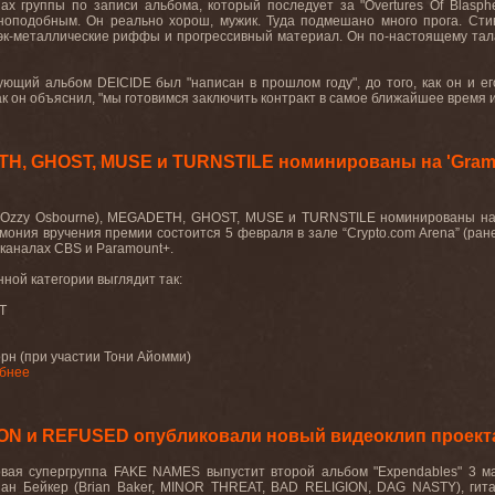
нах группы по записи альбома, который последует за "Overtures Of Blasp
оподобным. Он реально хорош, мужик. Туда подмешано много прога. Стив 
эк-металлические риффы и прогрессивный материал. Он по-настоящему талан
ующий альбом DEICIDE был "написан в прошлом году", до того, как он и ег
ак он объяснил, "мы готовимся заключить контракт в самое ближайшее время и
H, GHOST, MUSE и TURNSTILE номинированы на 'Grammy
(Ozzy Osbourne), MEGADETH, GHOST, MUSE и TURNSTILE номинированы на п
мония вручения премии состоится 5 февраля в зале “Crypto.com Arena” (ране
каналах CBS и Paramount+.
ной категории выглядит так:
ST
борн (при участии Тони Айомми)
бнее
ION и REFUSED опубликовали новый видеоклип проек
овая супергруппа FAKE NAMES выпустит второй альбом "Expendables" 3 мар
йан Бейкер (Brian Baker, MINOR THREAT, BAD RELIGION, DAG NASTY), гита