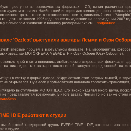
будет доступно во всевозможных форматах - CD, винил различных цвет
ося аудио-материала. Наибольший интерес для коллекционеров представляет
клюзивного цвета, кассета эксклюзивного цвета, виниловый сингл “Vampiri
 концертные записи 1995 года, ранее выходившие на переиздании 2007 года.
ку с символом “Wolfheart” и нашивку размерами 5х5 см....
подробнее
вале 'Ozzfest' выступили аватары Лемми и Оззи Осбор
zzfest” впервые прошел в виртуальном формате. На мероприятии, которое
аких звезд, как MOTÖRHEAD, MEGADETH и Оззи Осборн (Ozzy Osbourne).
есколько дней в сети появились любительские видеозаписи фестиваля, сд
о. на них видно, как аватары посетителей танцуют перед сценой, на ко
ещен в клетку в форме купола, вокруг летали стаи летучих мышей, и звуча
 рот не открывался. Ну а если у пользователя начинала тормозить трансляци
глядело выступление MOTORHEAD. Его анонс наделал много шума, поскольк
 не представляется возможным. В итоге аватар Лемми точно так же стоял н
одробнее
IME I DIE работают в студии
 нью-йоркской хардкоровой группы EVERY TIME I DIE, которая в январе это
те в студии.