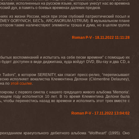
калами, исполненных на русском языке, которые унесут нас во времена
сский дух, в память о боевых временах далеких предков.
иях из жизни России, неся при этом глубокий патриотический посыл и
rail, ZMEY GORYNICH, БЕСЪ, ARCANORUM ASTRUM). В музыкальном плане
в котором также наличествуют элементы трэша и дума, но в целом группа
Roman P-V - 18.11.2022 11:11:28
бытых воспоминаний и испытать на себе пески времени” с помощью их
 будет доступен в виде диджипака, куда войдут DVD, Blu-ray и два CD, а
 Tudors", в котором SERENITY, как гласит пресс-релиз, “переписывают
есню исполняет вокалистка Клементина Делони (Clémentine Delauney),
ана по
этой ссылке
.
окровы с первого сингла с нашего грядущего живого альбома 'Memoria'.
едующем году исполнится 10 лет. В то время Клементина Делони была
, чтобы перенестись назад во времени и исполнить этот трек вместе с
Roman P-V - 17.11.2022 13:04:02
изданием краеугольного дебютного альбома “Wolfheart” (1995). Оно