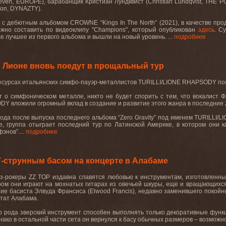
evén, EUROPE), барабанщик Кристиан Лундквист (Christian Lundqvist, THE 
on, DYNAZTY).
е с дебютным альбомом CROWNE “Kings In The North” (2021), в качестве пр
ожно составить по видеоклипу "Champions", который опубликован
здесь
. С
е лучшее из первого альбома и вышли на новый уровень. ...
подробнее
 Лионе вновь поедут в прощальный тур
сурсах итальянских симфо-пауэр-металлистов TURILLI/LIONE RHAPSODY по
ит о симфоническом металле, никто не будет спорить с тем, что вокалист 
Y вложили огромный вклад в создание и развитие этого жанра в последние 2
года после выпуска последнего альбома “Zero Gravity” под именем TURILLI/L
ее, группа отыграет последний тур по Латинской Америке, в котором они к
энов”....
подробнее
7-струнным басом на концерте в Алабаме
юз-рокеры
ZZ
TOP
издавна славятся любовью к инструментам, изготовленны
ором они играют на мохнатых гитарах из овечьей шкуры, еще и вращающихся
ие басиста Элвуда Франсиса (
Elwood
Francis
), недавно заменившего покойн
тат Алабама.
го рода зверский инструмент способен выполнять только декоративные функ
днако в остальной части сета он вернулся к басу обычных размеров – возможно