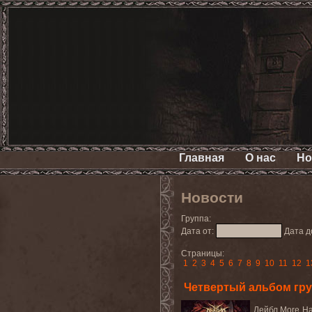
Главная
О нас
Но
Новости
Группа:
Дата от:
Дата д
Страницы:
1
2
3
4
5
6
7
8
9
10
11
12
1
Четвертый альбом гр
Лейбл More Ha