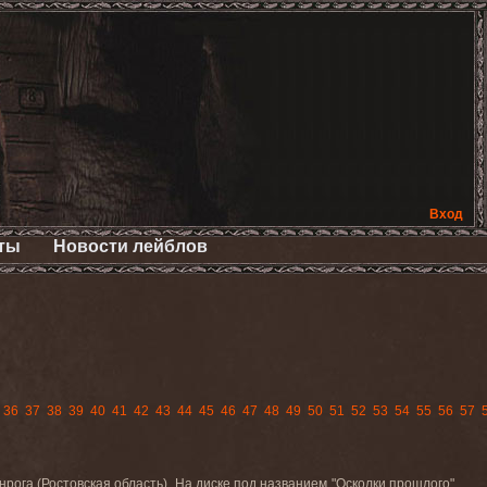
Вход
ты
Новости лейблов
36
37
38
39
40
41
42
43
44
45
46
47
48
49
50
51
52
53
54
55
56
57
рога (Ростовская область). На диске под названием "Осколки прошлого"