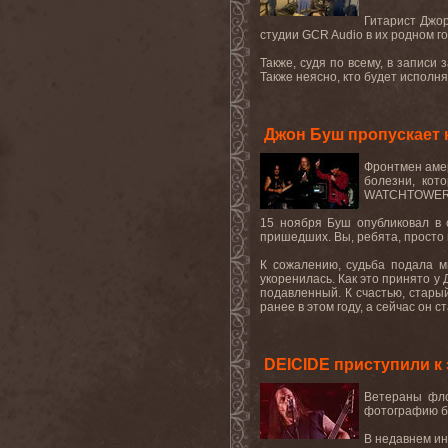
Гитарист Джор
студии GCR Audio в их родном го
Также, судя по всему, в записи
Также неясно, кто будет исполня
Джон Буш пропускает 
Фронтмен амер
болезни, кот
WATCHTOWER), 
15 ноября Буш опубликовал в 
пришедших. Вы, ребята, просто 
К сожалению, судьба подала мн
укоренилась. Как это принято у 
подавленный. К счастью, ста
ранее в этом году, а сейчас он с
DEICIDE приступили к 
Ветераны фло
фотографию ба
В недавнем ин