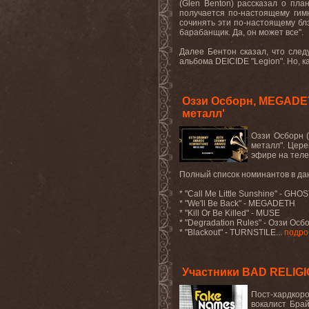
(Glen Benton) рассказал о пла
получается по-настоящему гимн
сочинять эти по-настоящему бл
барабанщик. Да, он может все".
Далее Бентон сказал, что след
альбома DEICIDE "Legion". Но, к
Оззи Осборн, MEGADET
металл'
Оззи Осборн 
металл". Цере
эфире на теле
Полный список номинантов в дан
* "Call Me Little Sunshine" - GHO
* "We'll Be Back" - MEGADETH
* "Kill Or Be Killed" - MUSE
* "Degradation Rules" - Оззи Ос
* "Blackout" - TURNSTILE...
подро
Участники BAD RELIG
Пост-хардкор
вокалист Бра