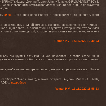
NSPIRACY), басист Джонни Темпл (Johnny Temple, GIRLS AGAINST BOYS,
 Хотя карьера этих музыкантов длится уже 40 лет, они не пользуются
елодии.
ать
здесь
. Этот трек описывается в пресс-релизе как "энергетически
нтов собрались в одной комнате, возникло ощущение, что они играют
у нас общий опыт", - объясняет он. Результаты, которых квинтет добился
я здесь с поп-мелодикой, которая звучит слегка неожиданно, но очень
Roman P-V - 16.11.2022 12:39:03
льбом его группы KK'S PRIEST уже находится на этапе сведения. В
Нужно все склеить и обмотать скотчем, и очень скоро мы им выстрелим.
очешь, чтобы он вышел прямо сейчас, это ужасно разочаровывает. Но все
 "Ripper" Owens, вокал), а также гитарист Эй-Джей Миллз (A.J. Mills,
AGE)....
подробнее
Roman P-V - 16.11.2022 11:55:23