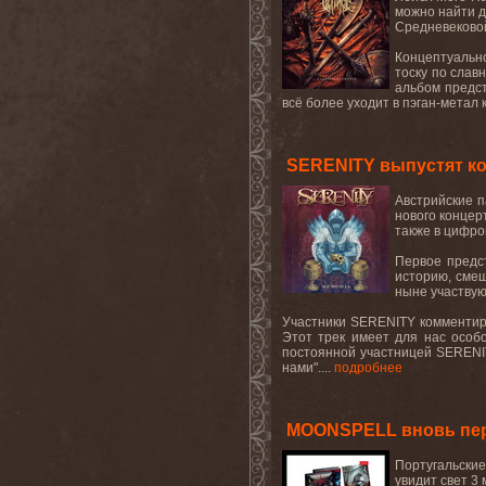
можно найти д
Средневековой
Концептуально
тоску по сла
альбом предст
всё более уходит в пэган-метал 
SERENITY выпустят кон
Австрийские 
нового концер
также в цифро
Первое предст
историю, смеш
ныне участвую
Участники SERENITY комментирую
Этот трек имеет для нас особо
постоянной участницей SERENIT
нами"....
подробнее
MOONSPELL вновь пере
Португальски
увидит свет 3