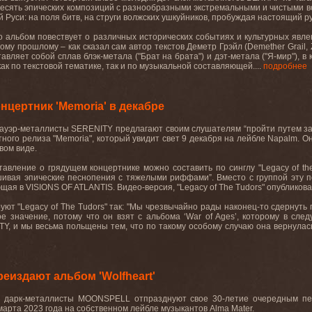
есять эпических композиций с разнообразными экстремальными и чистыми во
 Руси: на поля битв, на струги волжских ушкуйников, пробуждая настоящий ру
 альбом повествует о различных исторических событиях и культурных явлен
вному прошлому – как сказал сам автор текстов Деметр Грэйл (Demether G
авляет собой сплав блэк-метала ("Брат на брата") и дэт-метала ("Я-мир"), 
как по текстовой тематике, так и по музыкальной составляющей....
подробнее
цертник 'Memoria' в декабре
пауэр-металлисты SERENITY предлагают своим слушателям “пройти путем за
тного релиза "Memoria", который увидит свет 9 декабря на лейбле Napalm. Он
вом виде.
авление о грядущем концертнике можно составить по синглу "Legacy of the
ивая эпические песнопения с тяжелыми риффами”. Вместо с группой эту п
щая в VISIONS OF ATLANTIS. Видео-версия, "Legacy of The Tudors" опубликов
т "Legacy of The Tudors" так: "Мы чрезвычайно рады наконец-то сдернуть п
е значение, потому что он взят с альбома ‘War of Ages’, которому в сл
Y, и мы весьма польщены тем, что по такому особому случаю она вернулась
издают альбом 'Wolfheart'
е дарк-металлисты MOONSPELL отпразднуют свое 30-летие очередным пере
 марта 2023 года на собственном лейбле музыкантов Alma Mater.