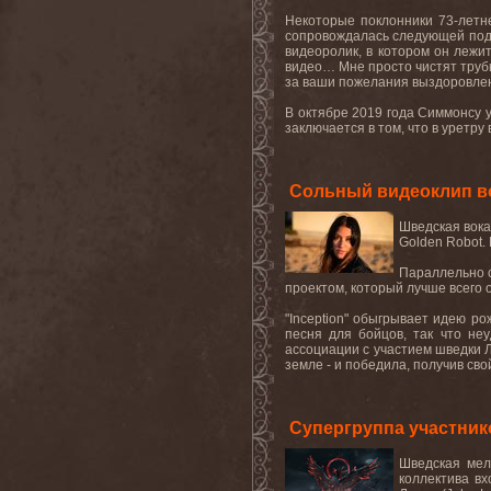
Некоторые поклонники 73-летн
сопровождалась следующей подп
видеоролик, в котором он лежит
видео… Мне просто чистят трубы
за ваши пожелания выздоровлен
В октябре 2019 года Симмонсу 
заключается в том, что в уретру
Сольный видеоклип 
Шведская вока
Golden Robot.
Параллельно 
проектом, который лучше всего 
"Inception" обыгрывает идею ро
песня для бойцов, так что не
ассоциации с участием шведки Л
земле - и победила, получив сво
Супергруппа участник
Шведская мел
коллектива вх