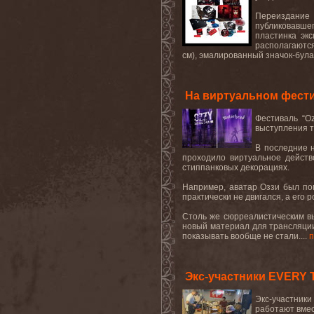
Переиздание 
публиковавшег
пластинка экс
располагаются
см), эмалированный значок-булав
На виртуальном фести
Фестиваль “O
выступления т
В последние н
проходило виртуальное действ
стиппанковых декорациях.
Например, аватар Оззи был пом
практически не двигался, а его
Столь же сюрреалистическим вы
новый материал для трансляции
показывать вообще не стали....
п
Экс-участники EVERY T
Экс-участники
работают вмес