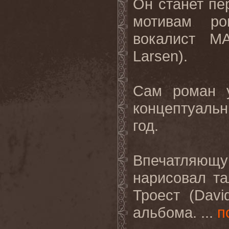
Он станет пе
мотивам ро
вокалист
M
Larsen
).
Сам роман у
концептуаль
год.
Впечатляю
нарисовал т
Троест (
Davi
альбома. ...
п