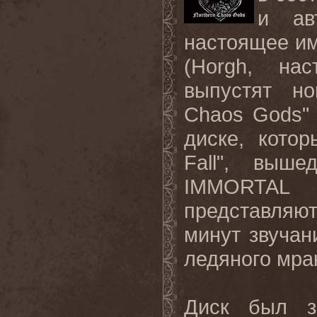
и ав
настоящее им
(Horgh, на
выпустят н
Chaos
Gods
"
диске, кото
Fall
", выше
IMMORTAL
представляю
минут звучан
ледяного мра
Диск был з