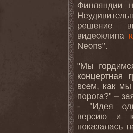
Финляндии 
Неудивитель
решение в
видеоклипа
Neons
".
"Мы гордимс
концертная 
всем, как мы
порога?" – за
- "Идея од
версию и к
показалась н