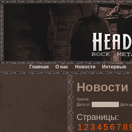
Главная
О нас
Новости
Интервью
Новости
Группа:
Дата от:
Дата д
Страницы:
1
2
3
4
5
6
7
8