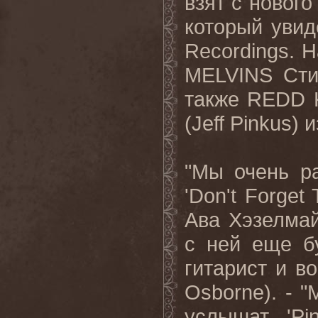
взят с нового
который увид
Recordings. 
MELVINS Сти
также REDD 
(Jeff Pinkus
"Мы очень р
'
Don
'
t
Forget
Ава Хэзелмай
с ней еще б
гитарист и в
Osborne
). - 
услышат '
Pi