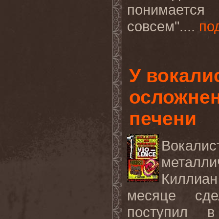
понимается
совсем"....
по
У вокали
осложнен
печени
Вокалис
металл
Киллиан
месяце сде
поступил в