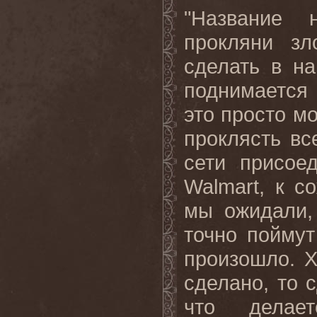
"Название 
прокляни зл
сделать в н
поднимается 
это просто м
проклясть вс
сети присое
Walmart,
к с
мы ожидали
точно пойму
произошло. 
сделано, то с
что делае