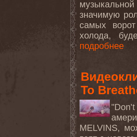
музыкально
значимую ро
самых ворот
холода, буд
подробнее
Видеокли
To Breath
"
Don
'
t
амер
MELVINS
, м