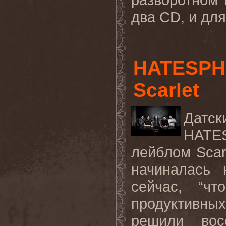
два
CD
, и дл
HATESPH
Scarlet
Дат
HATE
лейблом
Scar
начиналась 
сейчас, “ч
продуктивн
решили вос