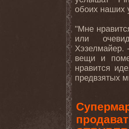
обоих наших 
"Мне нравитс
или очевид
Хэзелмайер. 
вещи и поме
нравится иде
предвзятых мн
Супермар
продават