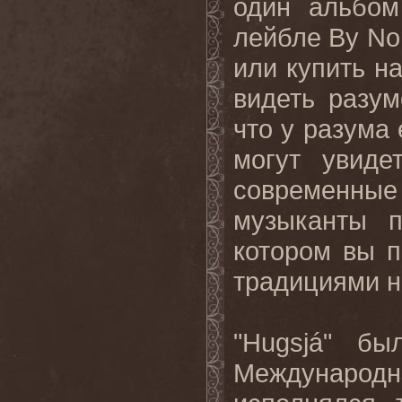
один альбо
лейбле
By No
или купить н
видеть разу
что у разума
могут увиде
современны
музыканты п
котором вы п
традициями н
"
Hugsj
á" был
Междунаро