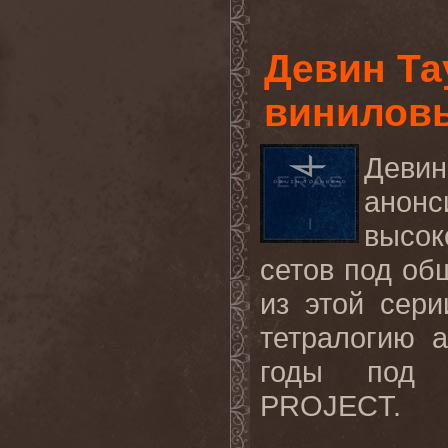
Девин Та
виниловый
Деви
ано
высо
сетов под об
из этой сер
тетралогию 
годы под 
PROJECT
.