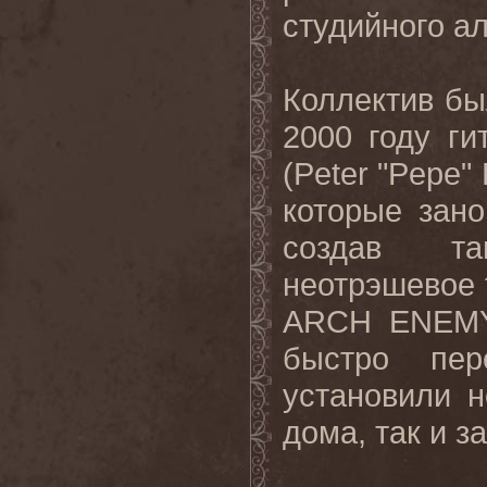
студийного а
Коллектив бы
2000 году г
(
Peter
"
Pepe
"
которые зано
создав та
неотрэшевое 
ARCH
ENEM
быстро пер
установили 
дома, так и з