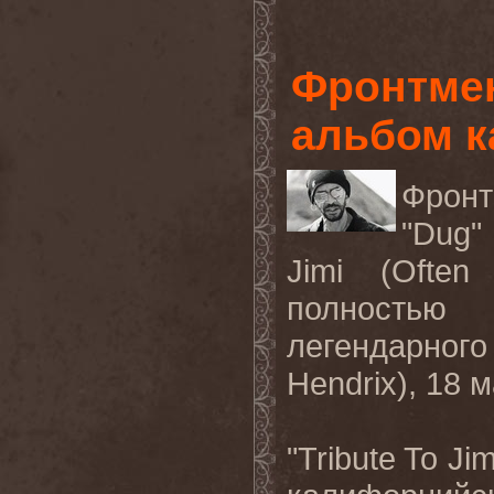
Фронтмен
альбом к
Фрон
"Dug" 
Jimi (Often
полностью
легендарног
Hendrix), 18 
"Tribute To J