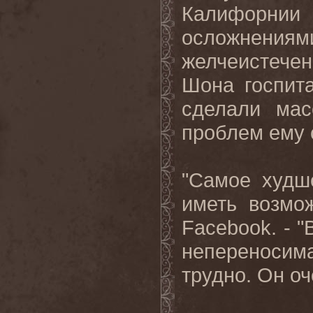
Калифорни
осложнения
желчеистече
Шона госпит
сделали мас
проблем ему 
"Самое худше
иметь возмо
Facebook
. - 
непереносима
трудно. Он оч