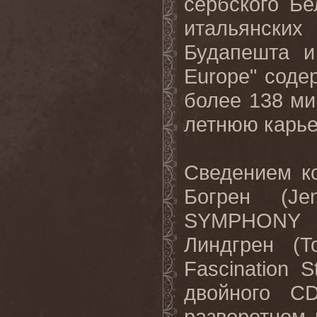
сербского Бе
итальянски
Будапешта и
Europe
" соде
более 138 ми
летнюю карье
Сведением к
Богрен
(Jen
SYMPHONY
Линдгрен
(To
Fascination S
двойного
C
разворотном 