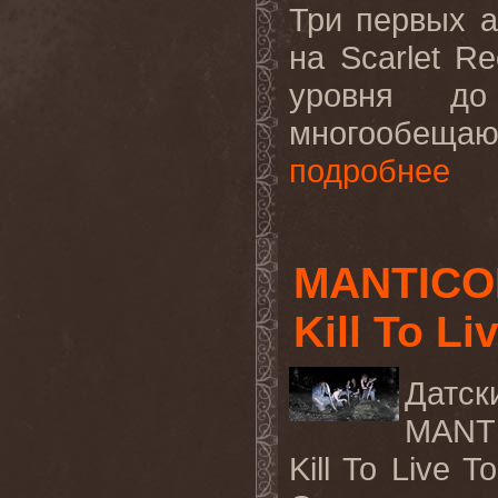
Три первых 
на
Scarlet
Re
уровня д
многообещаю
подробнее
MANTICOR
Kill To Li
Дат
MANT
Kill To Live To