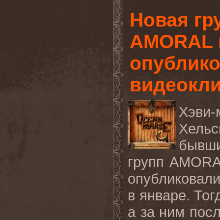
Новая гр
AMORAL 
опублико
видеокл
Хэви-
Хель
бывш
групп
AMORA
опубликовали
в январе. Тог
а за ним пос