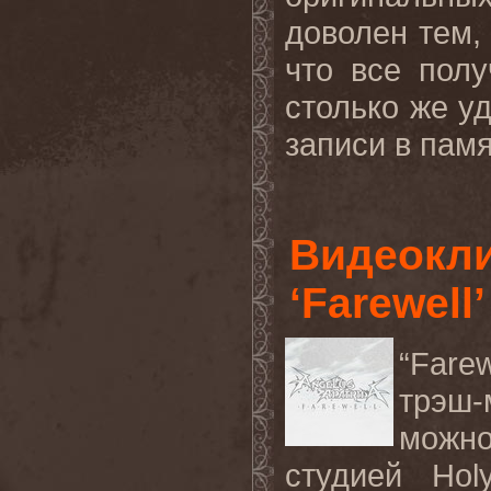
доволен тем, 
что все пол
столько же уд
записи в памя
Видеокл
‘Farewell
“Fare
трэш
можн
студией
Hol