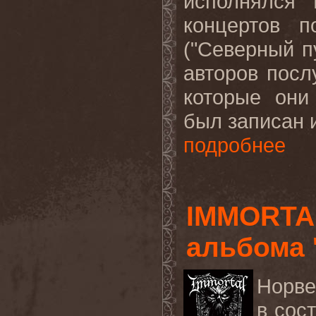
исполнялся 
концертов 
("Северный п
авторов посл
которые они
был записан 
подробнее
IMMORTA
альбома 
Норве
в сос