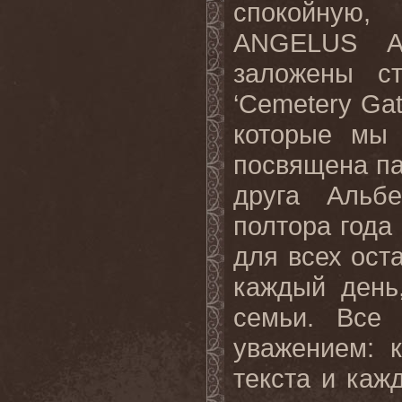
спокойную,
ANGELUS
заложены с
‘
Cemetery
Ga
которые мы 
посвящена па
друга Альбе
полтора года 
для всех ост
каждый день
семьи. Все
уважением: 
текста и каж