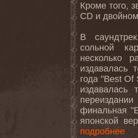
Кроме того, 
CD
и двойном
В саундтре
сольной ка
несколько р
издавалась 
года "
Best
Of
издавалась 
переиздании
финальная "
E
японской ве
подробнее