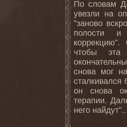
По словам Д
увезли на о
"заново вск
полости и
коррекцию".
чтобы эта
окончательн
снова мог н
сталкивался 
он снова ок
терапии
.
Дал
него найдут
"
.