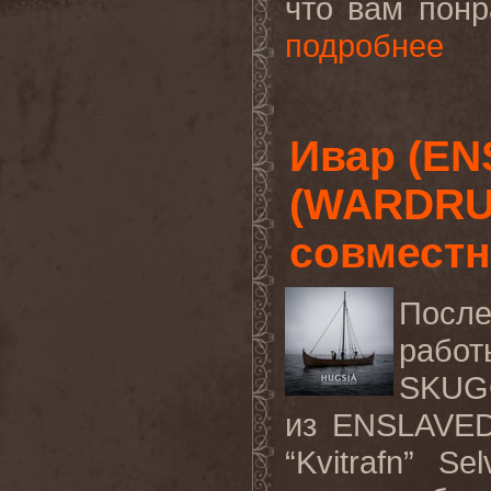
что вам понра
подробнее
Ивар (EN
(WARDRUN
совмест
Посл
работ
SKUG
из
ENSLAVE
“Kvitrafn” Se