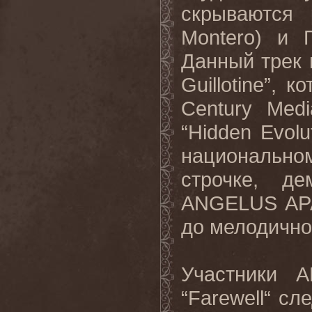
скрываются
Montero
) и 
Данный трек в
Guillotine”, 
Century Med
“Hidden Evolu
национально
строчке, де
ANGELUS APA
до мелодично
Участники
A
“
Farewell
“ сл