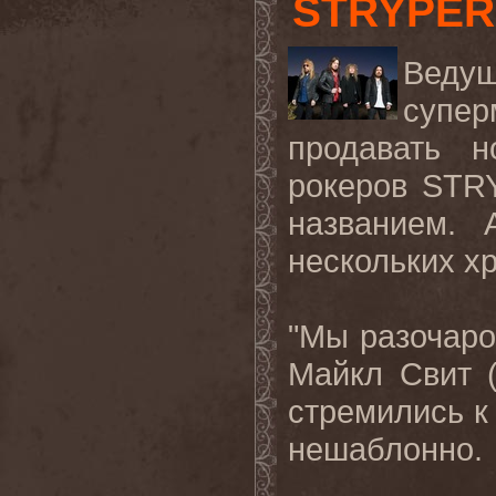
STRYPER
Вед
супе
продавать н
рокеров
STR
названием. 
нескольких х
"Мы разочаро
Майкл Свит 
стремились к
нешаблонно.