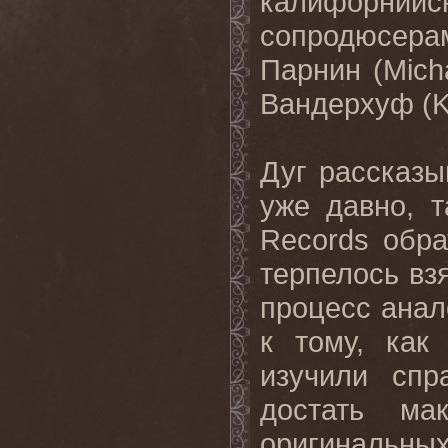
калифорний
сопродюсер
Парнин (Mich
Вандерхуф (K
Дуг рассказы
уже давно, т
Records обра
терпелось вз
процесс анал
к тому, как
изучили спр
достать ма
оригинальных