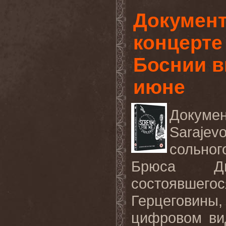
Докумен
концерте
Боснии в
июне
Докуме
Sarajev
сольног
Брюса Ди
состоявшего
Герцеговины
цифровом ви