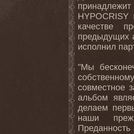
принадлежит П
HYPOCRISY и
качестве п
предыдущих 
исполнил пар
"Мы бескон
собственному
совместное з
альбом явля
делаем перв
наши преж
Преданност