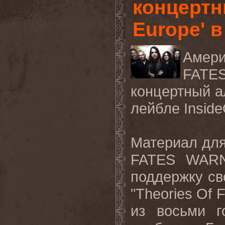
концертн
Europe' 
Амер
FATE
концертный а
лейбле
Insid
Материал для
FATES
WAR
поддержку св
"
Theories
Of
F
из восьми г