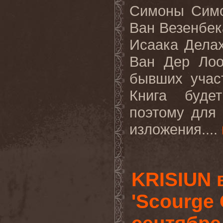
Симоны Сим
Ван Везенбек
Исаака Дела
Ван Дер Ло
бывших учас
Книга буде
поэтому для
изложения....
KRISIUN 
'Scourge 