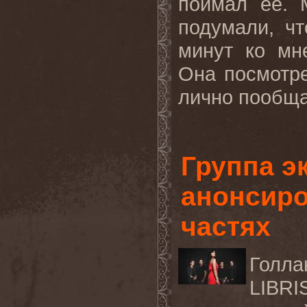
поймал ее. 
подумали, чт
минут ко мн
Она посмотре
лично пообщат
Группа э
анонсиро
частях
Голла
LIBRI