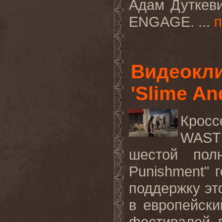
Адам Дуткеви
ENGAGE
. ...
Видеокл
'Slime An
Кросс
WAS
шестой по
Punishment"
поддержку это
в европейски
фестивалей 