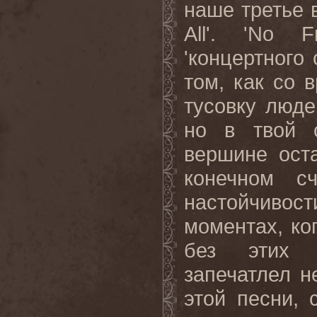
наше третье 
All
'. '
No
F
'концертного
том, как со 
тусовку люде
но в твой 
вершине оста
конечном с
настойчиво
моментах, ко
без этих д
запечатлел н
этой песни,