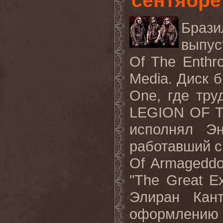
сентябре
Браз
выпус
Of The Enthr
Media
.
Диск б
One,
где тру
LEGION OF 
исполнял Э
работавший с
Of Armageddo
"The Great Ex
Элиран Кан
оформлен