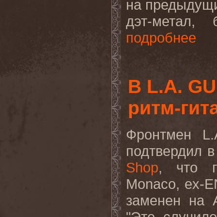
на предыдущ
дэт-метал,
подробнее
В L.A. G
ритм-гит
Фронтмен
L
.
подтвердил 
Shop
, что 
Monaco
,
ex
-
E
заменен на 
"Это случило