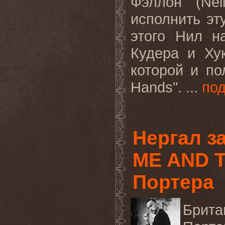
Фэллон (
Nei
исполнить эт
этого Нил н
Кудера и Ху
которой и по
Hands
". ...
по
Нергал з
ME AND T
Портера
Брит