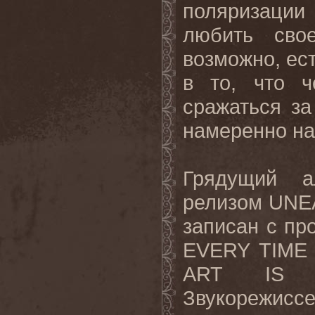
поляризации
любить сво
возможно, ест
в то, что ч
сражаться за
намеренно на
Грядущий а
релизом
UNE
записан с пр
EVERY TIME 
ART IS M
Звукорежиссе