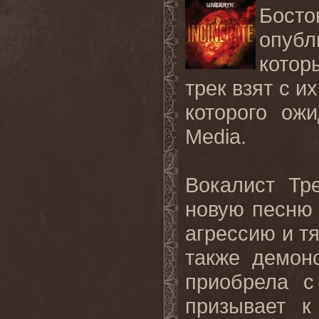
Бост
опуб
котор
трек взят с и
которого ож
Media
.
Вокалист Тр
новую песню т
агрессию и т
также демон
приобрела с
призывает к