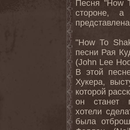
Песня "
How
стороне, а
представлена
"
How
To
Sha
песни Рая Ку
(
John
Lee
Hoo
В этой песн
Хукера, выс
которой расск
он станет 
хотели сдела
была отброш