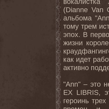
вокалистка
(Dianne Van 
альбома "Ann
тому трем ис
эпох. В перво
жизни корол
краудфангинг
как идет раб
активно подде
"Ann" – это 
EX LIBRIS, 
героинь трех
времен и 