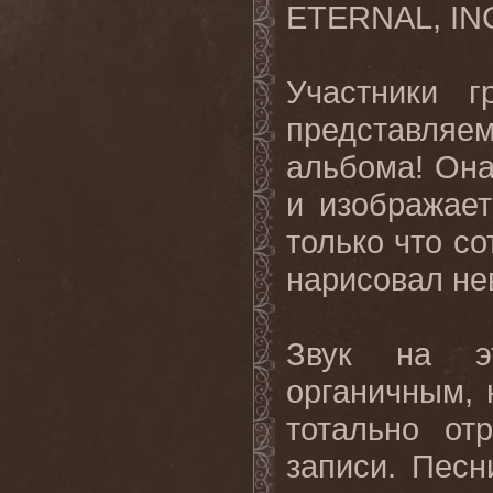
ETERNAL, I
Участники г
представля
альбома! Он
и изображает
только что с
нарисовал не
Звук на э
органичным,
тотально от
записи. Песн