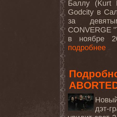
Баллу (
Kurt
Godcity
в Сал
за девяты
CONVERGE
"
в ноябре 
подробнее
Подробно
ABORTE
Новый
дэт-