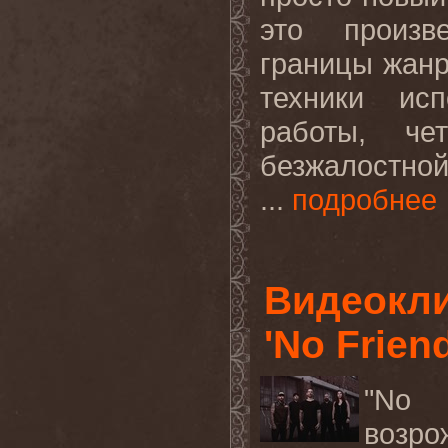
это произв
границы жанр
техники исп
работы, че
безжалостной
...
подробнее
Видеокл
'No Frien
"
No
воз