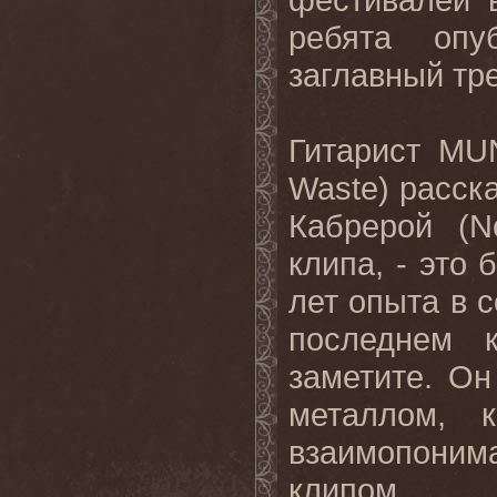
ребята оп
заглавный тр
Гитарист
MUN
Waste
) расск
Кабрерой (
N
клипа, - это 
лет опыта в 
последнем
заметите. Он
металлом,
взаимопониман
клипом.