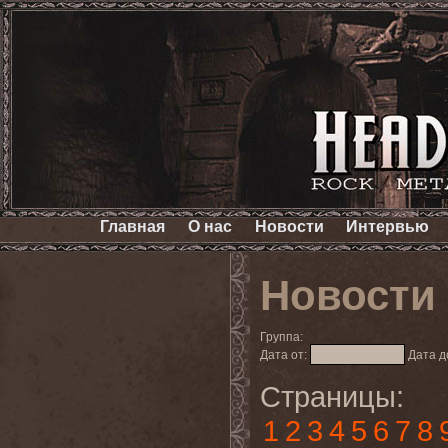
Главная
О нас
Новости
Интервью
Новости
Группа:
Дата от:
Дата д
Страницы:
1
2
3
4
5
6
7
8