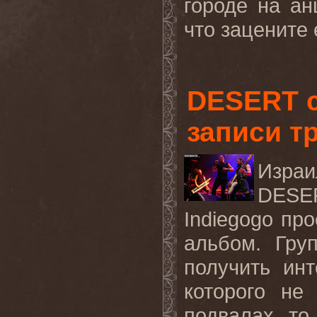
городе на ан
что зацените е
DESERT с
записи т
Изра
DESE
Indiegogo
про
альбом. Гру
получить ин
которого не
подвалах, то