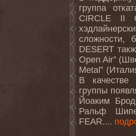
группа отка
CIRCLE
II
хэдлайнерски
сложности, 
DESERT
такж
Open
Air
” (Шв
Metal
” (Италия
В качестве
группы появл
Йоаким Брод
Ральф Шип
FEAR
....
подр