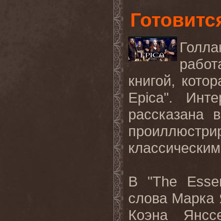
Готовитс
Голл
работ
книгой, котор
Epica
". Инт
рассказана 
проиллюстр
классически
В
"The Esse
слова Марка
Коэна Янсс