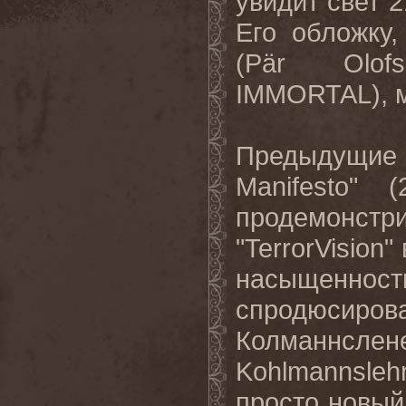
увидит свет 
Его обложку
(
P
ä
r
Olof
IMMORTAL
),
Предыдущи
Manifesto
" (
продемонстри
"
TerrorVision
"
насыщенности
спродюсир
Колманнс
Kohlmannsleh
просто новый