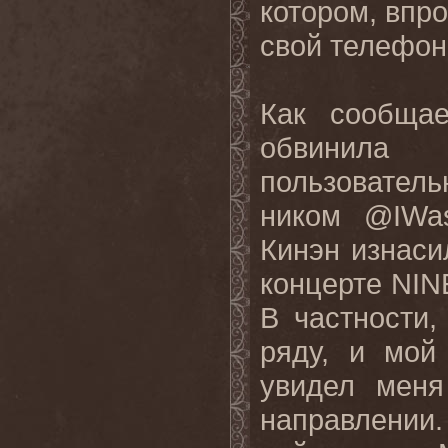
котором, впро
свой телефон
Как сообща
обвинила 
пользовате
ником @
IWa
Кинэн изнаси
концерте
NIN
В частности
ряду, и мо
увидел мен
направлении