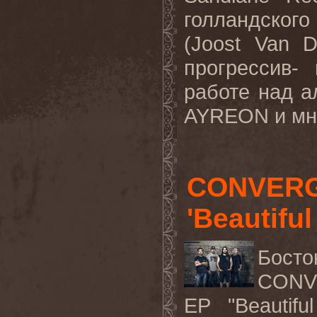
голландског
(Joost Van 
прогрессив-
работе над 
AYREON и мно
CONVERG
'Beautiful
Бост
CONV
EP
"
Beautiful