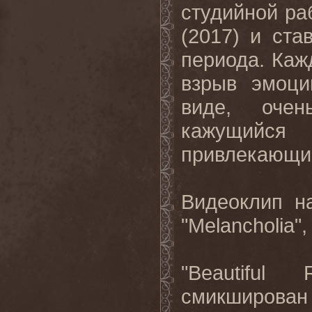
студийной ра
(2017) и ста
периода. Каж
взрыв эмоц
виде, очен
кажущийс
привлекающи
Видеоклип на
"
Melancholia
"
"
Beautiful
смикширова