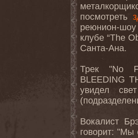
металкорщи
посмотреть
з
реюнион-шоу
клубе “
The
Ob
Санта-Ана.
Трек "
No
F
BLEEDING
T
увидел св
(подразделе
Вокалист Бр
говорит: "Мы