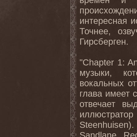
происхожде
интересная и
Точнее, озв
Гирсберген.
"Chapter 1: A
музыки, ко
вокальных о
глава имеет 
отвечает вы
иллюстрат
Steenhuisen
Sandlane Rec