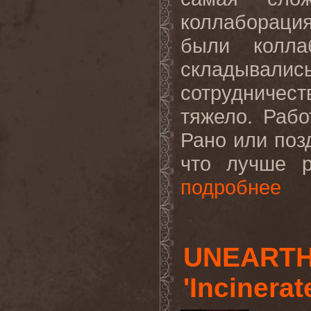
коллабораци
были колла
складыва
сотрудниче
тяжело. Раб
Рано или позд
что лучше р
подробнее
UNEARTH
'Incinerat