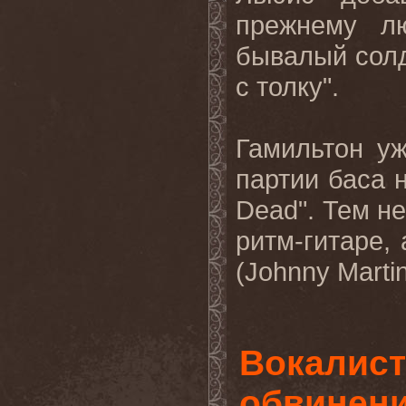
прежнему л
бывалый солд
с толку".
Гамильтон у
партии баса 
Dead
". Тем н
ритм-гитаре,
(
Johnny
Marti
Вокалист
обвинени