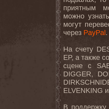
приятным м
можно узнат
могут перев
через
PayPal
.
На счету
DE
EP
, а также с
сцене с
SA
DIGGER
,
DO
DIRKSCHNID
ELVENKING
и
В поддержку 