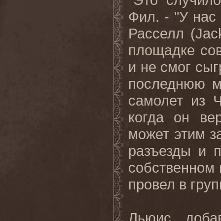
Фил. - "У на
Расселл (
Jac
площадке сов
и не смог сыг
последнюю м
самолет из Ч
когда он ве
может этим з
разъезды и п
собственном 
провел в груп
Льюис доба