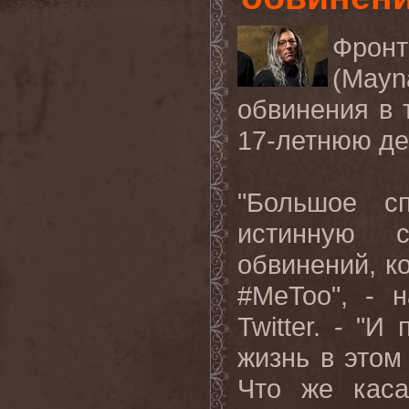
Фрон
(
Mayn
обвинения в 
17-летнюю де
"Большое с
истинную 
обвинений, к
#
MeToo
", - 
Twitter
. - "И 
жизнь в этом
Что же каса