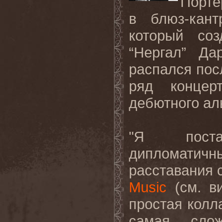
Порте
в блюз-кант
который со
“Нергал” Да
распался пос
ряд концер
дебютного а
"Я поста
дипломатичн
расставания 
Music
(см. в
простая колл
самая сло