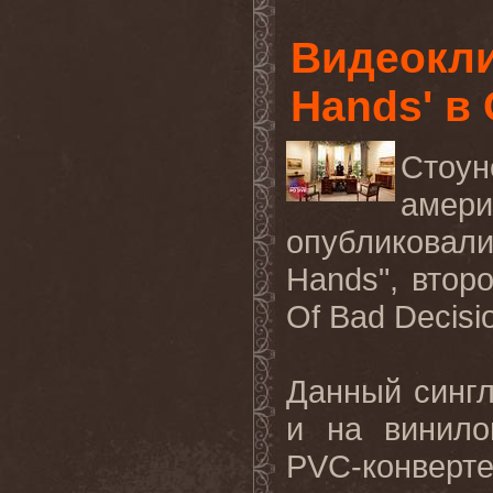
Видеокли
Hands' в
Стоун
амер
опубликова
Hands",
втор
Of Bad Decisi
Данный сингл
и на винило
PVC
-конверт