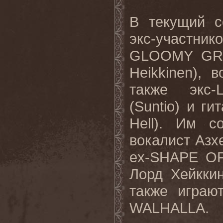
В текущий с
экс-участн
GLOOMY GRIM
Heikkinen), в
также экс-
(Suntio) и г
Hell). Им с
вокалист Азх
ex-SHAPE OF
Лорд Хейкки
также играю
WALHALLA.