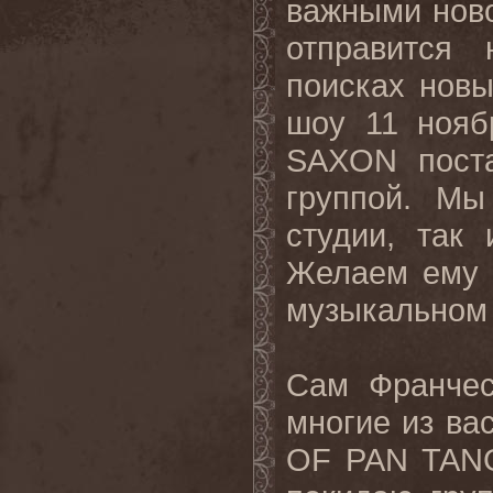
важными ново
отправится
поисках новы
шоу 11 ноябр
SAXON поста
группой. Мы
студии, так
Желаем ему 
музыкальном 
Сам Франчес
многие из ва
OF PAN TANG