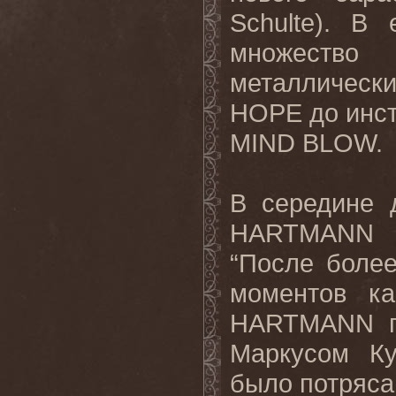
Schulte). В
множество 
металличе
HOPE до инст
MIND BLOW.
В середине 
HARTMANN п
“После более
моментов ка
HARTMANN п
Маркусом Ку
было потряса