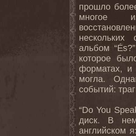
прошло более
многое и
восстанов
нескольких 
альбом “És?”
которое был
форматах, и 
могла. Одн
событий: тра
“Do You Spea
диск. В не
английском я