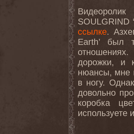
Видеороли
SOULGRIND “T
ссылке
. Азхе
Earth’ был 
отношениях
дорожки, и 
нюансы, мне 
в ногу. Одна
довольно про
коробка цв
используете и