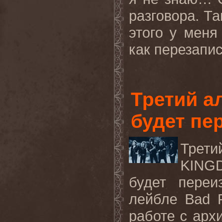
разговора. Та
этого у меня
как перезапис
Третий 
будет пе
Трети
KINGD
будет пере
лейбле Bad 
работе с арх