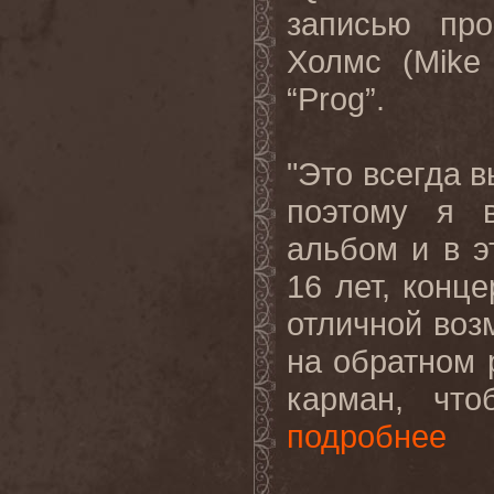
записью про
Холмс (Mike
“Prog”.
"Это всегда в
поэтому я в
альбом и в э
16 лет, конц
отличной воз
на обратном 
карман, что
подробнее