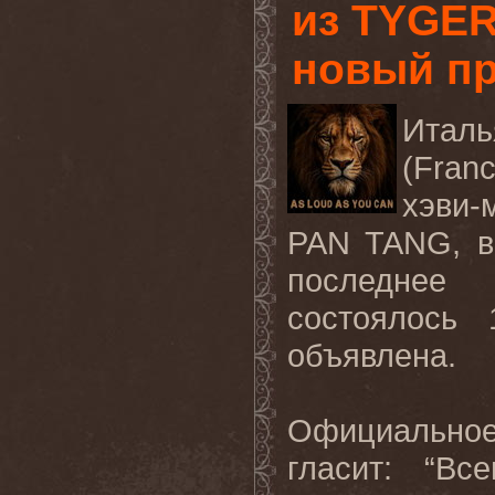
из TYGER
новый п
Италь
(Fran
хэви-
PAN TANG, в 
последнее
состоялось
объявлена.
Официально
гласит: “Вс