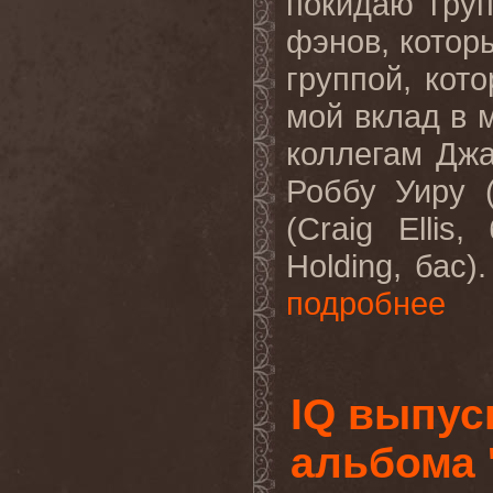
покидаю груп
фэнов, котор
группой, кот
мой вклад в 
коллегам Джа
Роббу Уиру (
(Craig Elli
Holding, бас)
подробнее
IQ выпус
альбома 