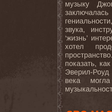
музыку Джо
заключалась
гениальности
звука, инст
‘жизнь’ инте
хотел прод
пространство
показать, ка
Эверил-Роуд
века могла
музыкальност