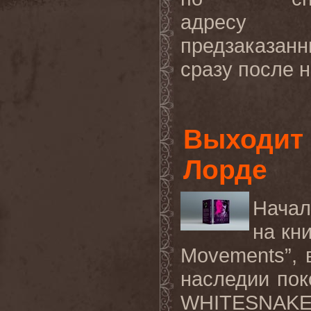
адрес
предзаказан
сразу после н
Выходит 
Лорде
Начал
на кни
Movements”, 
наследии по
WHITESNAKE 