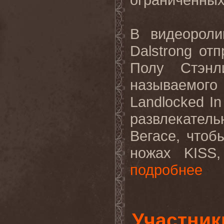
В видеорол
Dalstrong от
Полу Стэнл
называемого
Landlocked I
развлекательн
Вегасе, чтоб
ножах KISS,
подробнее
Участни