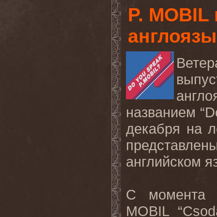
P. MOBIL
англояз
Ветер
выпус
англо
названием “Do
декабря на 
представле
английском я
С момента 
MOBIL “Csoda