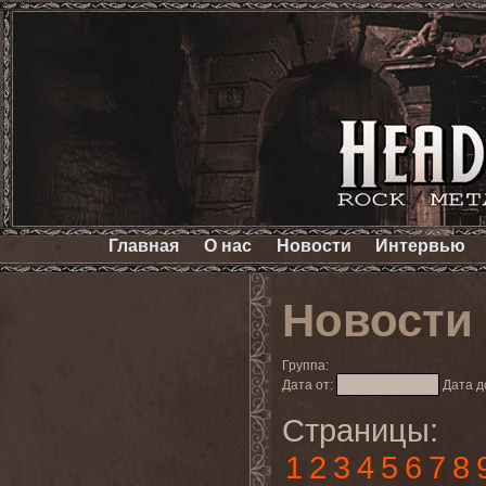
Главная
О нас
Новости
Интервью
Новости
Группа:
Дата от:
Дата д
Страницы:
1
2
3
4
5
6
7
8