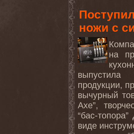
Поступил
ножи с с
Компа
на пр
кухон
выпустила 
продукции, п
вычурный тов
Axe”, творч
“бас-топора
виде инструм