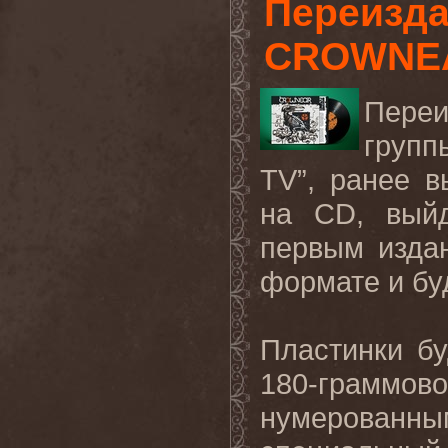
Переизда
CROWNEA
Переи
групп
TV”, ранее 
на CD, выйд
первым изда
формате и бу
Пластинки б
180-грамм
нумерованны