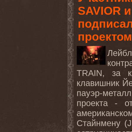
SAVIOR 
подписал
проекто
Лейбл
контр
TRAIN, за к
клавишник Йе
пауэр-мета
проекта - о
американско
Стайнмену (J