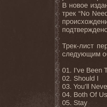
В новое изда
трек “No Need
происхожден
подтверждено
Трек-лист пе
следующим о
01. I've Been 
02. Should I
03. You'll Nev
04. Both Of U
05. Stay