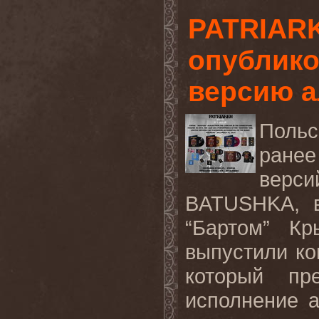
PATRIARK
опублико
версию а
Польс
ране
верс
BATUSHKA, 
“Бартом” Кры
выпустили кон
который пр
исполнение а