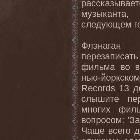
рассказывае
музыканта
следующем го
Флэнаган
перезаписа
фильма во в
нью-йоркско
Records 13 д
слышите пе
многих филь
вопросом: 'З
Чаще всего д