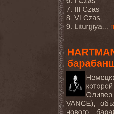
6. I Czas
7. III Czas
8. VI Czas
9. Liturgiya...
HARTMAN
барабан
Немецк
которо
Оливе
VANCE), объ
нового бара