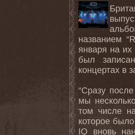
Брит
выпу
альбо
названием “R
января на их
был записа
концертах в з
“Сразу после 
мы нескольк
том числе н
которое было 
IQ вновь на