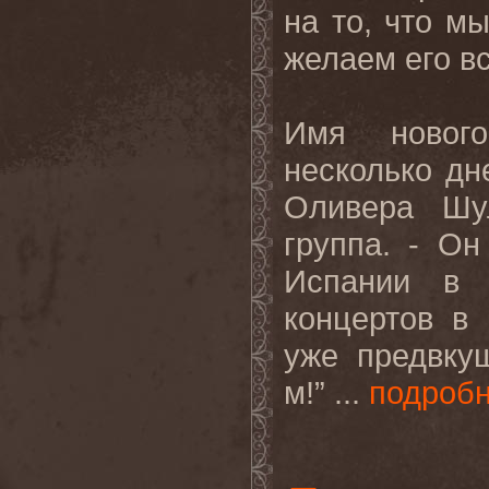
на то, что м
желаем его в
Имя нового
несколько дн
Оливера Шу
группа. - О
Испании в 
концертов в
уже предвку
м!” ...
подроб