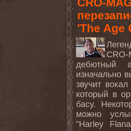
CRO-MAG
перезапи
'The Age 
Леген
CRO-
дебютный а
изначально в
звучит вокал
который в ор
басу. Некот
можно услы
"Harley Flan