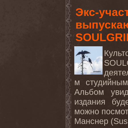
Экс-уча
выпускаю
SOULGRI
Культ
SOUL
деяте
м студийным
Альбом увид
издания буд
можно посмот
Манснер (Sus