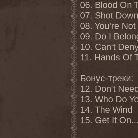
06. Blood On 
07. Shot Dow
08. You're Not
09. Do I Belon
10. Can't Den
11. Hands Of 
Бонус-треки:
12. Don't Need
13. Who Do Y
14. The Wind
15. Get It On..