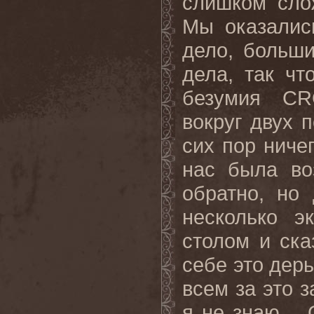
слишком сло
Мы оказалис
дело, больши
дела, так чт
безумия CR
вокруг двух 
сих пор ничег
нас была во
обратно, но
несколько э
столом и ска
себе это дерь
всем за это з
я не знаю… О