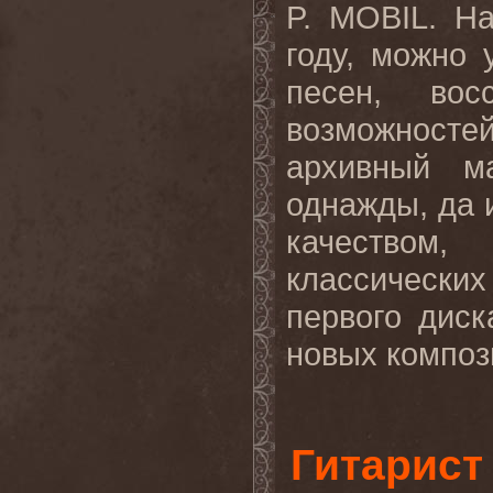
P. MOBIL. Н
году, можно
песен, вос
возможност
архивный м
однажды, да 
качеством,
классических
первого диск
новых компози
Гитарист