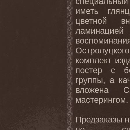
специальный
иметь глян
цветной в
ламинаци
воспомина
Остролуцког
комплект изд
постер с б
группы, а ка
вложена C
мастерингом.
Предзаказы н
по сп