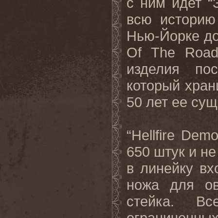
с ним идет “
всю историю
Нью-Йорке д
Of The Road
изделия по
который хран
50 лет ее су
“Hellfire De
650 штук и не
в линейку вх
ножа для о
стейка. В
ограниченных