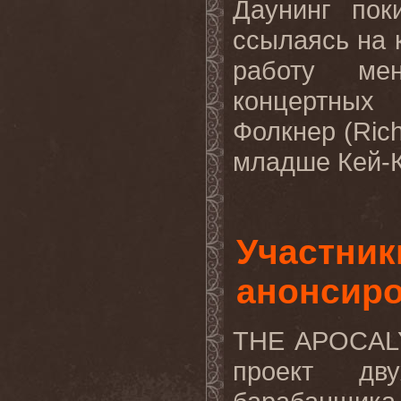
Даунинг по
ссылаясь на 
работу ме
концертных
Фолкнер (
Rich
младше Кей-К
Участни
анонсиро
THE
APOCAL
проект дв