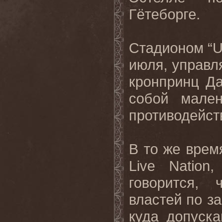
Гётеборге.
Cтадионом “Ul
июля, управл
кронпринц Да
собой мален
противодейст
В то же врем
Live Nation
говорится,
властей по за
куда допуск