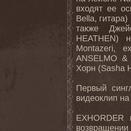
входят ее ос
Bella, гитара
также Джей
HEATHEN) н
Montazeri, 
ANSELMO & 
Хорн (Sasha 
Первый синг
видеоклип на
EXHORDER в
возвращении