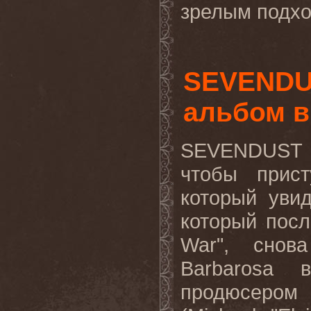
зрелым подхо
SEVENDU
альбом в
SEVENDUST
чтобы прист
который увид
который посл
War
", снов
Barbarosa
продюсером