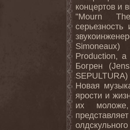
концертов и 
"Mourn The
серьезность
звукоинже
Simoneaux)
Production, 
Богрен (Je
SEPULTURA) вш
Новая музык
ярости и жиз
их моложе
представля
олдскульно