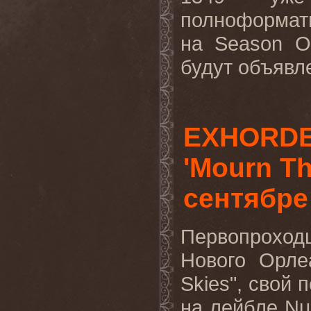
полноформа
на Season O
будут объявле
EXHORDE
'Mourn Th
сентябре
Первопрохо
Нового Орле
Skies", свой 
на лейбле Nuc