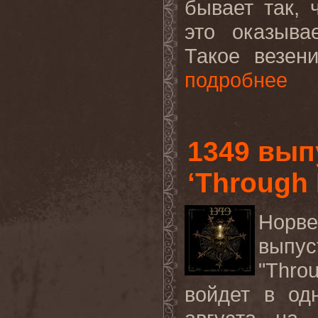
бывает так, 
это оказыва
Такое везени
подробнее
1349 вып
‘Through 
Норв
вып
"Thro
войдет в од