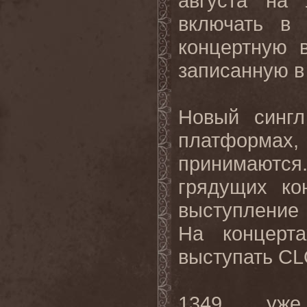
августа на
включать в 
концертную в
записанную в
Новый синг
платформах, 
принимаются.
грядущих ко
выступление
На концерт
выступать CL
1349 уже