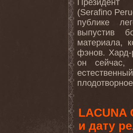
Президент 
(Serafino Per
публике ле
выпустив б
материала, 
фэнов. Хард-
он сейчас,
естественный
плодотворное 
LACUNA C
и дату р