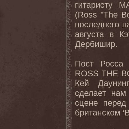
гитаристу
M
(
Ross
"
The
B
последнего н
августа в К
Дербишир.
Пост Росс
ROSS
THE
B
Кей Даунинг
сделает нам
сцене перед
британском ‘
B