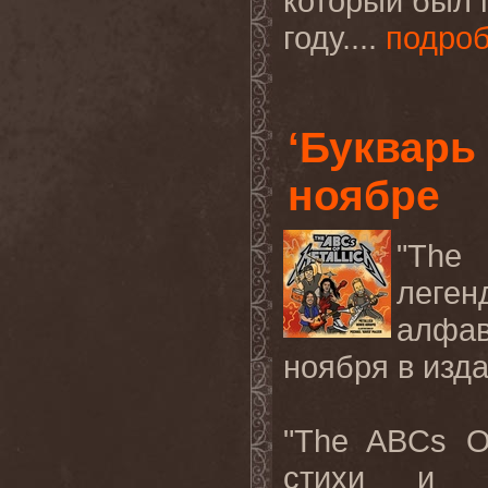
который был 
году....
подро
‘Букварь
ноябре
"The
леге
алфа
ноября в изда
"The ABCs Of
стихи и д