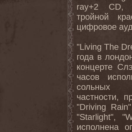
ray+2 CD, 
тройной кр
цифровое ауд
"Living The D
года в лондон
концерте Сл
часов испо
сольных
частности, п
"Driving Rain
"Starlight", 
исполнена о