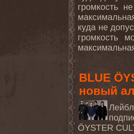
громкость н
максимальная
куда не допу
громкость м
максимальная 
BLUE ÖY
новый ал
Лейбл
подпи
ÖYSTER CUL