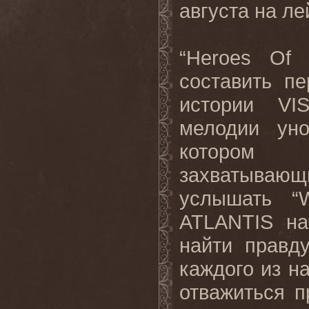
августа на л
“Heroes Of
составить п
истории VI
мелодии ун
котором 
захватывающ
услышать “
ATLANTIS на
найти правд
каждого из на
отважиться п