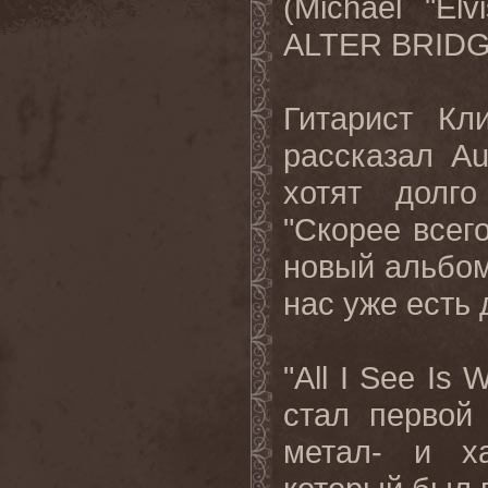
(
Michael
"
Elv
ALTER
BRID
Гитарист Кл
рассказал
Au
хотят долг
"Скорее всег
новый альбом 
нас уже есть 
"All I See Is 
стал первой
метал- и ха