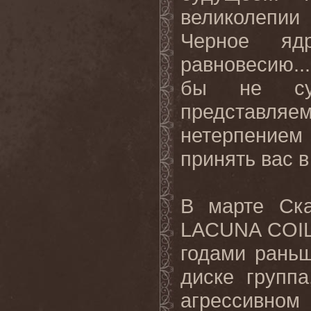
великолепии
Черное яд
равновесию..
бы
не
с
представл
нетерпением
принять вас в
В марте Ска
LACUNA COIL
годами рань
диске группа
агрессивном 