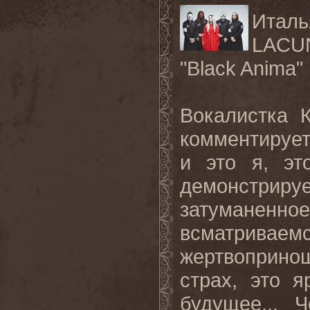
Италь
LACU
"
Black
Anima
"
Вокалистка 
комментирует:
и это я, эт
демонстриру
затуманенн
всматрива
жертвопринош
страх, это 
будущее... 