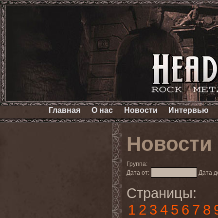
Главная
О нас
Новости
Интервью
Новости
Группа:
Дата от:
Дата д
Страницы:
1
2
3
4
5
6
7
8