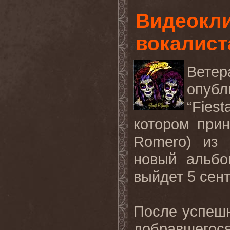
Видеокли
вокалист
Ветер
опуб
“Fies
котором при
Romero) из
новый альбо
выйдет 5 сен
После успешно
добравшегос