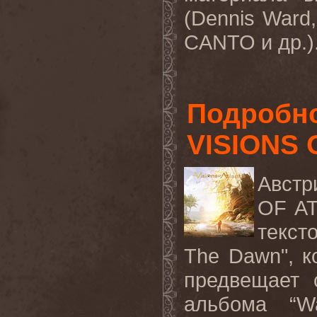
(Dennis War
CANTO и др.).
Подробно
VISIONS 
Австр
OF AT
текст
The Dawn", 
предвещает 
альбома “Wa