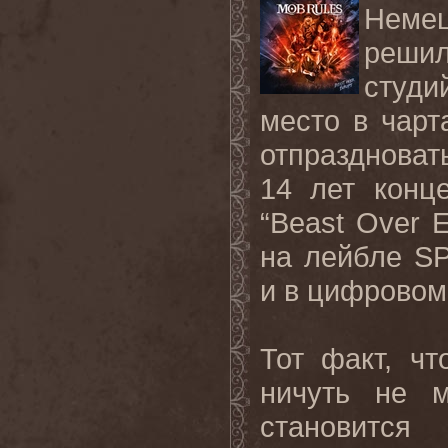
Немец
реши
студи
место в чарт
отпраздноват
14 лет конц
“
Beast
Over
E
на лейбле
S
и в цифровом
Тот
факт
,
чт
ничуть
не
становится