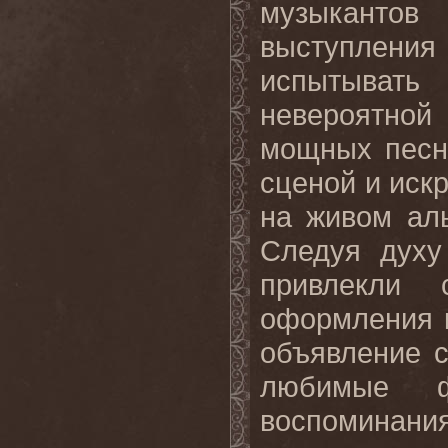
музыкантов
выступления
испытывать
невероятной
мощных песн
сценой и иск
на
живом
ал
Следуя духу
привлекли 
оформления к
объявление 
любимые ф
воспоминан