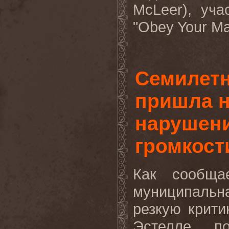
McLeer), уч
"Obey Your Mas
Семилетн
пришла н
нарушени
громкост
Как сообщае
муниципаль
резкую крити
Эстелле п