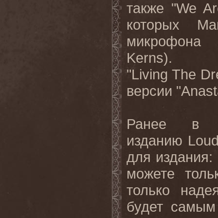
также "We Are
которых Ма
микрофона
Kerns). 
"Living The D
версии "Anast
Ранее в 
изданию Loud
для издания:
можете толь
только наде
будет самым