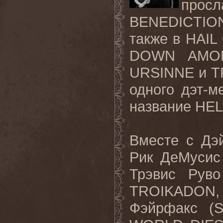
про
BENEDICTION
также в HAI
DOWN AMO
URSINNE и T
одного дэт-м
название HE
Вместе с Дэ
Рик ДеМусис
Трэвис Рув
TROIKADON, 
Фэйрфакс (S