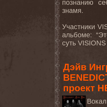
познанию се
знамя.
Участники VI
альбоме: “Э
суть VISIONS
Дэйв Инг
BENEDICT
проект H
Вокал