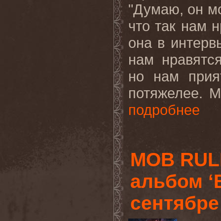
"Думаю, он м
что так нам н
она в интервь
нам нравятс
но нам прия
потяжелее. М
подробнее
MOB RUL
альбом ‘B
сентябре