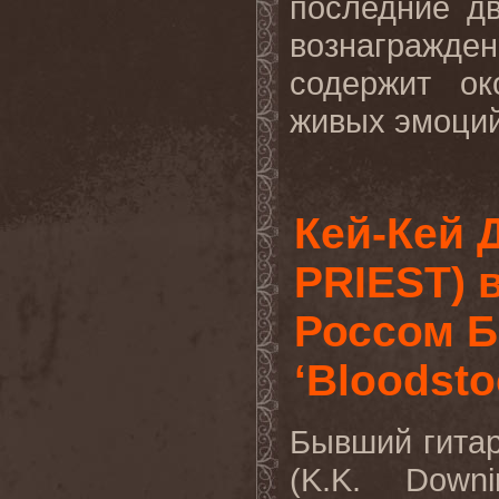
последние дв
вознагражде
содержит ок
живых эмоций
Кей-Кей 
PRIEST) 
Россом Б
‘Bloodsto
Бывший гита
(
K
.
K
.
Downi