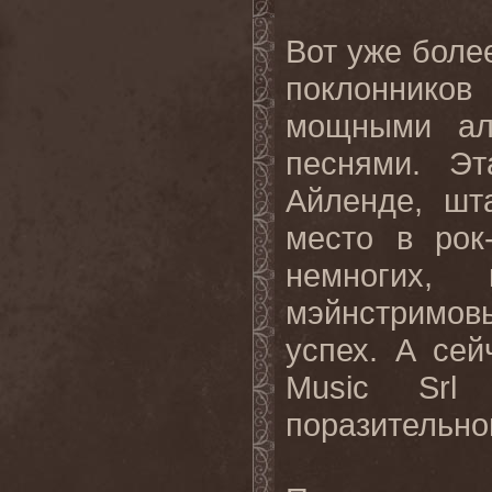
Вот уже бол
поклонников
мощными ал
песнями. Эт
Айленде, шт
место в рок
немногих,
мэйнстримов
успех. А сей
Music Srl
поразительног