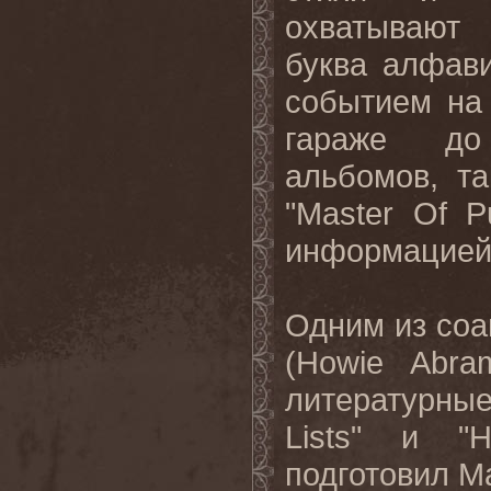
охватывают 
буква алфав
событием на
гараже до 
альбомов, та
"Master Of P
информацией 
Одним из соа
(Howie Abra
литературные
Lists" и "H
подготовил Ма