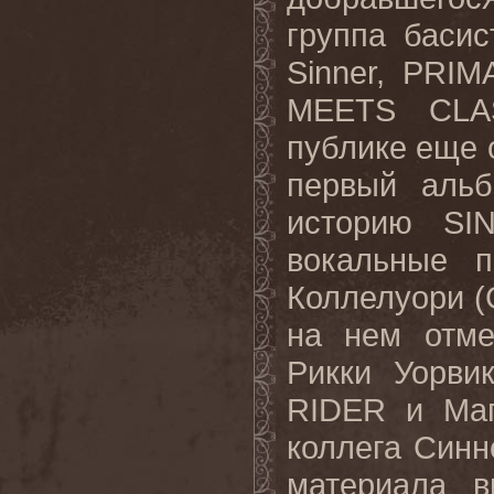
группа баси
Sinner, PR
MEETS CLAS
публике еще о
первый аль
историю SI
вокальные п
Коллелуори (Gi
на нем отме
Рикки Уорви
RIDER и Маг
коллега Син
материала 