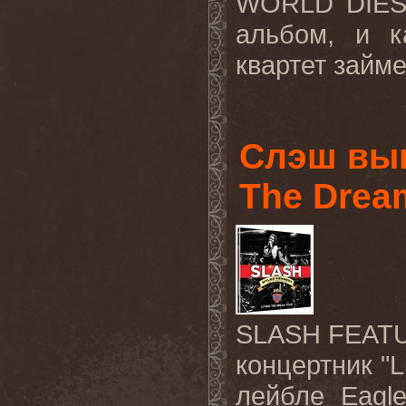
WORLD DIES)
альбом, и к
квартет займе
Слэш вып
The Drea
SLASH FEAT
концертник "L
лейбле Eagl