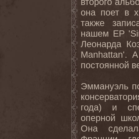
второго альбо
она поет в 
также запис
нашем
EP
'
Si
Леонарда Ко
Manhattan
'. 
постоянной в
Эммануэль п
консерватор
года) и сп
оперной шко
Она сделал
Франции, г