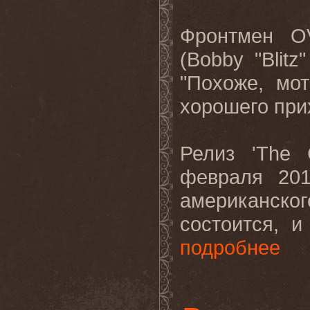
Фронтмен
O
(
Bobby
"
Blitz
"Похоже, мо
хорошего при
Релиз
'The 
февраля
20
американског
состоится, и
подробнее