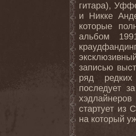
гитара), Уфф
и Никке Анд
которые пол
альбом 199
краудфанди
эксклюзивн
записью выст
ряд редких
последует з
хэдлайнеров 
стартует из 
на который у