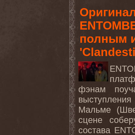
Оригинал
ENTOMBE
полным 
'Clandest
ENTO
пла
фэнам поуча
выступления
Мальме (Шве
сцене собер
состава
ENT