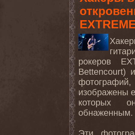
откровен
EXTREM
Хаке
гита
рокеров
EX
Bettencourt
) 
фотографий
изображены ег
которых о
обнаженным.
Эти фотогр