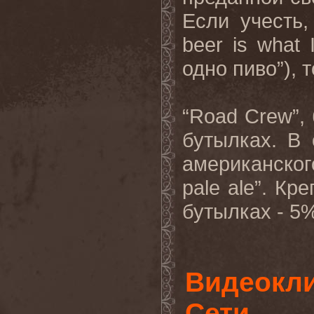
Если учесть,
beer
is
what
одно пиво”), 
“Road Crew”,
бутылках
.
В 
американског
pale
ale
”. Кр
бутылках - 5%
Видеокли
Сети