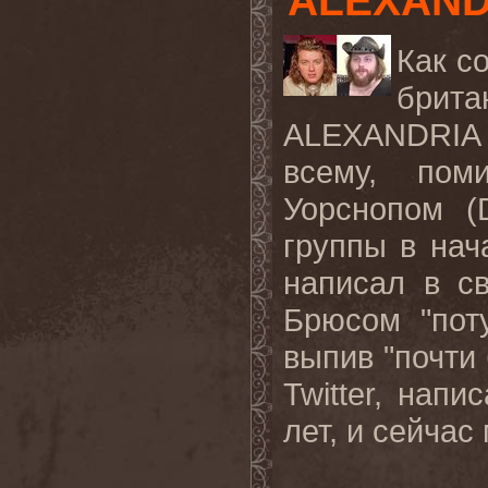
ALEXAND
Как с
брит
ALEXANDRIA
всему, пом
Уорснопом (
группы в нач
написал в с
Брюсом "пот
выпив "почти
Twitter
, напи
лет, и сейчас