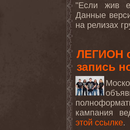
"Если жив е
Данные верси
на релизах гр
ЛЕГИОН с
запись н
Моск
объяв
полноформат
кампания ве
этой ссылке
.