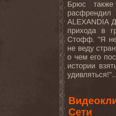
Брюс также
расфренди
ALEXANDIA
Д
прихода в г
Стофф. "Я не
не веду стран
о чем его пос
истории взят
удивляться!".
Видеокли
Сети