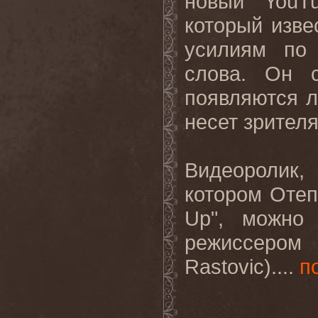
новый
YouT
который изве
усилиям по 
слова. Он 
появляются л
несет зрител
Видеоролик
котором Отеп
Up
", можно
режиссером
Rastovic
)....
п