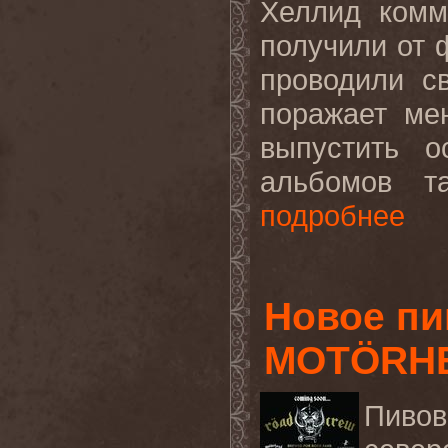
Хеллид комм
получили от ф
проводили с
поражает ме
выпустить о
альбомов т
подробнее
Новое пи
MOTÖRHEA
Пиво