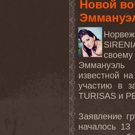
Новой во
Эммануэ
Норве
SIRENI
своему
Эммануэль
известной на
участию в з
TURISAS и 
Заявление гр
началось 13