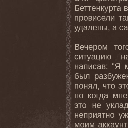
Беттенкурта 
провисели та
удалены
,
а с
Вечером тог
ситуацию 
написав: "Я 
был разбуже
понял, что эт
но когда мне
это не укла
неприятно уж
моим аккаунт