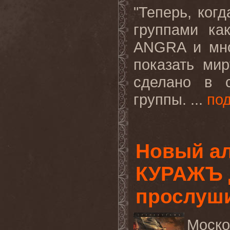
"Теперь, ког
группами к
ANGRA
и мн
показать ми
сделано в с
группы. ...
по
Новый ал
КУРАЖЪ 
прослуш
Моск