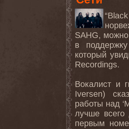
“
Black
норв
SAHG, можно
в поддержку
который увид
Recordings
.
Вокалист и 
Iversen
) ска
работы над ‘
лучше всего
первым номе