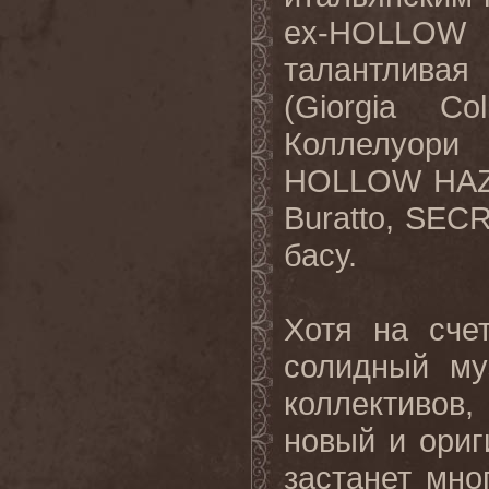
ex
-
HOLLOW
талантливая
(
Giorgia
Col
Коллелуори 
HOLLOW
HA
Buratto
,
SEC
басу.
Хотя на сче
солидный му
коллективов
новый и ориг
застанет мно