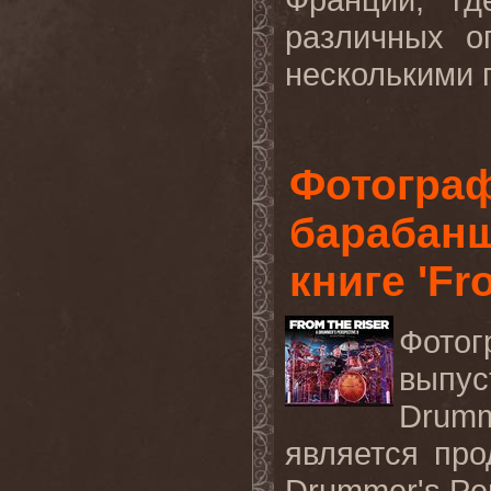
различных о
несколькими г
Фотограф
барабанщ
книге 'Fr
Фотог
выпус
Drum
является про
Drummer
'
s
Pe