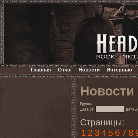
Главная
О нас
Новости
Интервью
Новости
Группа:
Дата от:
Дата д
Страницы:
1
2
3
4
5
6
7
8