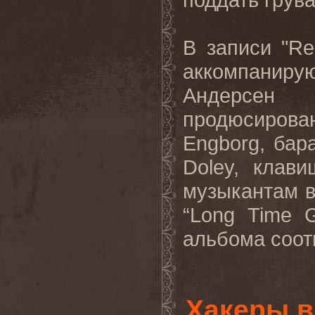
В записи "
Re
аккомпани
Андерсен
продюсиров
Engborg
, бар
Doley
, клави
музыкантам в
“
Long
Time
альбома соотв
Хакеры в