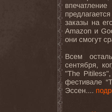
впечатление
предлагается
заказы на е
Amazon
и
Go
они смогут ср
Всем остал
сентября, ко
"
The
Pitiless
"
фестивале “
T
Эссен....
подр