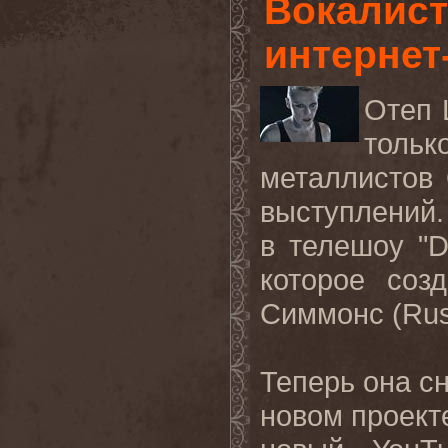
Вокалист
интернет-
Отеп 
тольк
металлистов
выступлений.
в телешоу "
D
которое соз
Симмонс (Rus
Теперь она с
новом проекте