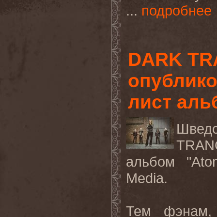
...
подробнее
DARK TR
опублико
лист аль
Шведс
TRAN
альбом
"At
Media.
Тем фэнам, 