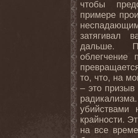
чтобы пред
примере про
неспадающ
затягивал 
дальше. П
облегчение 
превращается
то, что, на мо
– это призыв
радикализм
убийствами 
крайности. Э
на все врем