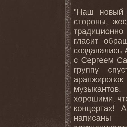
"Наш новый 
стороны, же
традиционно
гласит обра
создавались 
с Сергеем Са
группу спу
аранжировок
музыкантов.
хорошими, что
концертах! 
написаны