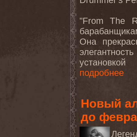
"
From
The
R
барабанщикам
Она прекрас
элегантност
установкой
подробнее
Новый а
до февр
Леген