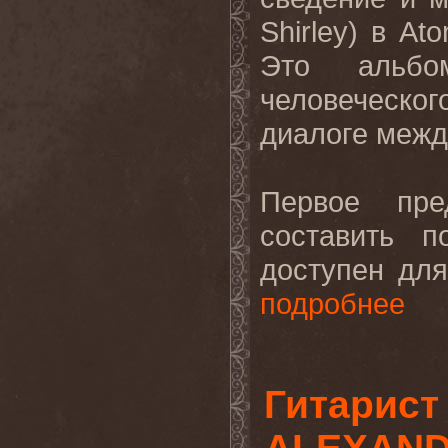
Shirley
) в
Ato
Это альб
человеческо
диалоге межд
Первое пре
составить п
доступен дл
подробнее
Гитарист