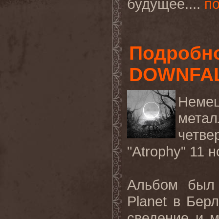
будущее....
п
Подробно
DOWNFAL
Нем
мета
четв
"Atrophy" 11
н
Альбом был
Planet
в Бер
сведение и 