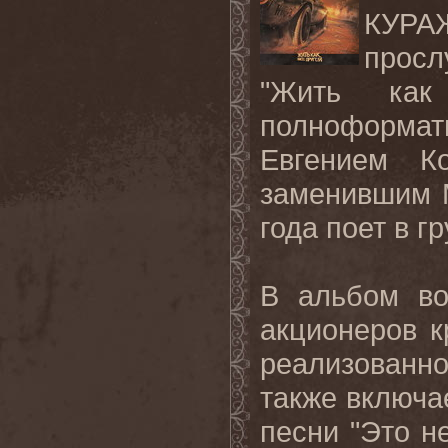
КУР
просл
"Жить как
полноформат
Евгением К
заменившим 
года поет в г
В альбом во
акционеров к
реализованно
также включа
песни "Это н