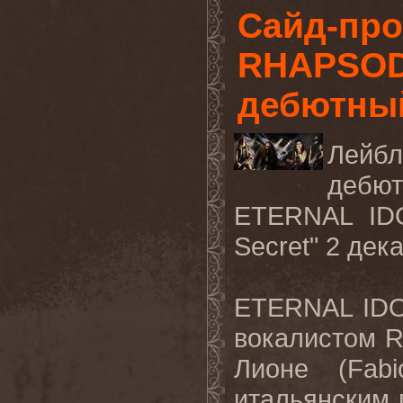
Сайд-про
RHAPSOD
дебютный
Лей
дебю
ETERNAL I
Secret" 2
дек
ETERNAL
ID
вокалистом
Лионе (
Fabi
итальянским 