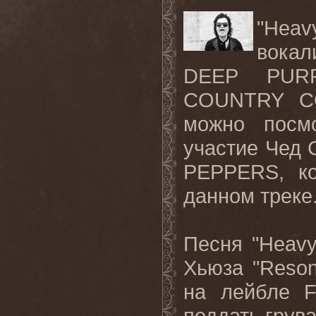
"
Heav
вокал
DEEP
PUR
COUNTRY
C
можно посм
участие Чед 
PEPPERS
, к
данном треке
Песня "
Heav
Хьюза "
Reson
на лейбле
F
поддать грув