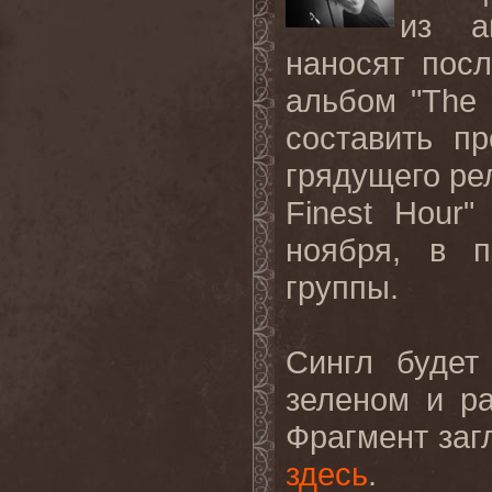
из а
наносят пос
альбом "
The
составить п
грядущего ре
Finest
Hour
"
ноября, в п
группы.
Сингл будет
зеленом и р
Фрагмент заг
здесь
.