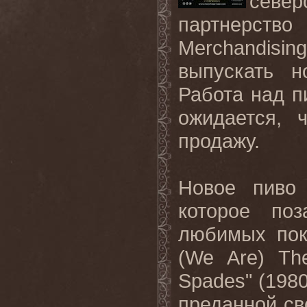
севе
партнерс
Merchandising
выпускать н
Работа над п
ожидается, 
продажу.
Новое пиво 
которое по
любимых по
(
We
Are
)
Th
Spades
" (198
преданной св