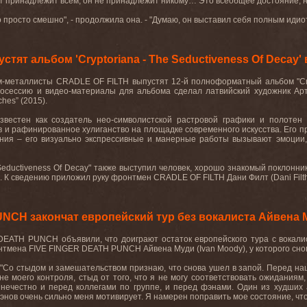
т принадлежит всем, он не принадлежит никому… Это всеобщее достояние, ни 
то просто смешно", - продолжила она. - "Думаю, он выставил себя полным идио
тят альбом 'Cryptoriana - The Seductiveness Of Decay' 
м
-
металлисты
CRADLE OF FILTH
выпустят
12-
й полноформатный альбом
"C
тосессию и видео-материалы для альбома сделал латвийский художник А
ches
” (2015).
звестен как создатель нео-символистской растровой графики и полотен
 и рафинированное хулиганство на площадке современного искусства. Его п
ания – его визуально экспрессивные и манерные работы вызывают эмоции
 Seductiveness Of Decay"
также выступил человек
,
хорошо знакомый поклонн
. К сведению приложил руку фронтмен
CRADLE
OF
FILTH
Дани Филт (
Dani
Filt
NCH закончат европейский тур без вокалиста Айвена 
DEATH
PUNCH
объявили, что доиграют остаток европейского тура с вокал
нтмена
FIVE
FINGER
DEATH
PUNCH
Айвена Муди (
Ivan
Moody
), у которого с
 "Со стыдом и замешательством признаю, что снова ушел в запой. Перед наш
не моего контроля, стыд от того, что я не могу соответствовать ожиданиям
ечестно и перед коллегами по группе, и перед фэнами. Один из худших а
энов очень сильно меня мотивирует. Я намерен поправить мое состояние, чтоб