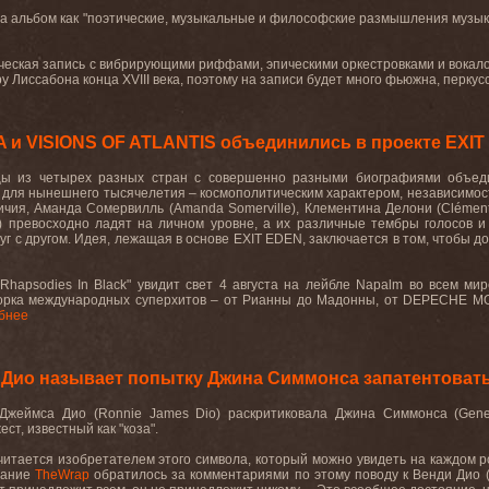
а альбом как "поэтические, музыкальные и философские размышления музыка
ическая запись с вибрирующими риффами, эпическими оркестровками и вокало
 Лиссабона конца XVIII века, поэтому на записи будет много фьюжна, перкусс
 и VISIONS OF ATLANTIS объединились в проекте EXI
ы из четырех разных стран с совершенно разными биографиями объед
для нынешнего тысячелетия – космополитическим характером, независимост
ичия, Аманда Сомервилль (
Amanda
Somerville
), Клементина Делони (
Cl
é
men
) превосходно ладят на личном уровне, а их различные тембры голосов и
уг с другом. Идея, лежащая в основе
EXIT
EDEN
, заключается в том, чтобы 
Rhapsodies
In
Black
" увидит свет 4 августа на лейбле
Napalm
во всем мир
борка международных суперхитов – от Рианны до Мадонны, от
DEPECHE
M
бнее
Дио называет попытку Джина Симмонса запатентовать 
Джеймса Дио (
Ronnie
James
Dio
) раскритиковала Джина Симмонса (
Gen
ст, известный как "коза".
итается изобретателем этого символа, который можно увидеть на каждом ро
дание
TheWrap
обратилось за комментариями по этому поводу к Венди Дио (