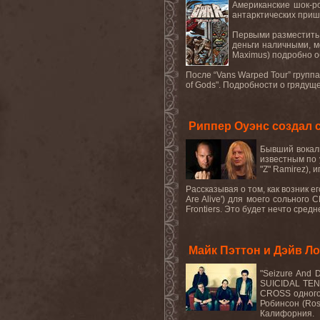
Американские шок
-
р
антарктических приш
Первыми разместить 
деньги наличными, 
Maximus
) подробно 
После “
Vans
Warped
Tour
” групп
of
Gods
". Подробности о грядущ
Риппер Оуэнс создал 
Бывший вокал
известным по
"
Z
"
Ramirez
), 
Рассказывая о том, как возник 
Are
Alive
') для моего сольного
C
Frontiers
. Это будет нечто сред
Майк Пэттон и Дэйв Л
"Seizure And D
SUICIDAL TEN
CROSS
одног
Робинсон (
Ros
Калифорния.