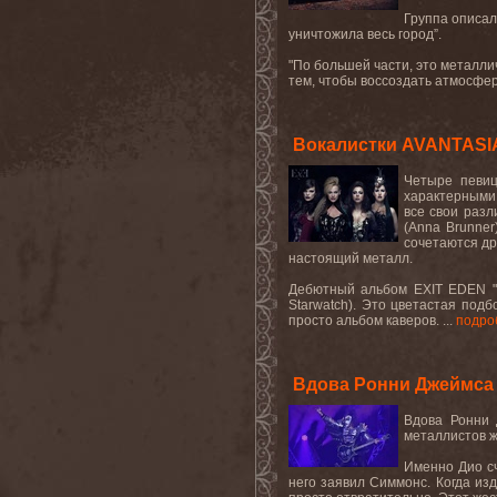
Группа описал
уничтожила весь город”.
"По большей части, это металл
тем, чтобы воссоздать атмосферу
Вокалистки AVANTASIA
Четыре певиц
характерными 
все свои разл
(
Anna
Brunner
сочетаются др
настоящий металл.
Дебютный альбом
EXIT
EDEN
"
Starwatch
). Это цветастая под
просто альбом каверов. ...
подро
Вдова Ронни Джеймса 
Вдова Ронни 
металлистов же
Именно Дио сч
него заявил Симмонс. Когда из