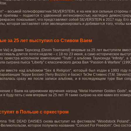
Rise
.
on
" – восьмой полноформатник
SILVERSTEIN
, и на нем все сильные сторон
е припевы – подаются с удвоенной интенсивностью, наглядно демонстрир
прекрасно показывает, что представляют собой
SILVERSTEIN
в 2017 году. Ег
пы, которая заставляет себя эволюционировать и добивается того, чтобы каж
ые за 25 лет выступил со Стивом Ваем
ve
Vai
) и Девин Таунсенд (
Devin
Townsend
) впервые за 25 лет выступили вмес
естиваль длится почти неделю – с 18 по 23 июня, а само историческое высту
го оркестра исполнили композицию “
Truth
” с альбома Таунсенда “
Infinity
”, а
была сыграна пьеса “
Liberty
” с классического диска Вая “
Passion
&
Warfare
” (1990
ли вместе над альбомом "
Sex
&
Religion
", который был издан в 1993 году
 барабанщик Терри Боззио (
Terry
Bozzio
) и басист ТиЭм Стивенс (
T
.
M
.
Stevens
 распалась сразу же после записи альбома, и в последующем туре Вая со
нение с Ваем на церемонии вручения наград “
Metal
Hammer
Golden
Gods
”, 
и я буду петь с ним впервые за 25 лет. Я также сыграю на кое-каких его номера
тупят в Польше с оркестром
руппа
THE
DEAD
DAISIES
снова выступит на фестивале “
Woodstock
Poland
”
-Великопольски, которое получило название “
Concert
For
Freedom
”. Оно сост