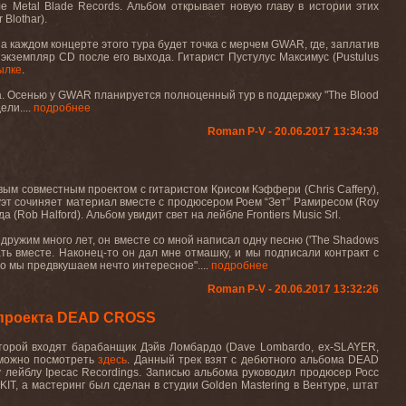
ле
Metal Blade Records.
Альбом открывает новую главу в истории этих
r
Blothar
).
На каждом концерте этого тура будет точка с мерчем
GWAR
, где, заплатив
ю экземпляр
CD
после его выхода. Гитарист Пустулус Максимус (
Pustulus
ылке
.
а. Осенью у
GWAR
планируется полноценный тур в поддержку "
The
Blood
ли....
подробнее
Roman P-V - 20.06.2017 13:34:38
овым совместным проектом с гитаристом Крисом Кэффери (
Chris
Caffery
),
уэт сочиняет материал вместе с продюсером Роем “Зет” Рамиресом (
Roy
да (Rob Halford). Альбом увидит свет на лейбле
Frontiers Music Srl.
 дружим много лет, он вместе со мной написал одну песню ('
The
Shadows
лать вместе. Наконец-то он дал мне отмашку, и мы подписали контракт с
то мы предвкушаем нечто интересное
".
...
подробнее
Roman P-V - 20.06.2017 13:32:26
 проекта DEAD CROSS
оторой входят барабанщик Дэйв Ломбардо
(Dave Lombardo, ex-SLAYER,
можно посмотреть
здесь
.
Данный трек взят с дебютного альбома
DEAD
у лейблу
Ipecac
Recordings
. Записью альбома руководил продюсер Росс
KIT
, а мастеринг был сделан в студии
Golden
Mastering
в Вентуре, штат