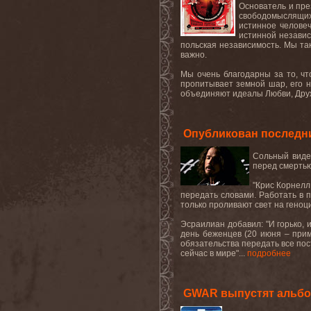
Основатель и пре
свободомыслящих 
истинное челове
истинной независ
польская независимость. Мы та
важно
.
Мы очень благодарны за то, чт
пропитывает земной шар, его н
объединяют идеалы Любви, Друж
Опубликован последн
Сольный виде
перед смертью
"Крис Корнелл
передать словами
.
Работать в п
только проливают свет на геноц
Эсраилиан добавил: "И горько, 
день беженцев (20 июня – прим
обязательства передать все пос
сейчас в мире"...
подробнее
GWAR выпустят альбом