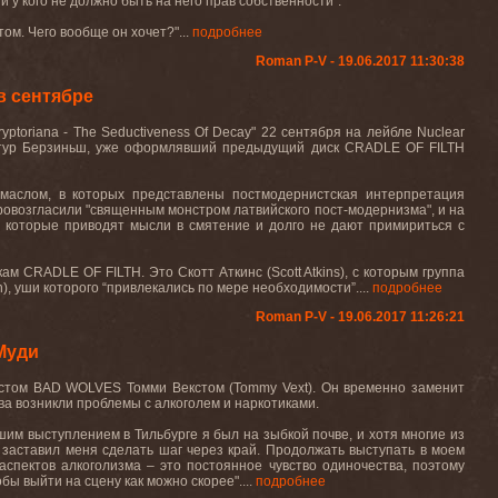
у кого не должно быть на него прав собственности".
том. Чего вообще он хочет
?"
...
подробнее
Roman P-V - 19.06.2017 11:30:38
в сентябре
ryptoriana - The Seductiveness Of Decay" 22
сентября на лейбле
Nuclear
ртур Берзиньш, уже оформлявший предыдущий диск
CRADLE
OF
FILTH
 маслом, в которых представлены постмодернистская интерпретация
ровозгласили "священным монстром латвийского пост-модернизма", и на
, которые приводят мысли в смятение и долго не дают примириться с
икам
CRADLE OF FILTH.
Это Скотт Аткинс (
Scott
Atkins
), с которым группа
h
), уши которого “привлекались по мере необходимости”....
подробнее
Roman P-V - 19.06.2017 11:26:21
Муди
истом
BAD
WOLVES
Томми Векстом (
Tommy
Vext
). Он временно заменит
нова возникли проблемы с алкоголем и наркотиками.
им выступлением в Тильбурге я был на зыбкой почве, и хотя многие из
, заставил меня сделать шаг через край. Продолжать выступать в моем
спектов алкоголизма – это постоянное чувство одиночества, поэтому
ы выйти на сцену как можно скорее"....
подробнее