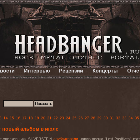
вости
Интервью
Рецензии
Концерты
Отче
о:
3
14
15
16
17
18
19
20
21
22
23
24
25
26
27
28
29
30
31
32
33
34
35
т новый альбом в июле
ст-хардкорщики
SILVERSTEIN
опубликовали
новую песню "
Lost
Positives
", ко