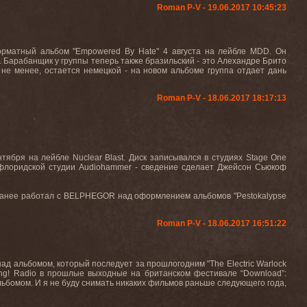
Roman P-V - 19.06.2017 10:45:23
орматный
альбом
"Empowered By Hate"
4 августа на лейбле
MDD.
Он
о. Барабанщик у группы теперь также бразильский - это Алехандре Брито
 не менее, остается немецкой - на новом альбоме группа отдает дань
Roman P-V - 18.06.2017 18:17:13
нтября на лейбле
Nuclear Blast.
Диск записывался в студиях
Stage
One
 флоридской студии
Audiohammer
- сведение сделает Джейсон Сьюкоф
ранее работал с
BELPHEGOR
над оформлением альбомов "
Pestokalypse
Roman P-V - 18.06.2017 16:51:22
 над альбомом, который последует за прошлогодним "
The
Electric
Warlock
ng! Radio
в прошлые выходные на британском фестивале “
Download
”:
альбомом. И я не буду снимать никаких фильмов раньше следующего года,