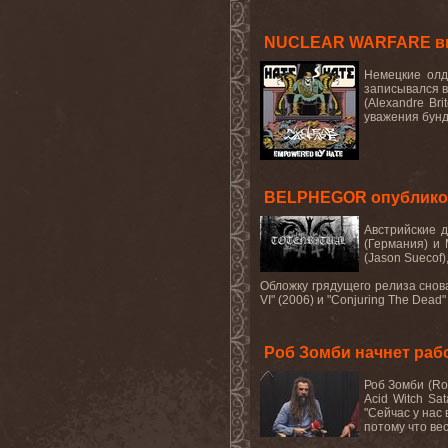
NUCLEAR WARFARE вып
Немецкие
олд
записывался 
(
Alexandre
Bri
уважения бунд
BELPHEGOR опубликовал
Австрийские
д
(Германия) и
(
Jason
Suecof
)
Обложку грядущего релиза снов
VI
" (2006) и "
Conjuring
The
Dead
"
Роб Зомби начнет раб
Роб Зомби (
Ro
Acid
Witch
Sat
"Сейчас у нас
потому что ве