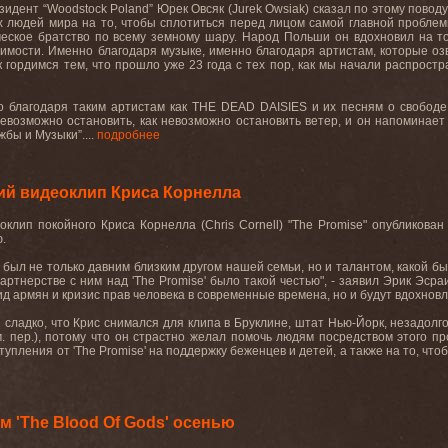
зидент “
Woodstock
Poland
” Юрек Овсяк (
Jurek
Owsiak
) сказал по этому повод
людей мира на то, чтобы сплотиться перед лицом самой главной проблемы
ческое братство по всему земному шару. Народ Польши он вдохновил на т
имости. Именно благодаря музыке, именно благодаря артистам, которые озв
к гордимся тем, что прошло уже 23 года с тех пор, как мы начали распрос
о благодаря таким артистам как
THE
DEAD
DAISIES
и их песням о свободе
евозможно остановить, как невозможно остановить ветер, и он напоминает 
бы и Музыки”....
подробнее
ий видеоклип Криса Корнелла
оклип покойного Криса Корнелла
(Chris Cornell) "The Promise"
опубликован
.
 был не только давним близким другом нашей семьи, но и талантом, какой б
артнерстве с ним над '
The
Promise
' было такой честью", - заявил Эрик Эсра
ид армян и кризис прав человека в современные времена, но и будут вдохновл
и сладко, что Крис снимался для клипа в Бруклине, штат Нью-Йорк, незадол
. пер.), потому что он страстно желал помочь людям посредством этого пр
тупления от '
The
Promise
' на поддержку беженцев и детей, а также на то, ч
 'The Blood Of Gods' осенью