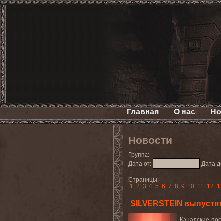
Главная
О нас
Но
Новости
Группа:
Дата от:
Дата д
Страницы:
1
2
3
4
5
6
7
8
9
10
11
12
1
SILVERSTEIN выпустя
Канадские по