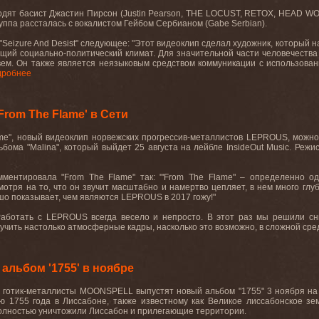
одят басист Джастин Пирсон (
Justin
Pearson
,
THE
LOCUST
,
RETOX
,
HEAD
WO
руппа рассталась с вокалистом Гейбом Сербианом (
Gabe
Serbian
).
"
Seizure
And
Desist
" следующее: "Этот видеоклип сделал художник, который н
кущий социально-политический климат. Для значительной части человечества
вем. Он также является неязыковым средством коммуникации с использовани
дробнее
rom The Flame' в Сети
me",
новый видеоклип норвежских прогрессив
-
металлистов
LEPROUS,
можно
ьбома "
Malina
", который выйдет 25 августа на лейбле
InsideOut
Music
. Режи
мментировала "
From
The
Flame
" так: "'
From
The
Flame
" – определенно од
тря на то, что он звучит масштабно и намертво цепляет, в нем много глу
ошо показывает, чем являются
LEPROUS
в 2017 гожу!"
Работать с
LEPROUS
всегда весело и непросто. В этот раз мы решили с
лучить настолько атмосферные кадры, насколько это возможно, в сложной сред
льбом '1755' в ноябре
е готик-металлисты MOONSPELL выпустят новый альбом "1755" 3 ноября на 
ю 1755 года в Лиссабоне, также известному как Великое лиссабонское зе
олностью уничтожили Лиссабон и прилегающие территории.