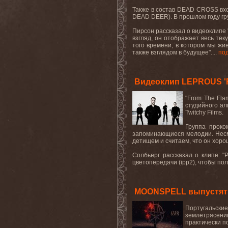
Также в состав
DEAD
CROSS
вх
DEAD
DEER
). В прошлом году г
Пирсон рассказал о видеоклипе 
взгляд, он отображает весь те
того времени, в котором мы жи
также взглядом в будущее"....
по
Видеоклип LEPROUS 'F
"From The Fla
студийного ал
Twitchy
Films
.
Группа проко
запоминающиеся мелодии. Несмо
детищем и считаем, что он хор
Солбьерг рассказал о клипе: "
цветопередачи (
ipp
2), чтобы по
MOONSPELL выпустят а
Португальски
землетрясени
практически п