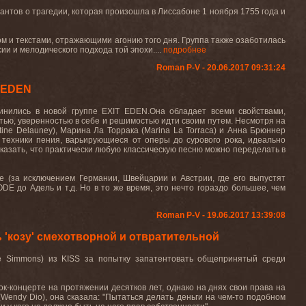
нтов о трагедии, которая произошла в Лиссабоне 1 ноября 1755 года и
м и текстами, отражающими агонию того дня. Группа также озаботилась
ии и мелодического подхода той эпохи....
подробнее
Roman P-V - 20.06.2017 09:31:24
T EDEN
инились в новой группе
EXIT
EDEN
.Она обладает всеми свойствами,
ью, уверенностью в себе и решимостью идти своим путем. Несмотря на
tine
Delauney
), Марина Ла Торрака (
Marina
La
Torraca
) и Анна Брюннер
 техники пения, варьирующиеся от оперы до сурового рока, идеально
доказать, что практически любую классическую песню можно переделать в
е (за исключением Германии, Швейцарии и Австрии, где его выпустят
ODE
до Адель и т.д. Но в то же время, это нечто гораздо большее, чем
Roman P-V - 19.06.2017 13:39:08
'козу' смехотворной и отвратительной
e
Simmons
) из KISS за попытку запатентовать общепринятый среди
к-концерте на протяжении десятков лет, однако на днях свои права на
Wendy Dio), она сказала: "Пытаться делать деньги на чем-то подобном