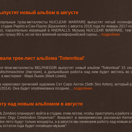
устят новый альбом в августе
скульные
трэш
-
металлисты
NUCLEAR WARFARE
выпустят
пятый
полноф
в студии
Papiris
в Сан-Пауло (Бразилия) с августа 2016 года по январь 2017-г
to
), параллельно играющий в
ANDRALLS
. Музыка
NUCLEAR
WARFARE
, тем
ес-трэшу 80-х, но не без влияний калифорнийской сцены....
подробнее
и трек-лист альбома 'Totenritual'
эт
-
блэк
-
металлисты
BELPHEGOR
выпустят
новый
альбом
"Totenritual"
15 се
Mischmaschine
(Австрия), а дальнейшая работа над ним будет вестись во
, а мастеринг - Марк Льюис (
Mark
Lewis
).
а нарисовал греческий художник Сет Сиро Антон (
Seth
Siro
Anton
), который 
 (2014). Она будет опубликована позднее....
подробнее
оту над новым альбомом в августе
b
Zombie
) планирует войти в студию этим летом, чтобы приступить к работе
anic
Orgy
Celebration
Dispenser
". Вокалист и кинорежиссер рассказал
Kerra
 все лето будут только концерты, а в августе мы начинаем работу над новым 
сь остаток года будет посвящен музыке".