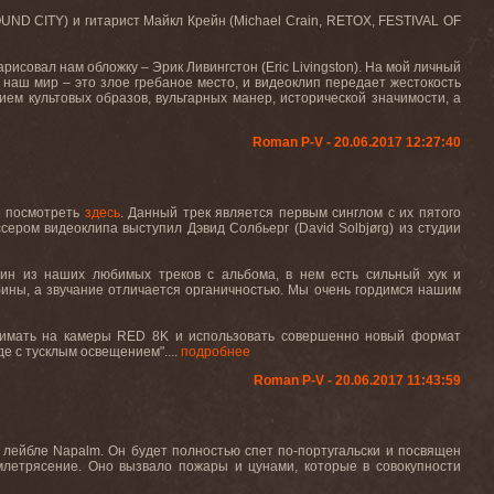
UND
CITY
) и гитарист Майкл Крейн (
Michael
Crain
,
RETOX
,
FESTIVAL
OF
арисовал нам обложку – Эрик Ливингстон (
Eric
Livingston
). На мой личный
 наш мир – это злое гребаное место, и видеоклип передает жестокость
ем культовых образов, вульгарных манер, исторической значимости, а
Roman P-V - 20.06.2017 12:27:40
 посмотреть
здесь
.
Данный трек является первым синглом с их пятого
ссером видеоклипа выступил Дэвид Солбьерг (
David
Solbj
ø
rg
) из студии
ин из наших любимых треков с альбома, в нем есть сильный хук и
бины, а звучание отличается органичностью. Мы очень гордимся нашим
нимать на камеры
RED
8
K
и использовать совершенно новый формат
е с тусклым освещением"....
подробнее
Roman P-V - 20.06.2017 11:43:59
лейбле Napalm. Он будет полностью спет по-португальски и посвящен
млетрясение. Оно вызвало пожары и цунами, которые в совокупности