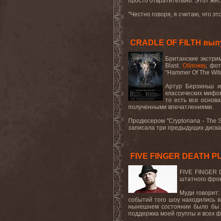
просто отвратительно. Этот жес
"Честно говоря, я считаю, что э
CRADLE OF FILTH выпус
Британские экстри
Blast.
Обложку
, фо
“
Hammer
Of
The
Wit
Артур Берзиньш и
классических мифов
то есть все основ
полученными впечатлениями.
Продюсером
"Cryptoriana - The
записала три предыдущих диска
FIVE FINGER DEATH PU
FIVE
FINGER
штатного фро
Муди говорит:
событий того шоу находились в
нынешнем состоянии было бы н
поддержка моей группы и всех ф