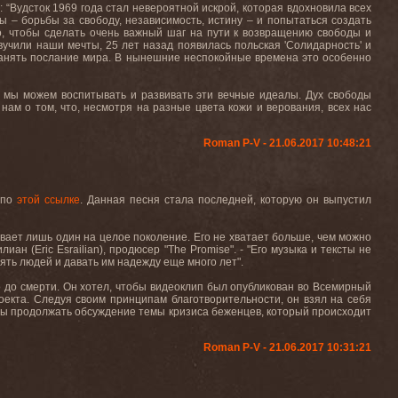
у: “Вудсток 1969 года стал невероятной искрой, которая вдохновила всех
 – борьбы за свободу, независимость, истину – и попытаться создать
о, чтобы сделать очень важный шаг на пути к возвращению свободы и
учили наши мечты, 25 лет назад появилась польская 'Солидарность' и
транять послание мира. В нынешние неспокойные времена это особенно
 мы можем воспитывать и развивать эти вечные идеалы. Дух свободы
нам о том, что, несмотря на разные цвета кожи и верования, всех нас
Roman P-V - 21.06.2017 10:48:21
 по
этой ссылке
.
Данная песня стала последней
,
котору
ю он выпустил
ывает лишь один на целое поколение. Его не хватает больше
,
чем можно
илиан (
Eric
Esrailian
), продюсер "
The
Promise
". - "Его музыка и тексты не
ять людей и давать им надежду еще много лет".
го до смерти. Он хотел, чтобы видеоклип был опубликован во Всемирный
оекта. Следуя своим принципам благотворительности, он взял на себя
тобы продолжать обсуждение темы кризиса беженцев, который происходит
Roman P-V - 21.06.2017 10:31:21