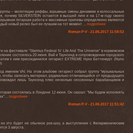
ы группы – молотящие риффы, взрывные смены динамики и колоссальные
уя, почему
SILVERSTEIN
остаются в высшей лиге и на 17-м году своего
о взрывная гитарная работа и массивные припевы определенно являются
дый новый релиз был ее лучшим на тот момент. ...
подробнее
Roman P-V - 21.06.2017 11:58:52
те на фестивале “
Starmus
Festival
IV
:
Life
And
The
Universe
” в норвежском
пление состоялось 20 июня. Вай и Таунсенд в сопровождении городского
 затем к ним присоединился гитарист
EXTREME
Нуно Беттенкурт (
Nuno
).
 под именем
VAI
. На этом альбоме гитарист собрал группу "музыкальных
)), чтобы записать материал, радикально отличающийся от предыдущего
провождал лишь Таунсенд плюс несколько сессионных барабанщиков и
которая состоялась в Лондоне 12 июня. Он сказал: "Мы будем исполнять
х”....
подробнее
Roman P-V - 21.06.2017 11:51:42
, но это будет не обычное рок-шоу, а выступление с Филармоническим
оится
3
августа
.