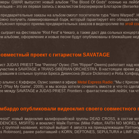
океры
GWAR
выпустят новый альбом
"The Blood Of Gods"
осенью на лейб
ельцев – это их первая запись с вокалистом Берзеркером Блотаром (
Berserke
предварительные заказы на альбом смогут посетители тура “
Vans
Warped
”. 
можно получить ламинированный бэдж, который гарантирует его обладател
объяснил процесс приема предварительных заказов в видеоролике по
этой сс
а сыграет на фестивале “
Riot
Fest
” в Чикаго, а также даст два сольных концерт
ем альбоме, оформление и новые песни будут опубликованы в ближайшие неде
совместный проект с гитаристом SAVATAGE
ист
JUDAS
PRIEST
Тим “Риппер” Оуэнс (
Tim
"
Ripper
"
Owens
) работает над н
 участию в
SAVATAGE
и
TRANS
-
SIBERIAN
ORCHESTRA
. В настоящее время д
игравшим в сольных группах Брюса Дикинсона (
Bruce
Dickinson
) и Роба Хэлфор
его альянс с Кэффери, Оуэнс заявил в эфире
Metal
Express
Radio
: "Мы с Крисом
D
('
Play
My
Game
', 2009), и мы всегда хотели сочинять вместе и что-то сде
нее между
SAVATAGE
и
JUDAS
PRIEST
.
Frontiers –
фантастический лейбл
,
так ч
омбардо опубликовали видеоклип своего совместного
esist",
новый видеоклип калифорнийской группы
DEAD CROSS,
в состав к
DENCIES, MISFITS)
и вокалист Майк Пэттон
(Mike Patton, FAITH NO MORE),
о с группой названия, который выйдет 4 августа на принадлежащем Пэттон
s
Robinson
), ранее работавший с
KORN
,
DEFTONES
,
SEPULTURA
и
LIMP
BIZ