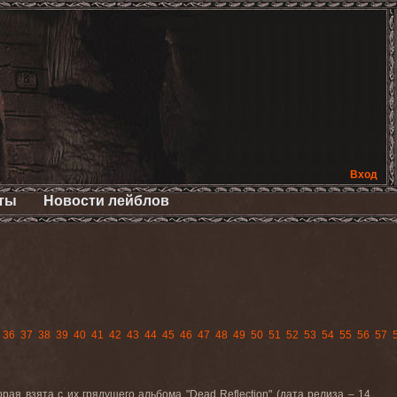
Вход
ты
Новости лейблов
36
37
38
39
40
41
42
43
44
45
46
47
48
49
50
51
52
53
54
55
56
57
торая взята с их грядущего альбома "
Dead
Reflection
" (дата релиза – 14