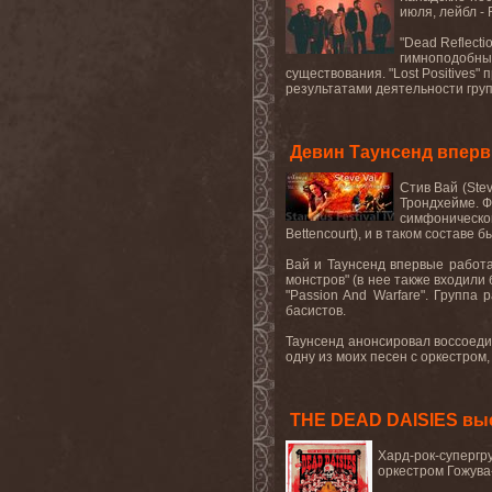
июля, лейбл -
"
Dead
Reflecti
гимноподобны
существования. "
Lost
Positives
" 
результатами деятельности груп
Девин Таунсенд вперв
Стив Вай (
Ste
Трондхейме. Ф
симфоническо
Bettencourt
), и в таком составе 
Вай и Таунсенд впервые работа
монстров" (в нее также входили
"
Passion
And
Warfare
". Группа
басистов.
Таунсенд анонсировал воссоеди
одну из моих песен с оркестром, 
THE DEAD DAISIES выс
Хард-рок-суперг
оркестром Гожува