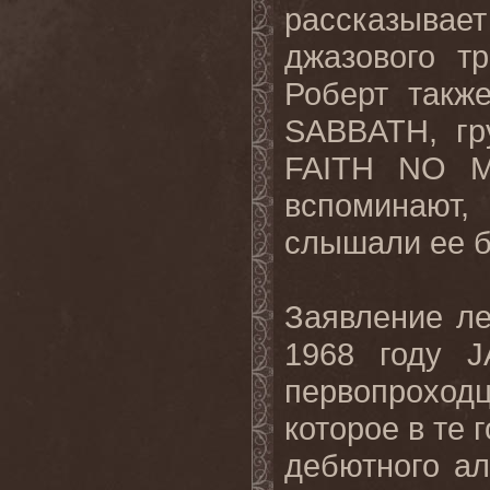
рассказыва
джазового т
Роберт такж
SABBATH
, г
FAITH
NO
вспоминают,
слышали ее бу
Заявление ле
1968 году
J
первопроход
которое в те 
дебютного ал