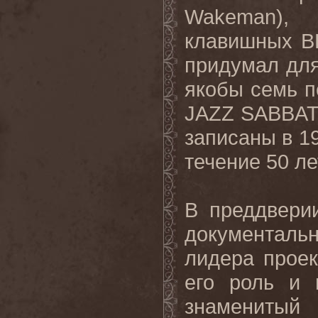
Wakeman
), 
клавишных
B
придумал дл
якобы семь 
JAZZ
SABBA
записаны в 19
течение 50 ле
В преддвери
документаль
лидера проек
его роль и 
знаменитый