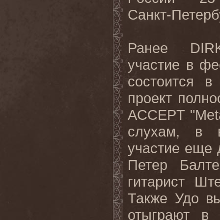
Санкт-Петерб
Ранее
DI
участие в ф
сос
тоится в
проект полно
ACCEPT "Meta
слухам
,
в 
участие еще 
Петер Балте
гитарист Шт
Также Удо в
отыграют в 