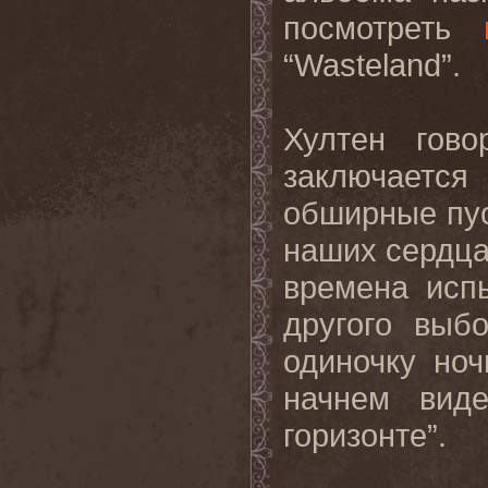
посмотреть
“
Wasteland
”.
Хултен гово
заключается
обширные пус
наших сердца
времена исп
другого выб
одиночку но
начнем виде
горизонте”.