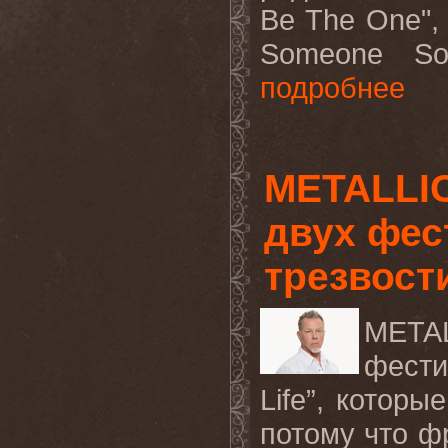
Be The One",
Someone So
подробнее
METALLIC
двух фес
трезвост
META
фести
Life”, котор
потому что 