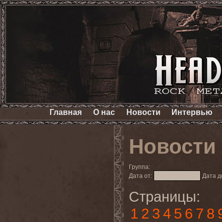
Главная
О нас
Новости
Интервью
Новости
Группа:
Дата от:
Дата д
Страницы:
1
2
3
4
5
6
7
8