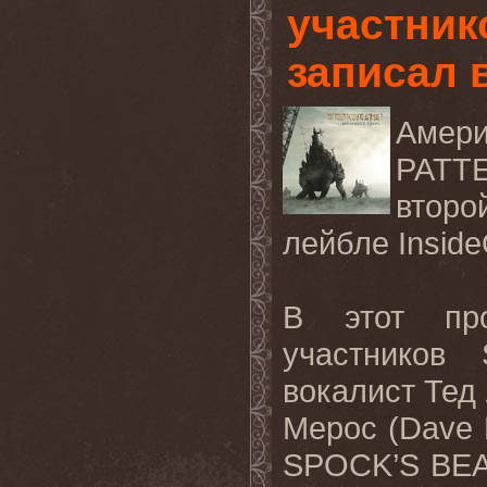
участни
записал 
Амер
PATT
второ
лейбле
Inside
В этот про
участников
вокалист Тед
Мерос
(Dave 
SPOCK’S B