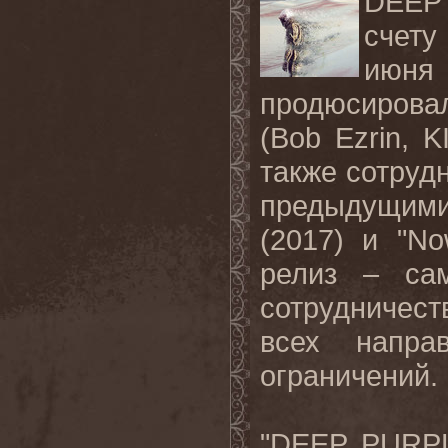
DEEP 
счету
июня
продюсирова
(Bob Ezrin,
также сотру
предыдущими 
(2017) и "N
релиз – са
сотрудничес
всех напра
ограничений.
"DEEP PURPL