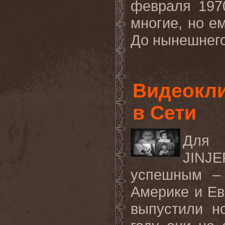
февраля 197
многие, но е
До нынешнег
Видеокли
в Сети
Для 
JINJE
успешным – 
Америке и Ев
выпустили н