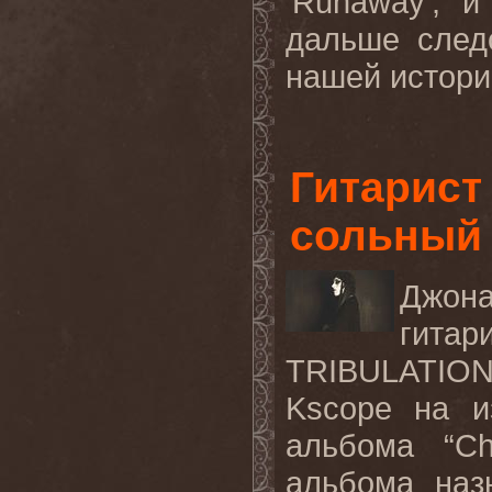
‘
Runaway
’, 
дальше след
нашей истории
Гитарист
сольный 
Джон
гитар
TRIBULATI
Kscope
на и
альбома
“C
альбома наз