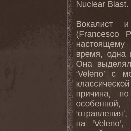
Nuclear
Blast
.
Вокалист и
(
Francesco
P
настоящему
время, одна
Она выделял
‘
Veleno
’ с м
классическо
причина, п
особенной,
‘отравления’
на ‘
Veleno
’,