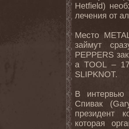
Hetfield) не
лечения от а
Место METAL
займут сра
PEPPERS зак
а TOOL – 17
SLIPKNOT.
В интервью 
Спивак (Gar
президент к
которая орг