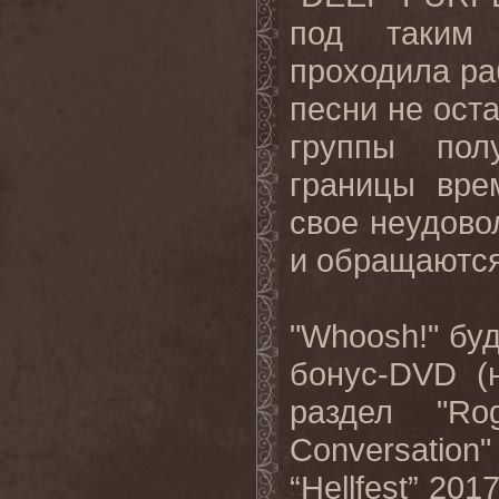
под таким 
проходила раб
песни не оста
группы пол
границы вре
свое неудово
и обращаются
"Whoosh!" бу
бонус-DVD (
раздел "Ro
Conversation
“Hellfest” 20