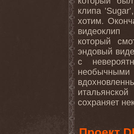
который был
клипа '
Sugar
'
хотим. Оконч
видеоклип 
который смо
эндовый виде
с невероят
необычными
вдохновлен
итальянской
сохраняет нек
Проект D