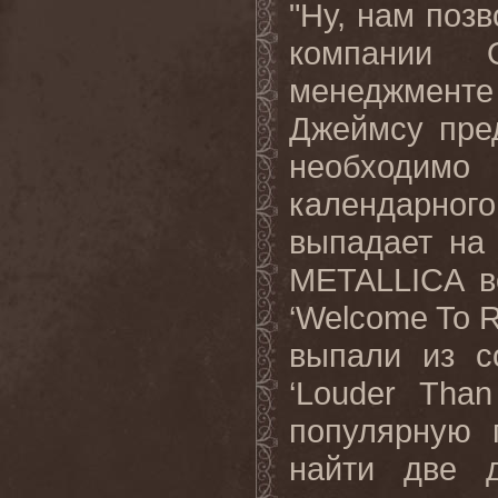
"Ну, нам поз
компании 
менеджменте
Джеймсу пред
необходим
календарного
выпадает на
METALLICA в
‘Welcome To Ro
выпали из со
‘Louder Tha
популярную 
найти две 