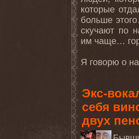
которые отда
больше этого
скучают по н
им чаще… гор
Я говорю о н
Экс-вока
себя вин
двух пен
Бывш