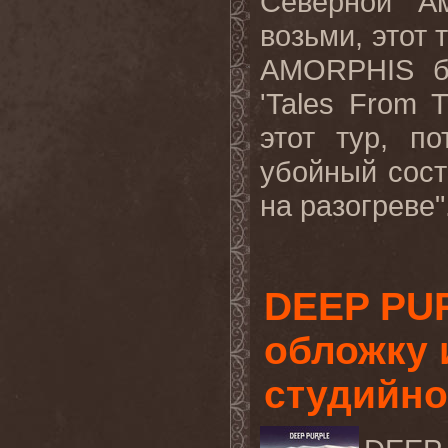
Северной А
возьми, этот
AMORPHIS бу
'Tales From 
этот тур, п
убойный сос
на разогреве".
DEEP PU
обложку 
студийно