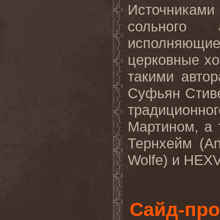
Источникам
сольного 
исполняющи
церковные хо
такими автор
Суфьян Стив
традиционно
Мартином, а
Тернхейм (
A
Wolfe
) и
HEX
Сайд-пр