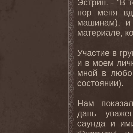
Эстрин. - "В 
пор меня вд
машинам), и
материале, к
Участие в гру
и в моем лич
мной в любо
состоянии).
Нам показал
дань уваже
саунда и и