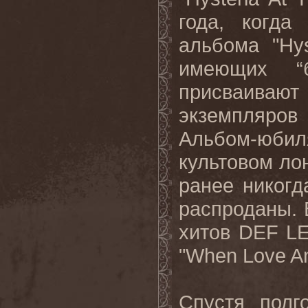
года, когд
альбома "Hys
имеющих “б
присваиваю
экземпляров
Альбом-юби
культовом лон
ранее никогд
распроданы. 
хитов DEF LE
"When Love An
Спустя полг