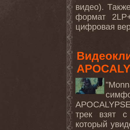
видео). Такж
формат 2LP+
цифровая вер
Видеокл
APOCALYP
"
Monna
симф
APOCALYPS
трек взят с
который увид