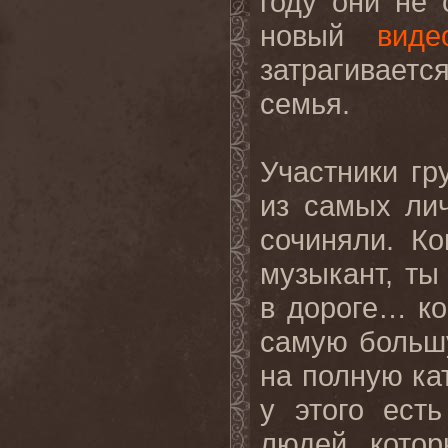
году они не
новый
виде
затрагивает
семья.
Участники гру
из самых ли
сочиняли. К
музыкант, т
в дороге… к
самую больш
на полную кат
у этого ест
людей, кото