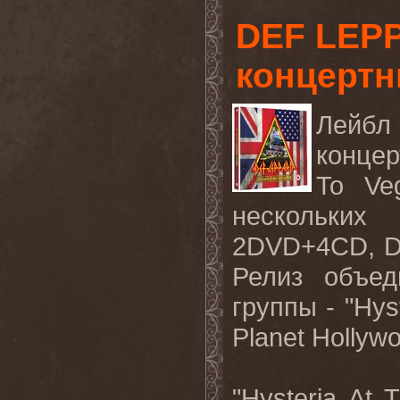
DEF LEP
концертн
Лейбл 
конце
To Ve
нескольких
2DVD+4CD, D
Релиз объед
группы - "Hyst
Planet Hollywo
"Hysteria At