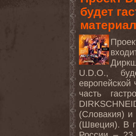
будет га
материа
Про
вход
Диркш
U
.
D
.
O
., бу
европейской ч
часть гастр
DIRKSCHNEI
(Словакия) и
(Швеция). В 
России – 23