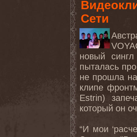
Видеокли
Сети
Авст
VOYA
новый сингл
пыталась про
не прошла на
клипе фронт
Estrin
) запеч
который он о
“И мои ‘расче