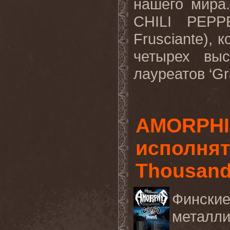
нашего мира
CHILI PEPP
Frusciante), 
четырех выс
лауреатов ‘Gr
AMORPHI
исполнят
Thousand
Финск
металл