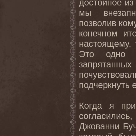
достойное из
мы внезапн
позволив кому
конечном ит
настоящему, 
Это одно 
запрятанны
почувство
подчеркнуть 
Когда я пр
согласились
Джованни Буч