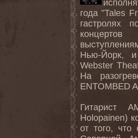
исполн
года "Tales 
гастролях 
концертов
выступления
Нью-Йорк, 
Webster Thea
На разогре
ENTOMBED A.
Гитарист A
Holopainen) 
от того, чт