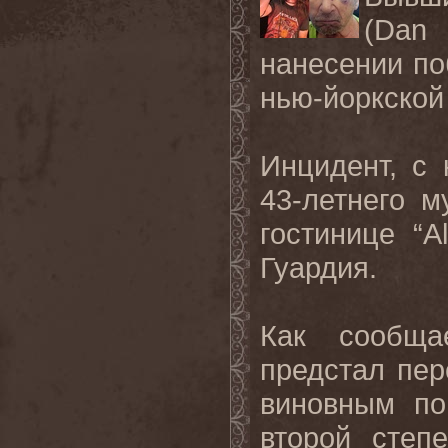
(
Dan
нанесении п
нью-йоркской
Инцидент, с
43-летнего м
гостинице “A
Гуардия.
Как сообщ
предстал пер
виновным по
второй степ