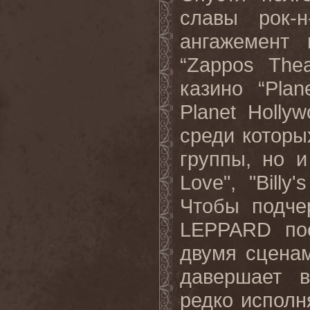
славы рок-
ангажемент 
“Zappos The
казино “Plan
Planet Holly
среди которы
группы, но и
Love", "Billy
Чтобы подче
LEPPARD пос
двумя сценам
давершает в
редко исполн