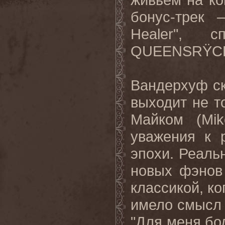
бонус-трек 
Healer
", с
QUEENSR
Ÿ
C
Вандерхуф ск
выходит не т
Майком (
Mik
уважения к 
эпохи. Реальн
новых фэнов
классикой, к
имело смысл 
"Для меня бол