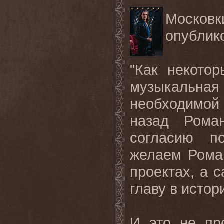
Москов
опублик
"Как некото
музыкальна
необходимой
назад Рома
согласию п
желаем Роман
проектах, а 
главу в истор
И это не пр