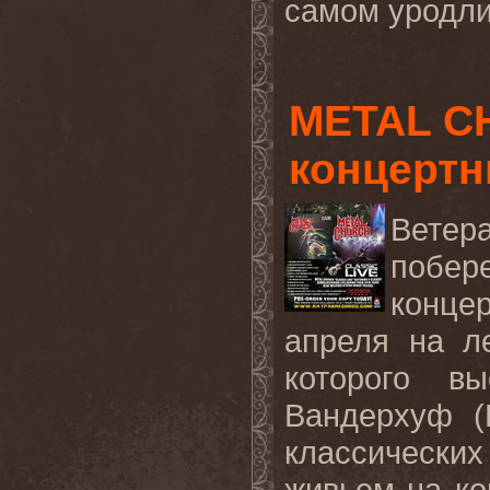
самом уродли
METAL C
концертны
Вете
побер
конце
апреля на 
которого вы
Вандерхуф (
классических
живьем на ко