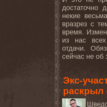
достаточно 
некие весьм
вразрез с т
время. Измен
из нас все
отдачи. Обя
сейчас не об
Экс-учас
раскрыл 
Швед