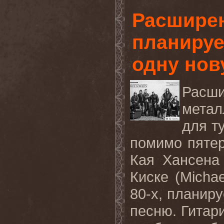
Расшире
планируе
одну нов
Расш
мета
для ту
помимо пятер
Кая Хансена
Киске (
Michae
80-х, планир
песню. Гитар