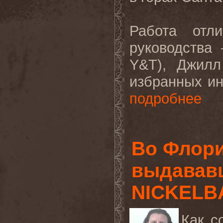
Работа отл
руководства 
Y
&
T
), Джилл
избранных ин
подробнее
Во Флори
выдававш
NICKELB
Как 