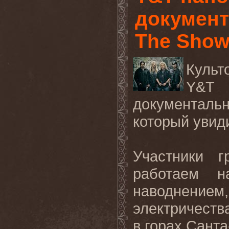
документ
The Show
Культ
Y
&
T
документал
который увиди
Участники г
работаем 
наводнени
электричеств
в горах Санта