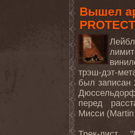
Вышел а
PROTEC
Лей
лими
винил
трэш-дэт-мет
был записан 2
Дюссельдорф
перед расс
Мисси (Martin
Трек-лист 