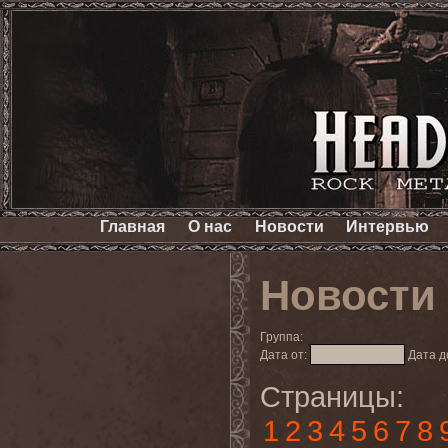
Главная
О нас
Новости
Интервью
Новости
Группа:
Дата от:
Дата д
Страницы:
1
2
3
4
5
6
7
8