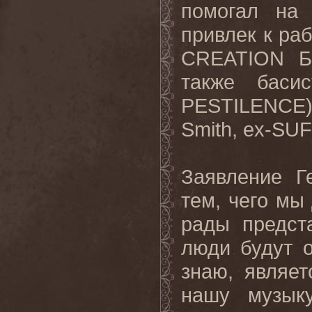
помогал на
привлек к ра
CREATION Бр
также баси
PESTILENCE)
Smith, ex-SU
Заявление Г
тем, чего мы 
рады предст
люди
будут
знаю, являе
нашу музык