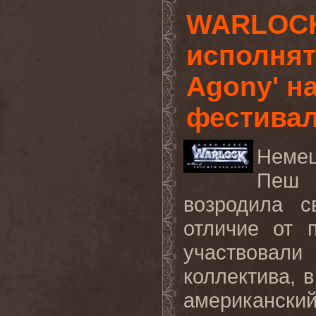
WARLOCK
исполнят
Agony' н
фестива
Неме
Пеш 
возродила 
отличие от 
участвовал
коллектива, 
американск