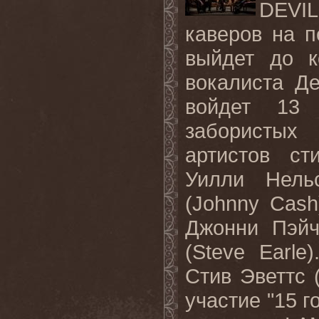
DEVI
каверов на п
выйдет до к
вокалиста Д
войдет
13 
забористых
артистов ст
Уилли Нель
(Johnny Cas
Джонни Пэйч
(Steve Earle
Стив Эветтс 
участие "15 г