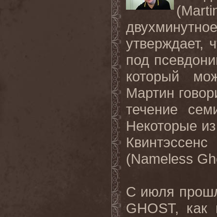
(
Marti
двухминутно
утверждает, 
под псевдони
который мо
Мартин говори
течение сем
Некоторые из
Квинтэссенс 
(
Nameless
Gh
С июля прошл
GHOST
, как