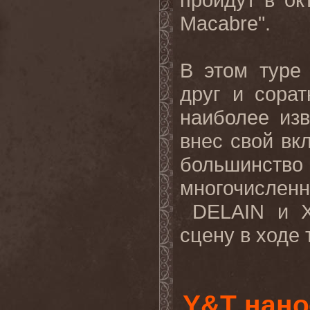
Macabre
".
В этом туре
друг и сорат
наиболее из
внес свой вкл
большинств
многочислен
DELAIN
и 
сцену в ходе 
Y&T нано