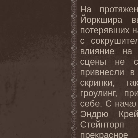
На протяже
Йоркшира в
потерявших н
с сокрушите
влияние на 
сцены не с
привнесли в
скрипки, та
гроулинг, п
себе. С нача
Эндрю Кре
Стейнторп
прекрасное