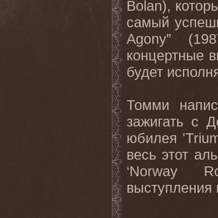
Bol
a
n), котор
самый успеш
Agony
” (19
концертные в
будет исполн
Томми напи
зажигать с 
юбилея '
Triu
весь этот ал
‘
Norway
R
выступления 