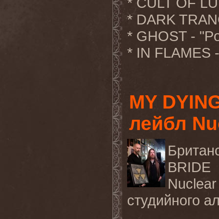
* CULT OF LU
* DARK TRANQ
* GHOST - "Po
* IN FLAMES - 
MY DYING
лейбл Nuc
Брита
BRIDE
Nuclear
студийного а