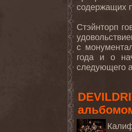
содержащих п
Стэйнторп го
удовольстви
с монумент
года и о на
следующего а
DEVILDRI
альбомом
Кал