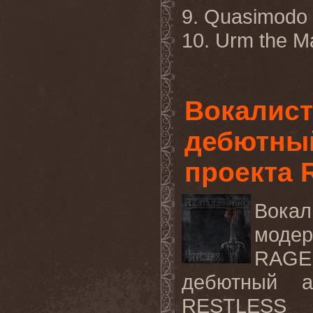
9. Quasimodo
10. Urm the Ma
Вокалис
дебютный
проекта 
Вока
моде
RAGE
дебютный а
RESTLESS 