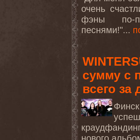
очень счастл
фэны по-п
песнями!"...
п
WINTERS
сумму с
всего за 
Финс
усп
краудфандин
нового альбо