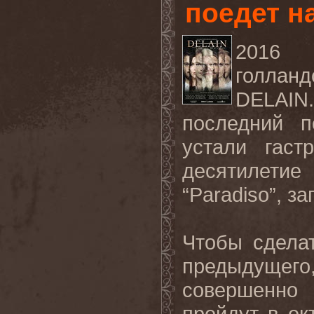
поедет н
2016 
голлан
DELAIN
последний п
устали гаст
десятилети
“
Paradiso
”, з
Чтобы сдела
предыдущ
совершенно
пройдут в ок