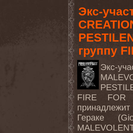
Экс-уча
CREATIO
PESTILEN
группу F
Экс
-
уча
MALEV
PESTI
FIRE FOR
принадлежи
Гераке (G
MALEVOLENT