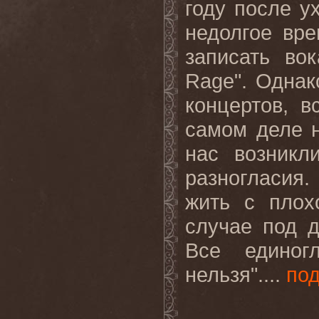
году после у
недолгое вре
записать во
Rage
". Однак
концертов, в
самом деле н
нас возникл
разногласия.
жить с плох
случае под 
Все единог
нельзя"....
по