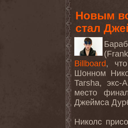
Новым во
стал Дже
Бараб
(Fra
Billboard
, чт
Шонном Нико
Tarsha
, экс-
A
место фина
Джеймса Дурб
Николс прис