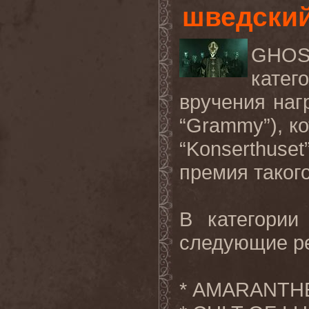
шведский
GHOS
катег
вручения наг
“
Grammy
”), 
“
Konserthuset
премия такого
В категори
следующие р
* AMARANTHE 