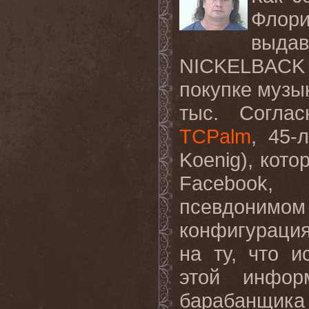
Флор
выд
NICKELBACK
покупке музы
тыс. Согла
TCPalm
, 45-
Koenig
), кото
Facebook
, 
псевдонимом 
конфигураци
на ту, что и
этой инфор
барабанщи