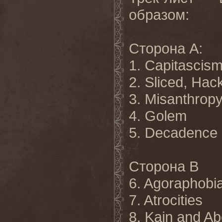
образом:
Сторона А:
1. Capitascis
2. Sliced, Ha
3. Misanthrop
4. Golem
5. Decadence
Сторона B
6. Agoraphobi
7. Atrocities
8. Kain and Ab