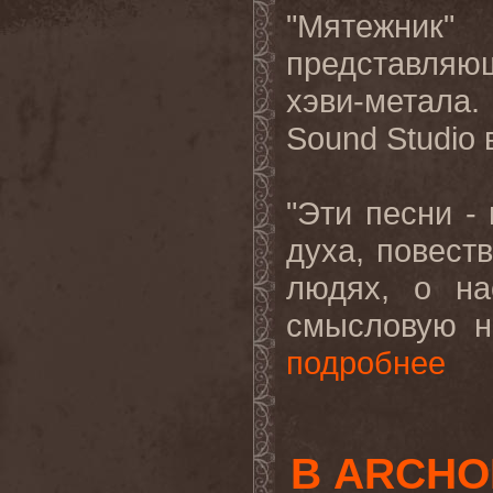
"Мятежник
представляю
хэви-метала
Sound Studio 
"Эти песни -
духа, повест
людях, о на
смысловую на
подробнее
В ARCHON