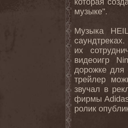
которая созда
музыке".
Музыка HEI
саундтреках.
их сотрудни
видеоигр Ni
дорожке для и
трейлер мо
звучал в рек
фирмы Adidas
ролик опубли