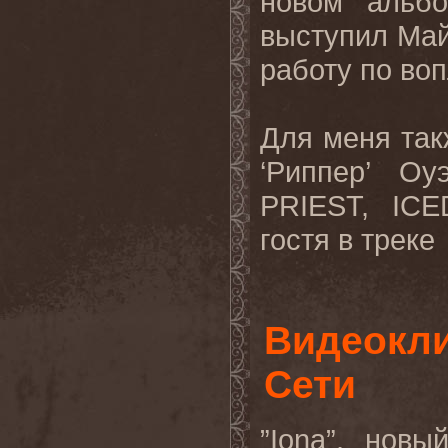
новом альбо
выступил Май
работу по во
Для меня так
‘Риппер’ Оу
PRIEST, ICE
гостя в треке 
Видеокли
Сети
”Iona”, нов