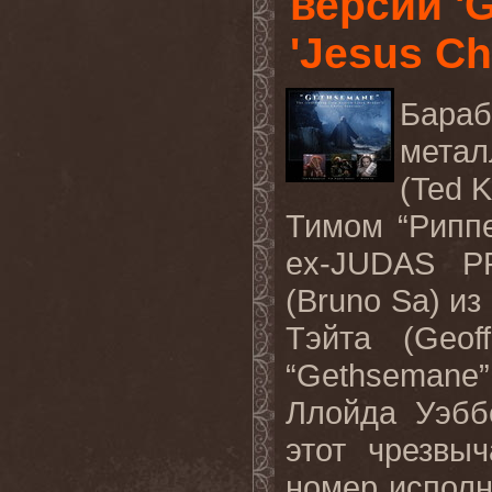
версии '
'Jesus Ch
Бара
метал
(Ted K
Тимом “Риппе
ex-JUDAS P
(Bruno Sa) и
Тэйта (Geof
“Gethsemane
Ллойда Уэббе
этот чрезвы
номер исполня