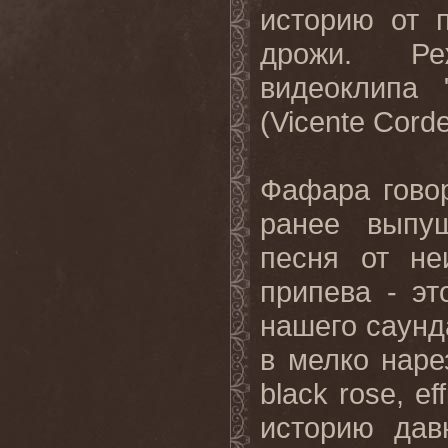
историю от 
дрожи. Ре
видеоклипа 
(Vicente Corde
Фафара говор
ранее выпу
песня от не
припева - э
нашего саунд
в мелко наре
black rose, ef
историю дав