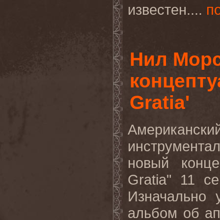
известен....
п
Нил Мор
концепту
Gratia'
Американ
инструментал
новый конце
Gratia" 11 с
Изначально 
альбом об ап