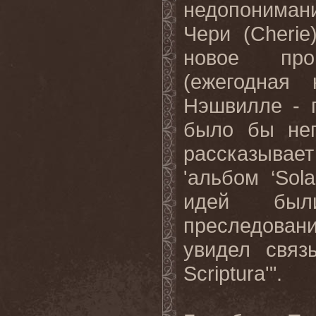
недопонимани
Чери (Cheri
новое прои
(ежегодная
Нэшвилле - п
было бы неп
рассказывает
'альбом ‘Sol
идей был
преследова
увидел связ
Scriptura'".