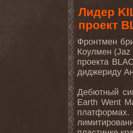
Лидер KI
проект B
Фронтмен бр
Коулмен (Jaz
проекта BLA
диджериду Ан
Дебютный си
Earth Went M
платформах.
лимитирова
пластинке кра