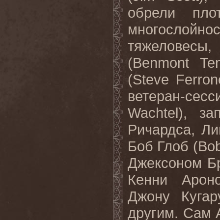
обрели пло
многослойно
тяжеловесы
(Benmont Te
(Steve Ferron
ветеран-се
Wachtel), з
Ричардса, Ли
Боб Глоб (Bob
Джексоном Б
Кенни Ароно
Джону Кугар
другим. Сам 