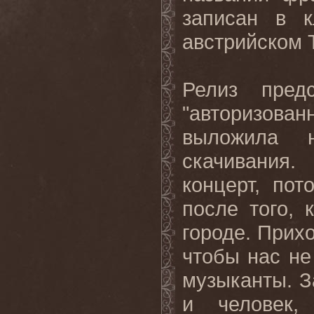
записан в к
австрийском 
Релиз пред
"авторизов
выложила
скачивания.
концерт, по
после того,
городе. Прих
чтобы нас не
музыканты. З
и человек,