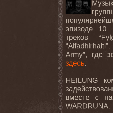
Музы
групп
популярней
эпизоде 10 
треков “Fy
“Alfadhirhait
Army”, где 
здесь
.
HEILUNG ком
задействова
вместе с на
WARDRUNA.