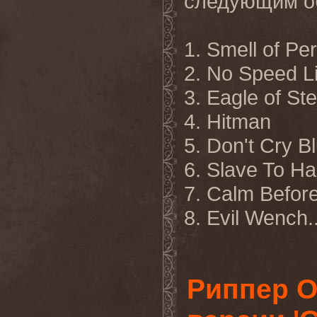
следующим о
1. Smell of Per
2. No Speed L
3. Eagle of St
4. Hitman
5. Don't Cry B
6. Slave To H
7. Calm Befor
8. Evil Wench.
Риппер О