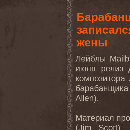
Барабан
записалс
жены
Лейблы Mailb
июля релиз 
композитора 
барабанщика
Allen).
Материал пр
(Jim Scott)