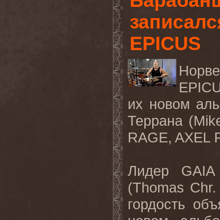
Барабанщ
записалс
EPICUS
Норв
EPICU
их новом аль
Террана (Mik
RAGE, AXEL R
Лидер GAIA
(Thomas Chr.
гордость об