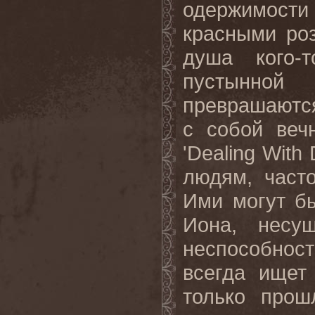
одержимости
красными роз
душа кого-
пустынно
преврашаются
с собой веч
'Dealing With
людям, часто
Ими могут бы
Иона, несу
неспособнос
всегда ищет
только прош