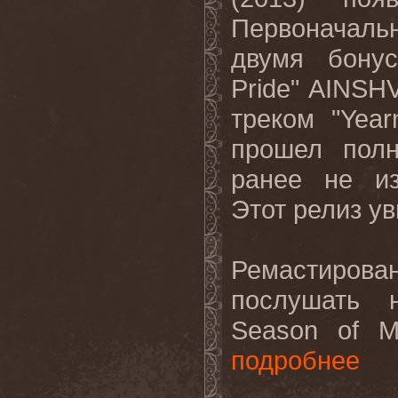
Первоначал
двумя бонус
Pride" AINSH
треком "Year
прошел пол
ранее не из
Этот релиз ув
Ремастирова
послушать 
Season of M
подробнее