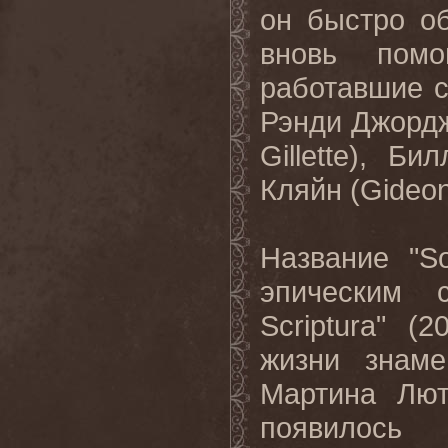
он быстро об
вновь пом
работавшие с
Рэнди Джордж
Gillette), Б
Кляйн (Gideon 
Название "S
эпическим 
Scriptura" (
жизни знаме
Мартина Лют
появилос