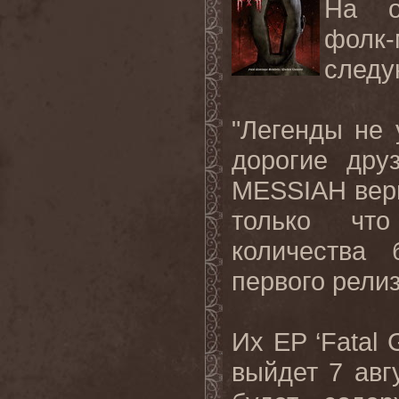
На о
фолк
следу
"Легенды не
дорогие дру
MESSIAH
вер
только что
количества
первого
рели
Их
EP ‘Fatal 
выйдет
7
авг