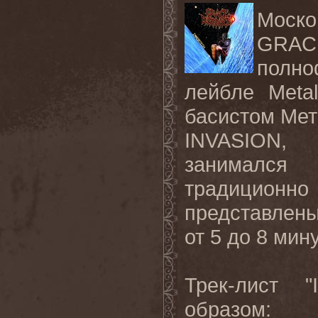
Моск
GRACE
полно
лейбле Meta
басистом Мета
INVASION, 
занимался
традицио
представлен
от 5 до 8 мину
Трек-лист 
образом: