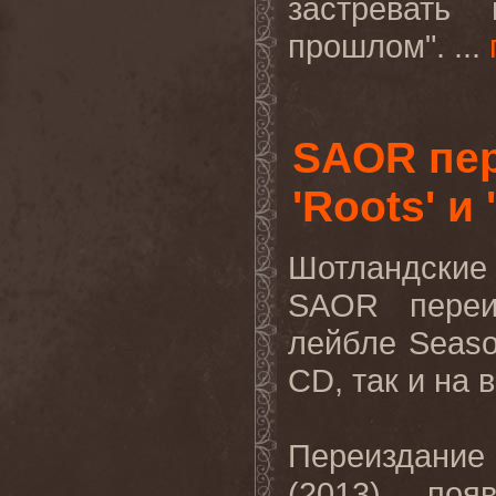
застревать
прошлом". ...
SAOR пе
'Roots' и 
Шотландские
SAOR переи
лейбле Seaso
CD, так и на 
Переиздани
(2013) поя