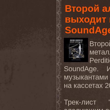
Второй а
выходит 
SoundAg
Второ
мета
Perdi
SoundAge. 
музыкантами
на кассетах 2
Трек-лист 