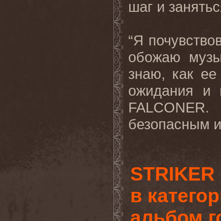
шаг и занятьс
“Я почувство
обожаю муз
знаю, как ее
ожидания и 
FALCONER.
безопасным и
STRIKER 
в категор
альбом г