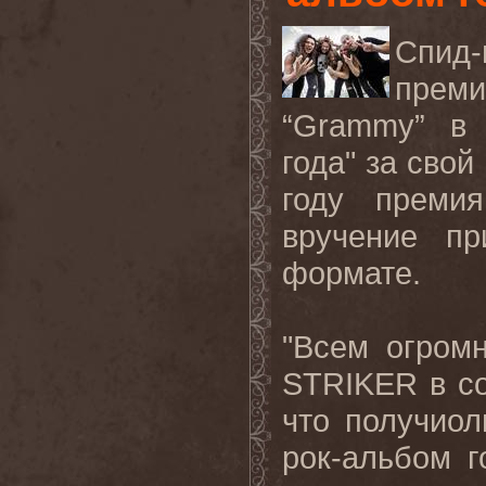
Спид
преми
“Grammy” в 
года" за свой
году преми
вручение пр
формате.
"Всем огромн
STRIKER в со
что получиол
рок-альбом г