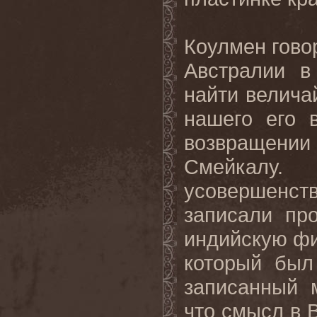
Коулмен гово
Австралии в
найти велича
нашего его 
возвращении
Смейкалу
усовершенств
записали пр
индийскую фи
который был
записанный 
что смысл в 