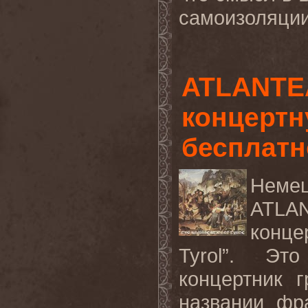
самоизоляции"
ATLANTE
концертн
бесплатн
Неме
ATLA
конце
Tyrol”. Эт
концертник 
названии фра