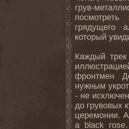
грув-мета
посмотреть
грядущего а
который увиди
Каждый трек 
иллюстрацие
фронтмен Д
нужным укроти
- не исключе
до грувовых 
церемонии. А
a black ros