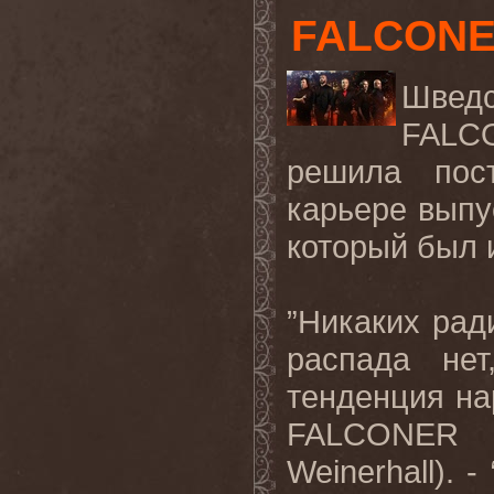
FALCONE
Швед
FALCO
решила пос
карьере выпу
который был и
”Никаких рад
распада не
тенденция нар
FALCONER 
Weinerhall).