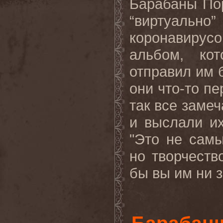
Барабаны По
“виртуальн
коронавиру
альбом, ко
отправил им 
они что-то пе
так все замеч
и выслали их
"Это не сам
но творчеств
бы вы им ни з