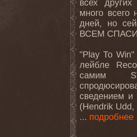
всех других
много всего 
дней, но се
ВСЕМ СПАСИБ
"Play To Win"
лейбле Reco
самим ST
спродюсиров
сведением и
(Hendrik Ud
...
подробнее