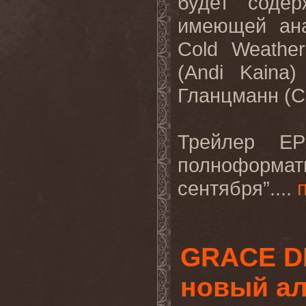
будет
содер
имеющей
ан
Cold Weathe
(Andi Kaina
Гланцманн
(C
Трейлер
E
полноформат
сентября
”.
...
GRACE D
новый а