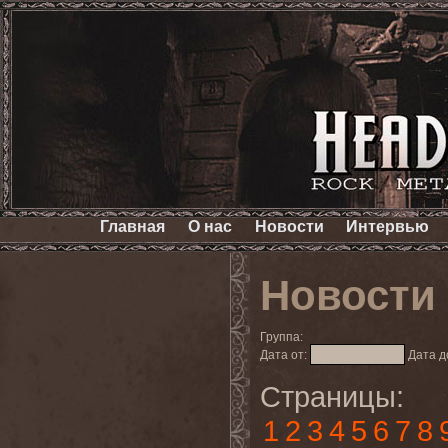
Главная
О нас
Новости
Интервью
Новости
Группа:
Дата от:
Дата д
Страницы:
1
2
3
4
5
6
7
8