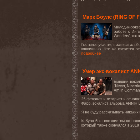
Марк Боулс (RING OF 
Мелодик-рокер
работе с Инг
Wonders”, кото
Гостевое участие в записи аль
клавишных. Что же касается ос
подробнее
Умер экс-вокалист AN
Бывший вокал
"
Never
,
Neverl
Am
In
Comman
25 февраля и гитарист и основ
Фарр, вокалист альбома
ANNIHI
Я не буду рассказывать никаких 
Кобурн был вокалистом на наше
который также скончался в 2018 г