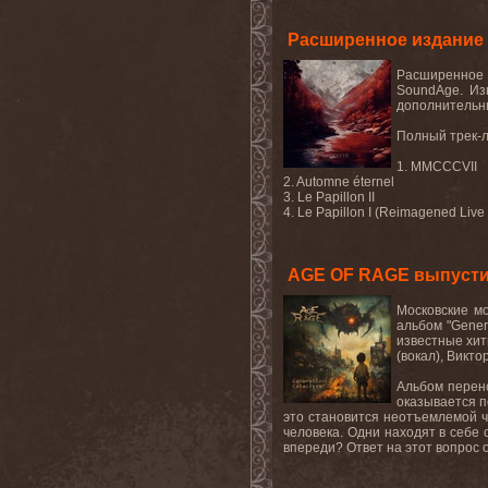
Расширенное издание 
Расширенное 
SoundAge. Из
дополнительны
Полный трек-
1. MMCCCVII
2. Automne éternel
3. Le Papillon II
4. Le Papillon I (Reimagened Live 
AGE OF RAGE выпустил
Московские м
альбом "Gener
известные хит
(вокал), Викт
Альбом перен
оказывается п
это становится неотъемлемой ч
человека. Одни находят в себе
впереди? Ответ на этот вопрос о