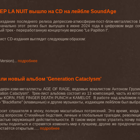
EP LA NUIT вышло на CD на лейбле SoundAge
издание последнего релиза депрессив-атмосферик-пост-блэк-металлистов L
начально этот релиз был выпущен в июне 2024 года в цифровом виде со
й трек - переработанную концертную версию "Le Papillon I".
лист CD-издания выглядит следующим образом:
Version)...
подробнее
и новый альбом 'Generation Cataclysm'
одерн-хэви-металлисты AGE OF RAGE, ведомые вокалистом Антоном Грузи
ation Cataclysm". Трек-лист альбома состоит из 13 композиций, часть из ко
ы KORN, FIVE FINGER DEATH PUNCH и KAMELOT. В работе над альбомом приня
ор "Blackflame" (клавишные) и другие музыканты, издающим лейблом был выбран
осит слушателя в эпоху, полную масштабных потрясений. Это время, когд
од вопросом. Стихийные бедствия, личные и глобальные трагедии, револю
астью окружающей действительности. В таком мире легко утратить почву п
 силы подняться и стремятся изменить мир к лучшему, другие же предпочита
стаётся открытым......
подробнее