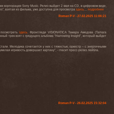
нии корпорации
Sony
Music
. Релиз выйдет 2 мая на
CD
, в цифровом виде,
es
”, взятая из фильма, уже доступна для просмотра
здесь
....
подробнее
Roman P-V - 27.02.2025 11:06:21
 посмотреть
здесь
. Фронтледи
VISIONATICA
Тамара Амедова (
Tamara
анный трек взят с грядущего альбома “
Harrowing
Insight
”, который выйдет
тали. Мелодика сочетается у них с тяжестью, оркестр – с энергичными
мелая игривость довершает картину”, - гласит пресс-релиз лейбла.
Roman P-V - 26.02.2025 15:32:04