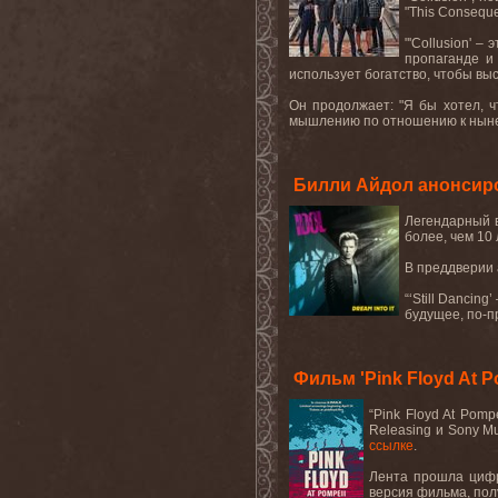
"
This
Consequ
"'
Collusion
' – 
пропаганде и
использует богатство, чтобы вы
Он продолжает: "Я бы хотел, ч
мышлению по отношению к нынеш
Билли Айдол анонсиров
Легендарный в
более, чем 10 
В преддверии а
“‘Still Dancin
будущее, по-п
Фильм 'Pink Floyd At 
“Pink Floyd At Pompe
Releasing
и
Sony
Mu
ссылке
.
Лента
прошла
циф
версия фильма, пол