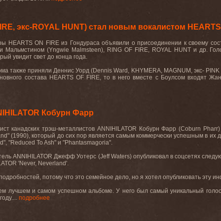
FIRE, экс-ROYAL HUNT) стал новым вокалистом HEARTS
ы HEARTS ON FIRE из Гондураса объявили о присоединении к своему соста
ви Мальмстином (Yngwie Malmsteen), RING OF FIRE, ROYAL HUNT и др. Гол
рый увидит свет до конца года.
бома также приняли Деннис Уорд (Dennis Ward, KHYMERA, MAGNUM, экс- PINK
новного состава HEARTS OF FIRE, то в него вместе с Боулсом входят Жан Ф
NIHILATOR Кобурн Фарр
ист канадских трэш-металлистов
ANNIHILATOR
Кобурн Фарр (
Coburn
Pharr
and
" (1990), который до сих пор является самым коммерчески успешным в их д
d
", "
Reduced
To
Ash
" и "
Phantasmagoria
".
атель
ANNIHILATOR
Джефф Уотерс (
Jeff
Waters
) опубликовал в соцсетях следу
LATOR
'
Never
,
Neverland
'.
подробностей, потому что это семейное дело, но я хотел опубликовать эту и
м лучшем и самом успешном альбоме. У него был самый уникальный голос 
оду....
подробнее