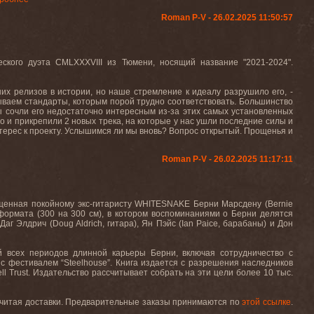
Roman P-V - 26.02.2025 11:50:57
ского дуэта CMLXXXVIII из Тюмени, носящий название "2021-2024".
их релизов в истории, но наше стремление к идеалу разрушило его, -
ываем стандарты, которым порой трудно соответствовать. Большинство
ы сочли его недостаточно интересным из-за этих самых установленных
го и прикрепили 2 новых трека, на которые у нас ушли последние силы и
ерес к проекту. Услышимся ли мы вновь? Вопрос открытый. Прощенья и
Roman P-V - 26.02.2025 11:17:11
священная покойному экс-гитаристу WHITESNAKE Берни Марсдену (Bernie
формата (300 на 300 см), в котором воспоминаниями о Берни делятся
 Элдрич (Doug Aldrich, гитара), Ян Пэйс (Ian Paice, барабаны) и Дон
 всех периодов длинной карьеры Берни, включая сотрудничество с
с фестивалем “Steelhouse”. Книга издается с разрешения наследников
l Trust. Издательство рассчитывает собрать на эти цели более 10 тыс.
е считая доставки. Предварительные заказы принимаются по
этой ссылке
.