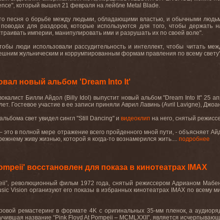
ence
", который вышел 21 февраля на лейбле
Metal
Blade
.
это песня о борьбе между людьми, обладающими властью, и обычными людьми
 поводах для раздоров, которые используются для того, чтобы держать н
страивать империи, манипулировать ими и разрушать их по своей воле".
тобы люди использовали рассудительность и интеллект, чтобы читать межд
ним жульническим и коррумпированным формам правления по всему свету".
ал новый альбом 'Dream Into It'
окалист Билли Айдол (Billy Idol) выпустит новый альбом "Dream Into It" 25
лет. Гостевое участие в ее записи приняли Аврил Лавинь (Avril Lavigne), Джоан
льбома свет увидел сингл "Still Dancing" и
видеоклип
на него, снятый режисс
g’ – это в полной мере отражение всего пройденного мной пути, - объясняет А
режнему живу жизнью, которой я когда-то вознамерился жить....
подробнее
Pompeii' восстановлен для показа в кинотеатрах IMAX
ii”,
революционный
фильм
1972
года
,
снятый
режиссером
Адрианом
Мабен
sic
Vision
организуют его показы в избранных кинотеатрах
IMAX
по всему м
ровой
ремастеринг
в
формате
4K
с
оригинальных
35-
мм
пленок
,
а
аудиоря
учившая название “
Pink
Floyd
At
Pompeii
–
MCMLXXII
”, является исчерпывающ