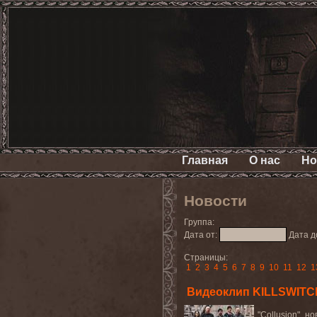
Главная
О нас
Но
Новости
Группа:
Дата от:
Дата д
Страницы:
1
2
3
4
5
6
7
8
9
10
11
12
1
Видеоклип KILLSWITCH
"
Collusion
", н