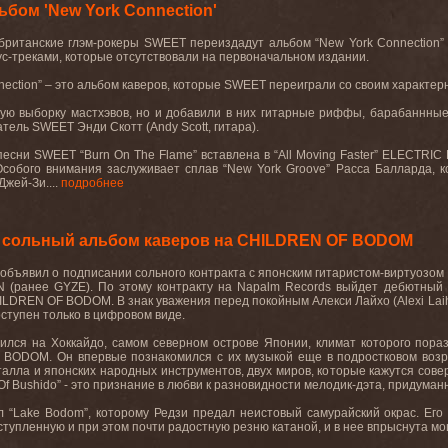
бом 'New York Connection'
британские
глэм
-
рокеры
SWEET
переиздадут
альбом
“New York Connection”
с-треками, которые отсутствовали на первоначальном издании.
nection
” – это альбом каверов, которые
SWEET
переиграли со своим характер
ую выборку мастхэвов, но и добавили в них гитарные риффы, барабаннные
ватель
SWEET
Энди Скотт (
Andy
Scott
, гитара).
 песни
SWEET
“
Burn
On
The
Flame
” вставлена в “
All
Moving
Faster
”
ELECTRIC
 Особого внимания заслуживает сплав “
New
York
Groove
” Расса Балларда, 
 Джей-Зи....
подробнее
л сольный альбом каверов на CHILDREN OF BODOM
объявил о подписании сольного контракта с японским гитаристом-виртуозом 
N (ранее GYZE). По этому контракту на Napalm Records выйдет дебютный с
ILDREN OF BODOM. В знак уважения перед покойным Алекси Лайхо (Alexi Laiho
оступен только в цифровом виде.
ился на Хоккайдо, самом северном острове Японии, климат которого пора
ODOM. Он впервые познакомился с их музыкой еще в подростковом возрасте,
алла и японских народных инструментов, двух миров, которые кажутся сове
 Of Bushido” - это признание в любви к разновидности мелодик-дэта, придум
л “Lake Bodom”, которому Редзи предал неистовый самурайский окрас. Ег
ступленную и при этом почти радостную резню катаной, и в нее впрыснута мо