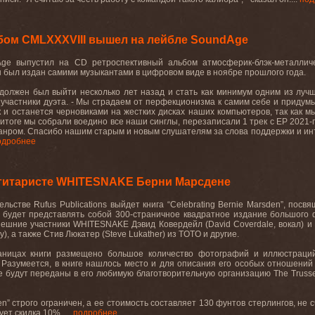
бом CMLXXXVIII вышел на лейбле SoundAge
ge выпустил на CD ретроспективный альбом атмосферик-блэк-металличе
 был издан самими музыкантами в цифровом виде в ноябре прошлого года.
должен был выйти несколько лет назад и стать как минимум одним из лучш
участники дуэта. - Мы страдаем от перфекционизма к самим себе и придум
 и останется черновиками на жестких дисках наших компьютеров, так как м
 итоге мы собрали воедино все наши синглы, перезаписали 1 трек с EP 2021-
анром. Спасибо нашим старым и новым слушателям за слова поддержки и инт
одробнее
-гитаристе WHITESNAKE Берни Марсдене
ельстве Rufus Publications выйдет книга “Celebrating Bernie Marsden”, по
а будет представлять собой 300-страничное квадратное издание большого 
шние участники WHITESNAKE Дэвид Ковердейл (David Coverdale, вокал) и Даг
y), а также Стив Люкатер (Steve Lukather) из TOTO и другие.
аницах книги размещено большое количество фотографий и иллюстраций
азумеется, в книге нашлось место и для описания его особых отношений 
 будут переданы в его любимую благотворительную организацию The Trussel
den” строго ограничен, а ее стоимость составляет 130 фунтов стерлингов, н
ет скидка 10%. ...
подробнее