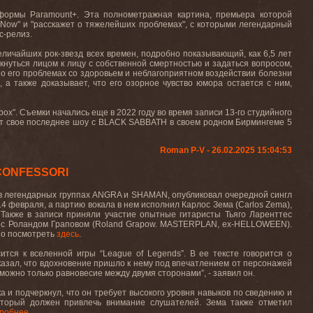
тформы
Paramount
+. Эта
полнометражная
картина
,
премьера
которой
 Now"
и
"
расскажет
о
тяжелейших
проблемах
",
с
которыми
легендарный
с
-
релиз
.
еличайших рок-звезд всех времен, подробно показывающий, как 6,5 лет
олкнуться лицом к лицу с собственной смертностью и задаться вопросом,
я о его проблемах со здоровьем и неблагоприятном воздействии болезни
 а также доказывает, что его озорное чувство юмора остается с ним,
box".
Съемки начались еще в 2022 году во время записи 13-го студийного
ет свое последнее шоу с
BLACK
SABBATH
в своем родном Бирмингеме 5
Roman P-V - 26.02.2025 15:04:53
 CONFESSORI
 в легендарных группах ANGRA и SHAMAN, опубликовал очередной сингл
 14 февраля, а партию вокала в нем исполнил Карлос Зема (
Carlos
Zema
),
 Также в записи приняли участие опытные гитаристы Тьяго Ларенттес
с
Роландом
Граповом
(Roland Grapow. MASTERPLAN
,
ex
-
HELLOWEEN
).
но посмотреть
здесь
.
ится к вселенной игры “
League
of
Legends
”. В ее тексте говорится о
сказал, что вдохновение пришло к нему под впечатлением от персонажей
можно только равновесие между двумя сторонами”, - заявил он.
ка и подчеркнул, что он требует высокого уровня навыков по сведению и
который должен привлечь внимание слушателей. Зема
также
отметил
робнее