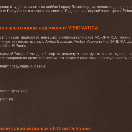
ение в аудио-варианте на лейбле
Legacy
Recordings
, архивном подразделе
уком
Dolby
Atmos
и впервые на виниле. Видеозапись первой части трека “
Echo
нялась в новом видеоклипе VISIONATICA
cer
”, новый видеоклип немецких симфо-металлистов
VISIONATICA
, можно
олняет эту песню дуэтом с Амбре Вурвахис (
Ambre
Vourvahis
) из
XANDRIA
. Д
 лейбле
El
Puerto
.
ведомый Тамарой Амедовой квартет реализует свои музыкальные видения в с
это приправлено щепоткой восточного шарма и намеками на сексуальность, а у
лядит
следующим
образом
:
Амбре Вурвахис)
eministic
ументальный фильм об Оззи Осборне