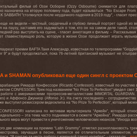
нтальный фильм об Оззи Осборне (
Ozzy
Osbourne
) снимается для пла
но
назначена
на
вторую
половину
года
,
будет
называться
"No Escape From
K SABBATH "
столкнулся
после
неудачного
падения
в
2019
году
", -
гласит
прес
о еще не видели – честный, сердечный и глубоко личный портрет одной из в
л на паузу, заставив его задуматься о том, кто он на самом деле такой, ст
следний раз выступить на сцене, - гласит аннотация к фильму. – Рассказыва
т главенствующую роль, которую в жизни Оззи продолжает играть музыка,
лауреат
премии
BAFTA
Таня
Александр
,
известная
по
телепрограмме
"Goggle
er
9" и будут продолжаться, пока 76-летний британский музыкант не отыгра
A и SHAMAN опубликовал еще один сингл с проектом
арабанщик Рикардо Конфессори (Ricardo Confessori), известный по участию
ектом CONFESSORI. Трек под названием “
No
Prize
To
Perfection
” увидел свет
 работе с американскими прогрессив-металлистами
IMMORTAL
GUARDIAN
.
tes
) и Аффонсо Джуниор (
Affonso
Jr
.). На
счету
последнего
–
сотрудничество
же выступил режиссером видеоклипа на “
No
Prize
To
Perfection
”, который мож
CONFESSORI
написана по мотивам мультсериала “Аркейн”, который относ
идеального – эта тема часто поднимается в сюжете “Аркейна”. Рикардо рас
льного мира могут привести к уничтожению человеческих нюансов. “Иногда воз
рого две номинации на премию “
Latin
Grammy
”, отметил разноплановость тре
ркестровка, звучащая в песне, является ее отличительным элементом, 
аписи
.
“Я считаю за честь работу с командой такого калибра”, - сказал он....
под