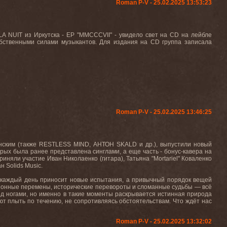
Roman P-V - 25.02.2025 13:53:23
A NUIT из Иркутска - EP "MMCCCVII" - увидело свет на CD на лейбле
бственными силами музыкантов. Для издания на CD группа записала
Roman P-V - 25.02.2025 13:46:25
нским (также RESTLESS MIND, АНТОН SKALD и др.), выпустили новый
торых была ранее представлена синглами, а еще часть - бонус-кавера на
ли участие Иван Николаенко (гитара), Татьяна "Mortariel" Коваленко
 Solids Music.
а каждый день приносит новые испытания, а привычный порядок вещей
ционные перемены, исторические перевороты и сломанные судьбы — всё
од ногами, но именно в такие моменты раскрывается истинная природа
ют плыть по течению, не сопротивляясь обстоятельствам. Что ждёт нас
Roman P-V - 25.02.2025 13:32:02