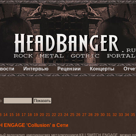
вости
Интервью
Рецензии
Концерты
Отче
о:
3
14
15
16
17
18
19
20
21
22
23
24
25
26
27
28
29
30
31
32
33
34
35
 ENGAGE 'Collusion' в Сети
овый видеоклип американских металкорщиков
KILLSWITCH
ENGAGE
, можно п