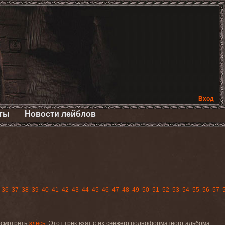
Вход
ты
Новости лейблов
36
37
38
39
40
41
42
43
44
45
46
47
48
49
50
51
52
53
54
55
56
57
осмотреть
здесь
. Этот трек взят с их свежего полноформатного альбома