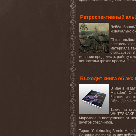
Ретроспективный аль
Лейбл SoundA
Изначально он
"Этот альбом 
рассказывают 
материала так
стандартов. В
желание продолжать работу с ж
оставленья грехов просим..."...
п
Выходит книга об экс
В мае в издат
Marsden). Он
бывшие и ныне
Эйри (Don Aire
Также на стр
WHITESNAKE. Р
Марсдена, а поступления от нее
фунтов стерлингов.
Тираж “Celebrating Bernie Mars
До конца февраля на них действу