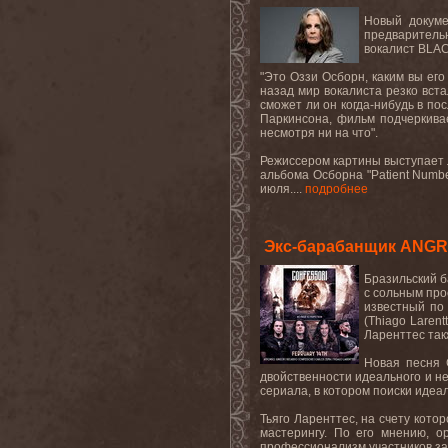
Новый докуме
предваритель
вокалист
BLAC
"Это Оззи Осборн, каким вы ег
назад мир вокалиста резко вста
сможет ли он когда-нибудь в по
Паркинсона, фильм подчеркивае
несмотря ни на что".
Режиссером
картины
выступает
альбома Осборна "
Patient
Numb
июля....
подробнее
Экс-барабанщик ANGR
Бразильский б
с сольным про
известный по
(
Thiago
Larent
Ларенттес так
Новая песня
двойственности идеального и не
сериала, в котором поиски идеа
Тьяго Ларенттес, на счету кото
мастерингу. По его мнению, о
профессионализм
участников
з