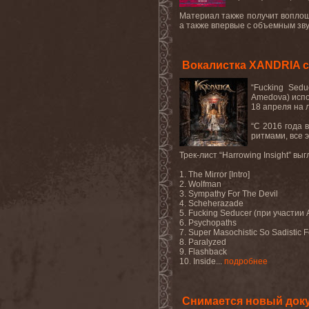
Материал также получит воплощ
а также впервые с объемным зв
Вокалистка XANDRIA с
“
Fucking
Sedu
Amedova
) исп
18 апреля на
“С 2016 года 
ритмами, все 
Трек
-
лист
“Harrowing Insight”
выг
1. The Mirror [Intro]
2. Wolfman
3. Sympathy For The Devil
4. Scheherazade
5. Fucking Seducer (
при участии 
6. Psychopaths
7. Super Masochistic So Sadistic F
8. Paralyzed
9. Flashback
10. Inside
...
подробнее
Снимается новый док