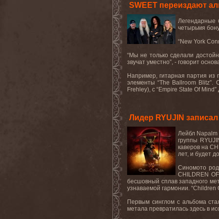
SWEET переиздают аль
Легендарные
четырьмя бону
“
New
York
Con
“Мы не только сделали достойн
звучат уместно”, - говорит осно
Например, гитарная партия из
элементы “
The
Ballroom
Blitz
”.
Frehley
), с “
Empire
State
Of
Mind
”
Лидер RYUJIN записа
Лейбл Napalm 
группы RYUJI
каверов на CH
лет, и будет д
Синомото род
CHILDREN OF B
бесшовный сплав западного мет
узнаваемой гармонии. “Children
Первым синглом с альбома ста
метала превратилась здесь в ис