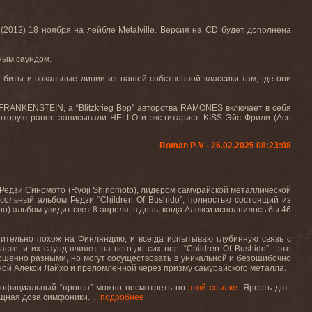
 (2012) 1
8 ноября на лейбле
Metalville.
Версия на
CD
будет дополнена
ным саундом.
 биты и вокальные линии из нашей собственной классики там, где они
FRANKENSTEIN
, а “
Blitzkrieg
Bop
” авторства
RAMONES
включает в себя
которую ранее записывали
HELLO
и экс-гитарист
KISS
Эйс Фрили (
Ace
Roman P-V - 26.02.2025 08:23:08
Редзи Синомото (Ryoji Shinomoto), лидером самурайской металлической
ольный альбом Редзи “Children Of Bushido”, полностью состоящий из
) альбом увидит свет 8 апреля, в день, когда Алекси исполнилось бы 46
зительно похож на Финляндию, и всегда испытываю глубинную связь с
 и их саунд влияет на него до сих пор. “Children Of Bushido” - это
ршенно разными, но могут сосуществовать в уникальной и безошибочно
анной Алекси Лайхо и преломленной через призму самурайского металла.
о официальный “прогон” можно посмотреть по
этой ссылке
. Ярость дэт-
щная доза симфоники. ...
подробнее