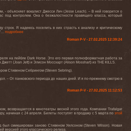
, - объясняет вокалист Джесси Лич (
Jesse
Leach
). – В ней говорится о
ас под контролем. Она о безжалостности правящего класса, который
у строк. Я надеюсь поселить в них страсть к анализу и критическому
...
подробнее
Roman P-V - 27.02.2025 12:39:24
 апреля на лейбле Dark Horse. Это его первая полноформатная работа за
 Джетт (Joan Jett) и Элисон Моссхарт (Alison Mosshart) из THE KILLS.
ером Стивеном Себрингом (Steven Sebring).
йдол. – От панковского периода до наших дней. И я по-прежнему смотрю в
Roman P-V - 27.02.2025 11:12:53
ом, возвращается в кинотеатры весной этого года. Компании
Trafalgar
иру, начиная с 24 апреля. Билеты
поступят
в
продажу
с
5
марта
по
этой
д
был
смикширован
заново
Стивеном
Уилсоном
(Steven Wilson).
Новая
ей версией этого классического релиза.