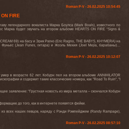
Roman P-V - 26.02.2025 10:54:45
 ON FIRE
ву легендарного вокалиста Марка Боулса (Mark Boals), известного по
ос Марка будет звучать на втором альбоме HEARTS ON FIRE “Signs &
 CREAM 69) на басу и Эрик Рагно (Eric Ragno, THE BABYS, KHYMERA) на
уньес (Jean Funes, гитара) и Жоэль Мехия (Joel Mejía, барабаны)....
Roman P-V - 26.02.2025 10:12:07
) умер в возрасте 62 лет. Кобурн пел на втором альбоме
ANNIHILATOR
искографии и содержит такие классические номера, как "
Road
To
Ruin
", "
I
ющее заявление: "Грустная новость из мира металла – скончался Кобурн
нформацию до того, как в интернете появятся фейки.
из всех наших певцов, наряду с Рэнди Рэмпейджем (
Randy
Rampage
),
Roman P-V - 26.02.2025 08:57:10