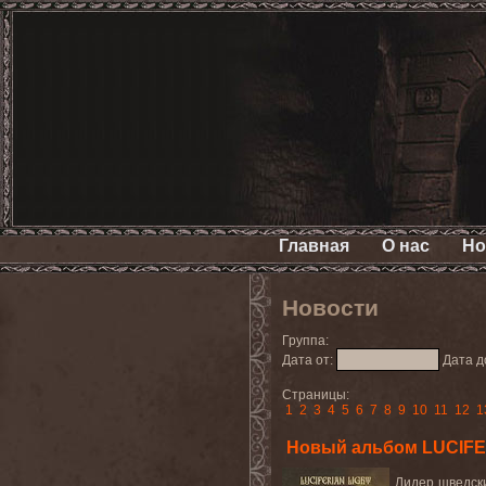
Главная
О нас
Но
Новости
Группа:
Дата от:
Дата д
Страницы:
1
2
3
4
5
6
7
8
9
10
11
12
1
Новый альбом LUCIFE
Лидер шведск