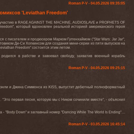
Roman P-V - 04.05.2026 09:35:05
миксов 'Leviathan Freedom'
й по участию в RAGE AGAINST THE MACHINE, AUDIOSLAVE и PROPHETS OF
reedom", который вдохновлен реальной историей американского героя
я с писателем и продюсером Марком Гуггенхаймом ("Star Wars: Jar Jar",
ифтовиком Ди-Си Хопкинсом для создания мини-серии из пяти выпусков на
eviathan Freedom" состоится этим летом.
 родился в рабстве и завоевал свободу, захватив военный корабль
Roman P-V - 04.05.2026 09:25:15
энли и Джина Симмонса из KISS, выпустит дебютный полноформатный
. "Это первая песня, которую мы с Ником сочинили вместе", - объяснил
Body Down" и заглавный номер "Dancing While The World Is Ending"....
Roman P-V - 03.05.2026 16:45:14