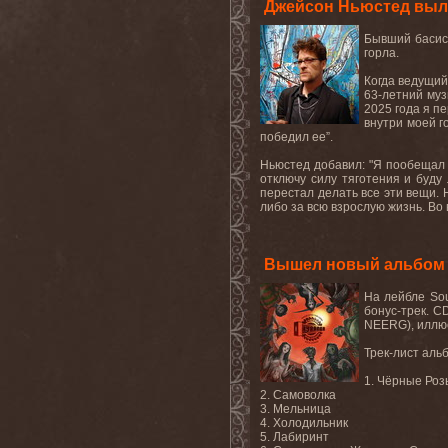
Джейсон Ньюстед выле
Бывший
басис
горла.
Когда ведущий
63-летний муз
2025 года я п
внутри моей г
победил
ее
”.
Ньюстед добавил: "Я пообещал с
отключу
силу
тяготения
и
буду
перестал
делать
все
эти
вещи
.
либо за всю взрослую жизнь. Во
Вышел новый альбом
На лейбле So
бонус-трек. C
NEERG), иллюс
Трек-лист аль
1. Чёрные Роз
2. Самоволка
3. Мельница
4. Холодильник
5. Лабиринт