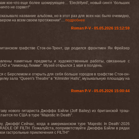
вам
кое
-
что
еще
более
шокирующее
… 'Electrifyed',
новый
сингл
‘
больших
ничто не сорвет!"
сказывало название альбома, но в этот раз для всех нас было очевидно,
хаером на всем своем протяжении"....
подробнее
Roman P-V - 05.05.2026 15:12:59
ританском графстве
Сток
-
он-Трент, где родился фронтмен Ян Фрейзер
авлены памятные предметы и художественные работы, связанные с
EAD
и "лимонад Лемми". Музей
открылся
1
мая
в
полдень
.
ся с Берслемом и открыть для себя больше городов в графстве Сток-он-
делку зала “
Queen
'
s
Theatre
” в “
Kilmister
Halls
”, музыкальную плошадку на
Roman P-V - 05.05.2026 15:00:44
таву нового гитариста Джоффа Бэйли (
Joff
Bailey
) из британской трэш-
тается по США в туре “
Majestic
In
Death
”.
пу, Джофф! Сейчас, когда в американском туре ‘
Majestic
In
Death
’-2026
RADLE
OF
FILTH
. Пожалуйста, поприветствуйте Джоффа Бэйли в рядах
вои гастрольные приключения с
FILTH
!”