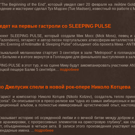
“The Beginning of the End”, который увидел свет 20 февраля на лейбле Gold
едение и мастеринг сделал Туэ Мэдсен (Tue Madsen), известный по работе с
едет на первые гастроли со SLEEPING PULSE
роект SLEEPING PULSE, который создали Мик Мосс (Mick Moss), певец и а
Fazendeiro), гитарист и автор песен португальских атмосферик-металлистов
ctric Evening of Antimatter & Sleeping Pulse" объединит оба проекта Мика - 
зыкальной меланхолии стартует 3 сентября в зале “Metropool” в голландск
 Бельгию и в итоге вернутся в Голландию для финального выступления в зале 
ING PULSE в этот тур, и на сцене Мику будут аккомпанировать участники AN
ецкой пещере Балве 5 сентября....
подробнее
но Джелусик спели в новой рок-опере Николо Котцева
тарист и композитор Николо Котцев (Nikolo Kotzev), создатель тепло при
conia”. Он описывается в пресс-релизе как “одна из самых амбициозных и в
адиционный альбом, а полностью иммерсивный артистический опыт, настоящ
ссказывает историю об осужденной любви и о вечной битве между добром и 
 аранжировки, с прогрессивных элементов на оркестровую глубину”, как гл
, объединенные в четыре акта. В записи этого произведения участвуют нас
ендарные имена. ...
подробнее