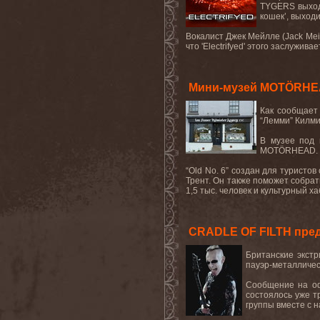
TYGERS
выход
кошек
’,
выход
Вокалист Джек Мейлле (Jack Mei
что 'Electrifyed' этого заслужи
Мини-музей MOTÖRHEA
Как
сообщает
“
Лемми
”
Килми
В музее под 
MOT
Ö
RHEAD
“
Old
No
. 6” создан для туристо
Трент. Он также поможет собрат
1,5 тыс. человек и культурный 
CRADLE OF FILTH пре
Британские экст
пауэр-металличе
Сообщение на о
состоялось уже т
группы вместе с 