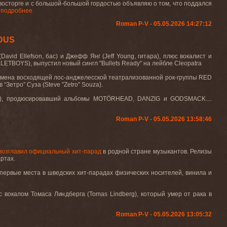
осторге и с большой-большой гордостью объявляю о том, что поддался
.
подробнее
Roman P-V - 05.05.2026 14:27:12
ODUS
d Ellefson, бас) и Джефф Янг (Jeff Young, гитара), плюс вокалист и
LLETBOYS), выпустил новый сингл
"Bullets Ready"
на лейбле
Cleopatra
мена восходящей лос-анджелесской театрализованной рок-группы
RED
в “Зетро” Суза (
Steve
"
Zetro
"
Souza
).
), продюсировавший альбомы
MOT
Ö
RHEAD
,
DANZIG
и
GODSMACK
....
Roman P-V - 05.05.2026 13:58:46
возглавил
официальный хит
-
парад
в родной стране музыкантов. Релизы
ртах.
 первые места в шведских хит-парадах физических носителей, винила и
с вокалом Томаса Линдберга (
Tomas
Lindberg
), который умер от рака в
Roman P-V - 05.05.2026 13:05:32