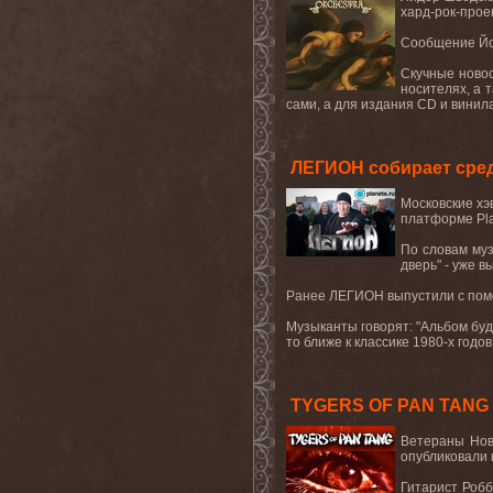
хард-рок-про
Сообщение Йон
Скучные новос
носителях, а 
сами, а для издания CD и винил
ЛЕГИОН собирает сред
Московские хэ
платформе Pla
По словам муз
дверь" - уже 
Ранее ЛЕГИОН выпустили с помощь
Музыканты говорят: "Альбом буде
то ближе к классике 1980-х годо
TYGERS OF PAN TANG о
Ветераны Нов
опубликовали 
Гитарист Робб