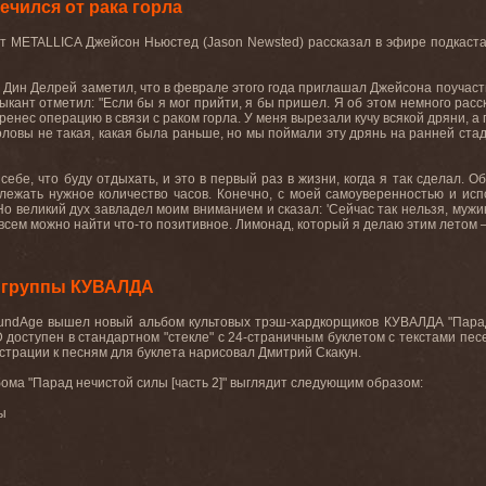
чился от рака горла
т
METALLICA
Джейсон
Ньюстед
(Jason Newsted)
рассказал
в
эфире
подкаст
 Дин Делрей заметил, что в феврале этого года приглашал Джейсона поучаст
ыкант отметил: "Если бы я мог прийти, я бы пришел. Я
об
этом
немного
расс
еренес операцию в связи с раком горла. У меня вырезали кучу всякой дряни, а
оловы не такая, какая была раньше, но мы поймали эту дрянь на ранней стади
ебе, что буду отдыхать, и это в первый раз в жизни, когда я так сделал. О
лежать
нужное
количество
часов
.
Конечно
,
с
моей
самоуверенностью
и
исп
Но великий дух завладел моим вниманием и сказал: 'Сейчас так нельзя, мужик
 всем можно найти что-то позитивное. Лимонад
,
который
я
делаю
этим
летом
 группы КУВАЛДА
undAge вышел новый альбом культовых трэш-хардкорщиков КУВАЛДА "Парад н
D доступен в стандартном "стекле" с 24-страничным буклетом с текстами 
трации к песням для буклета нарисовал Дмитрий Скакун.
бома "Парад нечистой силы [часть 2]" выглядит следующим образом:
ы