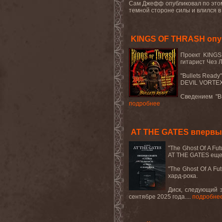
Сам Джефф опубликовал по этом
темной стороне силы и влился в
KINGS OF THRASH опуб
Проект KINGS 
гитарист Чез 
"Bullets Ready
DEVIL VORTE
Сведением "
B
подробнее
AT THE GATES впервы
"The Ghost Of A Fu
AT
THE
GATES
еще
"
The
Ghost
Of
A
Fut
хард-рока.
Диск, следующий з
сентябре 2025 года....
подробне