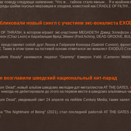
у поводу следующе заявление: “Что ж… тайное стало явным… Я в крайнем в
 ряды шайки гнусных мерзавцев и злодеев, известной как
CRADLE
OF
FILTH
!..
ликовали новый сингл с участием экс-вокалиста EX
OF THRASH, в котором играют экс-участники MEGADETH Дэвид Эллефсон (Davi
Леон (Chaz Leon) и барабанщик Фред Эйкинг (Fred Aching, DEAD GROOVE, BU
"
представляет собой дуэт Леона и Габриэля Коннора (
Gabriel Connor
)
,
фронт
X.
Также в этом треке на гостевой основе отметился экс-вокалист
EXODUS
Сти
ullets
Ready
" занимался лауреат “
Grammy
” Кэмерон Уэбб (
Cameron
Webb
е возглавили шведский национальный хит-парад
ture Dead",
новый
альбом
шведских
мелодик
-
дэт
-
металлистов
AT THE GATES,
 никогда не дебютировали до этого на первом месте в шведских альбомных ча
ure
Dead
", увидевший свет 24 апреля на лейбле
Century
Media
, также занял
а "
The
Nightmare
of
Being
" (2021), стал последней работой
AT
THE
GATES
е