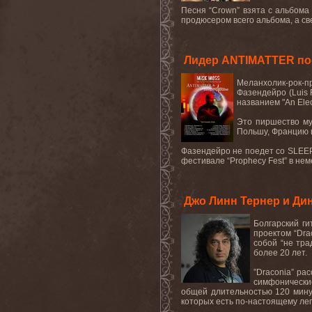
Песня “Crown” взята с альбома 
продюсером всего альбома, а св
Лидер ANTIMATTER по
Меланхолик-рок-п
Фазендейро (Luis 
названием "An Ele
Это пиршество му
Польшу, Францию и
Фазендейро не поедет со SLEEP
фестивале “Prophecy Fest” в нем
Джо Линн Тернер и Ди
Болгарский ги
проектом “Dra
собой “не тр
более 20 лет.
”Draconia” ра
симфонические
общей длительностью 120 минут
которых есть по-настоящему лег