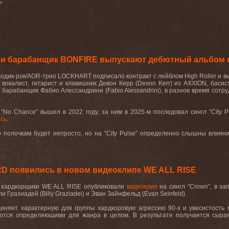
ь
и барабанщик BONFIRE выпускают дебютный альбом
одик-рок/AOR-трио LOCKHART подписало контракт с лейблом High Roller и вы
 вокалист, гитарист и клавишник Девон Керр (Devon Kerr) из AXXION, бас
 барабанщик Фабио Алессандрини (Fabio Alessandrini), в разное время со
No Chance” вышел в 2022 году, за ним в 2025-м последовал сингл “City Pu
есь
.
олочкам будет непросто, но на “City Pulse” определенно слышны влияния 
 появились в новом видеоклипе WE ALL RISE
 хардкорщики WE ALL RISE опубликовали
видеоклип
на сингл “Crown”, в з
и Гразиадей (Billy Graziadei) и Эван Зайнфельд (Evan Seinfeld).
диняет характерную для группы хардкоровую агрессию 90-х и увесистость 
ются определяющими для жанра в целом. В результате получается сырая 