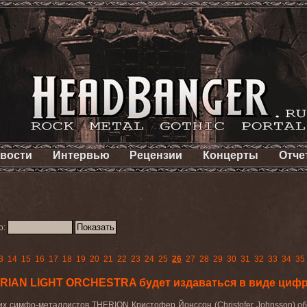
вости
Интервью
Рецензии
Концерты
Отче
о:
3
14
15
16
17
18
19
20
21
22
23
24
25
26
27
28
29
30
31
32
33
34
35
RIAN LIGHT ORCHESTRA будет издаваться в виде циф
их симфо-металлистов THERION Кристофер Йонссон (Christofer Johnsson) о