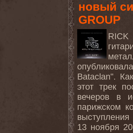
новый си
GROUP
RICK 
гитар
мет
опубликова
Bataclan". К
этот трек п
вечеров в и
парижском ко
выступлени
13 ноября 2