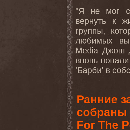
"Я не мог с
вернуть к ж
группы, кот
любимых вы
Media
Джош 
вновь попали
'Барби' в соб
Ранние 
собраны 
For The P