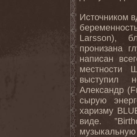
Источником в
беременност
Larsson), 
пронизана г
написан все
местности 
выступил 
Александр (F
сырую энерг
харизму BLU
виде. ”Bir
музыкальную