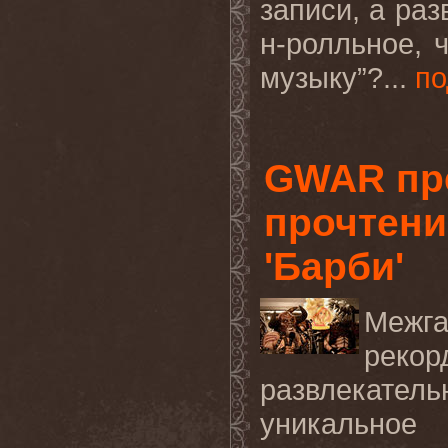
записи, а раз
н-ролльное, 
музыку”?...
по
GWAR пр
прочтени
'Барби'
Межг
рекор
развлекатель
уникальное