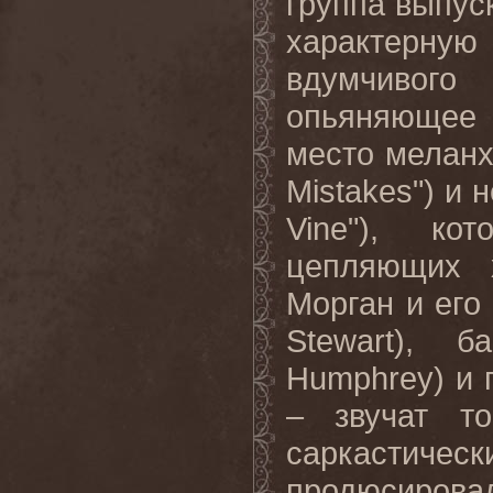
группа выпус
характерн
вдумчивого
опьяняющее 
место меланх
Mistakes
") и 
Vine
"), ко
цепляющих х
Морган и его
Stewart
), б
Humphrey
) и
– звучат то
саркастич
продюсиро