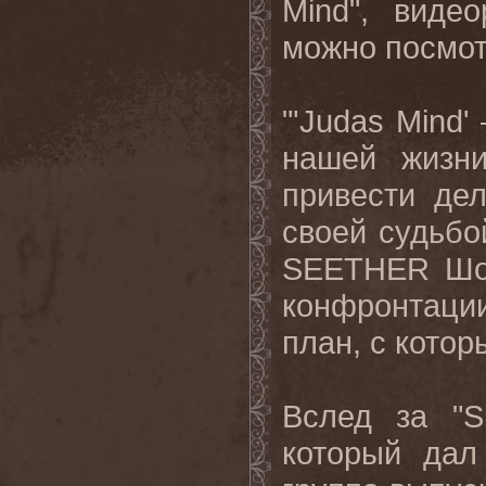
Mind",
видео
можно
посмо
"'
Judas
Mind
'
нашей жизн
привести де
своей судьбо
SEETHER
Шо
конфронтации
план, с котор
Вслед за "
S
который да