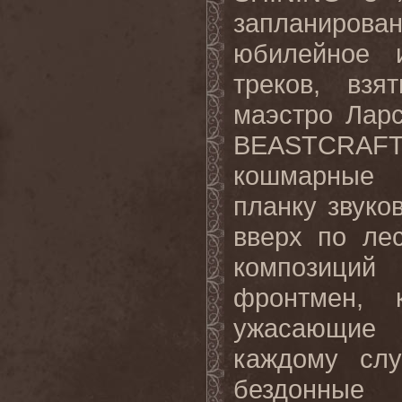
запланирован
юбилейное 
треков, взя
маэстро Лар
BEASTCRAF
кошмарные 
планку звуко
вверх по ле
композиций
фронтмен, 
ужасающие 
каждому слу
бездонные 