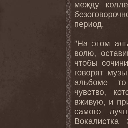
между колле
безоговорочн
период.
”На этом ал
волю, остав
чтобы сочини
говорят музы
альбоме то
чувство, ко
вживую, и пр
самого луч
Вокалистка