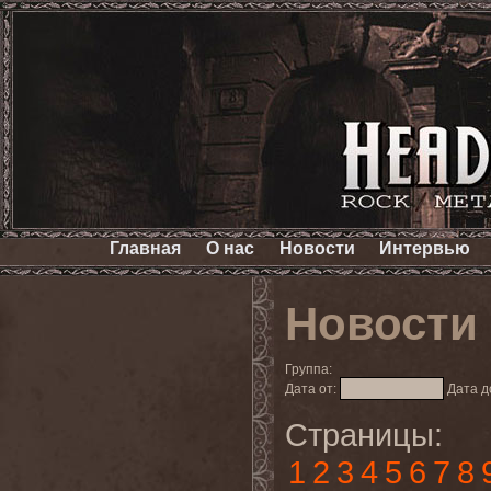
Главная
О нас
Новости
Интервью
Новости
Группа:
Дата от:
Дата д
Страницы:
1
2
3
4
5
6
7
8