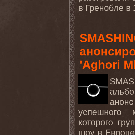
в Гренобле в 1
SMASHIN
анонсир
'Aghori M
SMAS
альб
анонс
успешного 
которого гру
шоу в Европе