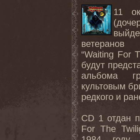
11 ок
(доче
выйд
ветеранов 
“Waiting For 
будут предс
альбома гр
культовым бр
редкого и ра
CD 1 отдан п
For The Twil
1984 году,