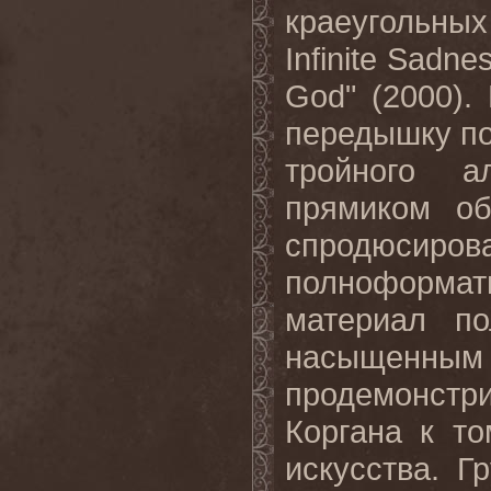
краеугольны
Infinite
Sadne
God
" (2000).
передышку по
тройного а
прямиком об
спродюси
полноформат
материал п
насыщенным 
продемонст
Коргана к то
искусства. Г