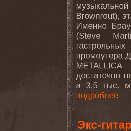
музыкальной
Brownrout
), 
Именно Брау
(
Steve
Mart
гастрольных 
промоутера Д
METALLICA
достаточно н
a
3,5 тыс. м
подробнее
Экс-гита