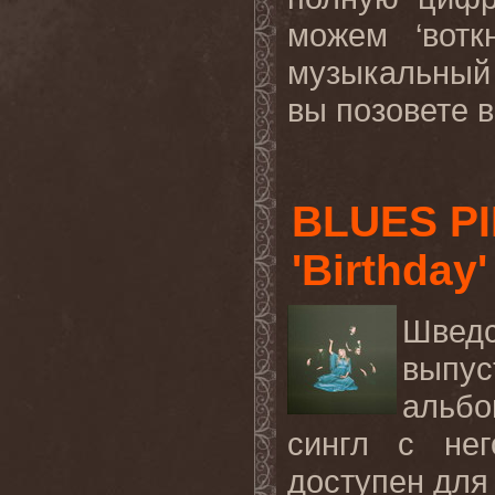
можем ‘вотк
музыкальный 
вы позовете в
BLUES PI
'Birthday
Швед
выпу
альбо
сингл с нег
доступен для