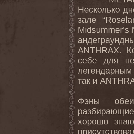
Несколько
дн
зале
“Rosel
Midsummer's 
андеграундн
ANTHRAX
. К
себе для не
легендарным 
так и
ANTHR
Фэны обе
разбирающи
хорошо знаю
присутствов