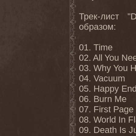
Трек-лист "
образом:
01. Time
02. All You Ne
03. Why You H
04. Vacuum
05. Happy En
06. Burn Me
07. First Page
08. World In 
09. Death Is J