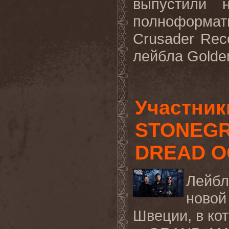
выпустили 
полноформатн
Crusader Rec
лейбла Golden
Участни
STONEGR
DREAD 
Лейб
новой
Швеции, в ко