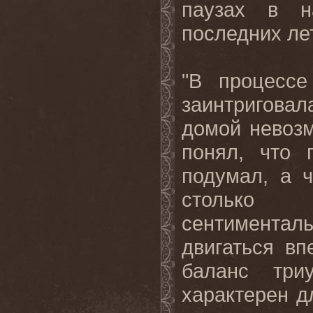
паузах
в
н
последних
ле
"В процессе
заинтриговал
домой невозм
понял, что
подумал, а 
столько
сентиментал
двигаться вп
баланс три
характерен д