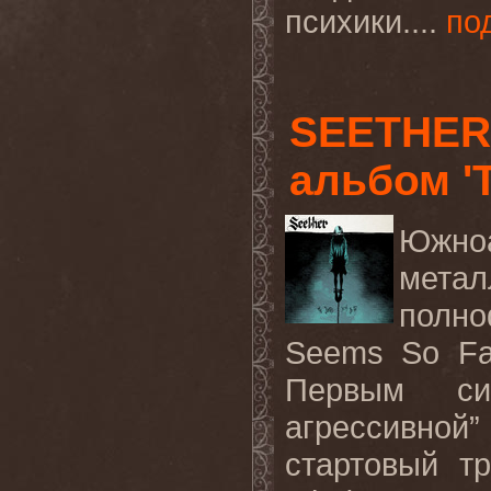
психики....
по
SEETHER
альбом 'T
Южно
метал
полн
Seems So F
Первым
с
агрессивной
стартовый
тр