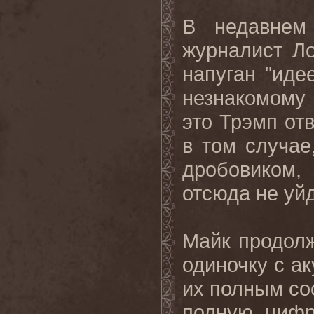
В недавне
журналист Л
напуган "иде
незнакомому 
это Трэмп от
в том случае
дробовиком,
отсюда не уйд
Майк продолж
одиночку с а
их полным со
полную цифр