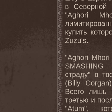
в Северной 
"
Aghori
Mho
лимитированн
купить котор
Zuzu
'
s
.
"
Aghori
Mhori
SMASHING
страду” в т
(
Billy
Corgan
Всего лишь 
третью и пос
"
Atum
", ко