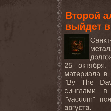
Второй а
выйдет в
Санк
мета
долго
25 октября.
материала в 
"By The Da
синглами в
"Vacuum" по
августа.