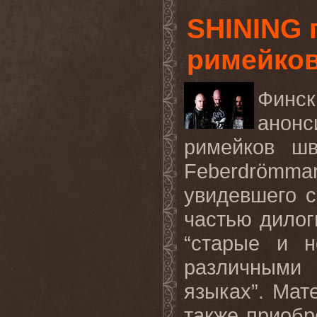
SHINING 
римейков 
Финск
анонс
римейков
шв
Feberdrömma
увидевшего с
частью
дилог
“
старые
и
н
различными
языках
”.
Мате
также приобр