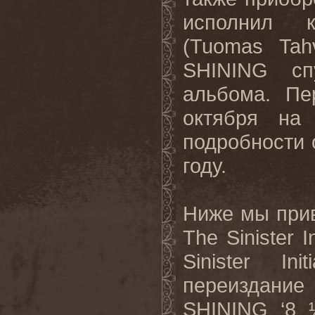
исполнил к
(
Tuomas
Tah
SHINING
с
альбома. Пе
октября н
подробности 
году.
Ниже мы при
The
Sinister
I
Sinister
Init
переиздание
SHINING
‘8 