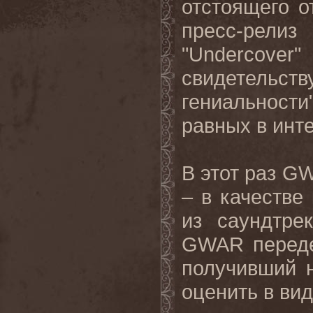
отстоящего о
пресс-рели
"
Undercover
"
свидетельс
гениальност
равных в инт
В этот раз
G
– в качестве
из саундтре
GWAR
перед
получивший н
оценить в ви