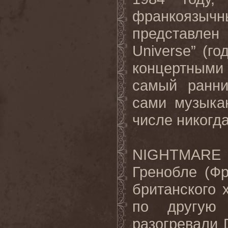
франкоязы
представле
Universe” (г
концертными
самый ранн
сами музыка
числе никогд
NIGHTMARE 
Гренобле (Ф
британского 
по другую
разогревали