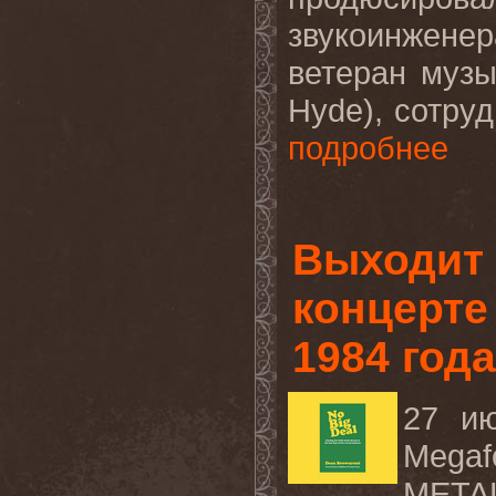
звукоинжене
ветеран музы
Hyde
), сотр
подробнее
Выходит 
концерт
1984 года
27
и
Meg
METAL