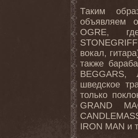
Таким обра
объявляем 
OGRE
, где
STONEGRIFF
вокал, гитара
также бараб
BEGGARS
, 
шведское тр
только покл
GRAND
MA
CANDLEMAS
IRON
MAN
и т