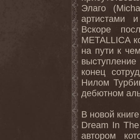
Элаго (
Micha
артистами 
Вскоре пос
METALLICA
к
на пути к че
выступление
конец сотру
Нилом Турби
дебютном аль
В новой книге
Dream
In
The
автором ко