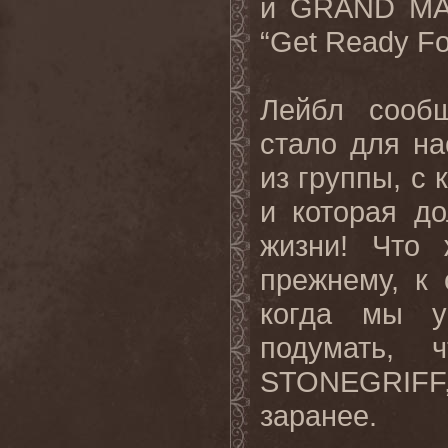
и
GRAND
M
“Get Ready Fo
Лейбл сооб
стало для на
из группы, с
и которая д
жизни! Что 
прежнему, к 
когда мы 
подумать, 
STONEGRIFF
заранее.