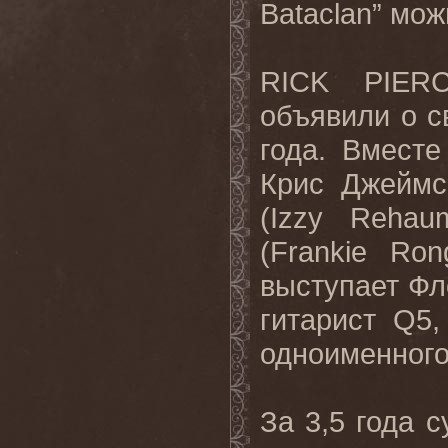
Bataclan” мо
RICK PIER
объявили о с
года. Вмест
Крис Джеймс
(Izzy Reha
(Frankie Ro
выступает Фло
гитарист Q5,
одноименного
За 3,5 года