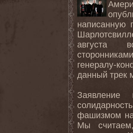
Аме
опуб
написанную 
Шарлотсвилл
августа в
сторонникам
генералу-ко
данный трек
Заявление 
солидарность
фашизмом на
Мы считаем