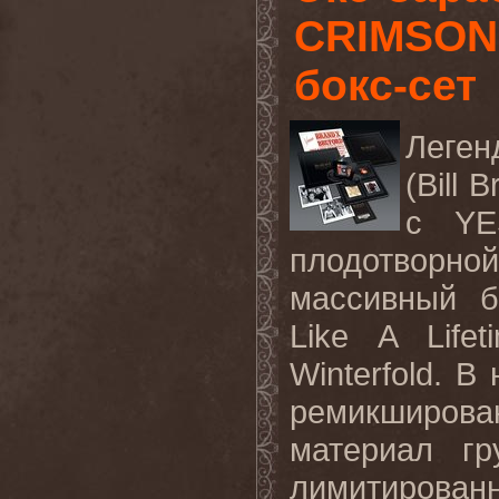
CRIMSON
бокс-сет
Леген
(Bill 
с
Y
плодотворн
массивный б
Like A Lif
Winterfold.
В 
ремикширо
материал г
лимитирован