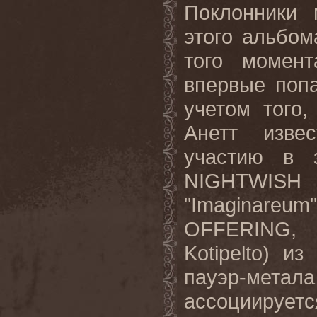
Поклонники 
этого альбом
того момент
впервые попа
учетом того
Анетт изве
участию в 
NIGHTWISH 
"Imaginareu
OFFERING, 
Kotipelto) 
пауэр-мета
ассоциируетс