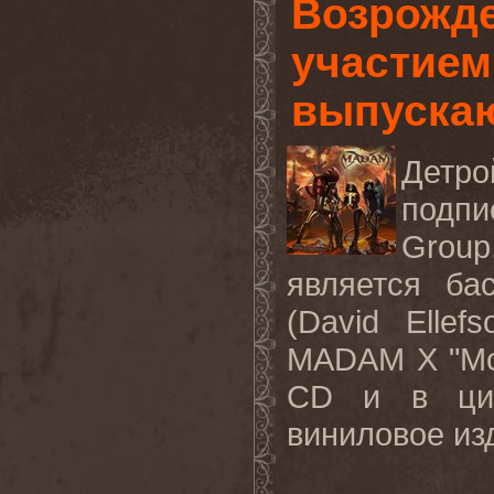
Возрожд
участием
выпуска
Детр
подпи
Group
является б
(
David
Ellefs
MADAM
X
"
Mo
CD
и в ци
виниловое из