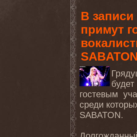
В записи
примут г
вокалис
SABATON
Гряду
будет
гостевым уч
среди котор
SABATON
.
Долгожданны