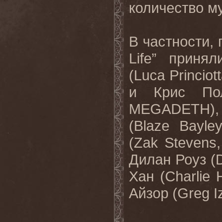
количество м
В частности, 
Life
” принял
(
Luca
Princiot
и Крис По
MEGADETH
)
(
Blaze
Bayley
(
Zak
Stevens
Дилан Роуз (
Хан (
Charlie
Айзор (
Greg
I