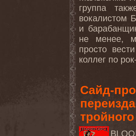
группа так
вокалистом 
и барабанщи
не менее, м
просто вест
коллег по рок-
Сайд-пр
переизда
тройного
BLOO