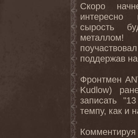
Скоро начн
интересно 
сырость бу
металлом!
поучаствова
поддержав на
Фронтмен
AN
Kudlow
) ран
записать "1
темпу, как и 
Комментиру