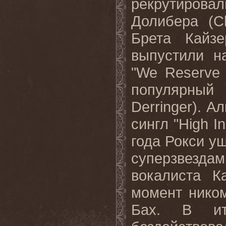
рекрутиров
Долибера (
C
Брета Кайзе
выпустили н
"
We
Reserve
популярный
Derringer
). А
сингл "
High
In
года Рокси у
суперзвезд
вокалиста К
момент нико
Бах. В и