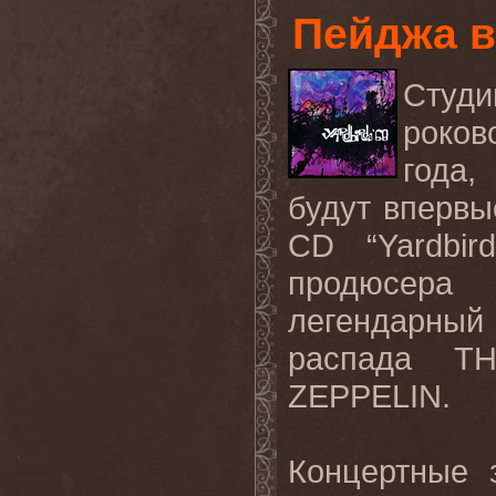
Пейджа в
Студи
роко
года,
будут вперв
CD “
Yardbir
продюсера
легендарный
распада T
ZEPPELIN.
Концертные 