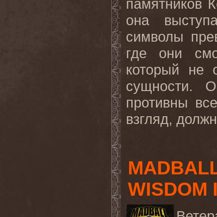
памятников К
она выступ
символы пре
где они смо
который не 
сущности. О
противны вс
взгляд, должн
MADBALL 
WISDOM 
Ветер