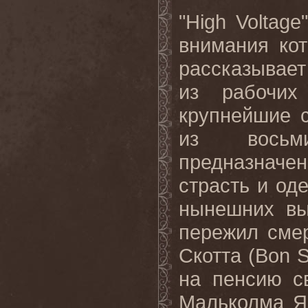
"
High
Voltage
внимания ко
рассказывае
из рабочих
крупнейшие 
из восьм
предназнач
страсть и од
нынешних вы
пережил сме
Скотта (
Bon
S
на пенсию с
Мальколма Я