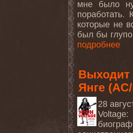
мне было ну
поработать. 
которые не в
был бы глупо
подробнее
Выходит 
Янге (AC
28 авгус
Voltage
биограф