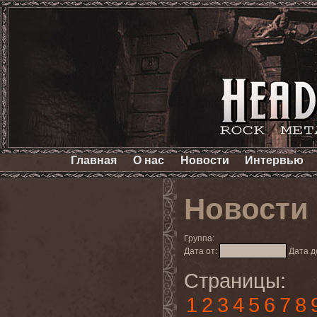
Главная
О нас
Новости
Интервью
Новости
Группа:
Дата от:
Дата д
Страницы:
1
2
3
4
5
6
7
8