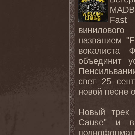
MADB
Fast
винилового
названием "
F
вокалиста 
объединит у
Пенсильван
свет
25
сен
новой песне о
Новый трек
Cause
" и в
полнофопмат