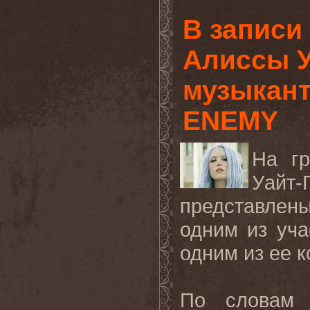
В записи
Алиссы У
музыкан
ENEMY
На г
Уайт
представлен
одним из уч
одним из ее 
По словам 