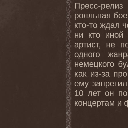
Пресс-релиз
ролльная бое
кто-то ждал ч
ни кто иной
артист, не 
одного жан
немецкого бу
как из-за пр
ему запретил
10 лет он п
концертам и ф