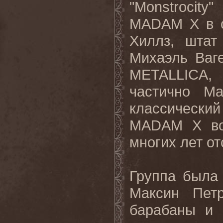
"
Monstrocity
"
MADAM
X
в 
Хиллз, штат
Михаэль Ваг
METALLICA
частично М
классический
MADAM
X
во
многих лет от
Группа была
Максин Петр
барабаны и 