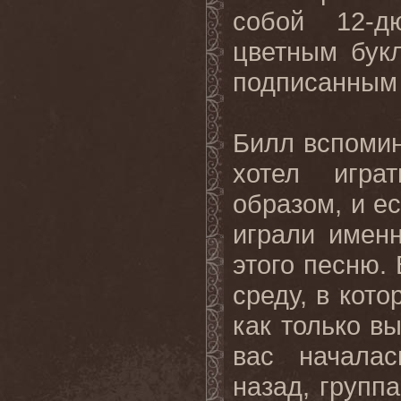
собой 12-д
цветным бук
подписанным
Билл вспомин
хотел игра
образом, и е
играли имен
этого песню.
среду, в кот
как только вы
вас началас
назад, групп