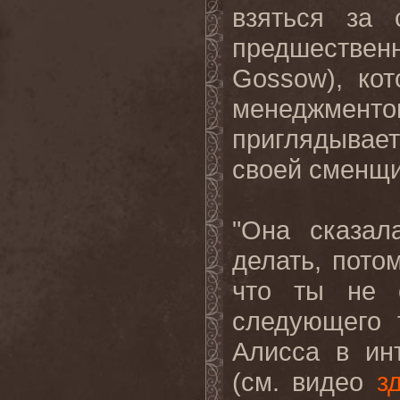
взяться за 
предшестве
Gossow
), ко
менеджмен
приглядывае
своей сменщ
"Она сказал
делать, потом
что ты не 
следующего
Алисса в ин
(см. видео
з