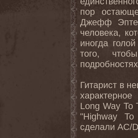
единственног
пор остающе
Джефф Эпте
человека, ко
иногда голой
того, чтоб
подробностях
Гитарист в н
характерное
Long
Way
To
"
Highway
To
сделали
AC
/