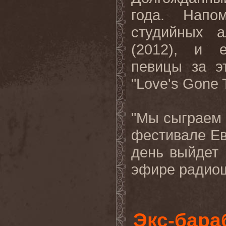
года. Напо
студийных 
(2012),
и е
певицы за э
"Love's Gone T
"Мы сыграем 
фестивале Ев
день выйдет 
эфире радиош
Экс-бара