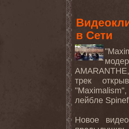
Видеокли
в Сети
"Maxi
модер
AMARANTHE
трек откры
"
Maximalism
"
лейбле Spinef
Новое видео