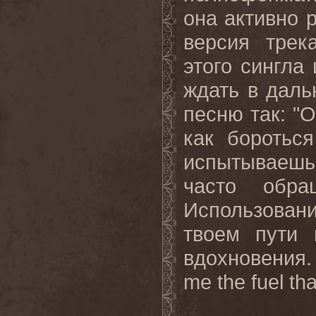
она активно 
версия трек
этого сингла
ждать в дал
песню так: "О
как боротьс
испытываешь
часто обра
Использовани
твоем пути 
вдохновения
me the fuel th