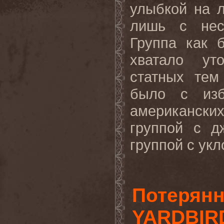
улыбкой на л
лишь с нес
Группа как 
хватало уто
статных тем
было с изб
американски
группой с д
группой с укло
Потерянн
YARDBIR