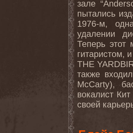
зале “
Anders
пытались из
1976-м, од
удалении ди
Теперь этот
гитаристом, 
THE
YARDBI
также входи
McCarty
), б
вокалист Кит
своей карьеры