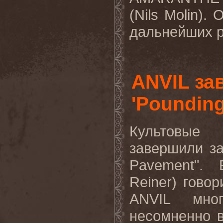
(
Nils
Molin
). 
дальнейших р
ANVIL за
'Poundin
Культовые
завершили за
Pavement
". 
Reiner
) гово
ANVIL
много
несомненно 