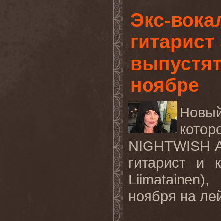
Экс-вока
гитарист
выпустят
ноябре
Новы
котор
NIGHTWISH
гитарист и 
Liimatainen)
ноября на ле