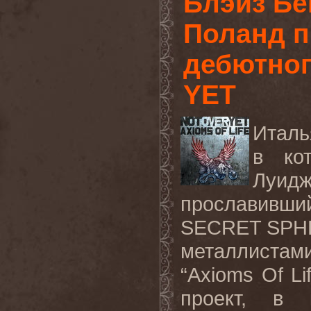
Блэйз Бе
Поланд п
дебютно
YET
Италь
в ко
Луидж
прославивши
SECRET
SPH
металлиста
“
Axioms
Of
Li
проект, в 