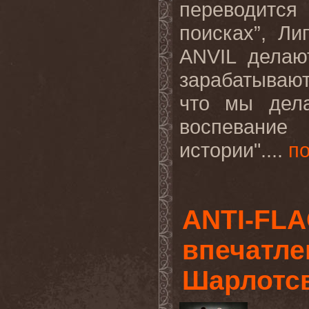
переводится
поисках”, Ли
ANVIL
делаю
зарабатывают
что мы дела
воспевание
истории"....
п
ANTI-FLA
впечатле
Шарлотс