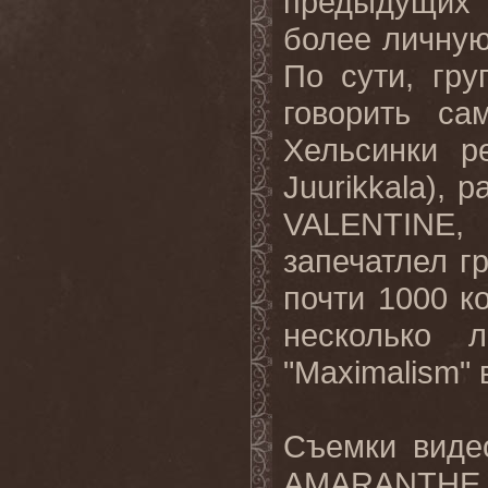
предыдущих
более личную
По сути, гр
говорить с
Хельсинки р
Juurikkala
), 
VALENTINE
запечатлел г
почти 1000 к
несколько 
"Maximalism"
Съемки видео
AMARANTHE