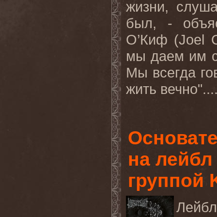
жизни, слуш
был, - объя
О’Киф (Joel 
мы даем им с
Мы всегда го
жить вечно"...
Основате
на лейбл 
группой 
Лейб