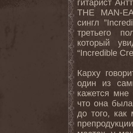
гитарист Антт
THE MAN-EA
сингл ”Incred
третьего по
который ув
“Incredible C
Карху говорит
один из сам
кажется мне 
что она была
до того, как
препродукции