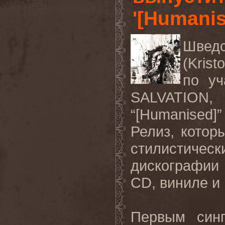
'[Humanis
Шведс
(Krist
по уч
SALVATION, 
“[Humanised]
Релиз, кото
стилистиче
дискографии
CD, виниле и
Первым синг