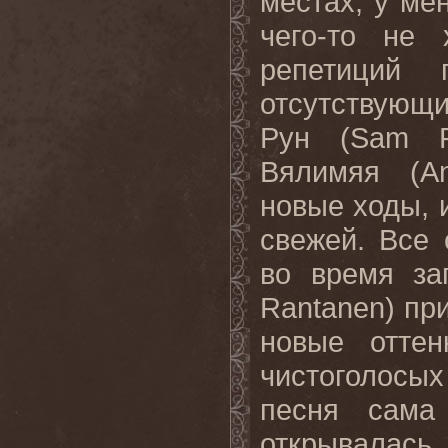
местах, у ме
чего-то не
репетиций 
отсутствующ
Рун (Sam R
Вялимяя (An
новые ходы, 
свежей. Все 
во время за
Rantanen) пр
новые оттен
чистоголосы
песня сама
открывалас