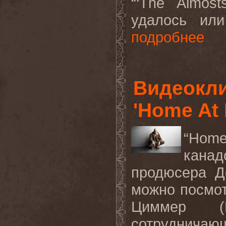
“‘The Almos
удалось или
подробнее
Видеокли
'Home At 
“Hom
кана
продюсера Д
можно посмо
Циммер (M
сотрудничаю