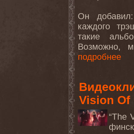
Он добавил:
каждого трэ
такие альб
Возможно, м
подробнее
Видеокл
Vision Of
“The 
финс