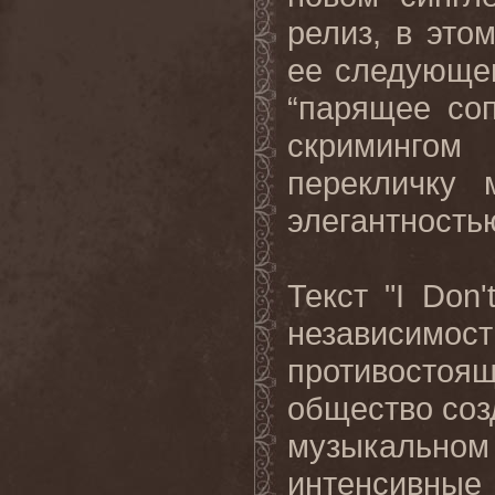
релиз, в это
ее следующег
“парящее со
скримингом
перекличку 
элегантностью
Текст "I Don
независимос
противост
общество созд
музыкальном 
интенсивные