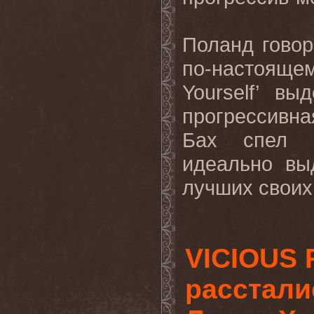
Поланд говор
по-настояще
Yourself’ в
прогрессивн
Бах спел п
идеально вы
лучших своих 
VICIOUS
расстали