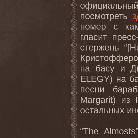
официальны
посмотреть
з
номер с кам
гласит пресс
стержень “[H
Кристоффером
на басу и Ди
ELEGY) на ба
песни бара
Margarit) и
остальных ин
“The Almost