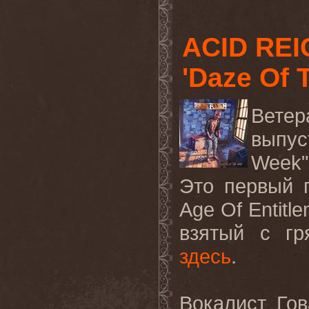
ACID REI
'Daze Of 
Ветер
выпу
Week"
Это первый 
Age Of Entitle
взятый с гр
здесь
.
Вокалист Гов