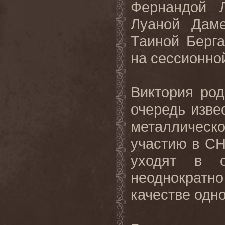
Фернандой Л
Луаной Даме
Таиной Берга
на сессионно
Виктория ро
очередь изве
металлическ
участию в C
уходят в о
неоднократн
качестве одн