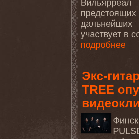
Вильярреа
предстоящих
дальнейших т
участвует в с
подробнее
Экс-гита
TREE оп
видеокли
Финс
PULS