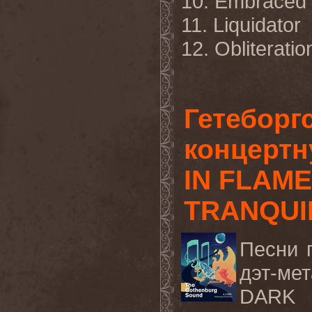
10. Embraced
11. Liquidator
12. Obliteratio
Гетеборг
концертн
IN FLAME
TRANQUI
Песни 
дэт-ме
DARK