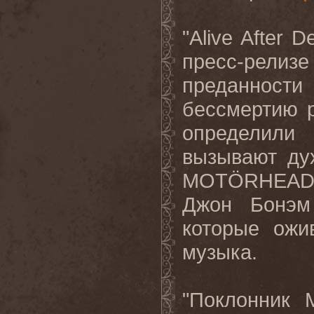
"Alive After 
пресс-релизе
преданност
бессмертию р
определили
вызывают ду
MOTÖRHEAD),
Джон Бонэм
которые ожи
музыка.
"Поклонник