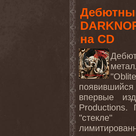
Дебютны
DARKNOR
на CD
Дебю
мета
"Obli
появившийся
впервые из
Productions
"стекле"
лимитированн