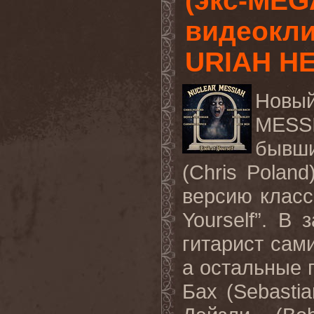
(экс-MEG
видеокли
URIAH H
Новы
MESSI
бывши
(Chris Polan
версию класс
Yourself”. В
гитарист сам
а остальные 
Бах (Sebasti