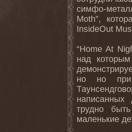
симфо-мета
Moth”, кото
InsideOut Mus
“Home At Nigh
над которым
демонстрируе
но но при
Таунсендгово
написанных 
трудно быт
маленькие де