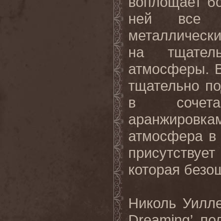
воплощает бо
ней все р
металлическ
на тщател
атмосферы. В
тщательно п
в сочета
аранжировка
атмосфера в 
присутствуе
которая безо
Николь Уиллер
Dreaming’ п