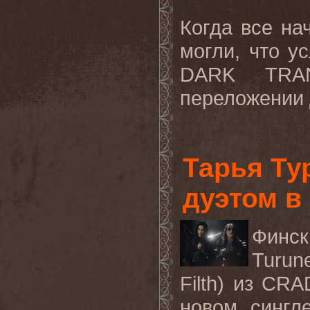
Когда все на
могли, что у
DARK TRA
переложении д
Тарья Ту
дуэтом в 
Финск
Turun
Filth) из CR
новом сингле