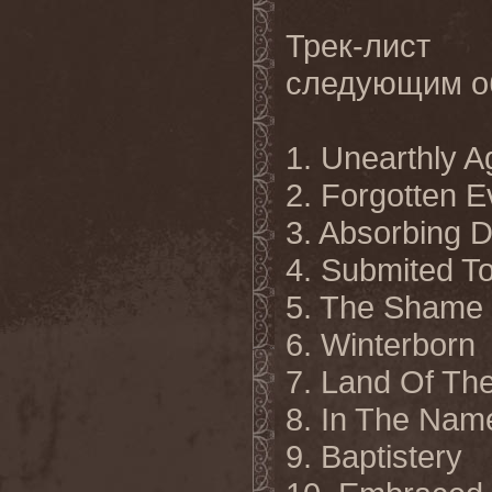
Трек-лист 
следующим о
1. Unearthly A
2. Forgotten E
3. Absorbing D
4. Submited T
5. The Shame
6. Winterborn
7. Land Of T
8. In The Nam
9. Baptistery