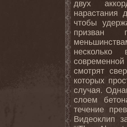
двух аккор
нарастания 
чтобы удерж
призван 
меньшинства
несколько 
современной
смотрят све
которых прос
случая. Одна
слоем бетон
течение пре
Видеоклип з