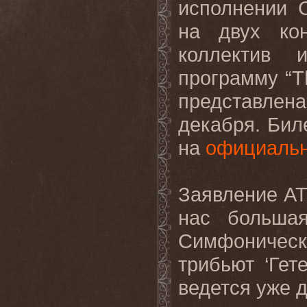
исполнении 
на двух ко
коллектив 
программу “T
представлена 
декабря. Бил
на
официальн
Заявление AT
нас большая
Симфоничес
трибьют ‘Гет
ведется уже 