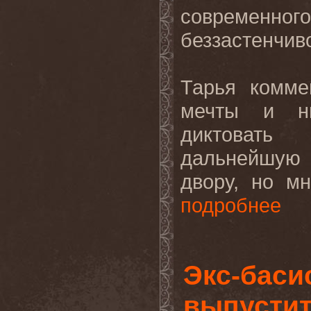
современно
беззастенчиво
Тарья комме
мечты и ни
диктовать
дальнейшую 
двору, но мне
подробнее
Экс-баси
выпусти