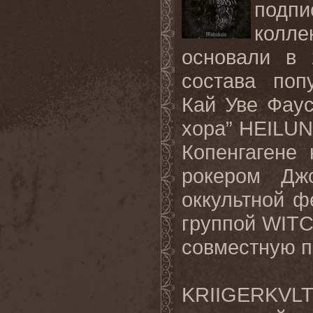
подп
колл
основали в 
состава поп
Кай Уве Фаус
хора” HEILUN
Копенгагене
рокером Дж
оккультной ф
группой WIT
совместную п
KRIIGERKVL