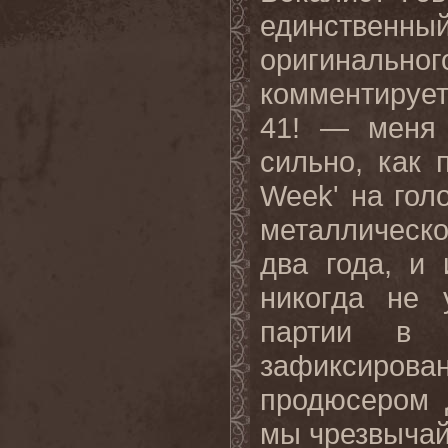
единственн
оригинал
комментирует:
41! — меня 
сильно, как 
Week' на гол
металлическ
два года, и 
никогда не 
партии в 
зафиксиров
продюсером 
мы чрезвычай