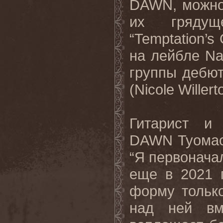
DAWN, можно
их грядущ
“Temptation’s
на лейбле Na
группы дебют
(Nicole Willert
Гитарист и
DAWN Туомас 
“Я первоначал
еще в 2021 
форму только
над ней вм