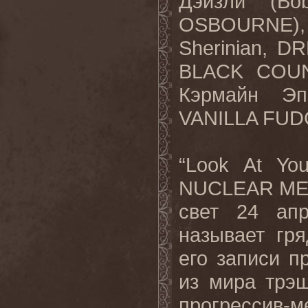
Дэйзли (Bo
OSBOURNE), 
Sherinian, 
BLACK COUN
Кэрмайн Эп
VANILLA FUD
“Look At Yo
NUCLEAR MESS
свет 24 апр
называет гр
его записи п
из мира трэш
прогрессив-м