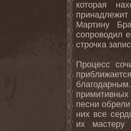
которая на
принадлежи
Мартину Бра
сопроводил
е
строчка
запи
Процесс соч
приближается
благодарны
примитивных
песни обрели
них все серд
их мастеру 