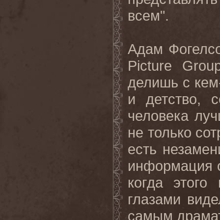
всем".
Адам Фогелсо
Picture Gro
делишь с кем-
и детство, 
человека луч
не только сот
есть незаме
информация о
когда этого
глазами виде
самым драмат