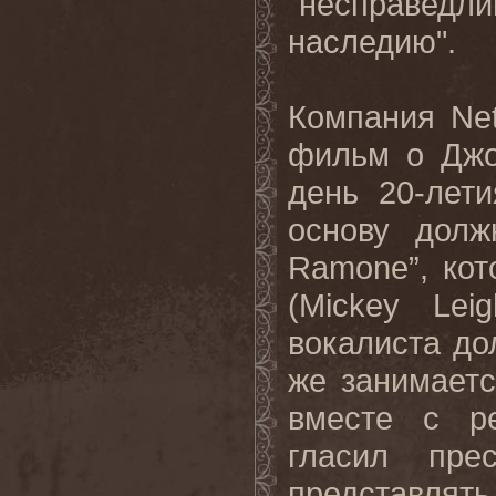
"несправедл
наследию".
Компания Net
фильм о Джо
день 20-лет
основу долж
Ramone”, ко
(Mickey Lei
вокалиста до
же занимаетс
вместе с р
гласил пре
представлят