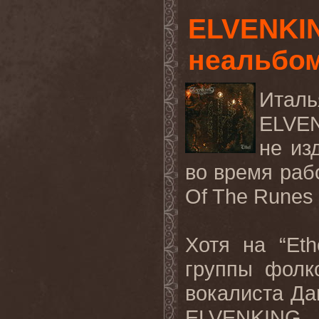
ELVENKI
неальбом
Итал
ELVEN
не из
во время раб
Of The Runes 
Хотя на “Et
группы фолк
вокалиста Да
ELVENKING 