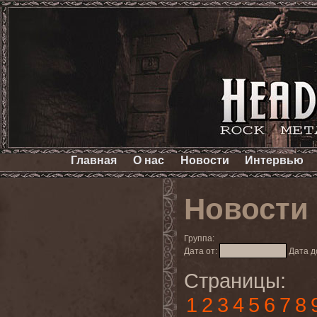
Главная
О нас
Новости
Интервью
Новости
Группа:
Дата от:
Дата д
Страницы:
1
2
3
4
5
6
7
8