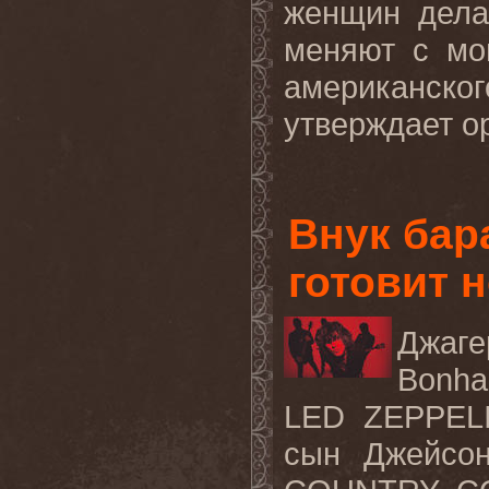
женщин дела
меняют с мо
американск
утверждает ор
Внук бар
готовит 
Джаг
Bonha
LED ZEPPELI
сын Джейсо