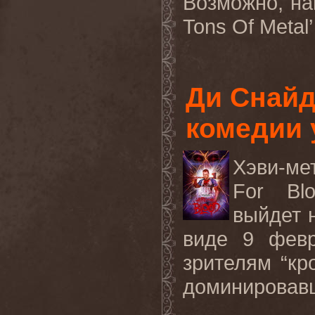
Возможно, на
Tons Of Metal’
Ди Снайд
комедии у
Хэви-ме
For
Bl
выйдет 
виде 9 февр
зрителям “кр
доминировавши