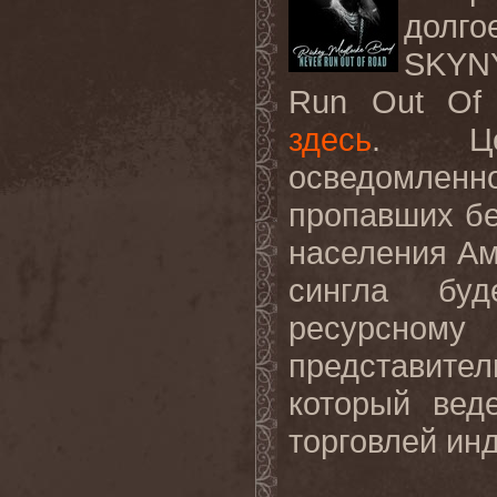
долг
SKYNY
Run Out Of 
здесь
. Цел
осведомленн
пропавших бе
населения Ам
сингла буд
ресурсн
представител
который вед
торговлей ин