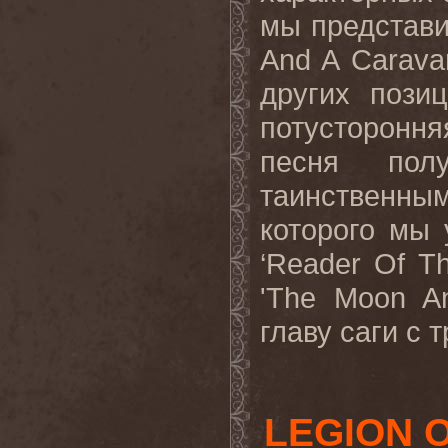
мы представи
And A Caravan
других пози
потусторонн
песня пол
таинственн
которого мы
‘Reader Of T
'The Moon A
главу саги с 
LEGION O