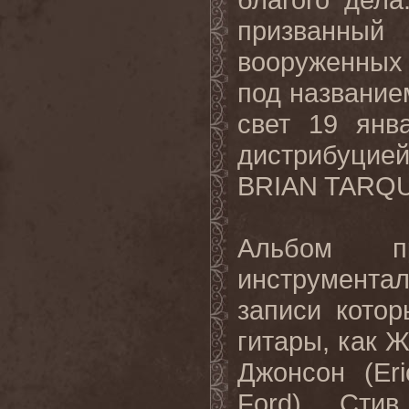
призванный 
вооруженных 
под названием
свет 19 янв
дистрибуцией
BRIAN TARQU
Альбом пр
инструментал
записи кото
гитары, как Ж
Джонсон (Er
Ford), Сти