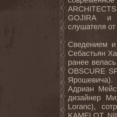
ARCHITECT
GOJIRA и 
слушателя от 
Сведением и
Себастьян Хас
ранее велас
OBSCURE SPH
Ярошевича)
Адриан Мейсс
дизайнер Ми
Loranc), с
KAMELOT, NIL