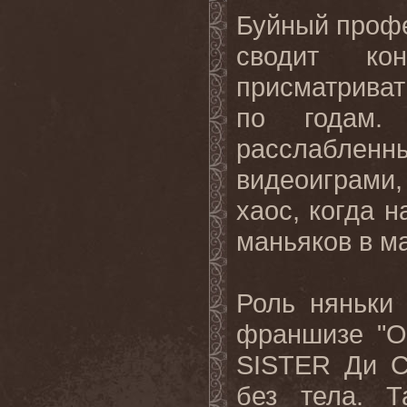
Буйный профе
сводит ко
присматриват
по годам.
расслабл
видеоиграми
хаос, когда 
маньяков в м
Роль няньки
франшизе "О
SISTER
Ди С
без тела. 