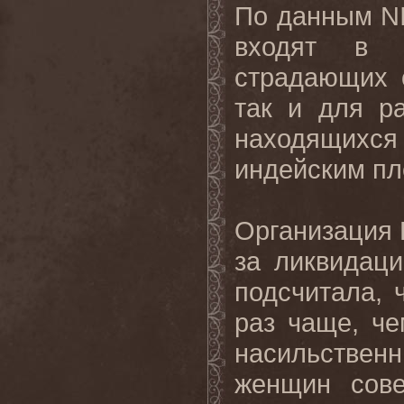
По данным N
входят в 
страдающих 
так и для р
находящихся 
индейским п
Организация 
за ликвидац
подсчитала, 
раз чаще, ч
насильствен
женщин сове