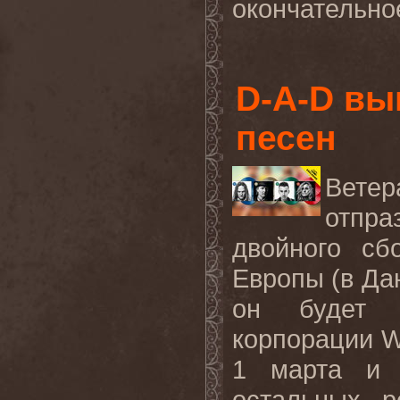
окончательное
D-A-D вы
песен
Вете
отпр
двойного сб
Европы (в Да
он будет и
корпорации W
1 марта и 
остальных р