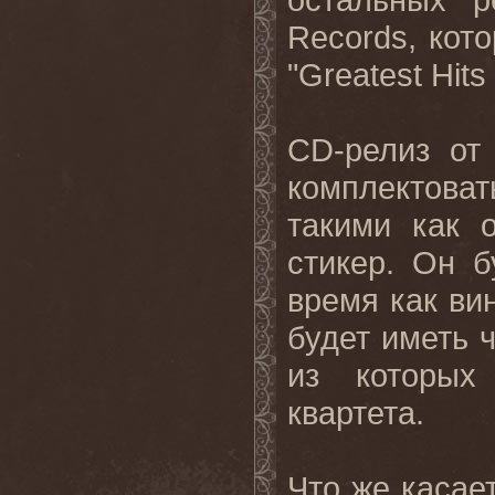
Records, кот
"Greatest Hit
CD-релиз от
комплектова
такими как 
стикер. Он б
время как ви
будет иметь 
из которых
квартета.
Что же касае