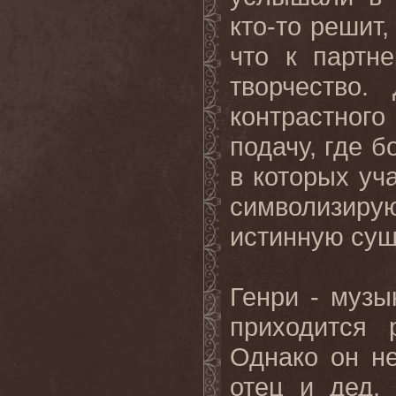
кто-то решит,
что к партн
творчество.
контрастного
подачу, где б
в которых уч
символизир
истинную сущ
Генри - музы
приходится 
Однако он не
отец и дед, 