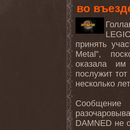
во въезд
Голл
LEGI
принять учас
Metal”, по
оказала им
послужит тот 
несколько лет
Сообщени
разочаровы
DAMNED не см