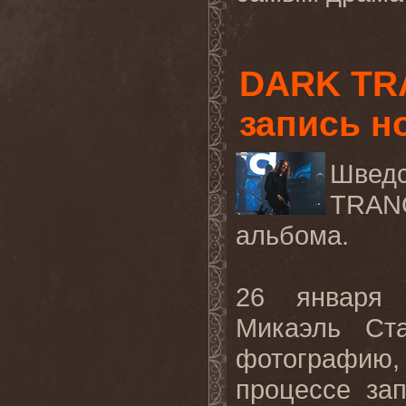
DARK TR
запись н
Шведс
TRAN
альбома.
26 января
Микаэль Ст
фотографию
процессе за