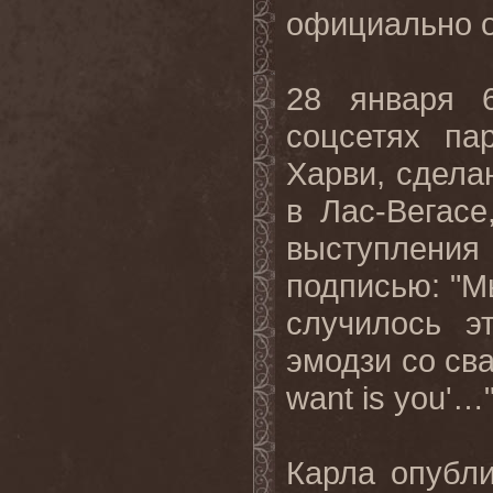
официально о
28 января 6
соцсетях па
Харви, сдела
в Лас-Вегасе
выступлени
подписью: "М
случилось э
эмодзи со св
want
is
you
'…
Карла опубл