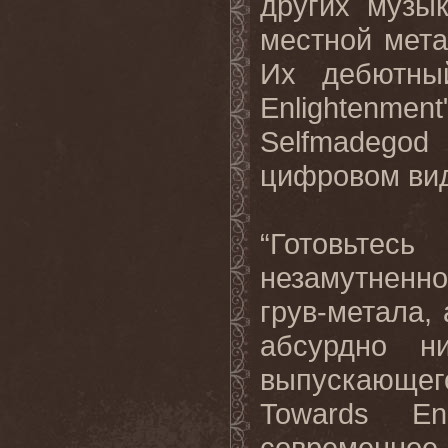
других музы
местной мет
Их дебютны
Enlightenme
Selfmadego
цифровом ви
“Готовьте
незамутненн
грув-метала,
абсурдно ни
выпускающе
Towards Enl
современное 