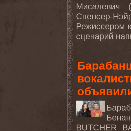
Мисалевич (
Спенсер-Нэ
Режиссером к
сценарий нап
Барабан
вокалис
объявили
Бараб
Бенан
BUTCHER B