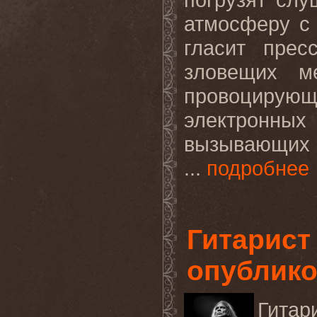
атмосферу с 
гласит прес
зловещих ме
провоцирующ
электронны
вызывающих 
...
подробнее
Гитарис
опублико
Гитар