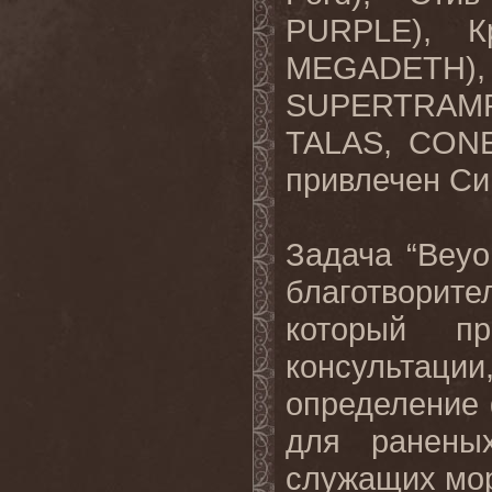
PURPLE), К
MEGADETH),
SUPERTRAMP)
TALAS, CONE
привлечен Си
Задача “Beyo
благотворит
который пр
консультац
определение 
для ранены
служащих мор