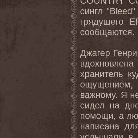
COUNTRY CO
сингл "Bleed
грядущего E
сообщаются.
Джагер Генри
вдохновлен
хранитель ку
ощущением, 
важному. Я н
сидел на дн
помощи, а лю
написана дл
услышали в 