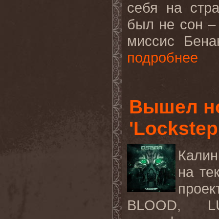
себя на стр
был не сон –
миссис Бена
подробнее
Вышел н
'Lockstep
Калин
на те
проек
BLOOD, LU