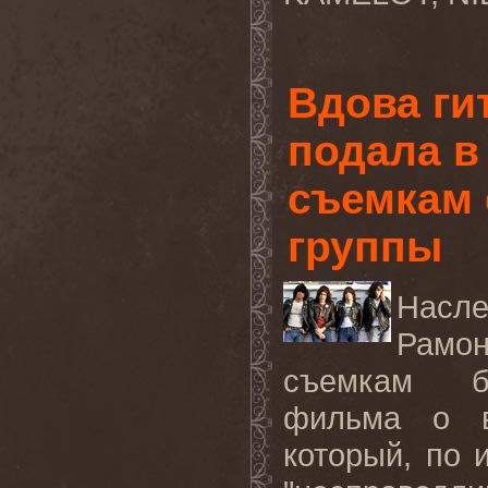
Вдова г
подала в
съемкам 
группы
Насле
Рамон
съемкам би
фильма о в
который, по 