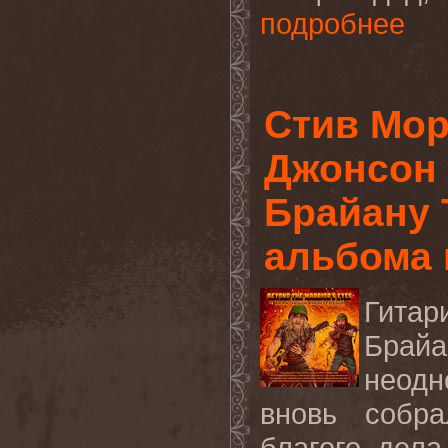
подробнее
Стив Мор
Джонсон 
Брайану 
альбома 
Гита
Брай
неодн
вновь собра
благого дела