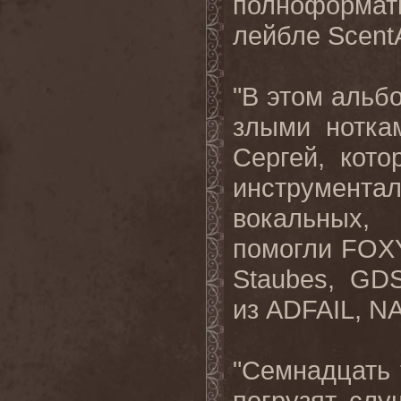
полноформатн
лейбле
ScentA
"В этом аль
злыми нотка
Сергей, кот
инструмента
вокальных
помогли
FOXY
Staubes, GD
из ADFAIL, N
"Семнадцать 
погрузят сл