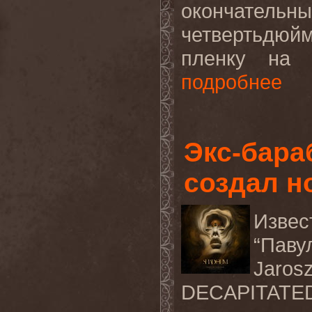
окончате
четвертьдюй
пленку на 
подробнее
Экс-бара
создал 
Извес
“Паву
Jaros
DECAPITATED