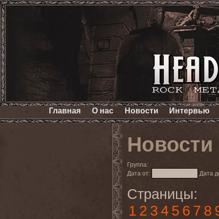
Главная
О нас
Новости
Интервью
Новости
Группа:
Дата от:
Дата д
Страницы:
1
2
3
4
5
6
7
8