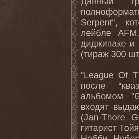
Данный т
полноформа
Serpent
“, ко
лейбле
AFM
диджипаке и
(тираж 300 шт.
"
League
Of
T
после “ква
альбомом "
входят выда
(
Jan
-
Thore
G
гитарист Тойя
Нобби Нобер