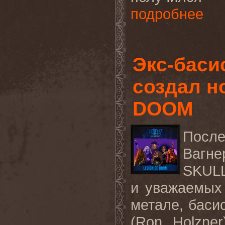
подробнее
Экс-баси
создал н
DOOM
Посл
Вагне
SKUL
и
уважаемых
метале
,
баси
(
Ron Holzner