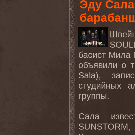
Эду Сала
барабан
Швей
SOUL
басист Мила 
объявили о 
Sala), зап
студийных а
группы.
Сала изве
SUNSTORM