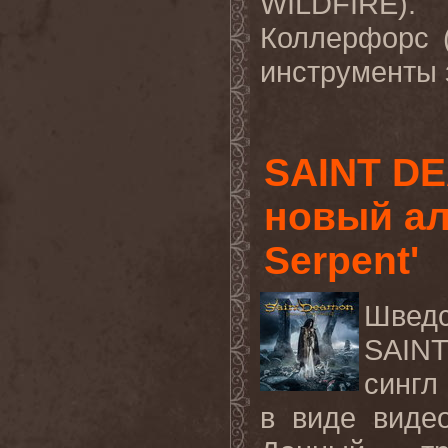
WILDFIRE
).
Коллерфорс 
инструменты 
SAINT D
новый ал
Serpent'
Шведс
SAINT
сингл 
в виде виде