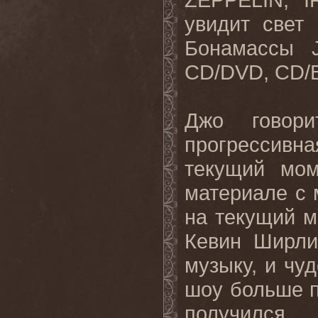
увидит свет
Бонамассы
CD
/
DVD
,
CD
/
Джо говор
прогрессив
текущий мом
материале с 
на текущий м
Кевин Ширли
музыку, и чу
шоу больше п
получился 