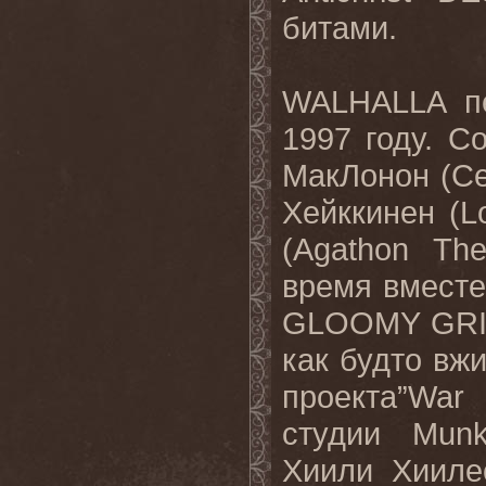
битами.
WALHALLA пе
1997 году. С
МакЛонон (Ce
Хейккинен (Lo
(Agathon Th
время вместе
GLOOMY GRIM
как будто вж
проекта”War
студии Munk
Хиили Хиилес