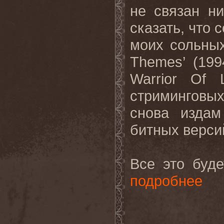
не связан н
сказать, что 
моих сольных
Themes
’ (199
Warrior
Of
стриминговы
снова издам
битных верси
Все
это
буде
подробнее