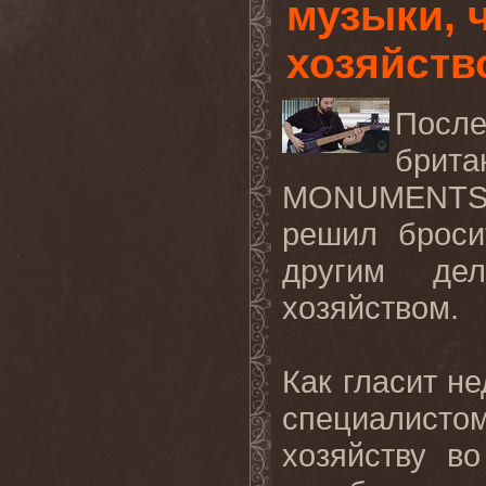
музыки, 
хозяйств
Посл
брита
MONUMENT
решил броси
другим дел
хозяйством.
Как гласит н
специалисто
хозяйству в