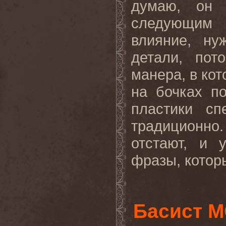
думаю, он 
следующим 
влияние, ну
детали, пот
манера, в кот
на бочках по
пластики сп
традиционно
отстают, и 
фразы, которы
Басист 