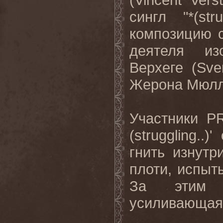
сингл
"*(stru
композицию 
деятеля из
Верхеге (
Sve
Жерона Мюлл
Участники
P
(
struggling
..)
гнить изнут
плоти, испыт
За этим с
усиливающая о