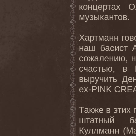
концертах
О
музыкантов
.
Хартманн гов
наш басист 
сожалению, н
счастью, в
выручить Ден
ex
-
PINK
CRE
Также в этих 
штатный 
Куллманн (
Ma