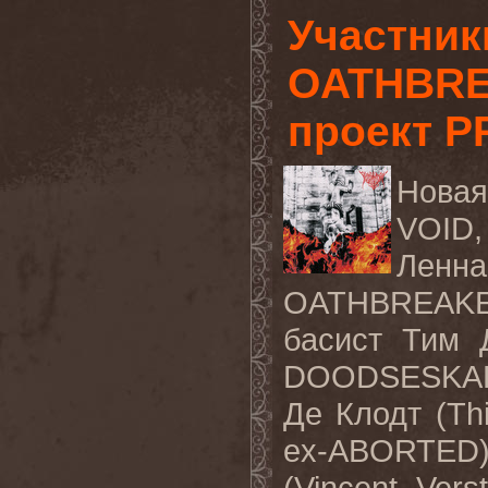
Участни
OATHBRE
проект 
Нова
VOID
Ленна
OATHBREAK
басист Тим 
DOODSESKADE
Де Клодт (
Th
ex-ABORTED
(
Vincent Vers