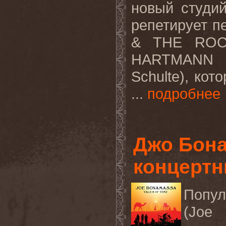
новый студи
репетирует п
&
THE
ROC
HARTMANN
Schulte
), кот
...
подробнее
Джо Бона
концертни
Попул
(
Joe