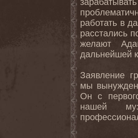
зарабатыв
проблематичн
работать в д
расстались п
желают Ада
дальнейшей к
Заявление г
мы вынужден
Он с первог
нашей му
профессионал