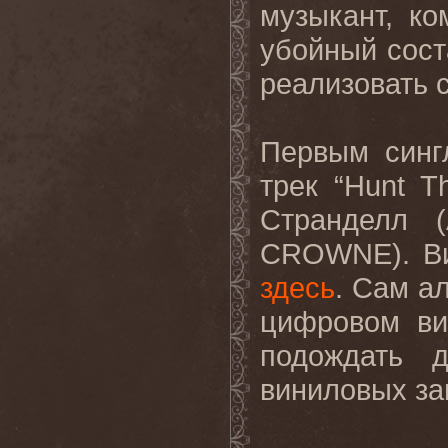
музыкант, к
убойный сост
реализовать 
Первым синг
трек “
Hunt
T
Странделл (
CROWNE
). 
здесь
.
Сам ал
цифровом ви
подождать 
виниловых за