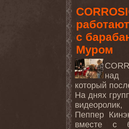
CORROSI
работают
с бараба
Муром
CORR
над 
который после
На днях груп
видеоролик,
Пеппер Кинэ
вместе с б