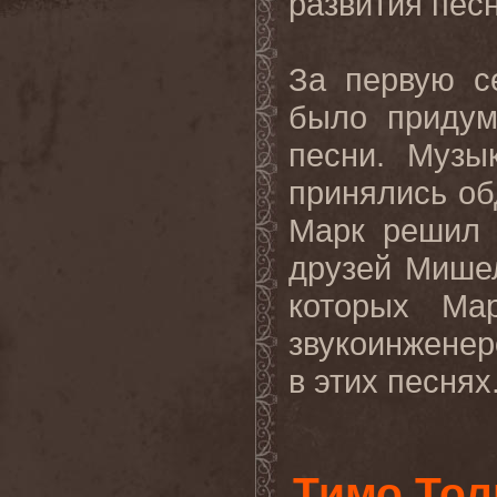
развития пес
За первую с
было придум
песни. Музы
принялись об
Марк решил 
друзей Мише
которых Ма
звукоинженер
в этих песнях.
Тимо Тол