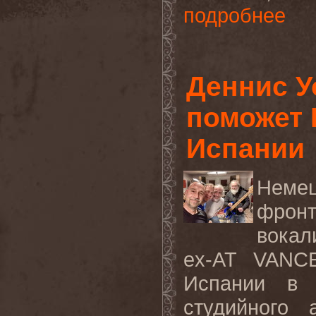
подробнее
Деннис У
поможет 
Испании
Нем
фронт
вокал
ex
-
AT
VANC
Испании в 
студийного 