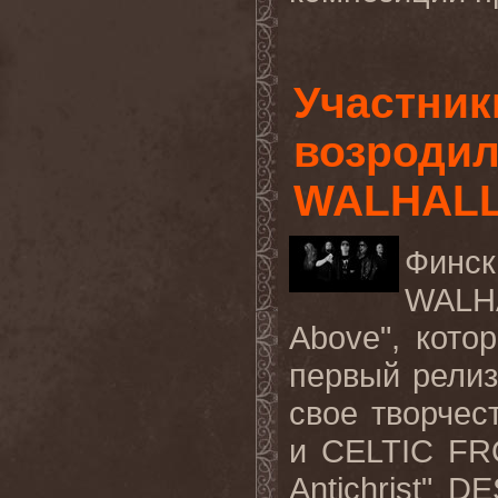
Участни
возродил
WALHAL
Финс
WALHA
Above", кот
первый релиз
свое творче
и CELTIC FR
Antichrist" 