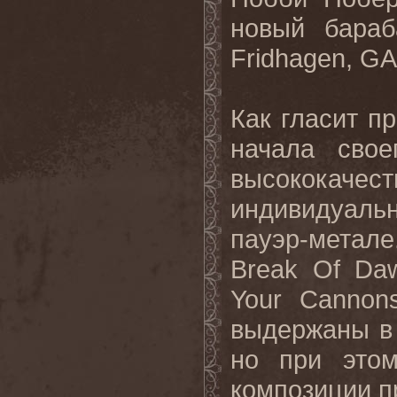
новый бараб
Fridhagen
,
GA
Как гласит п
начала свое
высокок
индивидуаль
пауэр-метале
Break
Of
Da
Your
Cannon
выдержаны в
но при этом
композиции п