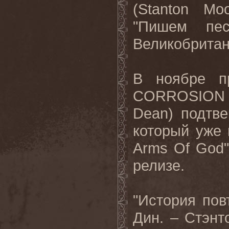
(
Stanton
Moo
"
Пишем
пе
Великобрита
В ноябре п
CORROSION
Dean
) подтв
который уже 
Arms
Of
God
релизе.
"История пов
Дин. – Стэнт