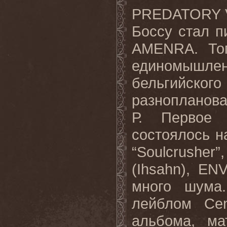
PREDATORY
Боссу стал п
AMENRA
. То
единомышл
бельгийского
разнопланов
Р. Первое
состоялось н
“
Soulcrusher
”
(
Ihsahn
),
ENV
много шума
лейблом
Cen
альбома, ма