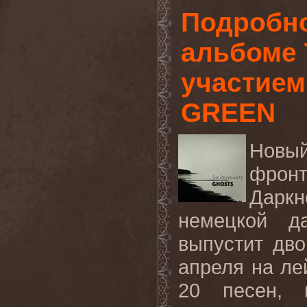
Подробно
альбоме
участием
GREEN
Новы
фрон
Даркн
немецкой
д
выпустит дв
апреля на л
20 песен, 