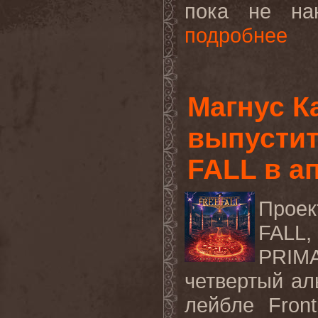
пока не нан
подробнее
Магнус К
выпустит
FALL в а
Проек
FALL
PRIM
четвертый а
лейбле
Front