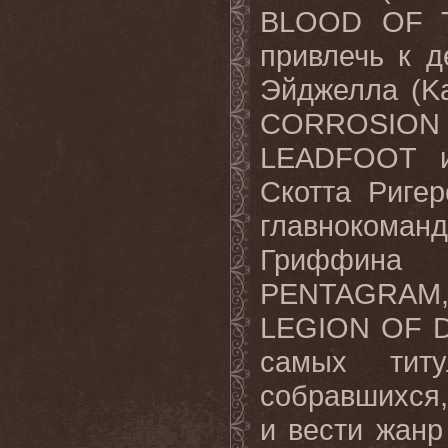
BLOOD OF 
привлечь
к
д
Эйджелла
(Ka
CORROSIO
LEADFOOT
Скотта
Ригер
главнокоман
Гриффина
(V
PENTAGRAM,
LEGION
OF
самых титу
собравшихся,
и вести жанр 