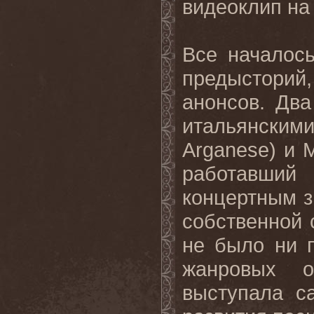
видеоклип на
Все началос
предысторий
анонсов. Два
итальянскими
Arganese) и М
работавши
концертным з
собственной 
не было ни п
жанровых о
выступала с