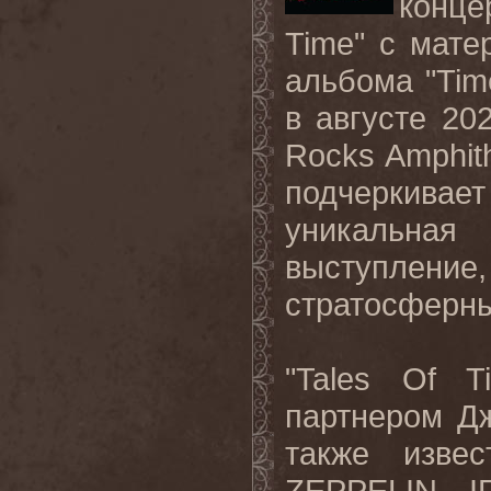
конц
Time
" с мате
альбома "
Tim
в
августе
20
Rocks Amphit
подчеркивает
уникальная
выступление,
стратосферны
"
Tales
Of
T
партнером Д
также изве
ZEPPELIN
,
I