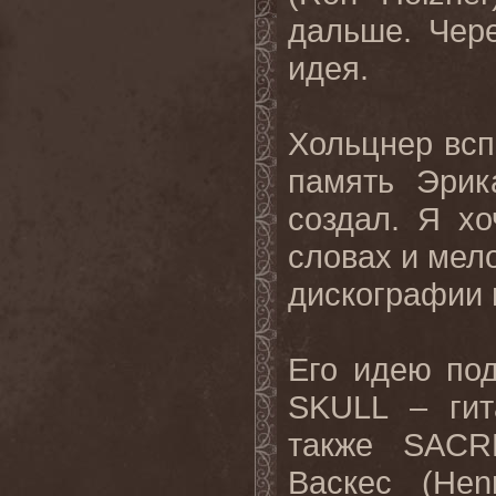
дальше. Чер
идея
.
Хольцнер всп
память Эрик
создал. Я хо
словах и мело
дискографии 
Его
идею
по
SKULL –
ги
также
SAC
Васкес
(Hen