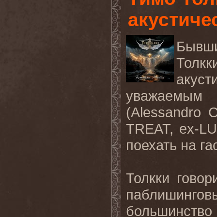
акустиче
Бывш
Толкк
акуст
уважаемым
(Alessandro C
TREAT, ex-L
поехать на га
Толкки говор
паблишинго
большинство