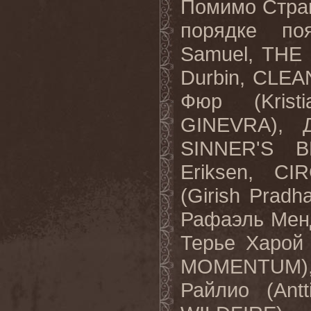
Помимо Стран
порядке по
Samuel
,
THE
Durbin
,
CLEA
Фюр (
Krist
GINEVRA
), 
SINNER
'
S
B
Eriksen
,
CI
(
Girish
Pradh
Рафаэль Мен
Терье Харой 
MOMENTUM
Райлио (
Antt