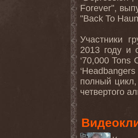
Forever
", вып
"
Back
To
Haun
Участники г
2013 году и
‘70,000
Tons
‘
Headbangers
полный цикл,
четвертого ал
Видеокли