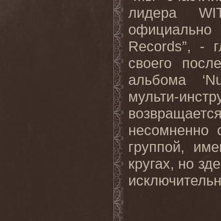
лидера
WI
официальн
Records
”, - 
своего посл
альбома ‘
Nu
мульти-инс
возвращается
несомненно 
группой, им
кругах, но зд
исключительно