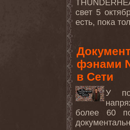
THUNDERHEAD)
свет 5 октяб
есть, пока тол
Докумен
фэнами N
в Сети
У по
напря
более 60 п
документальн