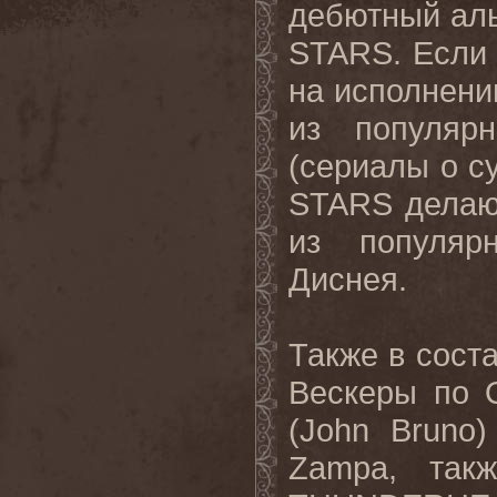
дебютный аль
STARS. Если
на исполнени
из популяр
(сериалы о су
STARS делают
из популяр
Диснея.
Также в соста
Вескеры по 
(John Bruno
Zampa, та