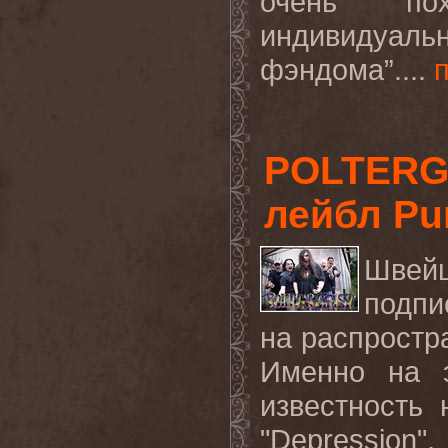
очень по
индивидуал
фэндома
”.
...
POLTERG
лейбл Pur
Швей
подпи
на распростр
Именно на э
известность
"
Depression
",