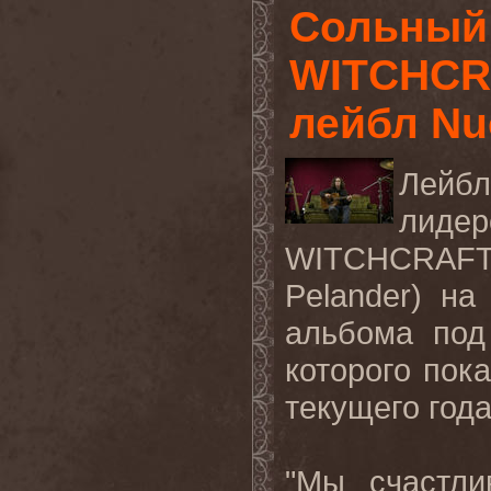
Сольный 
WITCHCR
лейбл Nuc
Лейбл
лиде
WITCHCRAFT
Pelander) на
альбома по
которого пока
текущего года
"Мы счастли