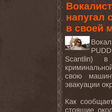
Вокалис
напугал 
в своей 
Вокал
PUDD
Scantlin
) в 
криминальной
свою машин
эвакуации ок
Как сообщае
стоящие око