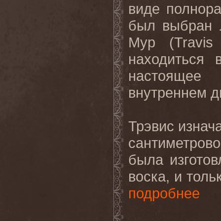
виде полнора
был выбран 
Мур (Travis
находиться 
настоящее
внутреннем д
Трэвис изнач
сантиметров
была изготов
воска, и толь
подробнее