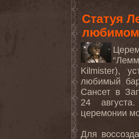
Статуя Л
любимом
Цере
“Лем
Kilmister
), у
любимый бар
Сансет в За
24 августа
церемонии мо
Для воссозд