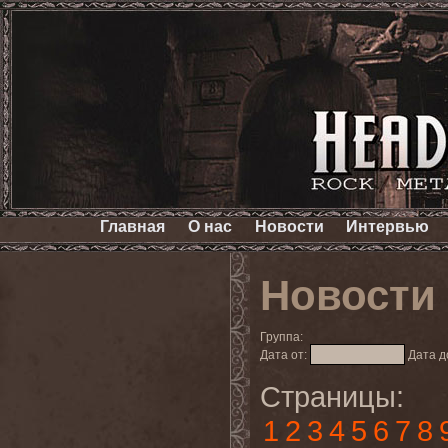
Главная
О нас
Новости
Интервью
Новости
Группа:
Дата от:
Дата д
Страницы:
1
2
3
4
5
6
7
8