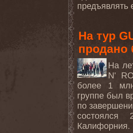
предъявлять 
На тур G
продано 
На
л
е
N' RO
более
1
мл
группе
был
в
по завершени
состоялся 
Калифорния.