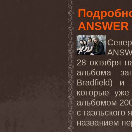
Подробно
ANSWER '
Севе
ANSW
28 октября 
альбома за
Bradfield) и
которые уж
альбомом 2006
с гаэльского 
названием пе