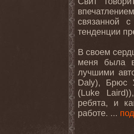
Свит говори
впечатление
связанной с
тенденции пре
В своем сердц
меня была в
лучшими авт
Daly
), Брюс 
(
Luke
Laird
)
ребята, и к
работе. ...
по