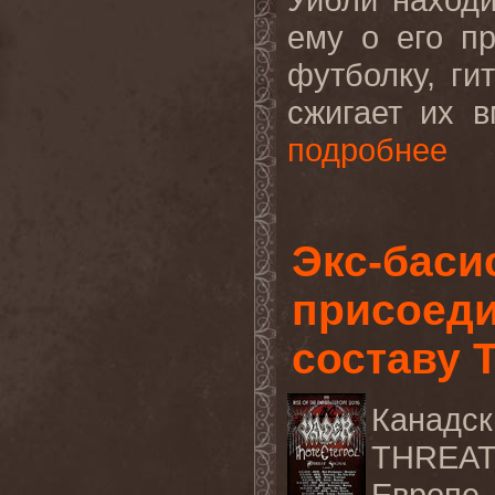
ему о его п
футболку, ги
сжигает их в
подробнее
Экс-баси
присоеди
составу 
Канадс
THREA
Европе