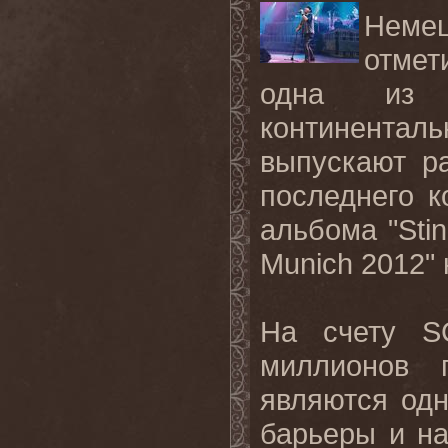
Неме
отмет
одна из 
континенталь
выпускают р
последнего к
альбома "
Sti
Munich
2012" 
На счету S
миллионов 
являются одн
барьеры и на