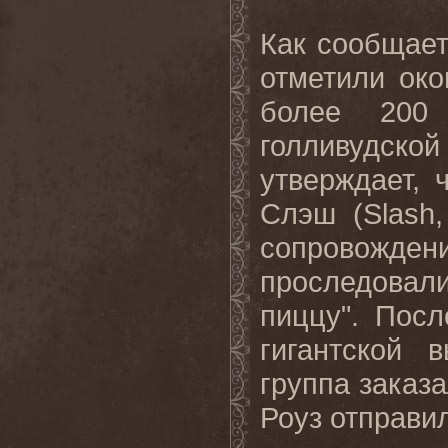
Как сообщае
отметили око
более 200 
голливудско
утверждает, 
Слэш (
Slash
сопровожд
проследова
пиццу". Посл
гигантской
в
группа заказа
Роуз отправил