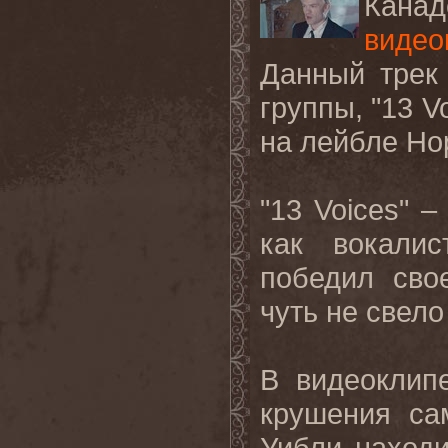
Канад
видео
Данный трек
группы, "13 V
на лейбле Ho
"13 Voices" 
как вокали
победил сво
чуть не свело
В видеоклип
крушения са
Уибли наход