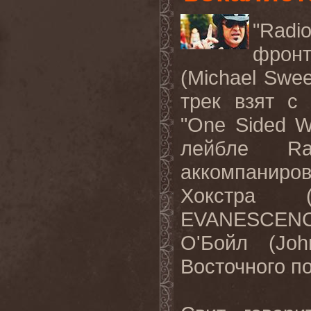
"
Radi
фро
(
Michael
Swee
трек взят с
"
One
Sided
W
лейбле R
аккомпаниро
Хокстра (
EVANESCENCE 
О'Бойл (Joh
Восточного п