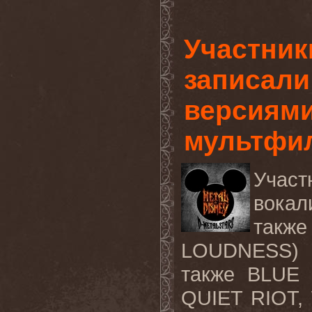
Участник
записали
версиями
мультфи
Учас
вокал
такж
LOUDNESS) и
также BLUE
QUIET RIOT,