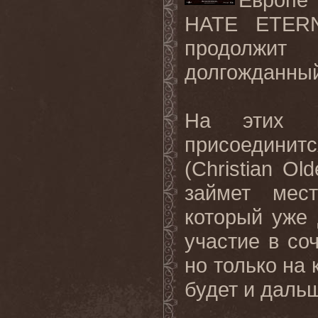
HATE
ETER
продолжит 
долгожданный
На этих 
присоединит
(
Christian
Old
займет мес
который уже 
участие в со
но только на 
будет и дальш