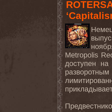
ROTERSA
‘Capitali
Немец
выпус
нояб
Metropolis
Re
доступен на
разворотн
лимитирован
прикладывает
Предвестник