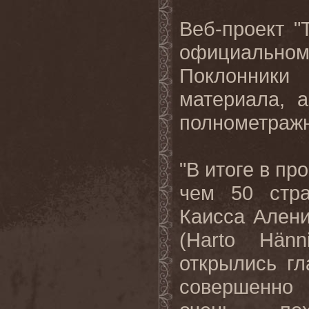
Веб-проект "
официальном
Поклонники
материала, 
полнометраж
"В итоге в пр
чем 50 стра
Каисса Алени
(
Harto
H
ä
nn
открылись гл
совершенно