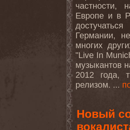
частности, 
Европе и в 
достучатьс
Германии, н
многих други
"
Live
In
Munic
музыкантов н
2012 года, 
релизом. ...
п
Новый с
вокалист