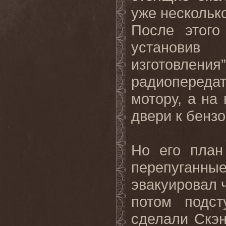
уже нескольк
После этого
установив
изготовле
радиоперед
мотору, а на
двери к бензо
Но его план
перепуганны
эвакуировал 
потом подст
сделали Скэн