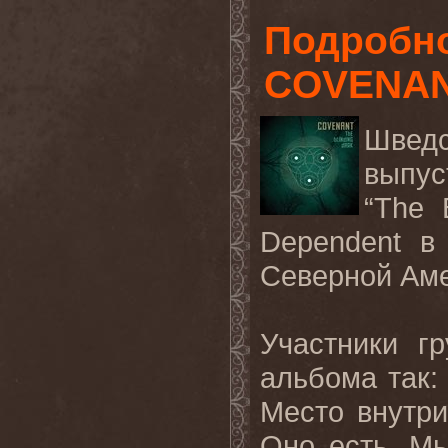
Подробно
COVENA
Швед
выпус
“
The
Dependent в
Северной Аме
Участники г
альбома так: 
Место
внутр
Оно
есть
.
М