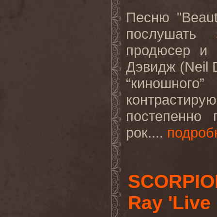
Песню
"Beaut
послушать
продюсер и
Дэвидж (
Neil
“киношного”
контрастиру
постепенно 
рок....
подроб
SCORPION
Ray 'Live