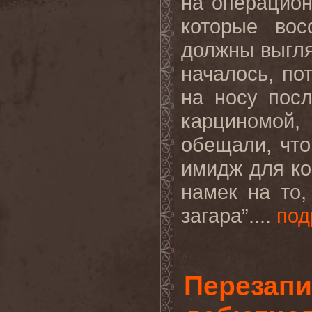
на операцион
которые во
должны выгляд
началось, п
на носу пос
карциномой
обещали, что
имидж для ко
намек на то,
загара”....
под
Перезапи