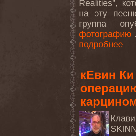
Realities
”, к
на эту пес
группа опу
фотографию
подробнее
кЕвин Ки
операци
карцино
Клави
SKIN