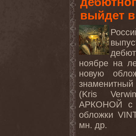
дебютно
выйдет в
Росс
выпус
дебю
ноябре на л
новую обло
знаменитный 
(Kris Verw
АРКОНОЙ с 
обложки VI
мн. др.