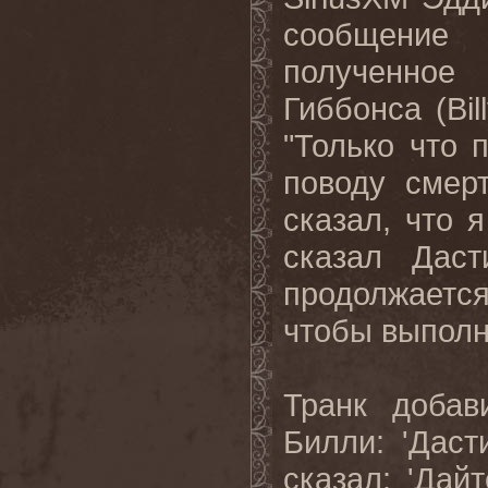
сообщение 
полученно
Гиббонса (Bil
"Только что
поводу смер
сказал, что 
сказал Дас
продолжается!
чтобы выполн
Транк добав
Билли: 'Даст
сказал: 'Дай