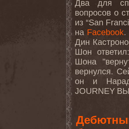
Два для сп
вопросов о с
из “
San
Franc
на
Facebook
.
Дин Кастроно
Шон
ответил
Шона "верну
вернулся. Се
он
и
Нара
JOURNEY
В
Дебютны