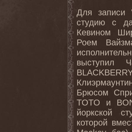
Для записи 
студию с д
Кевином Ши
Роем Вайзм
исполнитель
выступил 
BLACKBERR
Клиэрмаунтин
Брюсом Спр
TOTO
и
BO
йоркской с
которой вмес