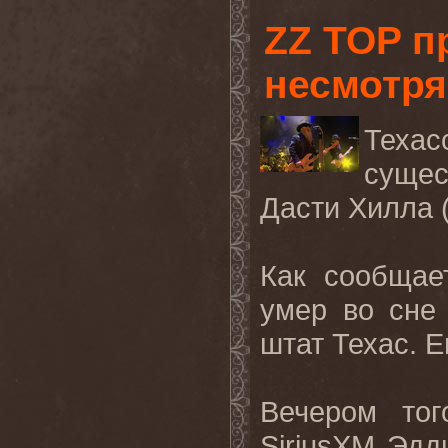
ZZ TOP п
несмотря
Техас
сущес
Дасти Хилла (D
Как сообщае
умер во сне
штат Техас. Е
Вечером то
SiriusXM Эдд