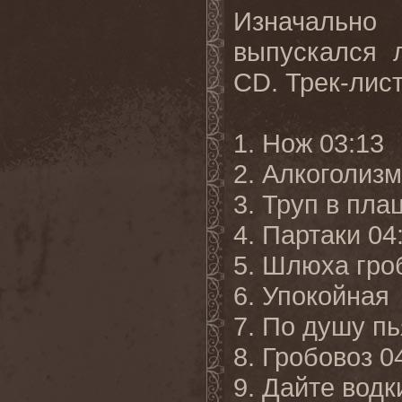
Изначально
выпускался 
CD. Трек-лис
1. Нож 03:13
2. Алкоголизм
3. Труп в пла
4. Партаки 04
5. Шлюха гро
6. Упокойная
7. По душу пь
8. Гробовоз 0
9. Дайте водк