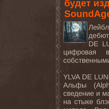
будет из
SoundAg
Лейб
дебют
DE LU
цифровая 
собственными
YLVA DE LUNE
Альфы (Alph
сведение и м
на стыке блэ