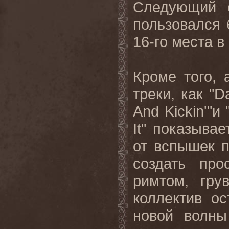
Следующий 
пользовался
16-го места в
Кроме того,
треки, как "
D
And
Kickin
'"и 
It"
показывае
от
вспышек
создать
про
римтом
,
гру
коллектив о
новой волны