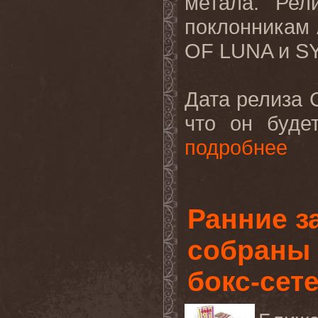
метала. Рел
поклонникам
OF LUNA и S
Дата релиза 
что он буде
подробнее
Ранние з
собраны 
бокс-сет