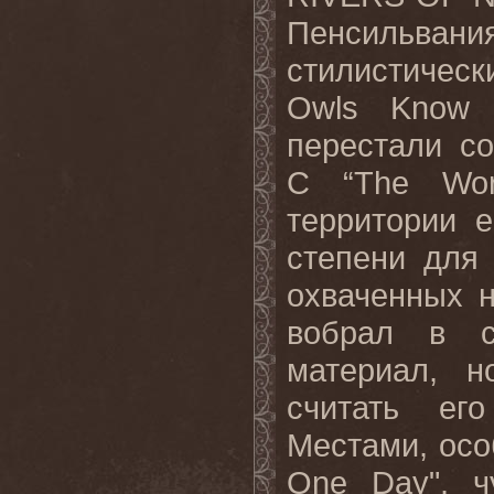
Пенсильвани
стилистическ
Owls Know
перестали
со
С
“The W
территории
степени
для
охваченных
вобрал
в
материал
,
н
считать
его
Местами, осо
One
Day
", 