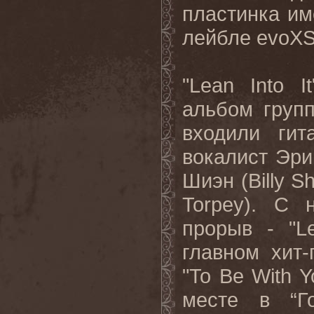
пластинка им
лейбле
evoX
"Lean Into 
альбом
груп
входили
гит
вокалист
Эри
Шиэн
(Billy 
Torpey).
С н
прорыв - "
L
главном хит-
"
To
Be
With
Y
месте в “Г