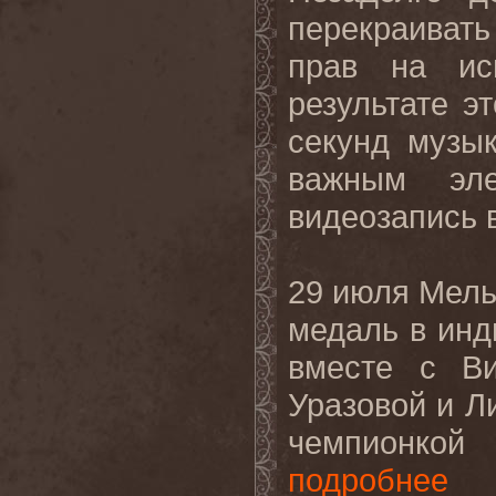
перекраиват
прав на ис
результате э
секунд музы
важным эле
видеозапись
29 июля Мель
медаль в инд
вместе с Ви
Уразовой и Л
чемпионкой
подробнее