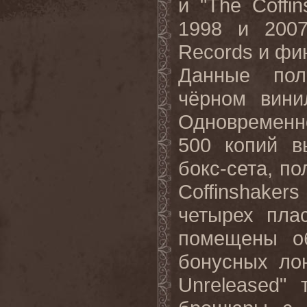
и "The Coffi
1998 и 2007
Records и фи
Данные пол
чёрном вини
Одновременн
500 копий в
бокс-сета, по
Coffinshaker
четырех пла
помещены о
бонусных лон
Unreleased"