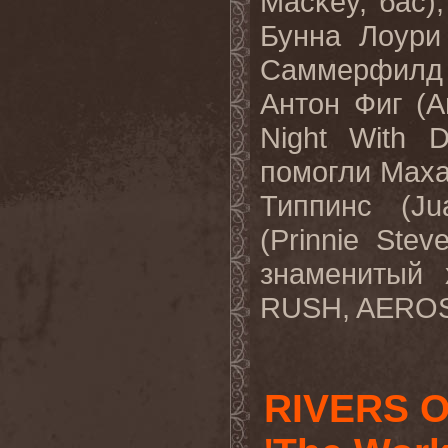
Mackey
, бас)
Бунна Лоури
Саммерфилд
Антон Фиг (
A
Night
With
D
помогли Маха
Типпинс (
Ju
(
Prinnie
Stev
знаменитый
RUSH
,
AERO
RIVERS O