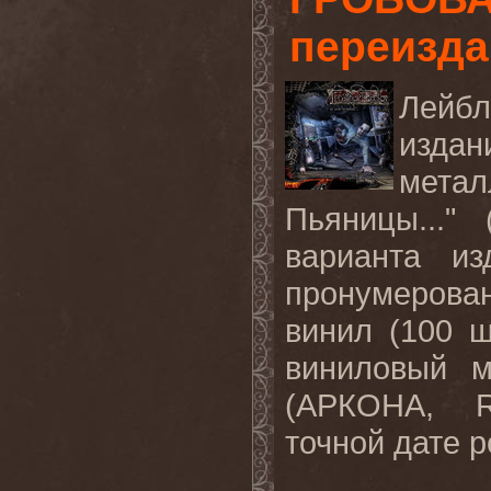
переизда
Лейб
издан
мета
Пьяницы..."
варианта из
пронумеров
винил (100 
виниловый м
(АРКОНА, 
точной дате р