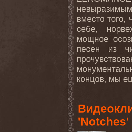
невыразимым
вместо того, 
себе, норве
мощное осоз
песен из ч
прочувств
монументаль
концов
,
мы
е
Видеокл
'Notches'