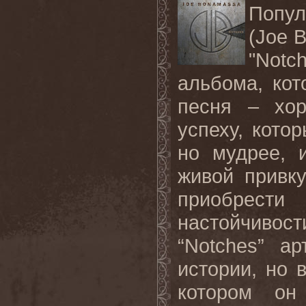
Попу
(Joe 
"Not
альбома, кот
песня – хор
успеху, кото
но мудрее, 
живой привку
приобрести
настойчивост
“
Notches
” ар
истории, но 
котором он