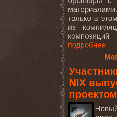
брошюры с 
материалам
только в это
из компиля
композиций
подробнее
Маг
Участни
NIX выпу
проекто
Новы