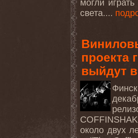
могли играт
света....
подр
Виниловы
проекта 
выйдут в
Финс
декаб
рел
COFFINSHAKE
около двух л