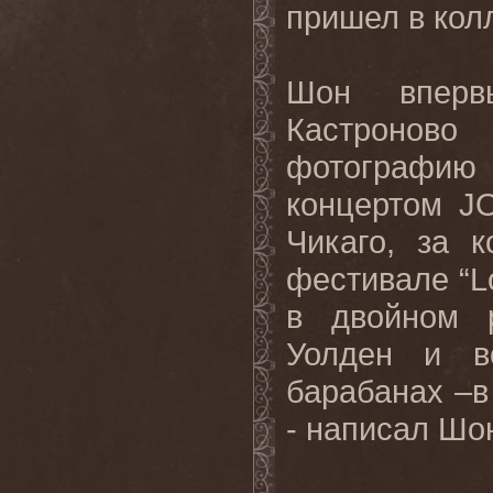
пришел
в
кол
Шон вперв
Кастроново
фотографию
концертом
J
Чикаго, за 
фестивале “
L
в двойном 
Уолден и в
барабанах –в 
- написал Шо