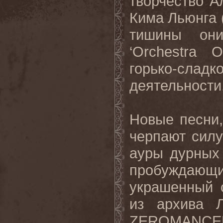
творчество А
Кима Льюнга 
тишины они
‘
Orchestra
O
горько-сладк
деятельности
Новые песни,
черпают сил
ауры дурных 
пробуждающ
украшенный 
из архива 
ZEROMANCE