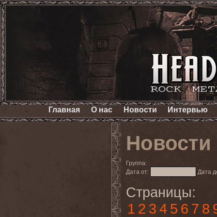
Главная
О нас
Новости
Интервью
Новости
Группа:
Дата от:
Дата д
Страницы:
1
2
3
4
5
6
7
8