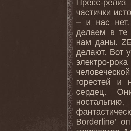
Пресс
-
релиз
частички
ист
– и нас нет
делаем в те
нам даны.
Z
делают. Вот 
электро-рока
человеческ
горестей и 
сердец. О
ностальгию
фантастическ
Borderline
’ о