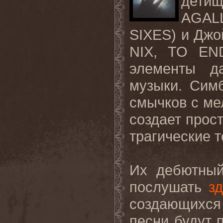
дети
AGAL
SIXES)
и
Джо
NIX, TO EN
элементы да
музыки. Симб
смычков с м
создает прос
трагические 
Их дебютный
послушать
з
создающихся
песни будут