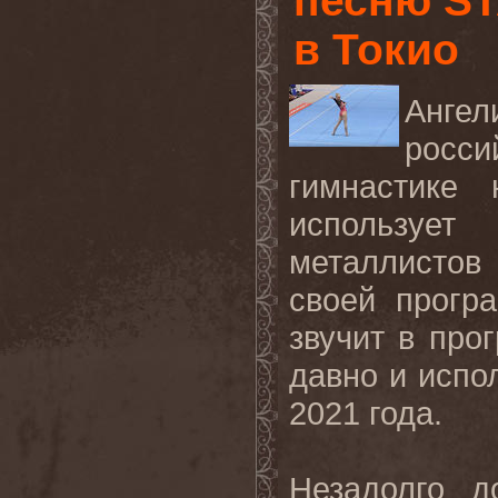
песню S
в Токио
Анге
росси
гимнастике
использует
металлисто
своей прогр
звучит в про
давно и испо
2021 года.
Незадолго 