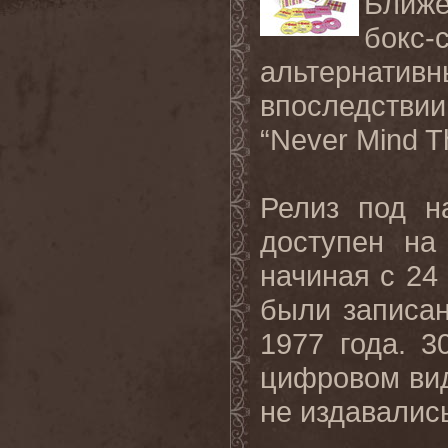
Ближе
бокс-
альтернати
впоследстви
“Never Mind Th
Релиз под на
доступен на
начиная с 24
были записан
1977 года. 3
цифровом вид
не издавалис