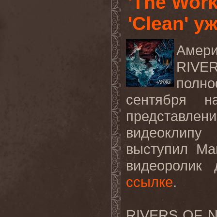
'The Wor
'Clean' у
Амери
RIVE
полн
сентября 
представлен
видеоклипу
выступил Ма
видеоролик
ссылке
.
RIVERS OF N