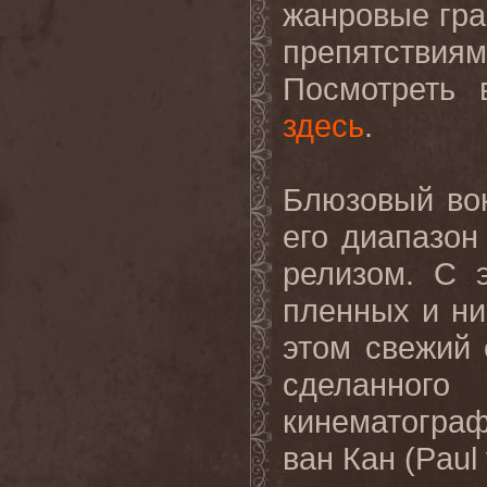
жанровые гра
препятств
Посмотреть
здесь
.
Блюзовый
во
его
диапазон
релизом
.
С 
пленных и ни
этом свежий 
сделанно
кинематогра
ван Кан (
Paul