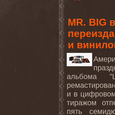
MR. BIG 
переиздан
и винило
Амери
праз
альбома "
ремастирован
и в цифровом
тиражом отп
пять семид