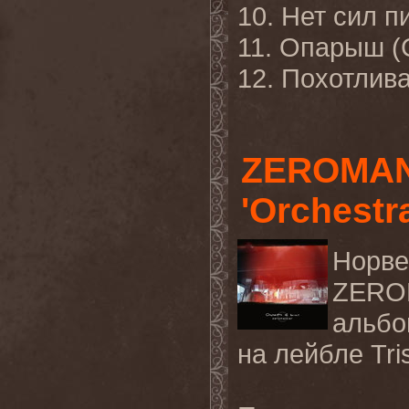
10. Нет сил п
11. Опарыш (
12. Похотлива
ZEROMAN
'Orchestr
Норве
ZER
альб
на
лейбле
Tri