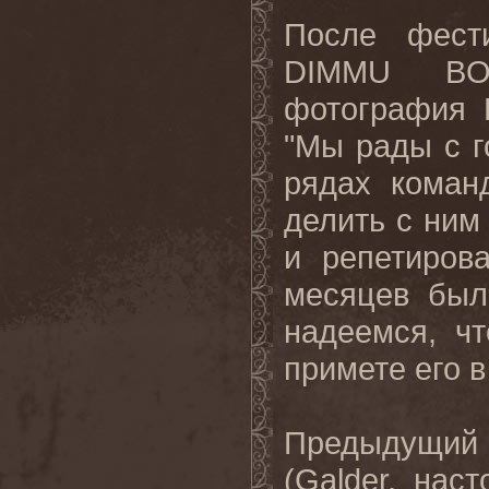
После фест
DIMMU BO
фотография 
"Мы рады с г
рядах коман
делить с ним
и репетиров
месяцев был
надеемся, ч
примете его в
Предыдущий
(Galder, на