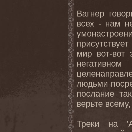
Вагнер говор
всех - нам н
умонастрое
присутствуе
мир вот-вот 
негативн
целенаправл
людьми посре
послание та
верьте всему,
Треки на '