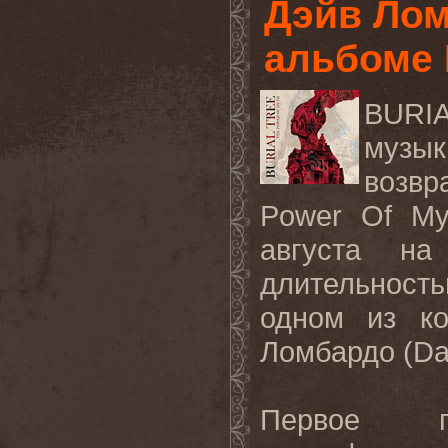
Дэйв Лом
альбоме
BURIA
музык
возв
Power Of My
августа на
длительностью
одном из ко
Ломбардо (Da
Первое п