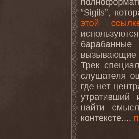
полноформа
“Sigils”, ко
этой ссылк
используются
барабанные 
вызывающие 
Трек специал
слушателя о
где нет центр
утративший 
найти смыс
контексте....
п