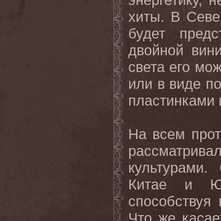
хиты. В Севе
будет пред
двойной вин
света его мо
или в виде п
пластинками 
На всем про
рассматри
культурами
Китае и Юг
способствуя
Что же касае