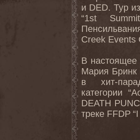
и DED. Тур из
“1st Summi
Пенсильвания
Creek Events 
В настоящее
Мария Бринк (
в хит-пара
категории “
DEATH PUNCH
треке FFDP “I 