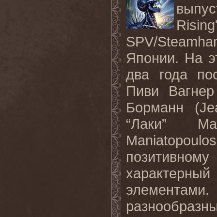
выпу
Risi
SPV/Steamha
Японии. На э
два года посл
Пиви Вагнер
Борманн (Je
“Лаки” Ман
Maniatopoulo
позитивном
характерн
элементами
разнообразны