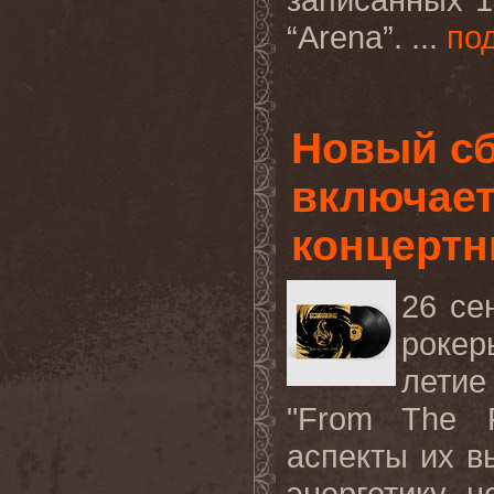
“Arena”. ...
по
Новый с
включает
концертн
26 се
роке
лети
"From The F
аспекты их 
энергетику, 