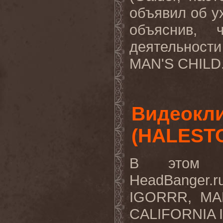
объявил об у
объяснив, 
деятельнос
MAN'S CHILD.
Видеокли
(HALESTO
В этом в
HeadBanger.
IGORRR, MA
CALIFORNIA I