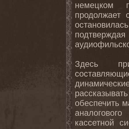
немецком г
продолжает 
остановила
подтверждая
аудиофильско
Здесь при
составляющи
динамичес
рассказывать
обеспечить м
аналоговог
кассетной с