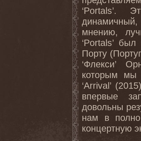
‘Portals’.
динамичный,
мнению, лу
‘Portals’ бы
Порту (Португ
‘Флекси’ Ор
которым мы 
‘Arrival’ (20
впервые за
довольны резу
нам в полно
концертную эн