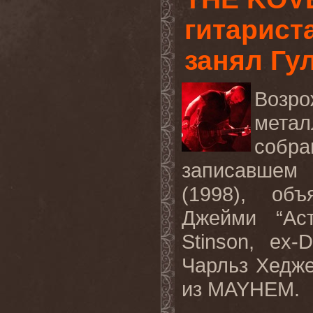
гитариста
занял Гу
Возро
мета
собра
записавшем 
(1998), об
Джейми “Аст
Stinson, ex
Чарльз Хеджер
из MAYHEM.