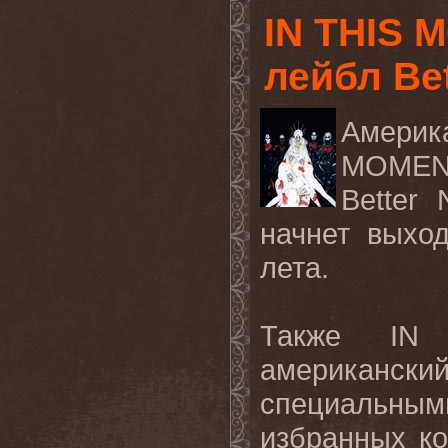
IN THIS 
лейбл Bet
Америк
MOMENT
Better
начнет выхо
лета.
Также IN
американск
специальным
избранных к