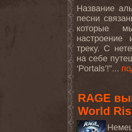
Название аль
песни связа
которые мы
настроение
треку. С нет
на себе путе
‘Portals’!”...
по
RAGE вып
World Ris
Неме