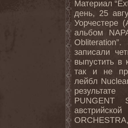
Материал “Ext
день, 25 авг
Уорчестере (
альбом NAP
Obliteratio
записали че
выпустить в 
так и не пр
лейбл Nuclear
результате
PUNGENT S
австрийско
ORCHESTRA, 