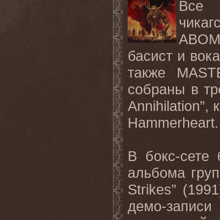
Все 
чика
ABOMI
басист и вок
также MAST
собраны в тр
Annihilation”
Hammerheart.
В бокс-сете
альбома групп
Strikes” (199
демо-запис