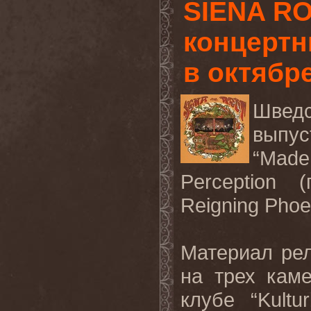
SIENA RO
концертн
в октябр
Шведс
выпу
“Made
Perception 
Reigning Phoe
Материал рел
на трех кам
клубе “Kultu