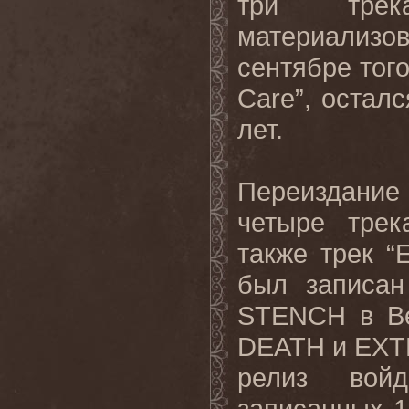
три тре
материализ
сентябре того
Care”, остал
лет.
Переиздание
четыре трек
также трек “E
был записа
STENCH в Ве
DEATH и EXT
релиз войд
записанных 1