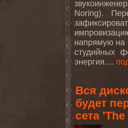
звукоинжен
Noring). Пе
зафиксир
импровизаци
напрямую на 
студийных ф
энергия....
по
Вся дис
будет пе
сета 'The