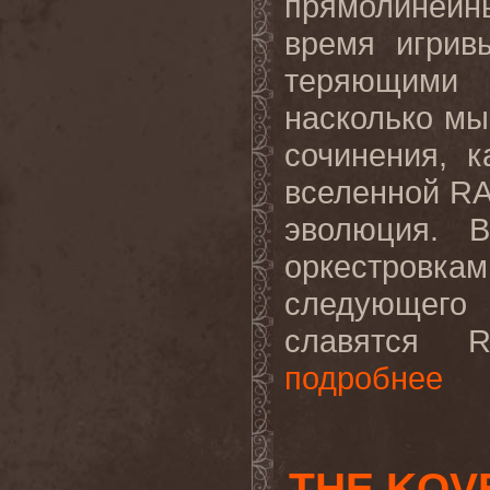
прямолиней
время игрив
теряющими 
насколько мы
сочинения, 
вселенной RA
эволюция. 
оркестров
следующего 
славятся R
подробнее
THE KOV