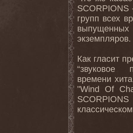
SCORPIONS -
групп всех в
выпущенных 
экземпляров.
Как гласит пре
“звуковое 
времени хитам
"Wind Of Ch
SCORPION
классическому