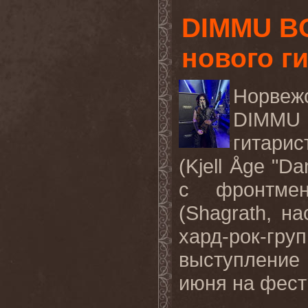
DIMMU B
нового г
Норве
DIMMU 
гитари
(Kjell Åge "D
с фронтме
(Shagrath, н
хард-рок-гр
выступлени
июня на фест