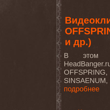
Видеокли
OFFSPRI
и др.)
В этом в
HeadBange
OFFSPRING,
SINSAENUM
подробнее