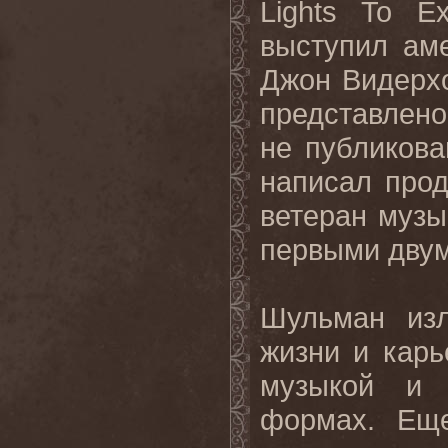
Lights To E
выступил ам
Джон Видерхор
представлено
не публиков
написал прод
ветеран музы
первыми дву
Шульман изл
жизни и карь
музыкой и 
формах. Еще