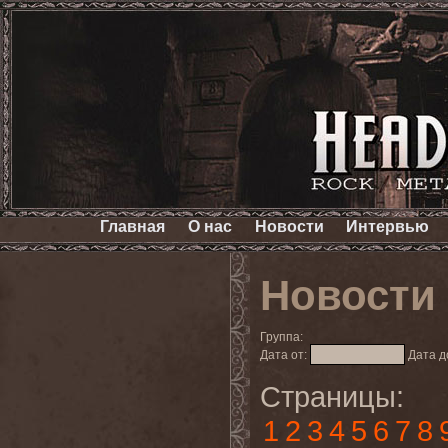
Главная
О нас
Новости
Интервью
Новости
Группа:
Дата от:
Дата д
Страницы:
1
2
3
4
5
6
7
8