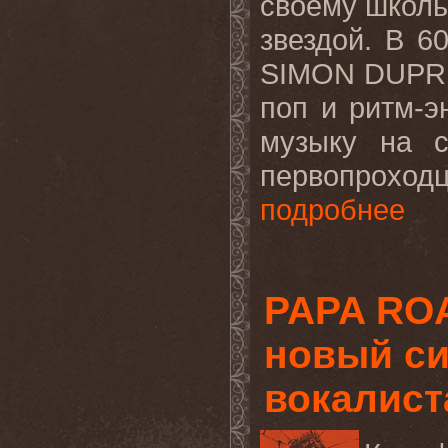
своему школь
звездой. В 6
SIMON DUPRE
поп и ритм-э
музыку на 
первопроход
подробнее
PAPA RO
новый си
вокалист