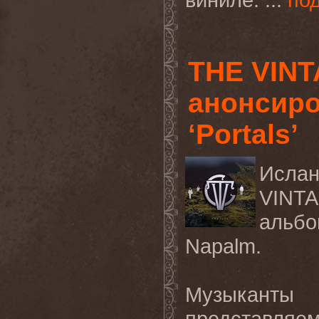
THE VIN
анонсир
‘Portals’
Исла
VINT
альбо
Napalm.
Музыканты
представля