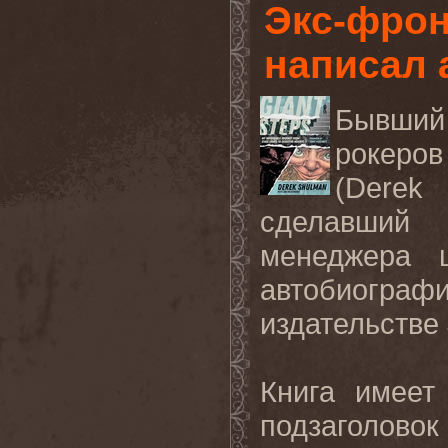
Экс-фро
написал
Бывший
рокеро
(Derek
сделавший 
менеджера ц
автобиогра
издательстве
Книга имеет
подзаголовок