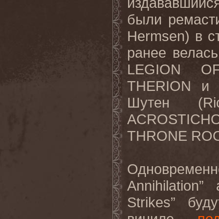
издававшийс
были ремаст
Hermsen) в ст
ранее велас
LEGION O
THERION и д
Шутен (Ri
ACROSTICHO
THRONE ROO
Одновреме
Annihilation
Strikes” бу
виниле. ...
по