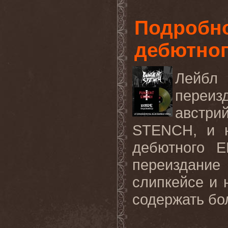
Подробно
дебютно
Лейб
переи
австри
STENCH, и н
дебютного E
переиздание
слипкейсе и 
содержать бо