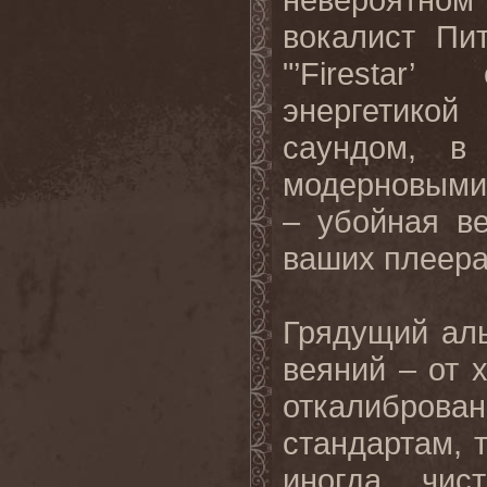
вокалист Пи
"’
Firestar
’ о
энергетикой 
саундом, в
модерновыми
–
убойная
в
ваших
плеер
Грядущий ал
веяний – от 
откалибро
стандартам,
иногда чис