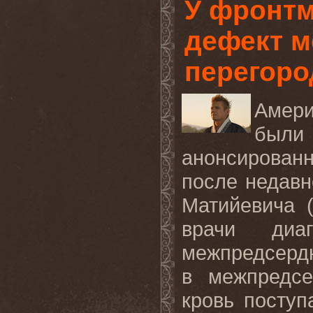
У фронт
дефект 
перегоро
Амери
были
анонсирован
после недав
Матийевича 
врачи диа
межпредсерд
в межпредсе
кровь поступ