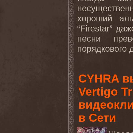
несуществе
хороший ал
“
Firestar
” даж
песни прев
порядкового д
CYHRA вы
Vertigo Tr
видеоклип
в Сети