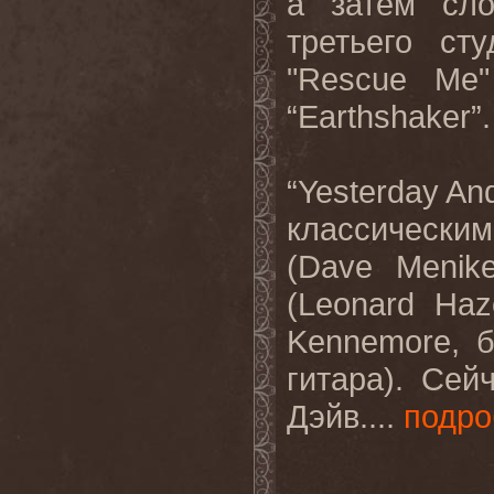
а затем сло
третьего ст
"Rescue M
“Earthshaker”.
“Yesterday An
классическим
(Dave Menike
(Leonard Ha
Kennemore,
б
гитара
).
Сейч
Дэйв
.
...
подро