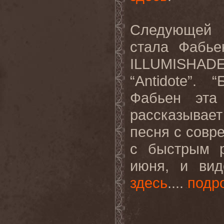
Следующей 
стала Фабье
ILLUMISHAD
“Antidote”.
“
Фабьен эта
рассказывае
песня с совр
с быстрым р
июня, и вид
здесь
....
подр