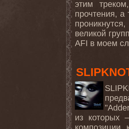
этим треком
прочтения, а 
проникнутся
великой груп
AFI
в моем сл
SLIPKNOT
SLIP
предв
"
Adder
из которых 
композиции, 