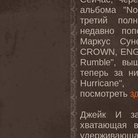
альбома "
No
третий пол
недавно поп
Маркус Сун
CROWN
,
EN
Rumble
", вы
теперь за н
Hurricane
", 
посмотреть
з
Джейк И за
хватающая в
удерживаю