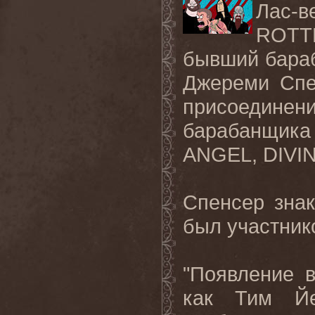
Лас
-
в
ROTT
бывший
бара
Джереми
Спе
присоедине
барабанщика
ANGEL, DIVI
Спенсер знак
был участни
"Появление в
как Тим Йе