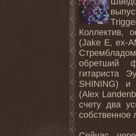
Шведс
выпус
Trigge
Коллектив, 
(
Jake
E
,
ex
-
A
Стрембладом
обретший ф
гитариста Э
SHINING
) и 
(
Alex
Landenb
счету два у
собственное 
Сейчас, чер