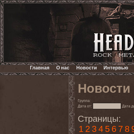
Главная
О нас
Новости
Интервью
Новости
Группа:
Дата от:
Дата д
Страницы:
1
2
3
4
5
6
7
8