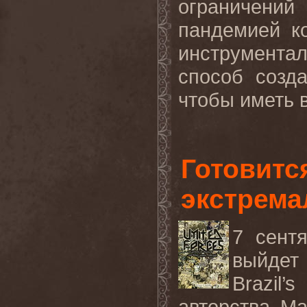
ограничени
пандемией к
инструмента
способ созд
чтобы иметь в
Готовитс
экстрема
7 сентя
выйдет 
Brazil
авторства Ма