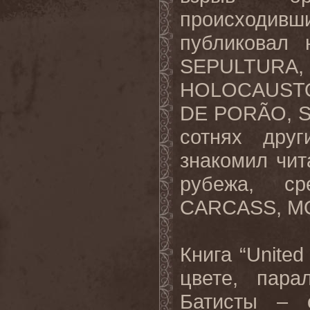
происходив
публиковал 
SEPULTUR
HOLOCAUSTO
DE PORÃO, 
сотнях друг
знакомил чит
рубежа, с
CARCASS, M
Книга “United
цвете, пара
Батисты – о