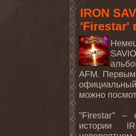
IRON SAV
'Firestar'
Неме
SAVI
альбо
AFM
. Первым
официальный
можно посмо
"
Firestar
" – 
истории
I
невероятном