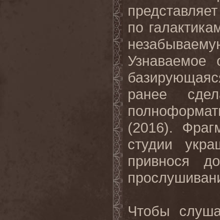
представляе
по галактика
незабывае
Узнаваемое
базирующая
ранее сд
полноформа
(2016). Фра
студии укр
привнося д
прослушивани
Чтобы слуша