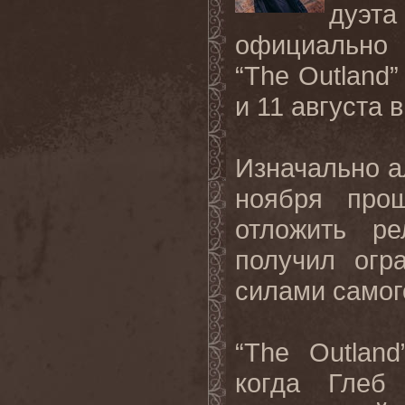
дуэт
официально
“
The
Outland
”
и 11 августа 
Изначально а
ноября про
отложить ре
получил огр
силами самог
“
The
Outland
когда Глеб