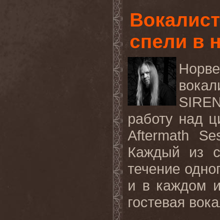
Вокалист
спели в 
Норве
вокал
SIRE
работу над ц
Aftermath S
Каждый из с
течение одно
и в каждом и
гостевая вока