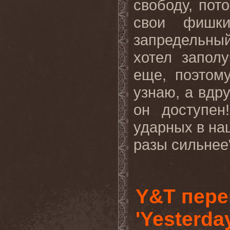
свободу, пот
свои фишки
запредельны
хотел запол
еще, поэтом
узнаю, а вдру
он доступен
ударных в наш
разы сильнее"
Y&T пере
'Yesterda