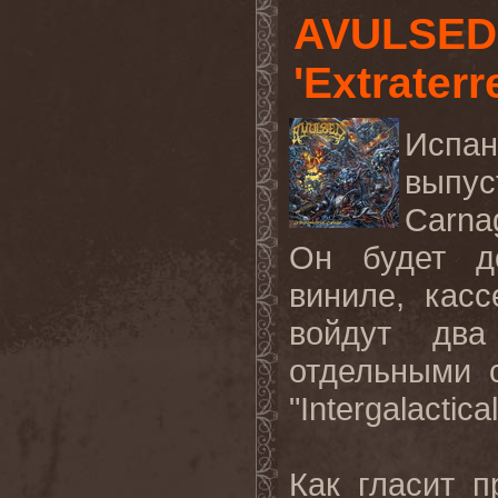
AVULSED
'Extraterr
Испан
выпус
Carna
Он будет 
виниле, кас
войдут два
отдельными с
"
Intergalactical
Как гласит п