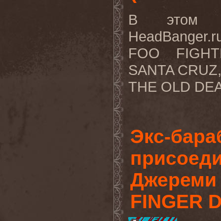
В этом в
HeadBanger.
FOO FIGHT
SANTA CRUZ
THE OLD DEAD
Экс-бар
присоеди
Джереми 
FINGER 