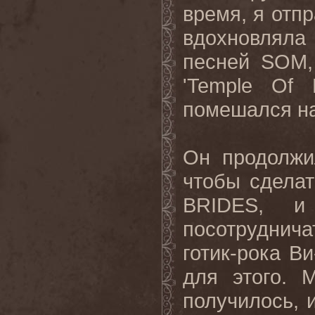
время, я отпр
вдохновляла
песней
SOM
'
Temple
Of
помешался на
Он продолжи
чтобы сдела
BRIDES
, и 
посотруднич
готик-рока В
для этого. 
получилось, 