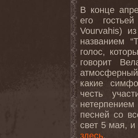
В конце апр
его гостье
Vourvahis
) и
названием
“
голос, котор
говорит Ве
атмосферный
какие симфо
честь учас
нетерпением
песней со вс
свет 5 мая, 
здесь
.