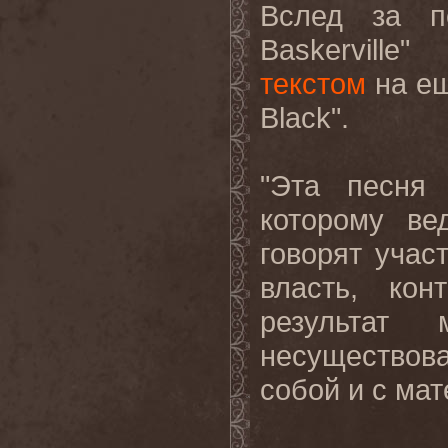
Вслед
за
п
Baskerville"
текстом
на
е
Black".
"Эта песня
которому ве
говорят учас
власть, кон
результат
несущество
собой и с мат