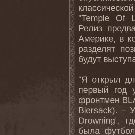
классическо
"Temple Of 
Релиз
предв
Америке
,
в
к
разделят
по
будут
выступ
"Я открыл д
первый год 
фронтмен
BL
Biersack
). –
Drowning
', г
была футбо