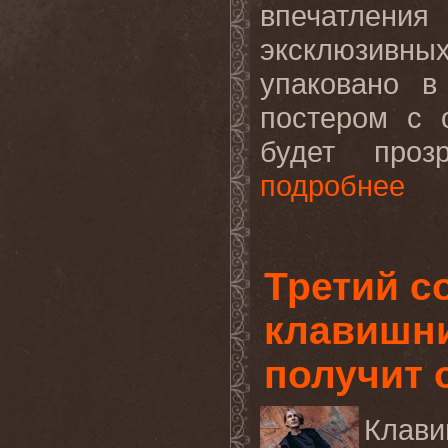
впечатлен
эксклюзив
упаковано в
постером с
будет проз
подробнее
Третий с
клавишн
получит 
Клави