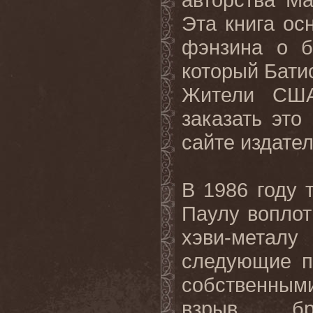
Эта книга ос
фэнзина о б
который Батис
Жители США
заказать это
сайте издате
В 1986 году 
Паулу воплот
хэви-метал
следующие п
собственным
взрыв бр