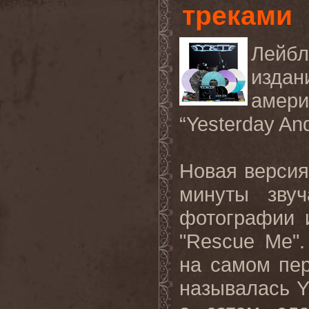
треками
Лейб
изд
аме
“
Yesterday
An
Новая версия
минуты звуч
фотографии и
"
Rescue
Me
".
на самом пер
называлась