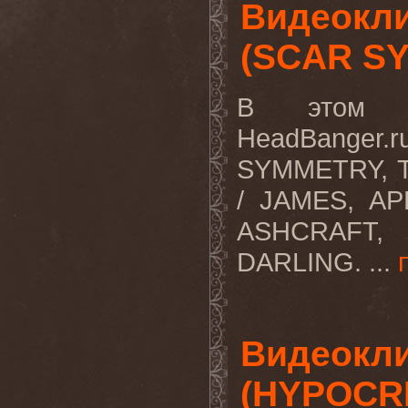
Видеокли
(SCAR SY
В этом в
HeadBange
SYMMETRY, 
/ JAMES, A
ASHCRAFT,
DARLING. ...
Видеокли
(HYPOCRI