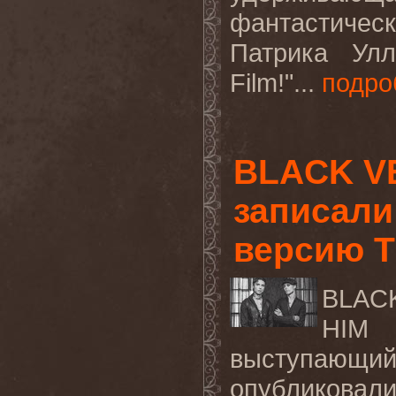
фантастиче
Патрика Улл
Film
!"...
подро
BLACK VE
записали
версию 
BLAC
HIM
выступающи
опубликов