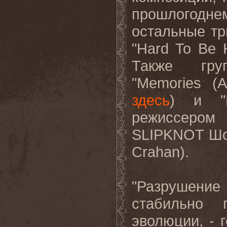
прошлогодне
остальные три
"
Hard
To
Be
Также гру
"
Memories
(
A
здесь
) и "
режиссером 
SLIPKNOT
Шо
Crahan
).
"Разрушени
стабильно 
эволюции, - 