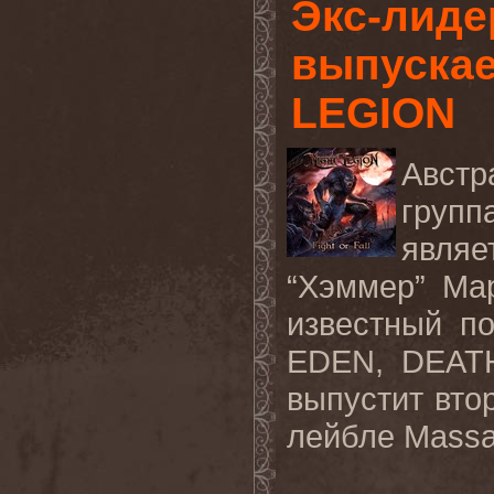
Экс-лиде
выпускае
LEGION
Авст
групп
явля
“Хэммер” Ма
известный п
EDEN
,
DEAT
выпустит вто
лейбле
Massa