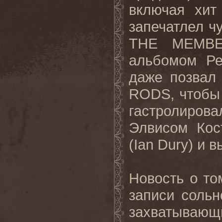
включая хит
запечатлел чу
THE
MEMB
альбомом Ре
даже позвал
RODS
, чтобы
гастролирова
Элвисом Кос
(
Ian
Dury
) и 
Новость о то
записи соль
захватывающ