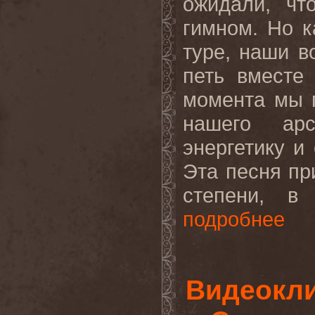
ожидали
,
чт
гимном
.
Но к
туре, наши в
петь вместе
момента мы п
нашего ар
энергетику
и
Эта песня пр
степени, в 
подробнее
Видеокли