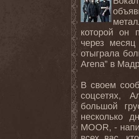
Вокал
объяв
мета
которой он 
через месяц
отыграла бол
Arena” в Мад
В своем соо
соцсетях, 
большой гру
несколько д
MOOR, - напи
всех вас, к