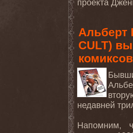
проекта Дже
Альберт 
CULT) вы
комиксов
Бывш
Альбе
втору
недавней три
Напомним, ч