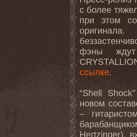
с более тяже
при этом со
оригинала
беззастенчив
фэны ждут
CRYSTALLIO
ссылке
.
“Shell Shoc
новом
состав
–
гитаристо
барабанщико
Hertzinger),
в