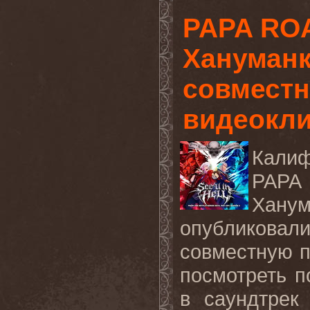
PAPA RO
Хануманк
совмест
видеокл
Калиф
PAPA
Ха
опубликов
совместную п
посмотреть 
в саундтрек