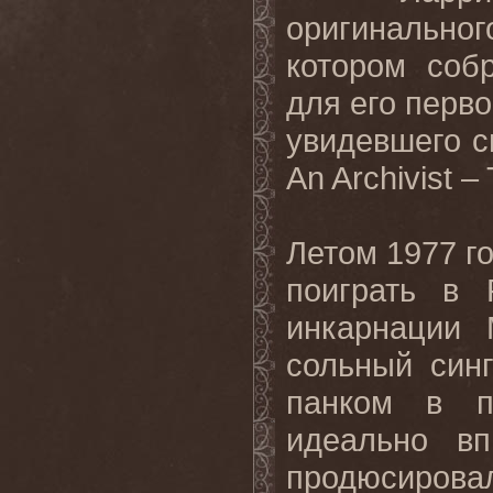
оригинальн
котором соб
для его перво
увидевшего с
An Archivist –
Летом 1977 г
поиграть в
инкарнации
сольный синг
панком в п
идеально вп
продюсирова