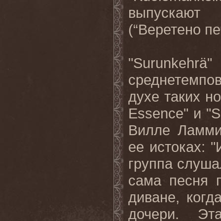
выпускают
(“Веретено пе
"
Surunkehr
ä"
среднетемпо
духе таких но
Essence
" и "
S
Вилле Ламми
ее истоках: "
группа слуша
сама песня 
диване, когд
дочери. Эт