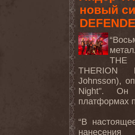
новый си
DEFENDE
“Во
мета
THE 
THERION Кр
Johnsson), о
Night". О
платформах 
“В настояще
нанесения