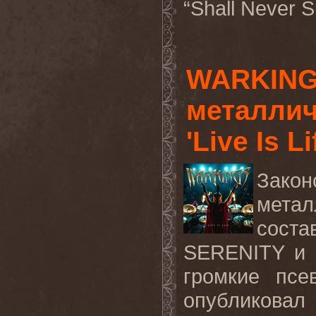
“
Shall
Never
S
WARKINGS
металлич
'Live Is Li
Зак
мета
сост
SERENITY и
громкие псе
опубликовал