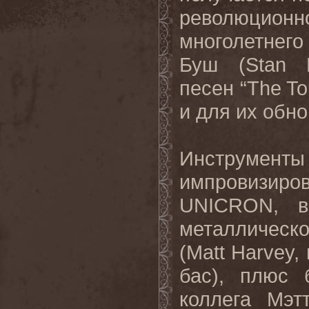
революционно
многолетнег
Буш (
Stan
песен “
The
To
и для их обн
Инструменты 
импровизи
UNICRON
, в
металличес
(
Matt
Harvey
,
бас), плюс 
коллега Мэ