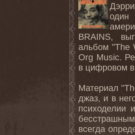
Дэрри
один
амер
BRAINS
, вы
альбом "
The
Org
Music
. Р
в цифровом в
Материал "
Th
джаз, и в не
психоделии 
бесстрашным
всегда опред