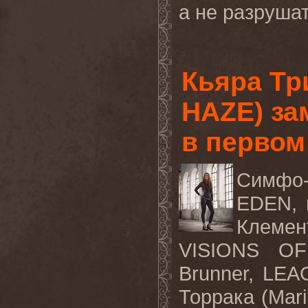
а не разрушат
Кьяра Тр
HAZE) за
в первом
Симфо-
EDEN, 
Клемен
VISIONS OF
Brunner, LE
Торрака (Mar