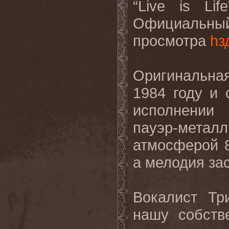
“
Live
is
Life
Официальный
просмотра
h
з
Оригинальная
1984 году и 
исполнени
пауэр-мет
атмосферой 8
а мелодия зас
Вокалист
Тр
нашу
собств