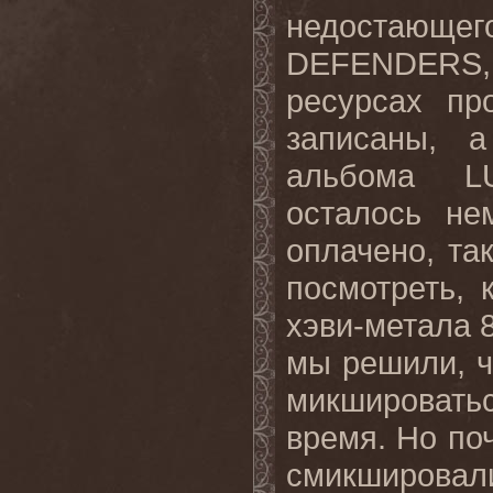
недостающег
DEFENDERS,
ресурсах пр
записаны, 
альбома L
осталось не
оплачено, та
посмотреть, 
хэви-метала 8
мы решили, ч
микшировать
время. Но по
смикшировали