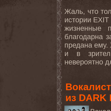
Жаль, что тол
истории EXIT 
жизненные 
благодарна з
предана ему.
и в зрител
невероятно дл
Вокалис
из DARK