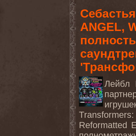
Себастья
ANGEL, W
полность
саундтре
'Трансфо
Лейбл
партне
игруше
Transformer
Reformatted E
полнометраж