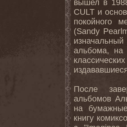
вышел в 198
CULT и основ
покойного м
(Sandy Pearl
изначальный
альбома, на
классически
издававшиеся
После заве
альбомов Ал
на бумажные
книгу комиксо