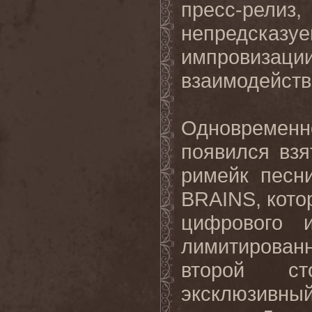
пресс-ре
непредсказуе
импровизац
взаимодейств
Одновремен
появился взя
римейк песн
BRAINS
, кот
цифрового 
лимитирован
второй ст
эксклюзивн