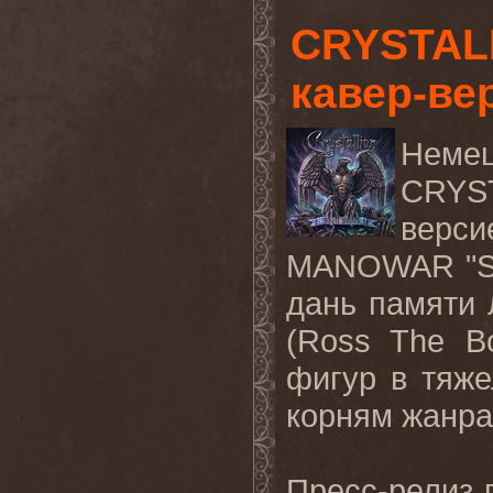
CRYSTAL
кавер-в
Нем
CRYS
верс
MANOWAR "Sh
дань памяти 
(
Ross
The
B
фигур в тяж
корням жанра
Пресс-релиз г