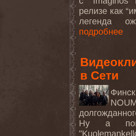
с "
Imaginos
релизе как “
легенда ож
подробнее
Видеокли
в Сети
Финск
NOU
долгожданног
Ну а пок
"
Kuolemankell