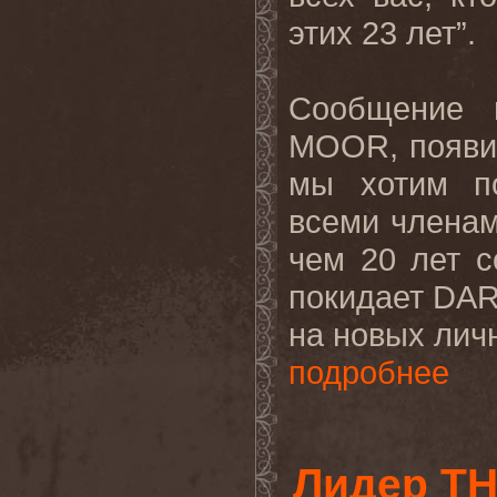
этих 23 лет”.
Сообщение 
MOOR, появив
мы хотим п
всеми члена
чем 20 лет 
покидает DA
на новых лич
подробнее
Лидер TH