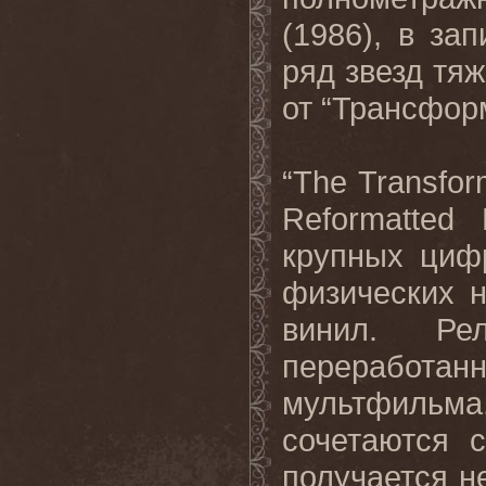
(1986)
, в за
ряд звезд тя
от
“
Трансфор
“
The
Transfor
Reformatted
крупных циф
физических 
винил. Р
переработа
мультфильма,
сочетаются 
получается не