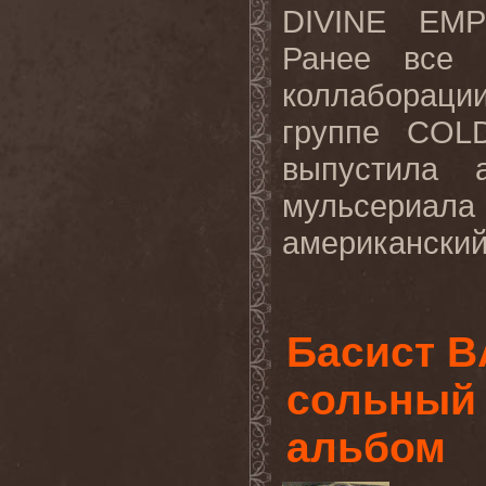
DIVINE
EMP
Ранее все 
коллаборац
группе
COL
выпустила 
мульсериа
американский 
Басист B
сольный
альбом