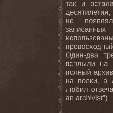
так
и
остал
десятилетия,
не появлял
записанных
использованы
превосходн
Один-два тр
всплыли на 
полный архив
на полки, а 
любил отвеча
an archivist”).
.