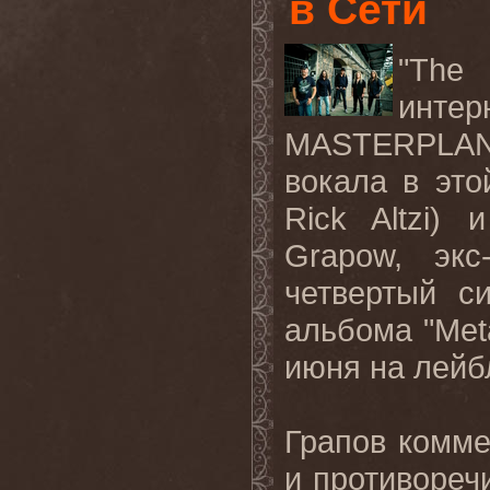
в Сети
"
The
интер
MASTERPLA
вокала в эт
Rick
Altzi
) и
Grapow
, экс
четвертый с
альбома "
Met
июня на лей
Грапов коммен
и противореч