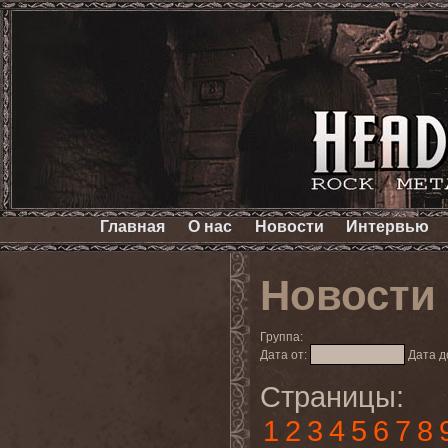
Главная
О нас
Новости
Интервью
Новости
Группа:
Дата от:
Дата д
Страницы:
1
2
3
4
5
6
7
8