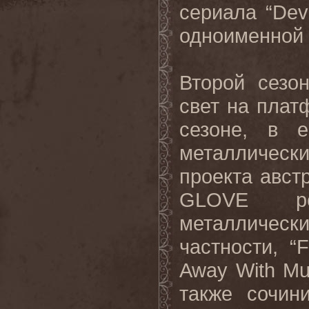
сериала “
Devi
одноименной 
Второй сезо
свет на пла
сезоне, в 
металлически
проекта авст
GLOVE
металличес
частности, “
F
Away
With
Mu
также сочин