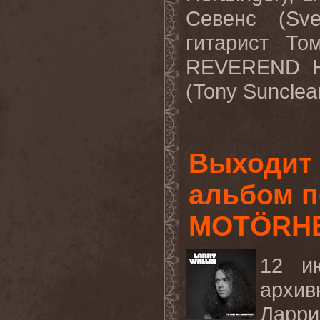
Севенс
(Sve
гитарист
То
REVEREND 
(Tony Sunclear
Выходит
альбом п
MOTÖRH
12 и
архив
Лар