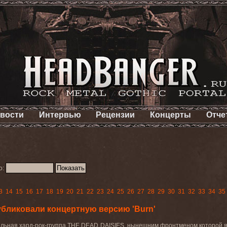
вости
Интервью
Рецензии
Концерты
Отче
о:
3
14
15
16
17
18
19
20
21
22
23
24
25
26
27
28
29
30
31
32
33
34
35
бликовали концертную версию 'Burn'
льная хард-рок-группа
THE
DEAD
DAISIES
, нынешним фронтменом которой я