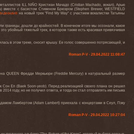
таллистов ILL NIÑO Кристиан Мачадо (Cristian Machado, вокал), Арью
ра) вместе с басистом Стивеном Брюэром (
Stephen
Brewer
, WESTFIELD
видеоклип
на
новый
трек
"Find My Way"
с
участием
вокалистки
Татьяны
и границы, дошли до крайностей. В конечном итоге мы осознали, какое
это убойный тяжелый трек, в котором также есть красивая привязчивая
илась в этом треке, сносит крышу. Ее голос совершенно потрясающей, и
Roman P-V - 29.04.2022 11:08:47
мена
QUEEN
Фредди Меркьюри (
Freddie
Mercury
) в натуральный размер
к Сон Еп (
Baek
Soon
-
yeob
). Перед реализацией своего плана он решил
2014 году, но не получил ответа, и тогда он стал отправлять им письма
Адамом Ламбертом (
Adam
Lambert
) приехала с концертами в Сеул, Пэку
Roman P-V - 29.04.2022 10:27:04