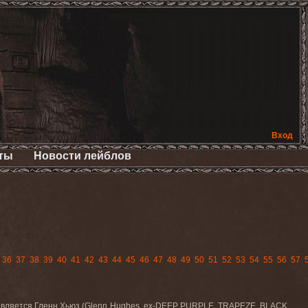
Вход
ты
Новости лейблов
36
37
38
39
40
41
42
43
44
45
46
47
48
49
50
51
52
53
54
55
56
57
вляется Гленн Хьюз (
Glenn
Hughes
,
ex
-
DEEP PURPLE, TRAPEZE, BLACK