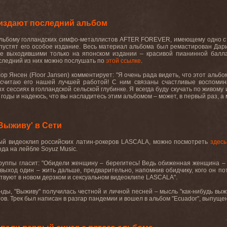
здают последний альбом
ьбому голландских симфо-металлистов AFTER FOREVER, имеющему одно с гр
устят его особое издание. Весь материал альбома был ремастирован Дариу
ее выходившими только на японском издании – красивой пианинной балла
оследний из них можно послушать по
этой ссылке
.
ор Янсен (Floor Jansen) комментирует: "Я очень рада видеть, что этот альб
 считаю его нашей лучшей работой! С ним связаны счастливые воспомин
 сессиях в голландской сельской глубинке. Я всегда буду скучать по живо
оды и надеюсь, что вы насладитесь этим альбомом – может, в первый раз, а мо
Выживу' в Сети
вый видеоклип российских латин-рокеров LASCALA, можно посмотреть
здесь
ода на лейбле Soyuz Music.
руппы гласит: "Обидели женщину – берегитесь! Ведь обиженная женщина –
 выход один – жить дальше, предварительно, напомнив обидчику, кого он пот
твуют в новом дерзком и сексуальном видеоклипе LASCALA".
ды, "Выживу" получилась честной и личной песней – мысль "как-нибудь выж
ов. Трек был написан в разгар пандемии и вошел в альбом "Ecuador", выпущен