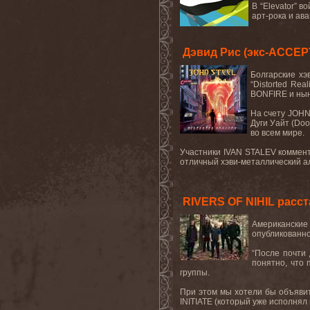
В “
Elevator
” в
арт-рока и ав
Дэвид Рис (экс-ACCEP
Болгарские
хэ
“Distorted Reali
BONFIRE
и
ны
На
счету
JOHN
Дуги
Уайт
(Doo
во всем мире.
Участники
IVAN
STALEV
коммен
отличный хэви-металлический ал
RIVERS OF NIHIL расс
Американские
опубликованное
“После почти
понятно, что
группы.
При этом мы хотели бы объявит
INITIATE
(который уже исполнял г