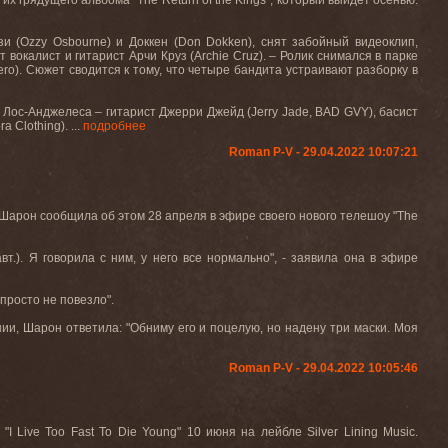
с их грядущего альбома
“The Return of the Kings”,
который выйдет осенью
.
зи
(Ozzy Osbourne)
и Доккен
(Don Dokken),
снят забойный видеоклип
,
т вокалист и гитарист Арчи Круз
(Archie Cruz). –
Ролик снимался в парке
ero).
Сюжет сводится к тому, что четыре бандита устраивают разборку в
Лос-Анджелеса – гитарист Джерри Джейд (Jerry Jade, BAD GVY), басист
Clothing). ...
подробнее
Roman P-V - 29.04.2022 10:07:21
 Шарон сообщила об этом 28 апреля в эфире своего нового телешоу "
The
.). Я говорила с ним, у него все нормально", - заявила она в эфире
 просто не повезло".
нии, Шарон ответила: "Обниму его и поцелую, но надену три маски. Моя
Roman P-V - 29.04.2022 10:05:46
"I Live Too Fast To Die Young"
10 июня на лейбле Silver Lining Music.