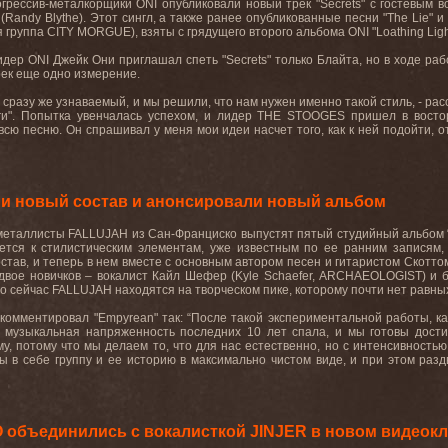
огрессив-металкорщики
ONI
опубликовали новый трек "
Secrets
" с гостевым в
(
Randy
Blythe
). Этот сингл, а также ранее опубликованные песни "
The
Lie
" и 
я группа
CITY
MORGUE
), взяты с грядущего второго альбома
ONI
"
Loathing
Lig
идер
ONI
Джейк Они приглашал спеть "
Secrets
" только Блайта, но в ходе ра
рек еще одно измерение.
 сразу же узнаваемый, и мы решили, что нам нужен именно такой стиль, - расс
и". Попытка
увенчалась
успехом
,
и
лидер
THE STOOGES
пришел
в
восто
сю песню. Он спрашивал у меня мои идеи насчет того, как к ней подойти, от 
и новый состав и анонсировали новый альбом
-металлисты
FALLUJAH
из Сан-Франциско выпустят пятый студийный альбом 
ется к стилистическим элементам, уже известным по ее ранним записям,
остав, и теперь в нем вместе с основным автором песен и гитаристом Скотто
 двое новичков – вокалист Кайл Шефер (
Kyle
Schaefer
,
ARCHAEOLOGIST
) и 
то сейчас
FALLUJAH
находятся на творческом пике, которому почти нет равны
окомментировал "
Empyrean
" так: “После такой экспериментальной работы, как
музыкальная
напряженность
последних
10
лет
спала
,
и
мы
готовы
дости
, потому что мы делаем то, что для нас естественно, но с интенсивностью
ы в себе группу и ее историю в максимально чистом виде, и при этом разд
O объединились с вокалисткой JINJER в новом видеокли