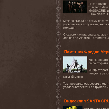
Новая группа 
“Ластер” Илус
MASSACRE
) 
Шмайлюк
из
J
Мачадо сказал по этому поводу: 
удовольствие получаешь, когда
мелодия.
С самого начала она казалась н
для нас ее участие – огромная че
Памятник Фредди Мер
Как сообщает
была открыта 
Инициатором у
получить разр
каждый месяц.
Так продолжалось восемь лет, 
удалось встретиться с группой и
Видеоклип SANTA CRUZ