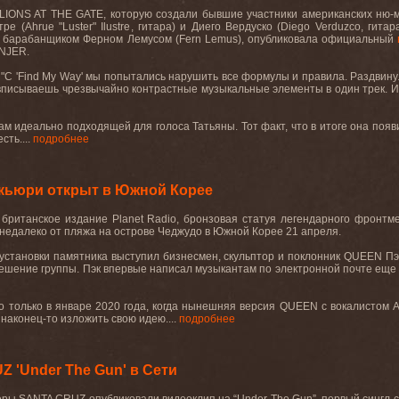
LIONS AT THE GATE, которую создали бывшие участники американских ню-ме
тре (
Ahrue
"
Luster
" Ilustre
, гитара) и Диего Вердуско (
Diego
Verduzco
, гита
и барабанщиком Ферном Лемусом (
Fern
Lemus
),
опубликовала
официальный
INJER.
"С '
Find
My
Way
' мы попытались нарушить все формулы и правила. Раздвинул
 вписываешь чрезвычайно контрастные музыкальные элементы в один трек. И 
ам идеально подходящей для голоса Татьяны. Тот факт, что в итоге она появ
сть....
подробнее
кьюри открыт в Южной Корее
 британское издание
Planet
Radio
, бронзовая статуя легендарного фронт
недалеко от пляжа на острове Чеджудо в Южной Корее 21 апреля.
становки памятника выступил бизнесмен, скульптор и поклонник
QUEEN
Пэ
ешение группы. Пэк впервые написал музыкантам по электронной почте еще в 
но только в январе 2020 года, когда нынешняя версия
QUEEN
с вокалистом 
 наконец-то изложить свою идею....
подробнее
 'Under The Gun' в Сети