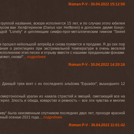
Roman P-V - 30.04.2022 15:12:50
уппой название, вскоре исполнится 15 лет, и по случаю этого юбилея
сом ван Хелфтереном (Darius van Helfteren) и дополнен двумя бонус-
дой "Lonely" и цепляющим симфо-прог-металлическим гимном "Sweet
ом прошел небольшой апгрейд и снова появится в продаже. Я до сих пор
ания о репетициях при экстремальной температуре в очень веселой
му исполнению этих песен и отрыву вместе с нашими преданными фэнами.
жет, снова!"...
подробнее
Roman P-V - 30.04.2022 14:20:16
. Данный трек взят с их последнего альбома "Equador", вышедшего 12
 смертоносный ураган из накала страстей и эмоций, сметающий все на
ерял. Злость и обида, коварство и ревность – все эти чувства и многие
иву" была неизменным спутником последних двух лет, проходя красной
ный осенью 2021 года....
подробнее
Roman P-V - 30.04.2022 11:01:42