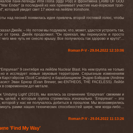
окалом панк-легенды Игги Попа (
Iggy
Pop
) и фронтмена
LAMB
OF
GOD
"
War
Ender
" (в последней из них принимает участие нью-йоркская трэп-
ht
", который увидит свет 17 июня на лейбле
Ironshore
.
боты над песней появилась идея привлечь второй гостевой голос, чтобы
казал Джейк. – Но потом мы подумали, что, может, удастся устроить так,
рг
от
трека
.
Джейк продолжил: "Он приехал, мы перекусили и просто
чего мне чуть не снесло крышу. Все получилось так здорово и круто"....
Roman P-V - 29.04.2022 12:10:06
“
Empyrean
” 9 сентября на лейбле
Nuclear
Blast
. На нем группа не только
 но и исследует новые звуковые территории. Серьезным изменениям
м Карстэйрсом (
Scott
Carstairs
) и барабанщиком Эндрю Бэйрдом (
Andrew
басист Эван Брюэр (
Evan
Brewer
, экс-
ENTHEOS
,
THE
FACELESS
). Лейбл
х в современном дэт-метале.
 '
Undying
Light
' (2019), мы взялись за сочинение ‘
Empyrean
’ свежими и
чь
целей
,
к
которым
группа
стремилась
изначально
.
‘
Empyrean
’ – это
, которой у нас не получалось добиться в прошлом. Мы вознамерились
винуть рамки наших технических способностей шире, чем когда-либо....
Roman P-V - 29.04.2022 11:13:26
пе 'Find My Way'