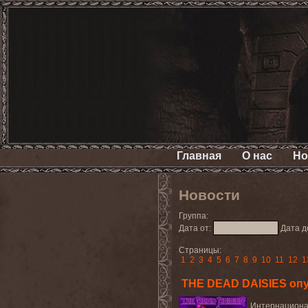
Главная
О нас
Но
Новости
Группа:
Дата от:
Дата д
Страницы:
1
2
3
4
5
6
7
8
9
10
11
12
1
THE DEAD DAISIES опу
Интернациона