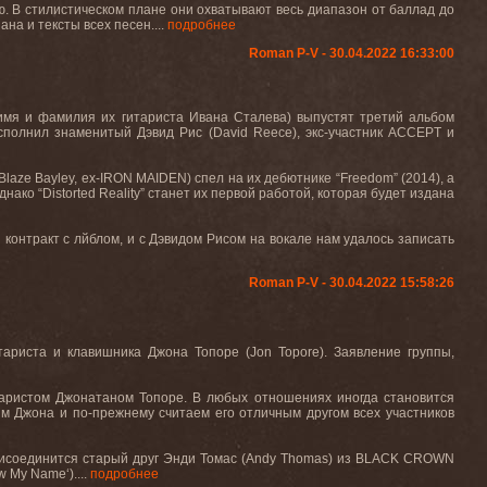
. В стилистическом плане они охватывают весь диапазон от баллад до
на и тексты всех песен....
подробнее
Roman P-V - 30.04.2022 16:33:00
имя
и
фамилия
их
гитариста
Ивана
Сталева
)
выпустят третий альбом
сполнил
знаменитый
Дэвид
Рис
(David Reece),
экс
-
участник
ACCEPT
и
Blaze Bayley, ex-IRON MAIDEN)
спел
на
их
дебютнике
“Freedom” (2014),
а
днако “
Distorted
Reality
” станет их первой работой, которая будет издана
 контракт с лйблом, и с Дэвидом Рисом на вокале нам удалось записать
Roman P-V - 30.04.2022 15:58:26
тариста и клавишника Джона Топоре (
Jon
Topore
). Заявление группы,
аристом Джонатаном Топоре. В любых отношениях иногда становится
м Джона и по-прежнему считаем его отличным другом всех участников
исоединится старый друг Энди Томас (
Andy
Thomas
) из
BLACK
CROWN
w
My
Name
‘)....
подробнее