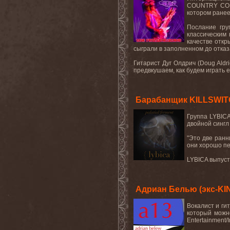
COUNTRY CO
котором ранее
Послание гру
классическим
качестве откр
сыграли в заполненном до отказ
Гитарист Дуг Олдрич (
Doug
Aldr
предвкушаем, как будем играть е
Барабанщик KILLSWIT
Группа
LYBIC
двойной синг
"Это две ранн
они хорошо пе
LYBICA
выпуст
Адриан Белью (экс-KI
Вокалист и ги
который можн
Entertainment/