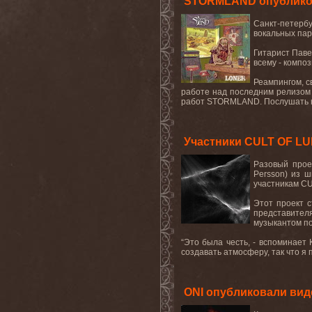
STORMLAND опубликов
Санкт-петербу
вокальных пар
Гитарист Паве
всему - компо
Реампингом, с
работе над последним релизом
работ STORMLAND. Послушать 
Участники CULT OF L
Разовый про
Persson
) из 
участникам
CU
Этот проект с
представител
музыкантом по
“Это была честь, - вспоминает 
создавать атмосферу, так что я 
ONI опубликовали вид