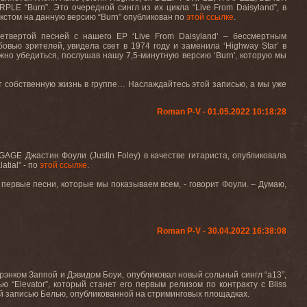
RPLE
“
Burn
”. Это очередной сингл из их цикла “
Live
From
Daisyland
”, в
екстом на данную версию “
Burn
” опубликован по
этой ссылке
.
четвертой песней с нашего
EP
‘
Live
From
Daisyland
’ – бессмертным
овью зрителей, увидела свет в 1974 году и заменила ‘
Highway
Star
’ в
жно убедиться, послушав нашу 7,5-минутную версию ‘
Burn
', которую мы
тает собственную жизнь в группе… Наслаждайтесь этой записью, а мы уже
Roman P-V - 01.05.2022 10:18:28
NGAGE
Джастин
Фоули
(Justin Foley) в качестве гитариста
, опубликовала
latial
" - по
этой ссылке
.
о первые песни, которые мы показываем всем, - говорит Фоули. – Думаю,
Roman P-V - 30.04.2022 16:38:08
Фрэнком Заппой и Дэвидом Боуи, опубликовал новый сольный сингл “
a
13”,
ью
“Elevator”,
который
станет
его
первым
релизом
по
контракту
с
Bliss
ой записью Белью, опубликованной на стриминговых площадках.