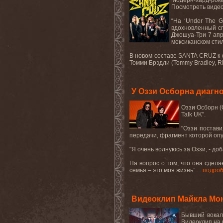
Модерн
-
хард
-
рок
Посмотреть виде
“
На
‘Under The G
вдохновленный с
Джошуа
-
Три
7
ап
мексиканском сти
В новом составе SANTA CRUZ к 
Томми Брэдли (Tommy Bradley, R
У Оззи Осборна диагн
Оззи Осборн (
Talk
UK
".
"Оззи постави
передачи, фрагмент которой оп
"Я очень волнуюсь за Оззи, - до
На вопрос о том, что она сдела
семья
–
это
моя
жизнь
”.
...
подро
Видеоклип Майкла Монро
Бывший
вокал
Видеоклип на 