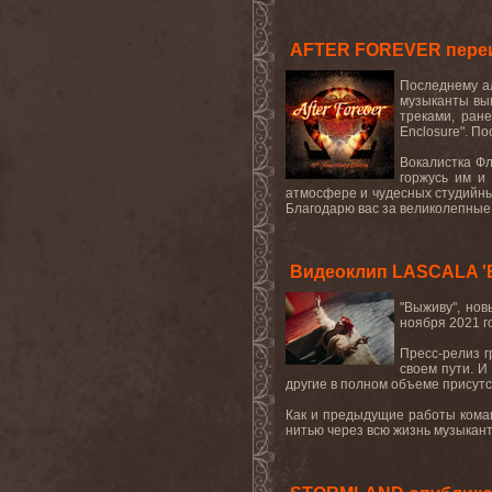
AFTER FOREVER переи
Последнему ал
музыканты вып
треками, ран
Enclosure". П
Вокалистка Фл
горжусь им и
атмосфере и чудесных студийных
Благодарю вас за великолепные г
Видеоклип LASCALA '
"Выживу", но
ноября 2021 г
Пресс-релиз г
своем пути. И
другие в полном объеме присутс
Как и предыдущие работы коман
нитью через всю жизнь музыкант