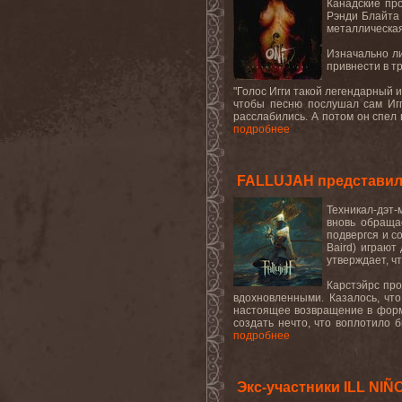
Канадские пр
Рэнди Блайта 
металлическа
Изначально л
привнести в т
"Голос Игги такой легендарный и
чтобы песню послушал сам Игг
расслабились. А потом он спел в
подробнее
FALLUJAH представил
Техникал-дэт
вновь обраща
подвергся и с
Baird
) играют
утверждает, ч
Карстэйрс пр
вдохновленными. Казалось
,
что
настоящее возвращение в форму
создать нечто, что воплотило б
подробнее
Экс-участники ILL NIÑ