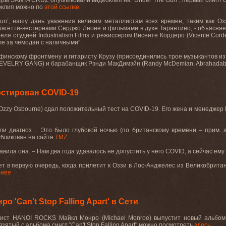
еры
SANTA CRUZ
опубликовали видеоклип на
“Under The Gun”,
первый сингл 
оклип можно по
этой ссылке
.
un’,
нашу дань уважения великим металлистам всех времен
,
таким как Оз
пагетти
-
вестернами Серджо Леоне и фильмами в духе Тарантино
, -
объясняе
реля студией
Industrialism Films
и режиссером Висенте Кордеро
(Vicente Cord
ле за чемодан с наличными”.
финскому фронтмену и гитаристу Крузу (присоединились трое музыкантов из 
EVELRY GANG) и барабанщик Рэнди МакДимэйн (Randy McDemian, Abrahadabra 
остирован COVID-19
Ozzy
Osbourne
) сдал положительный тест на
COVID
-19. Его жена и менеджер
ли диагноз… Это было глубокой ночью (по британскому времени – прим. авт
убликован на сайте
TMZ
.
бавила она. – Нам два года удавалось не допустить у него
COVID
, а сейчас ему
ет в первую очередь, когда прилетит к Оззи в Лос-Анджелес из Великобрита
бнее
 'Can't Stop Falling Apart' в Сети
ист
HANOI ROCKS Майкл
Монро
(Michael Monroe) выпустит
новый
альбом
взятый с альбома сингл "
Can
'
t
Stop
Falling
Apart
" можно посмотреть
здесь
.