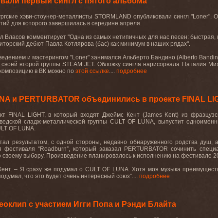
али первый сингл с пятого альбома
ргские хэви-стоунер-металлисты STORMLAND опубликовали сингл "Loner". О
тий для которого завершилась в середине апреля.
л Власов комментирует "Одна из самых нетипичных для нас песен: быстрая, ко
зиторский дебют Павла Котлярова (бас) как минимум в наших рядах".
ведением и мастерингом "Loner" занимался Альберто Бандино (Alberto Bandino
 своей второй группы STEAM JET. Обложку сингла нарисорвала Наталия Ми
композицию в ВК можно по
этой ссылке
....
подробнее
UNA и PERTURBATOR объединились в проекте FINAL LI
ект
FINAL
LIGHT
, в который входят Джеймс Кент (
James
Kent
) из фразцузс
шведской сладж-металлической группы
CULT
OF
LUNA
, выпустит одноимен
LT
OF
LUNA
.
тал результатом, с одной стороны, недавно обнаруженного родства душ, 
я фестиваля “
Roadburn
”, который заказал
PERTURBATOR
сочинить специ
 своему выбору. Произведение планировалось к исполнению на фестивале 202
Кент. – Я сразу же подумал о
CULT
OF
LUNA
. Хотя моя музыка преимущест
подумал, что это будет очень интересный союз”....
подробнее
еоклип с участием Игги Попа и Рэнди Блайта