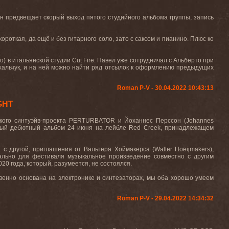
н предвещает скорый выход пятого студийного альбома группы, запись
роткая, да ещё и без гитарного соло, зато с саксом и пианино. Плюс ко
) в итальянской студии Cut Fire. Павел уже сотрудничал с Альберто при
хальчук, и на ней можно найти ряд отсылок к оформлению предыдущих
Roman P-V - 30.04.2022 10:43:13
GHT
кого синтуэйв-проекта
PERTURBATOR
и Йоханнес Перссон (
Johannes
ный дебютный альбом 24 июня на лейбле
Red
Creek
, принадлежащем
а с другой, приглашения от Вальтера Хоймакерса (
Walter
Hoeijmakers
),
ально для фестиваля музыкальное произведение совместно с другим
0 года, который, разумеется, не состоялся.
венно основана на электронике и синтезаторах, мы оба хорошо умеем
Roman P-V - 29.04.2022 14:34:32