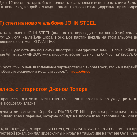
ойдет 12 песен, которые были полностью сочинены и исполнены самим Белью
ант-попа. К аудио-файлам будут прилагаться 38 свежих цифровых картин Адриа
T) спел на новом альбоме JOHN STEEL
ви
-
металлисты
JOHN STEEL (
именно
так
переводятся
на
английский
язык
ty”
15 июля на лейбле
Global Rock.
Все
партии
вокала
на
этом
альбоме
и
нешний
фронтмен
IRON ALLIES.
 STEEL
уже
есть
два
альбома
с
иностранными
фронтменами
–
Блэйз
Бейли
(
gie White,
экс
-RAINBOW) –
на
втором
альбоме
“Everything Or Nothing” (2017).
О
тируют: "Мы очень взволнованы партнерством с
Global
Rock
, это наш первый
ьбом с классическим мощным звуком"....
подробнее
тались с гитаристом Джоном Топоре
 прогрессив-дэт-металлисты
RIVERS
OF
NIHIL
объявили об уходе ритм-ги
 в соцсетях, гласит:
 девяти лет совместной работы
RIVERS
OF
NIHIL
решили расстаться с гит
 пришло время перемен, которые пойдут на пользу всем сторонам. Мы люби
ь, что в грядущем туре с
FALLUJAH
,
ALLUVIAL
и
WARFORGED
к нам наш пр
остевой вокал, снимал видеоклипы и играл на тамбурине на ‘
Where
Owls
Kno