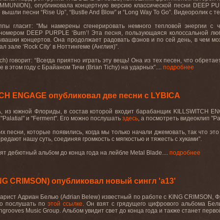
MMUNION)
, опубликовала концертную версию классической песни
DEEP
PU
 вышли песни “
Rise
Up
”, “
Bustle
And
Blow
” и “
Long
Way
To
Go
”. Видеоролик с т
ппы гласит: "Мы намерены сгенерировать немного тепловой энергии с 
 номером
DEEP
PURPLE
‘
Burn
’! Эта песня, пользующаяся колоссальной люб
ывашки концертов. Она продолжает радовать фэнов и по сей день, в чем мо
ал зале ‘
Rock
City
’ в Ноттингеме (Англия)”.
ich
) говорит: “Всегда приятно играть эту вещь! Она из тех песен, что обре
е в этом году с Брайаном Тичи (
Brian
Tichy
) на ударных”....
подробнее
CH ENGAGE опубликовал две песни с LYBICA
A,
из
южной
Флориды
,
в
состав
которой
входит
барабанщик
KILLSWITCH E
л
"Palatial"
и
"Ferment".
Его можно послушать
здесь
, а посмотреть видеоклип "
Pa
их песни, которые появились, когда мы только начали джемовать, так что эт
редают нашу суть, соединяя громкость с мягкостью и тяжесть с хуками".
ят дебютный альбом до конца года на лейбле
Metal
Blade
....
подробнее
NG CRIMSON) опубликовал новый сингл 'a13'
тарист Адриан Белью (
Adrian
Belew
) известный по работе с
KING
CRIMSON
, 
о послушать по
этой ссылке
. Он
взят
с
грядущего
цифрового
альбома
Бел
Ingrooves Music Group.
Альбом увидит свет до конца года и также станет перв