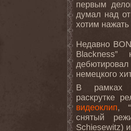
первым дело
думал над от
хотим нажать 
Недавно BON
Blackness”
дебютирова
немецкого хи
В рамках 
раскрутке р
видеоклип
, 
снятый реж
Schiesewitz) 