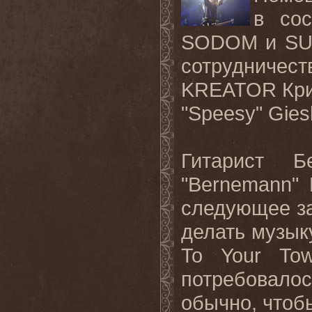
в сос
SODOM и SUI
сотрудни
KREATOR Крис
"Speesy" Giesl
Гитарист Б
"Bernemann" 
следующее за
делать музыку
To Your Tow
потребовало
обычно, чтоб