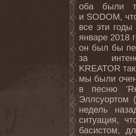
оба были т
и SODOM, что 
все эти годы
январе 2018 
он был бы п
за интен
KREATOR тако
мы были очен
в песню 'Re
Эллсуортом (
недель наза
ситуация, ч
басистом, д