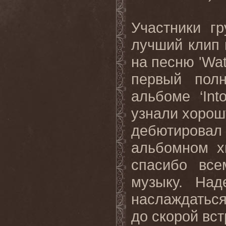
Участники г
лучший клип 
на песню 'Wat
первый пол
альбоме ‘Int
узнали хорошу
дебютиров
альбомном хи
спасибо все
музыку. На
наслаждаться 
до скорой вст