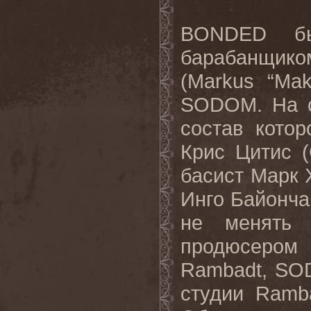
BONDED бы
барабанщико
(Markus “Mak
SODOM. На с
состав котор
Крис Цитис (
басист Марк 
Инго Байонча
не менять 
продюсером
Rambadt, SO
студии Ramb