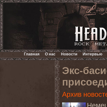
Главная
О нас
Новости
Интервью
Экс-бас
присоед
Архив новост
Неме