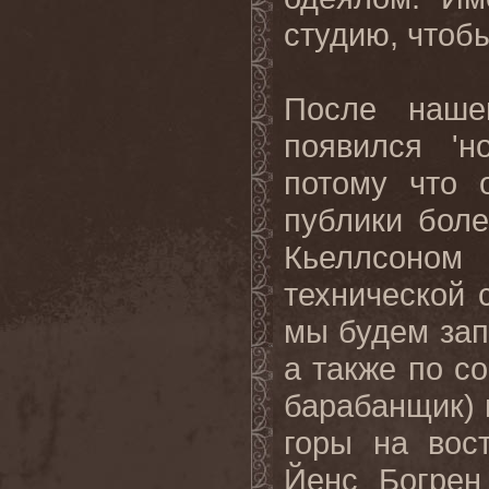
студию, чтоб
После наше
появился
'
н
потому что 
публики боле
Кьеллсоном
технической 
мы будем зап
а также по со
барабанщик)
горы на вос
Йенс Богрен