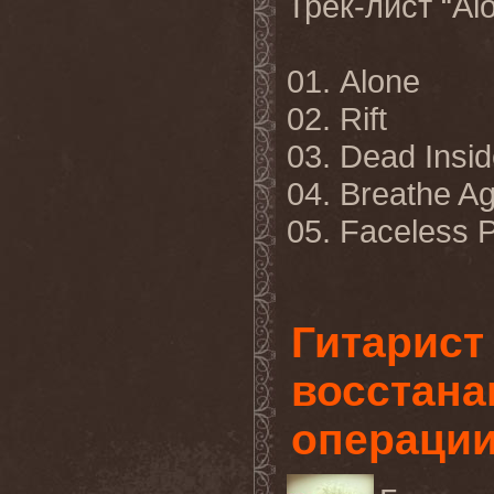
Трек-лист
“Al
01.
Alone
02.
Rift
03.
Dead Insid
04.
Breathe Ag
05.
Faceless P
Гитарис
восстана
операции