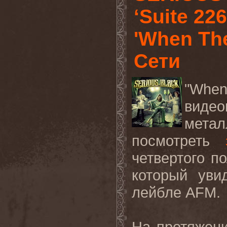
‘Suite 22
'When The
Сети
"Whe
виде
мета
посмотреть
четвертого п
который уви
лейбле AFM.
На протяжен