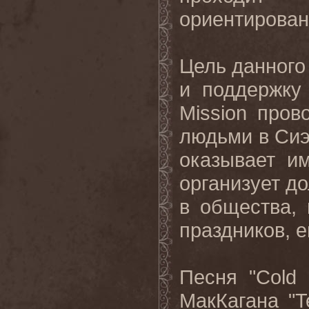
ориентирован
Цель данного
и поддержку
Mission
пров
людьми в Сиэ
оказывает и
организует д
в общества, 
праздников, 
Песня
"Cold 
МакКагана
"T