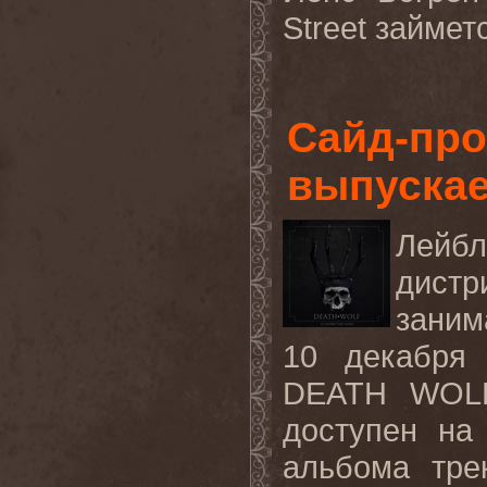
Street
займет
Сайд-про
выпускае
Ле
дист
зани
10 декабря 
DEATH WOL
доступен н
альбома тр