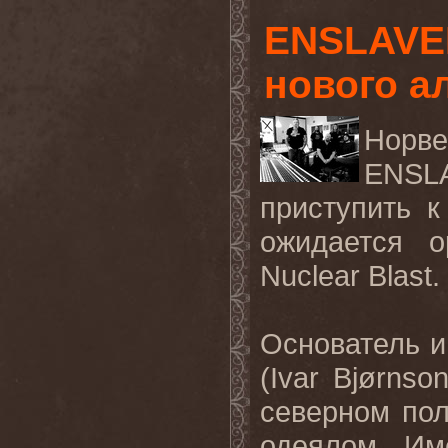
ENSLAVED
нового а
Норве
ENS
приступить к
ожидается 
Nuclear Blast.
Основатель и
(
Ivar Bjørnso
северном по
одеялом. И