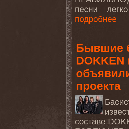
песни легк
подробнее
Бывшие б
DOKKEN 
объявили
проекта
Баси
извес
составе DOKK