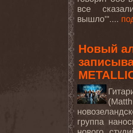
все сказа
вышло
'"
....
по
Новый а
записыва
METALLI
Гита
(
Mat
новозеландс
группа нано
нового студ