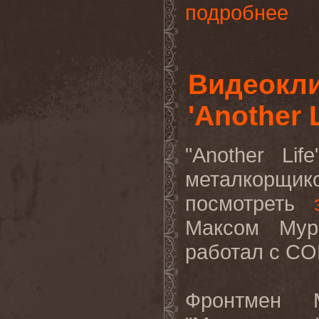
подробнее
Видеокл
'Another 
"Another Li
металкорщи
посмотреть
Максом Мур
работал с C
Фронтмен