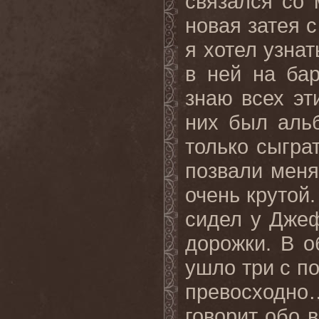
связался со 
новая затея 
я хотел узнат
в ней на ба
знаю всех эт
них был аль
только сыгра
позвали меня
очень крутой.
сидел у Дже
дорожки. В о
ушло три с п
превосходно
говорит обо в