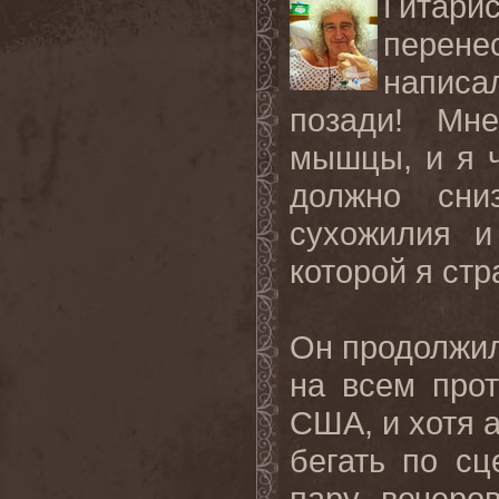
Гитари
перене
написа
позади
! Мне
мышцы, и я 
должно сни
сухожилия и
которой я ст
Он продолжи
на всем про
США, и хотя 
бегать по сц
пару вечеро