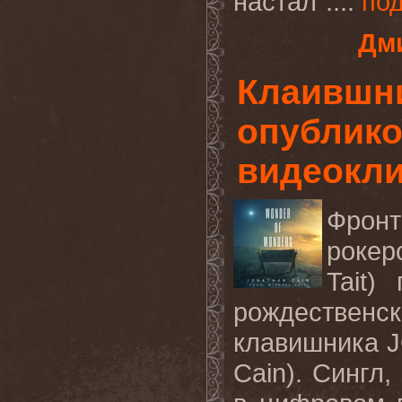
настал"....
по
Дми
Клаившн
опублико
видеокли
Фронт
роке
Tait
) 
рождествен
клавишника
Cain
). Сингл