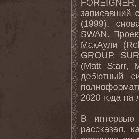
FOREIGNER, 
записавший 
(1999), сно
SWAN
. Проек
МакАули (R
GROUP, SURV
(Matt Starr
дебютный с
полноформат
2020 года на
В интервью
рассказал, к