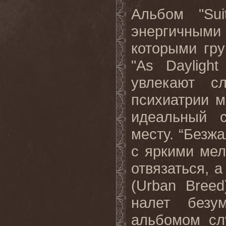
Альбом "Sui
энергичными
которыми гр
"As Dayligh
увлекают с
психиатрии м
идеальный с
месту. “Безж
с яркими мел
отвязаться, 
(Urban Bree
налет безу
альбомом сл