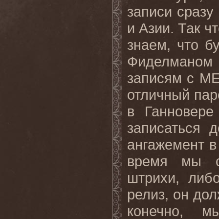
записи сразу
и Азии. Так ч
знаем, что б
Фиделманом
записям с
ME
отличный пар
в Ганновере
записаться 
ангажемент в
время мы с
штрихи, либ
релиз, он дол
конечно, м