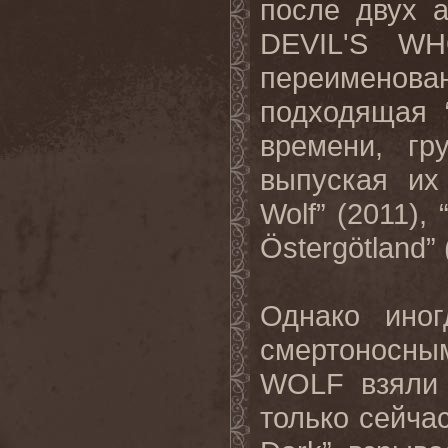
после двух 
DEVIL'S W
переимено
подходящая
времени, гр
выпуская их
Wolf” (2011), 
Östergötland” 
Однако ино
смертоносным
WOLF
взяли
только сейча