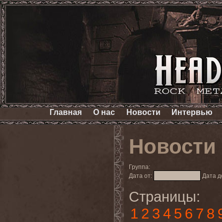
Главная
О нас
Новости
Интервью
Новости
Группа:
Дата от:
Дата д
Страницы:
1
2
3
4
5
6
7
8