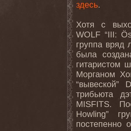
здесь
.
Хотя с вых
WOLF
“III: 
группа вряд 
была создан
гитаристом 
Морганом Хо
“
вывеской
”
трибьюта дэ
MISFITS
. По
Howling”
гр
постепенно 