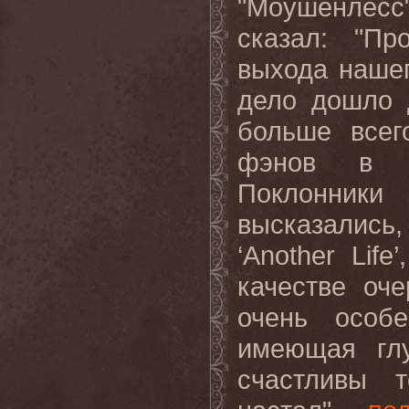
"Моушенлесс" 
сказал: "П
выхода наше
дело дошло 
больше всег
фэнов в к
Поклонник
высказалис
‘
Another Life
’
качестве оч
очень особ
имеющая гл
счастливы 