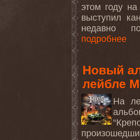
этом году н
выступил ка
недавно 
подробнее
Новый а
лейбле M
На ле
альб
“Креп
произошедши