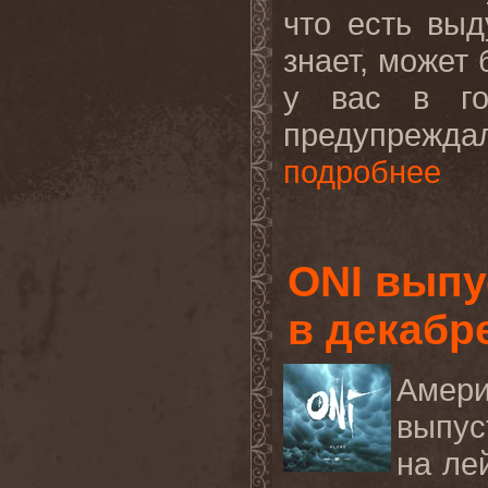
что есть выд
знает, может 
у вас в го
предупрежда
подробнее
ONI выпу
в декабр
Амери
выпус
на ле