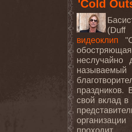
'Cold Out
Баси
(
Duff
видеоклип
"
обостряющая
неслучайно 
называем
благотворит
праздников.
свой вклад в
представи
организаци
проходит