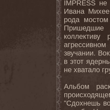
IMPRESS не 
Ивана Михее
рода мостом
Пришедшие 
коллективу 
агрессивном
звучании. Во
в этот ядерны
не хватало гр
Альбом рас
происходящ
"Сдохнешь во