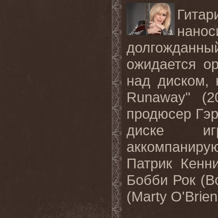
Гитар
нан
долгожданны
ожидается о
над диском,
Runaway"
(2
продюсер Гэр
диске иг
аккомпанир
Патрик Кенни
Бобби Рок (
B
(
Marty O'Brien