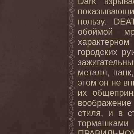
Dark”
взрыва
показывающи
пользу.
DE
обоймой мр
характерном
городских р
зажигательны
металл, панк
этом он не вп
их общеприн
воображение
стиля, и в 
тормашками 
ПРАВИЛЬНО)