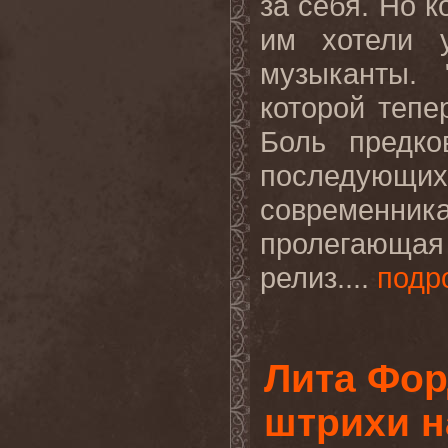
за себя. Но 
им хотели 
музыканты. 
которой тепе
Боль предко
последующи
современник
пролегающая 
релиз....
подр
Лита Фор
штрихи н