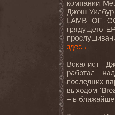
компании
Met
Джош Уилбур 
LAMB OF G
грядущего
E
прослушиван
здесь
.
Вокалист Д
работал на
последних па
выходом
'Bre
– в ближайше