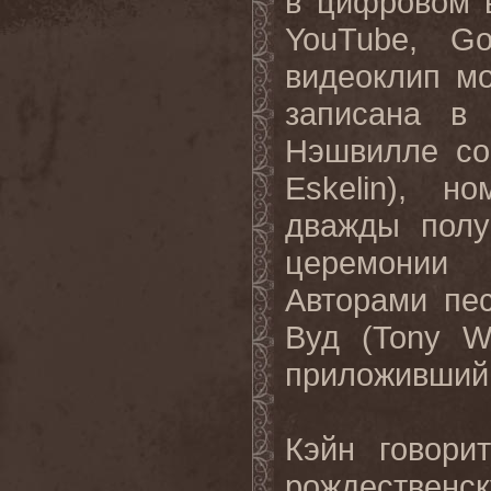
в цифровом 
YouTube, Go
видеоклип м
записана в
Нэшвилле со
Eskelin
), но
дважды пол
церемонии
Авторами пе
Вуд (
Tony W
приложивший 
Кэйн говори
рождестве